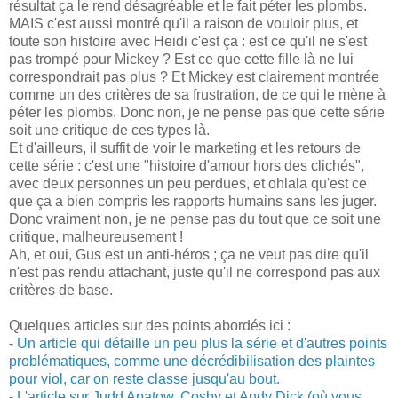
résultat ça le rend désagréable et le fait péter les plombs.
MAIS c'est aussi montré qu'il a raison de vouloir plus, et
toute son histoire avec Heidi c'est ça : est ce qu'il ne s'est
pas trompé pour Mickey ? Est ce que cette fille là ne lui
correspondrait pas plus ? Et Mickey est clairement montrée
comme un des critères de sa frustration, de ce qui le mène à
péter les plombs. Donc non, je ne pense pas que cette série
soit une critique de ces types là.
Et d'ailleurs, il suffit de voir le marketing et les retours de
cette série : c'est une "histoire d'amour hors des clichés",
avec deux personnes un peu perdues, et ohlala qu'est ce
que ça a bien compris les rapports humains sans les juger.
Donc vraiment non, je ne pense pas du tout que ce soit une
critique, malheureusement !
Ah, et oui, Gus est un anti-héros ; ça ne veut pas dire qu'il
n'est pas rendu attachant, juste qu'il ne correspond pas aux
critères de base.
Quelques articles sur des points abordés ici :
-
Un article qui détaille un peu plus la série et d'autres points
problématiques, comme une décrédibilisation des plaintes
pour viol, car on reste classe jusqu'au bout.
-
L'article sur Judd Apatow, Cosby et Andy Dick (où vous