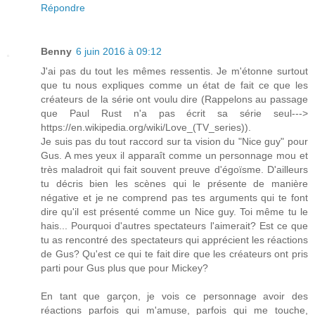
Répondre
Benny
6 juin 2016 à 09:12
J'ai pas du tout les mêmes ressentis. Je m'étonne surtout
que tu nous expliques comme un état de fait ce que les
créateurs de la série ont voulu dire (Rappelons au passage
que Paul Rust n'a pas écrit sa série seul--->
https://en.wikipedia.org/wiki/Love_(TV_series)).
Je suis pas du tout raccord sur ta vision du "Nice guy" pour
Gus. A mes yeux il apparaît comme un personnage mou et
très maladroit qui fait souvent preuve d'égoïsme. D'ailleurs
tu décris bien les scènes qui le présente de manière
négative et je ne comprend pas tes arguments qui te font
dire qu'il est présenté comme un Nice guy. Toi même tu le
hais... Pourquoi d'autres spectateurs l'aimerait? Est ce que
tu as rencontré des spectateurs qui apprécient les réactions
de Gus? Qu'est ce qui te fait dire que les créateurs ont pris
parti pour Gus plus que pour Mickey?
En tant que garçon, je vois ce personnage avoir des
réactions parfois qui m'amuse, parfois qui me touche,