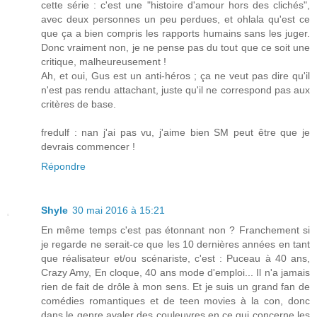
cette série : c'est une "histoire d'amour hors des clichés",
avec deux personnes un peu perdues, et ohlala qu'est ce
que ça a bien compris les rapports humains sans les juger.
Donc vraiment non, je ne pense pas du tout que ce soit une
critique, malheureusement !
Ah, et oui, Gus est un anti-héros ; ça ne veut pas dire qu'il
n'est pas rendu attachant, juste qu'il ne correspond pas aux
critères de base.
fredulf : nan j'ai pas vu, j'aime bien SM peut être que je
devrais commencer !
Répondre
Shyle
30 mai 2016 à 15:21
En même temps c'est pas étonnant non ? Franchement si
je regarde ne serait-ce que les 10 dernières années en tant
que réalisateur et/ou scénariste, c'est : Puceau à 40 ans,
Crazy Amy, En cloque, 40 ans mode d'emploi... Il n'a jamais
rien de fait de drôle à mon sens. Et je suis un grand fan de
comédies romantiques et de teen movies à la con, donc
dans le genre avaler des couleuvres en ce qui concerne les