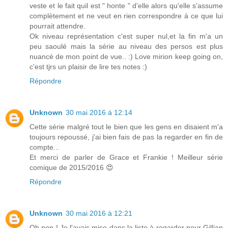
veste et le fait quil est " honte " d'elle alors qu'elle s'assume
complètement et ne veut en rien correspondre à ce que lui
pourrait attendre.
Ok niveau représentation c'est super nul,et la fin m'a un
peu saoulé mais la série au niveau des persos est plus
nuancé de mon point de vue.. :) Love mirion keep going on,
c'est tjrs un plaisir de lire tes notes :)
Répondre
Unknown
30 mai 2016 à 12:14
Cette série malgré tout le bien que les gens en disaient m'a
toujours repoussé, j'ai bien fais de pas la regarder en fin de
compte...
Et merci de parler de Grace et Frankie ! Meilleur série
comique de 2015/2016 😍
Répondre
Unknown
30 mai 2016 à 12:21
Oh non ! Je l'avais mise dans la liste à regarder pour Gillian