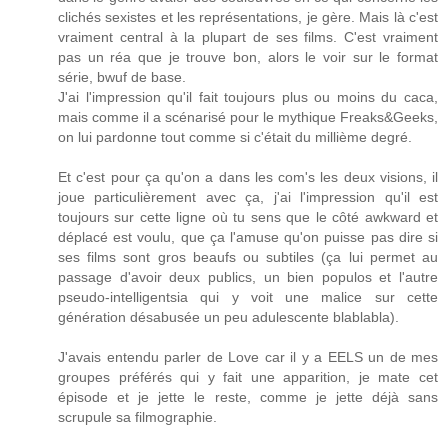
clichés sexistes et les représentations, je gère. Mais là c'est
vraiment central à la plupart de ses films. C'est vraiment
pas un réa que je trouve bon, alors le voir sur le format
série, bwuf de base.
J'ai l'impression qu'il fait toujours plus ou moins du caca,
mais comme il a scénarisé pour le mythique Freaks&Geeks,
on lui pardonne tout comme si c'était du millième degré.
Et c'est pour ça qu'on a dans les com's les deux visions, il
joue particulièrement avec ça, j'ai l'impression qu'il est
toujours sur cette ligne où tu sens que le côté awkward et
déplacé est voulu, que ça l'amuse qu'on puisse pas dire si
ses films sont gros beaufs ou subtiles (ça lui permet au
passage d'avoir deux publics, un bien populos et l'autre
pseudo-intelligentsia qui y voit une malice sur cette
génération désabusée un peu adulescente blablabla).
J'avais entendu parler de Love car il y a EELS un de mes
groupes préférés qui y fait une apparition, je mate cet
épisode et je jette le reste, comme je jette déjà sans
scrupule sa filmographie.