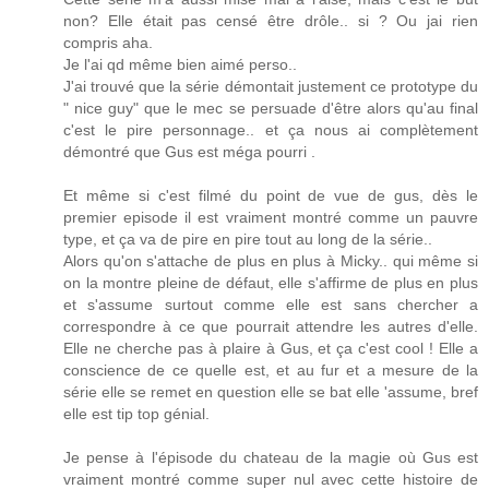
non? Elle était pas censé être drôle.. si ? Ou jai rien
compris aha.
Je l'ai qd même bien aimé perso..
J'ai trouvé que la série démontait justement ce prototype du
" nice guy" que le mec se persuade d'être alors qu'au final
c'est le pire personnage.. et ça nous ai complètement
démontré que Gus est méga pourri .
Et même si c'est filmé du point de vue de gus, dès le
premier episode il est vraiment montré comme un pauvre
type, et ça va de pire en pire tout au long de la série..
Alors qu'on s'attache de plus en plus à Micky.. qui même si
on la montre pleine de défaut, elle s'affirme de plus en plus
et s'assume surtout comme elle est sans chercher a
correspondre à ce que pourrait attendre les autres d'elle.
Elle ne cherche pas à plaire à Gus, et ça c'est cool ! Elle a
conscience de ce quelle est, et au fur et a mesure de la
série elle se remet en question elle se bat elle 'assume, bref
elle est tip top génial.
Je pense à l'épisode du chateau de la magie où Gus est
vraiment montré comme super nul avec cette histoire de