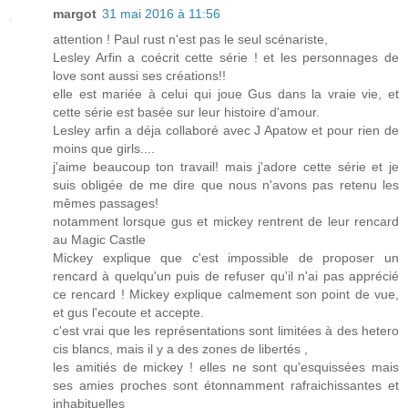
margot
31 mai 2016 à 11:56
attention ! Paul rust n'est pas le seul scénariste,
Lesley Arfin a coécrit cette série ! et les personnages de
love sont aussi ses créations!!
elle est mariée à celui qui joue Gus dans la vraie vie, et
cette série est basée sur leur histoire d'amour.
Lesley arfin a déja collaboré avec J Apatow et pour rien de
moins que girls....
j'aime beaucoup ton travail! mais j'adore cette série et je
suis obligée de me dire que nous n'avons pas retenu les
mêmes passages!
notamment lorsque gus et mickey rentrent de leur rencard
au Magic Castle
Mickey explique que c'est impossible de proposer un
rencard à quelqu'un puis de refuser qu'il n'ai pas apprécié
ce rencard ! Mickey explique calmement son point de vue,
et gus l'ecoute et accepte.
c'est vrai que les représentations sont limitées à des hetero
cis blancs, mais il y a des zones de libertés ,
les amitiés de mickey ! elles ne sont qu'esquissées mais
ses amies proches sont étonnamment rafraichissantes et
inhabituelles