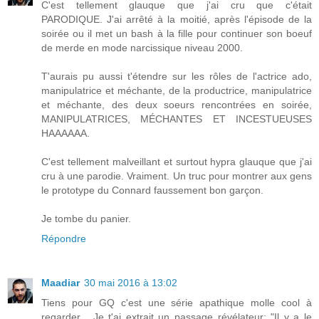
C'est tellement glauque que j'ai cru que c'était
PARODIQUE. J'ai arrêté à la moitié, après l'épisode de la
soirée ou il met un bash à la fille pour continuer son boeuf
de merde en mode narcissique niveau 2000.
T'aurais pu aussi t'étendre sur les rôles de l'actrice ado,
manipulatrice et méchante, de la productrice, manipulatrice
et méchante, des deux soeurs rencontrées en soirée,
MANIPULATRICES, MÉCHANTES ET INCESTUEUSES
HAAAAAA.
C'est tellement malveillant et surtout hypra glauque que j'ai
cru à une parodie. Vraiment. Un truc pour montrer aux gens
le prototype du Connard faussement bon garçon.
Je tombe du panier.
Répondre
Maadiar
30 mai 2016 à 13:02
Tiens pour GQ c'est une série apathique molle cool à
regarder... Je t'ai extrait un passage révélateur: "Il y a le