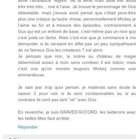
aimé l'ambiance "légère" de la série mais avait été aussi
très très très... mal à l'aise. Je trouve le personnage de Gus
détestable, mais j'avoue avoir pensé que c'était peut-être
plus une critique qu'autre chose, personnellement Mickey je
l'aime au fur et à mesure des épisodes, contrairement à
Gus qui est un enfoiré de base, c'est même pas un nice guy
c'est juste un lâche. Mais c'est vrai que je commence à me
demander si ils seraient en effet pas un peu sympathisant
de ce fameux Gus les créateurs ? zut alors.
Je pensais que non, la scène au château de magie
déterminait assez à mon sens combien il est bidon, mais
c'est vrai qu'on montre toujours Mickey comme une
emmerdeuse.
Je sais pas trop quoi penser, je materais sans doute la
saison 2 pour voir si ils sont condamnables ou si au
contraire ils sont pas tant "ok" avec Gus.
En revanche, je suis GRAVED'ACCORD, les laiderons avec
les belles filles faut arrêter.
Répondre