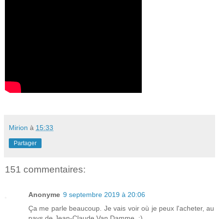
Mirion
à
15:33
Partager
151 commentaires:
Anonyme
9 septembre 2019 à 20:06
Ça me parle beaucoup. Je vais voir où je peux l'acheter, au
pays de Jean-Claude Van Damme. :)