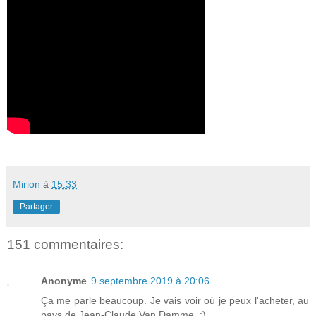
Mirion
à
15:33
Partager
151 commentaires:
Anonyme
9 septembre 2019 à 20:06
Ça me parle beaucoup. Je vais voir où je peux l'acheter, au
pays de Jean-Claude Van Damme. :)