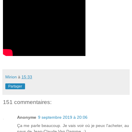
Mirion
à
15:33
Partager
151 commentaires:
Anonyme
9 septembre 2019 à 20:06
Ça me parle beaucoup. Je vais voir où je peux l'acheter, au
pays de Jean-Claude Van Damme. :)