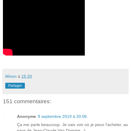
Mirion
à
15:33
Partager
151 commentaires:
Anonyme
9 septembre 2019 à 20:06
Ça me parle beaucoup. Je vais voir où je peux l'acheter, au
pays de Jean-Claude Van Damme. :)