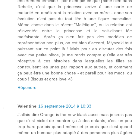
entièrement féminine : par exemple ce que j'aime bien dans
Rebelle, c'est que la princesse arrive à une sorte de
maturité en améliorant la relation avec sa mère - donc son
évolution n'est pas du tout liée à une figure masculine.
Même chose dans le récent "Maléfique", ou la relation est
réinventée entre la princesse et la soit-disant fée
malfaisante. Après ça n'en fait pas des modèles de
représentation non plus, on est bien d'accord, Miyazaki tout
puissant sur ce point là ! Mais pour en discuter des fois
avec ma petite nièce, je me rends compte qu'elle est très
réceptive à ces histoires dans lesquelles les filles se
construisent les unes par rapport aux autres, et comment
ça peut être une bonne chose - et pareil pour les mecs, du
coup ! Bisous et gros love <3
Répondre
Valentine
16 septembre 2014 à 10:33
J'allais dire Orange is the new black aussi mais je crois pas
que c'est nickel de montrer ça à des enfants, c'est un peu
trop hard parfois quand même et je crois que c'est quand
même un humour plus adapté à des personnes plus âgées