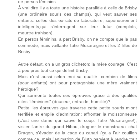
de persos féminins.
À vrai dire il y a toute une histoire parallèle à celle de Brisby
(une ordinaire souris des champs), qui veut sauver ses
enfants: celles des ex-rats de laboratoire, supérieurement
intelligents,qui s'interrogent sur leur futur (complots,
meurtre trahison).
En persos féminins, à part Brisby, on ne compte que la pas
commode, mais vaillante Tatie Musaraigne et les 2 filles de
Brisby.
Autre défaut, on a un gros clicheton: la mère courage. C'est
à peu près tout ce qui définit Brisby.
Mais c'est aussi selon moi sa qualité: combien de films
(pour enfants) ont pour protagoniste une mère vraiment
héroïque?
Qui surmonte toutes ses épreuves grâce à des qualités
dites "féminines" (douceur, entraide, humilité)?
Petite, les épreuves que traverse cette petite souris m'ont
terrifiée et emplie d'admiration: affronter la moissonneuse
(c'est une dame qui sauve le coup: Tatie Musaraigne!),
visiter l'antre du grand Hibou, droguer le monstrueux chat
Dragon, s'évader de la cage du canari (ça a l'air couillon
comme ça, mais l'animation de Bluth parvient à rendre tout