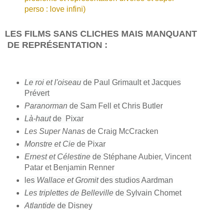
perso : love infini)
LES FILMS SANS CLICHES MAIS MANQUANT
DE REPRÉSENTATION :
Le roi et l'oiseau
de Paul Grimault et Jacques
Prévert
Paranorman
de Sam Fell et Chris Butler
Là-haut
de Pixar
Les Super Nanas
de Craig McCracken
Monstre et Cie
de Pixar
Ernest et Célestine
de
Stéphane Aubier, Vincent
Patar et Benjamin Renner
les
Wallace et Gromit
des studios Aardman
Les triplettes de Belleville
de Sylvain Chomet
Atlantide
de Disney