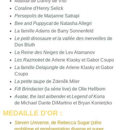
Matilda
de Danny de Vito
Coraline
d'Henry Selick
Persepolis
de Marjanne Satrapi
Bee and Puppycat
de Natasha Allegri
La famille Adams
de Barry Sonnenfeld
Le petit dinosaure et la vallée des merveilles
de
Don Bluth
La Reine des Neiges
de
Lev Atamanov
Les Razmoket
de
Arlene Klasky et Gabor Csupo
La famille Delajungle
de
Arlene Klasky et Gabor
Csupo
La petite taupe
de
Zdeněk Miler
Fifi Brindacier
(la série live) de Olle Hellbom
Avatar, the last airbender
et
Legend of Korra
de
Michael Dante DiMartino et Bryan Konietzko
MEDAILLE D'OR :
Steven Universe,
de Rebecca Sugar (zéro
problème et représentation diverse et super