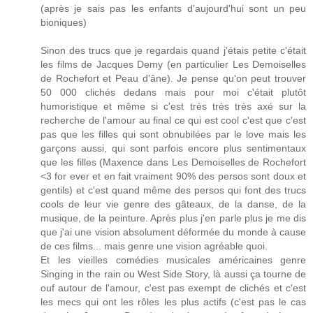
(après je sais pas les enfants d'aujourd'hui sont un peu
bioniques)
Sinon des trucs que je regardais quand j'étais petite c'était
les films de Jacques Demy (en particulier Les Demoiselles
de Rochefort et Peau d'âne). Je pense qu'on peut trouver
50 000 clichés dedans mais pour moi c'était plutôt
humoristique et même si c'est très très très axé sur la
recherche de l'amour au final ce qui est cool c'est que c'est
pas que les filles qui sont obnubilées par le love mais les
garçons aussi, qui sont parfois encore plus sentimentaux
que les filles (Maxence dans Les Demoiselles de Rochefort
<3 for ever et en fait vraiment 90% des persos sont doux et
gentils) et c'est quand même des persos qui font des trucs
cools de leur vie genre des gâteaux, de la danse, de la
musique, de la peinture. Après plus j'en parle plus je me dis
que j'ai une vision absolument déformée du monde à cause
de ces films... mais genre une vision agréable quoi.
Et les vieilles comédies musicales américaines genre
Singing in the rain ou West Side Story, là aussi ça tourne de
ouf autour de l'amour, c'est pas exempt de clichés et c'est
les mecs qui ont les rôles les plus actifs (c'est pas le cas