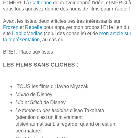
Et MERCI à
Catherine
de m'avoir donné l'idée, et MERCI à
vous tous qui avez donné des noms de films pour m'aider !
Avant les listes, deux articles très très intéressants sur
Frozen
et
Rebelle
pour appuyer mon propos ! Et le lien du
site
HabiloMedias
(celui des conseils) et de
mon article sur
la représentation
, au cas où.
BREF.
Place aux listes :
LES FILMS SANS CLICHES :
TOUS l
es films d'Hayao Miyazaki
Mulan
de Disney
Lilo et Stitch
de Disney
Le tombeau des lucioles
d'Isao Takahata
(attention c'est un film vraiment
triste/traumatisant, à regarder quand on est un
peu mature)