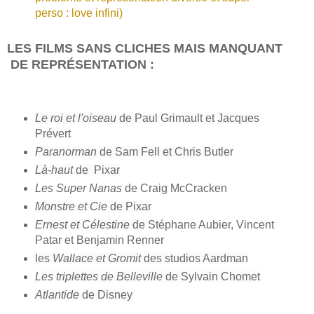
perso : love infini)
LES FILMS SANS CLICHES MAIS MANQUANT
DE REPRÉSENTATION :
Le roi et l'oiseau
de Paul Grimault et Jacques
Prévert
Paranorman
de Sam Fell et Chris Butler
Là-haut
de Pixar
Les Super Nanas
de Craig McCracken
Monstre et Cie
de Pixar
Ernest et Célestine
de
Stéphane Aubier, Vincent
Patar et Benjamin Renner
les
Wallace et Gromit
des studios Aardman
Les triplettes de Belleville
de Sylvain Chomet
Atlantide
de Disney