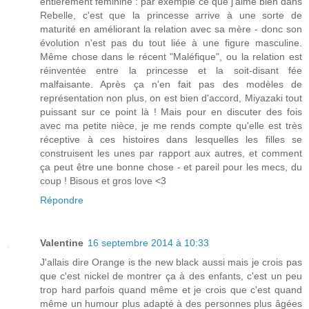
entièrement féminine : par exemple ce que j'aime bien dans
Rebelle, c'est que la princesse arrive à une sorte de
maturité en améliorant la relation avec sa mère - donc son
évolution n'est pas du tout liée à une figure masculine.
Même chose dans le récent "Maléfique", ou la relation est
réinventée entre la princesse et la soit-disant fée
malfaisante. Après ça n'en fait pas des modèles de
représentation non plus, on est bien d'accord, Miyazaki tout
puissant sur ce point là ! Mais pour en discuter des fois
avec ma petite nièce, je me rends compte qu'elle est très
réceptive à ces histoires dans lesquelles les filles se
construisent les unes par rapport aux autres, et comment
ça peut être une bonne chose - et pareil pour les mecs, du
coup ! Bisous et gros love <3
Répondre
Valentine
16 septembre 2014 à 10:33
J'allais dire Orange is the new black aussi mais je crois pas
que c'est nickel de montrer ça à des enfants, c'est un peu
trop hard parfois quand même et je crois que c'est quand
même un humour plus adapté à des personnes plus âgées