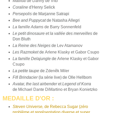
Matilda
de Danny de Vito
Coraline
d'Henry Selick
Persepolis
de Marjanne Satrapi
Bee and Puppycat
de Natasha Allegri
La famille Adams
de Barry Sonnenfeld
Le petit dinosaure et la vallée des merveilles
de
Don Bluth
La Reine des Neiges
de
Lev Atamanov
Les Razmoket
de
Arlene Klasky et Gabor Csupo
La famille Delajungle
de
Arlene Klasky et Gabor
Csupo
La petite taupe
de
Zdeněk Miler
Fifi Brindacier
(la série live) de Olle Hellbom
Avatar, the last airbender
et
Legend of Korra
de
Michael Dante DiMartino et Bryan Konietzko
MEDAILLE D'OR :
Steven Universe,
de Rebecca Sugar (zéro
problème et représentation diverse et super