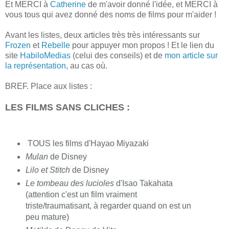
Et MERCI à
Catherine
de m'avoir donné l'idée, et MERCI à
vous tous qui avez donné des noms de films pour m'aider !
Avant les listes, deux articles très très intéressants sur
Frozen
et
Rebelle
pour appuyer mon propos ! Et le lien du
site
HabiloMedias
(celui des conseils) et de
mon article sur
la représentation
, au cas où.
BREF.
Place aux listes :
LES FILMS SANS CLICHES :
TOUS l
es films d'Hayao Miyazaki
Mulan
de Disney
Lilo et Stitch
de Disney
Le tombeau des lucioles
d'Isao Takahata
(attention c'est un film vraiment
triste/traumatisant, à regarder quand on est un
peu mature)