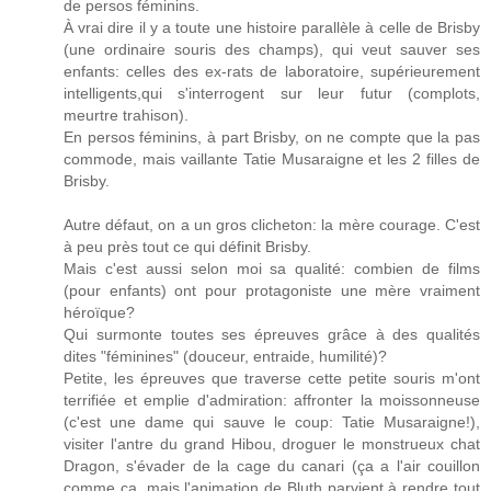
de persos féminins.
À vrai dire il y a toute une histoire parallèle à celle de Brisby
(une ordinaire souris des champs), qui veut sauver ses
enfants: celles des ex-rats de laboratoire, supérieurement
intelligents,qui s'interrogent sur leur futur (complots,
meurtre trahison).
En persos féminins, à part Brisby, on ne compte que la pas
commode, mais vaillante Tatie Musaraigne et les 2 filles de
Brisby.
Autre défaut, on a un gros clicheton: la mère courage. C'est
à peu près tout ce qui définit Brisby.
Mais c'est aussi selon moi sa qualité: combien de films
(pour enfants) ont pour protagoniste une mère vraiment
héroïque?
Qui surmonte toutes ses épreuves grâce à des qualités
dites "féminines" (douceur, entraide, humilité)?
Petite, les épreuves que traverse cette petite souris m'ont
terrifiée et emplie d'admiration: affronter la moissonneuse
(c'est une dame qui sauve le coup: Tatie Musaraigne!),
visiter l'antre du grand Hibou, droguer le monstrueux chat
Dragon, s'évader de la cage du canari (ça a l'air couillon
comme ça, mais l'animation de Bluth parvient à rendre tout