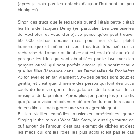
(après je sais pas les enfants d'aujourd'hui sont un peu
bioniques)
Sinon des trucs que je regardais quand j'étais petite c'était
les films de Jacques Demy (en particulier Les Demoiselles
de Rochefort et Peau d'âne). Je pense qu'on peut trouver
50 000 clichés dedans mais pour moi c'était plutôt
humoristique et même si c'est très très très axé sur la
recherche de l'amour au final ce qui est cool c'est que c'est
pas que les filles qui sont obnubilées par le love mais les
garçons aussi, qui sont parfois encore plus sentimentaux
que les filles (Maxence dans Les Demoiselles de Rochefort
<3 for ever et en fait vraiment 90% des persos sont doux et
gentils) et c'est quand même des persos qui font des trucs
cools de leur vie genre des gâteaux, de la danse, de la
musique, de la peinture. Après plus j'en parle plus je me dis
que j'ai une vision absolument déformée du monde à cause
de ces films... mais genre une vision agréable quoi.
Et les vieilles comédies musicales américaines genre
Singing in the rain ou West Side Story, là aussi ça tourne de
ouf autour de l'amour, c'est pas exempt de clichés et c'est
les mecs qui ont les rôles les plus actifs (c'est pas le cas