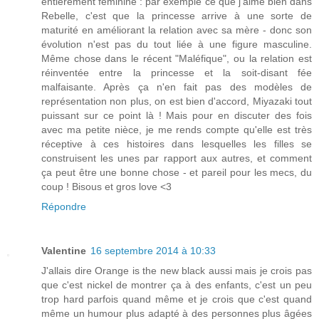
entièrement féminine : par exemple ce que j'aime bien dans
Rebelle, c'est que la princesse arrive à une sorte de
maturité en améliorant la relation avec sa mère - donc son
évolution n'est pas du tout liée à une figure masculine.
Même chose dans le récent "Maléfique", ou la relation est
réinventée entre la princesse et la soit-disant fée
malfaisante. Après ça n'en fait pas des modèles de
représentation non plus, on est bien d'accord, Miyazaki tout
puissant sur ce point là ! Mais pour en discuter des fois
avec ma petite nièce, je me rends compte qu'elle est très
réceptive à ces histoires dans lesquelles les filles se
construisent les unes par rapport aux autres, et comment
ça peut être une bonne chose - et pareil pour les mecs, du
coup ! Bisous et gros love <3
Répondre
Valentine
16 septembre 2014 à 10:33
J'allais dire Orange is the new black aussi mais je crois pas
que c'est nickel de montrer ça à des enfants, c'est un peu
trop hard parfois quand même et je crois que c'est quand
même un humour plus adapté à des personnes plus âgées