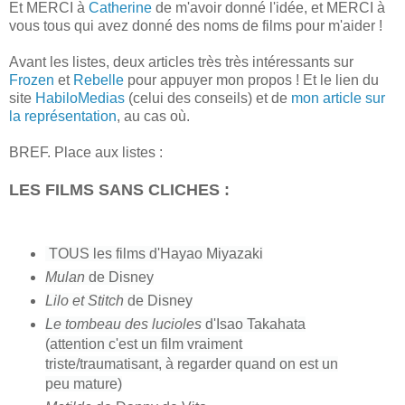
Et MERCI à
Catherine
de m'avoir donné l'idée, et MERCI à
vous tous qui avez donné des noms de films pour m'aider !
Avant les listes, deux articles très très intéressants sur
Frozen
et
Rebelle
pour appuyer mon propos ! Et le lien du
site
HabiloMedias
(celui des conseils) et de
mon article sur
la représentation
, au cas où.
BREF.
Place aux listes :
LES FILMS SANS CLICHES :
TOUS l
es films d'Hayao Miyazaki
Mulan
de Disney
Lilo et Stitch
de Disney
Le tombeau des lucioles
d'Isao Takahata
(attention c'est un film vraiment
triste/traumatisant, à regarder quand on est un
peu mature)