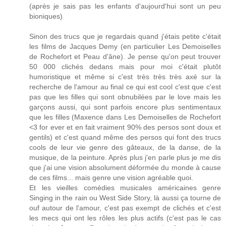
(après je sais pas les enfants d'aujourd'hui sont un peu
bioniques)
Sinon des trucs que je regardais quand j'étais petite c'était
les films de Jacques Demy (en particulier Les Demoiselles
de Rochefort et Peau d'âne). Je pense qu'on peut trouver
50 000 clichés dedans mais pour moi c'était plutôt
humoristique et même si c'est très très très axé sur la
recherche de l'amour au final ce qui est cool c'est que c'est
pas que les filles qui sont obnubilées par le love mais les
garçons aussi, qui sont parfois encore plus sentimentaux
que les filles (Maxence dans Les Demoiselles de Rochefort
<3 for ever et en fait vraiment 90% des persos sont doux et
gentils) et c'est quand même des persos qui font des trucs
cools de leur vie genre des gâteaux, de la danse, de la
musique, de la peinture. Après plus j'en parle plus je me dis
que j'ai une vision absolument déformée du monde à cause
de ces films... mais genre une vision agréable quoi.
Et les vieilles comédies musicales américaines genre
Singing in the rain ou West Side Story, là aussi ça tourne de
ouf autour de l'amour, c'est pas exempt de clichés et c'est
les mecs qui ont les rôles les plus actifs (c'est pas le cas