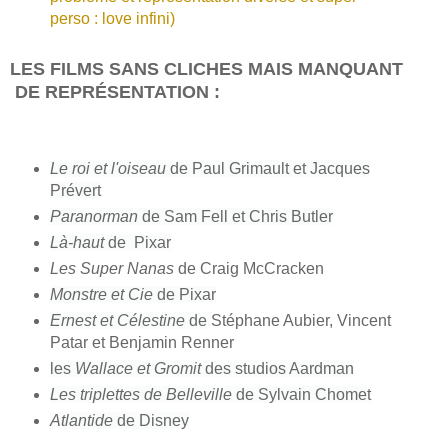
perso : love infini)
LES FILMS SANS CLICHES MAIS MANQUANT
DE REPRÉSENTATION :
Le roi et l'oiseau
de Paul Grimault et Jacques
Prévert
Paranorman
de Sam Fell et Chris Butler
Là-haut
de Pixar
Les Super Nanas
de Craig McCracken
Monstre et Cie
de Pixar
Ernest et Célestine
de
Stéphane Aubier, Vincent
Patar et Benjamin Renner
les
Wallace et Gromit
des studios Aardman
Les triplettes de Belleville
de Sylvain Chomet
Atlantide
de Disney