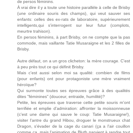
de persos féminins.
À vrai dire il y a toute une histoire parallèle à celle de Brisby
(une ordinaire souris des champs), qui veut sauver ses
enfants: celles des ex-rats de laboratoire, supérieurement
intelligents,qui s'interrogent sur leur futur (complots,
meurtre trahison).
En persos féminins, à part Brisby, on ne compte que la pas
commode, mais vaillante Tatie Musaraigne et les 2 filles de
Brisby.
Autre défaut, on a un gros clicheton: la mère courage. C'est
à peu près tout ce qui définit Brisby.
Mais c'est aussi selon moi sa qualité: combien de films
(pour enfants) ont pour protagoniste une mère vraiment
héroïque?
Qui surmonte toutes ses épreuves grâce à des qualités
dites "féminines" (douceur, entraide, humilité)?
Petite, les épreuves que traverse cette petite souris m'ont
terrifiée et emplie d'admiration: affronter la moissonneuse
(c'est une dame qui sauve le coup: Tatie Musaraigne!),
visiter l'antre du grand Hibou, droguer le monstrueux chat
Dragon, s'évader de la cage du canari (ça a l'air couillon
comme ça, mais l'animation de Bluth parvient à rendre tout