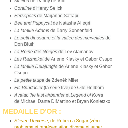
Matilda
de Danny de Vito
Coraline
d'Henry Selick
Persepolis
de Marjanne Satrapi
Bee and Puppycat
de Natasha Allegri
La famille Adams
de Barry Sonnenfeld
Le petit dinosaure et la vallée des merveilles
de
Don Bluth
La Reine des Neiges
de
Lev Atamanov
Les Razmoket
de
Arlene Klasky et Gabor Csupo
La famille Delajungle
de
Arlene Klasky et Gabor
Csupo
La petite taupe
de
Zdeněk Miler
Fifi Brindacier
(la série live) de Olle Hellbom
Avatar, the last airbender
et
Legend of Korra
de
Michael Dante DiMartino et Bryan Konietzko
MEDAILLE D'OR :
Steven Universe,
de Rebecca Sugar (zéro
problème et représentation diverse et super