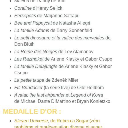
Matilda
de Danny de Vito
Coraline
d'Henry Selick
Persepolis
de Marjanne Satrapi
Bee and Puppycat
de Natasha Allegri
La famille Adams
de Barry Sonnenfeld
Le petit dinosaure et la vallée des merveilles
de
Don Bluth
La Reine des Neiges
de
Lev Atamanov
Les Razmoket
de
Arlene Klasky et Gabor Csupo
La famille Delajungle
de
Arlene Klasky et Gabor
Csupo
La petite taupe
de
Zdeněk Miler
Fifi Brindacier
(la série live) de Olle Hellbom
Avatar, the last airbender
et
Legend of Korra
de
Michael Dante DiMartino et Bryan Konietzko
MEDAILLE D'OR :
Steven Universe,
de Rebecca Sugar (zéro
problème et représentation diverse et super