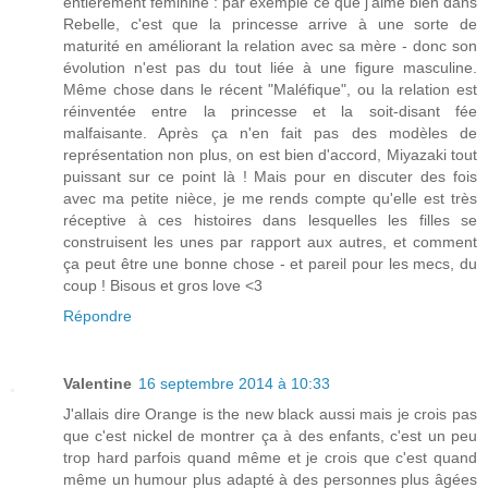
entièrement féminine : par exemple ce que j'aime bien dans
Rebelle, c'est que la princesse arrive à une sorte de
maturité en améliorant la relation avec sa mère - donc son
évolution n'est pas du tout liée à une figure masculine.
Même chose dans le récent "Maléfique", ou la relation est
réinventée entre la princesse et la soit-disant fée
malfaisante. Après ça n'en fait pas des modèles de
représentation non plus, on est bien d'accord, Miyazaki tout
puissant sur ce point là ! Mais pour en discuter des fois
avec ma petite nièce, je me rends compte qu'elle est très
réceptive à ces histoires dans lesquelles les filles se
construisent les unes par rapport aux autres, et comment
ça peut être une bonne chose - et pareil pour les mecs, du
coup ! Bisous et gros love <3
Répondre
Valentine
16 septembre 2014 à 10:33
J'allais dire Orange is the new black aussi mais je crois pas
que c'est nickel de montrer ça à des enfants, c'est un peu
trop hard parfois quand même et je crois que c'est quand
même un humour plus adapté à des personnes plus âgées