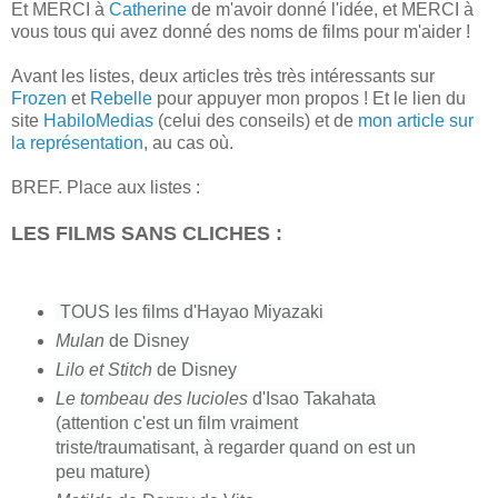
Et MERCI à
Catherine
de m'avoir donné l'idée, et MERCI à
vous tous qui avez donné des noms de films pour m'aider !
Avant les listes, deux articles très très intéressants sur
Frozen
et
Rebelle
pour appuyer mon propos ! Et le lien du
site
HabiloMedias
(celui des conseils) et de
mon article sur
la représentation
, au cas où.
BREF.
Place aux listes :
LES FILMS SANS CLICHES :
TOUS l
es films d'Hayao Miyazaki
Mulan
de Disney
Lilo et Stitch
de Disney
Le tombeau des lucioles
d'Isao Takahata
(attention c'est un film vraiment
triste/traumatisant, à regarder quand on est un
peu mature)