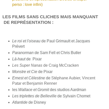
perso : love infini)
LES FILMS SANS CLICHES MAIS MANQUANT
DE REPRÉSENTATION :
Le roi et l'oiseau
de Paul Grimault et Jacques
Prévert
Paranorman
de Sam Fell et Chris Butler
Là-haut
de Pixar
Les Super Nanas
de Craig McCracken
Monstre et Cie
de Pixar
Ernest et Célestine
de
Stéphane Aubier, Vincent
Patar et Benjamin Renner
les
Wallace et Gromit
des studios Aardman
Les triplettes de Belleville
de Sylvain Chomet
Atlantide
de Disney