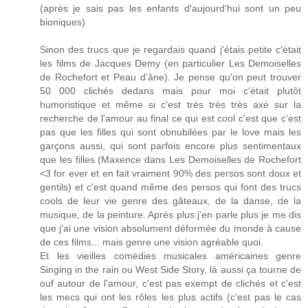
(après je sais pas les enfants d'aujourd'hui sont un peu
bioniques)
Sinon des trucs que je regardais quand j'étais petite c'était
les films de Jacques Demy (en particulier Les Demoiselles
de Rochefort et Peau d'âne). Je pense qu'on peut trouver
50 000 clichés dedans mais pour moi c'était plutôt
humoristique et même si c'est très très très axé sur la
recherche de l'amour au final ce qui est cool c'est que c'est
pas que les filles qui sont obnubilées par le love mais les
garçons aussi, qui sont parfois encore plus sentimentaux
que les filles (Maxence dans Les Demoiselles de Rochefort
<3 for ever et en fait vraiment 90% des persos sont doux et
gentils) et c'est quand même des persos qui font des trucs
cools de leur vie genre des gâteaux, de la danse, de la
musique, de la peinture. Après plus j'en parle plus je me dis
que j'ai une vision absolument déformée du monde à cause
de ces films... mais genre une vision agréable quoi.
Et les vieilles comédies musicales américaines genre
Singing in the rain ou West Side Story, là aussi ça tourne de
ouf autour de l'amour, c'est pas exempt de clichés et c'est
les mecs qui ont les rôles les plus actifs (c'est pas le cas