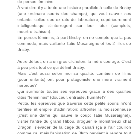
de persos féminins.
À vrai dire il y a toute une histoire parallèle à celle de Brisby
(une ordinaire souris des champs), qui veut sauver ses
enfants: celles des ex-rats de laboratoire, supérieurement
intelligents,qui s'interrogent sur leur futur (complots,
meurtre trahison).
En persos féminins, à part Brisby, on ne compte que la pas
commode, mais vaillante Tatie Musaraigne et les 2 filles de
Brisby.
Autre défaut, on a un gros clicheton: la mère courage. C'est
à peu près tout ce qui définit Brisby.
Mais c'est aussi selon moi sa qualité: combien de films
(pour enfants) ont pour protagoniste une mère vraiment
héroïque?
Qui surmonte toutes ses épreuves grâce à des qualités
dites "féminines" (douceur, entraide, humilité)?
Petite, les épreuves que traverse cette petite souris m'ont
terrifiée et emplie d'admiration: affronter la moissonneuse
(c'est une dame qui sauve le coup: Tatie Musaraigne!),
visiter l'antre du grand Hibou, droguer le monstrueux chat
Dragon, s'évader de la cage du canari (ça a l'air couillon
comme ça, mais l'animation de Bluth parvient à rendre tout