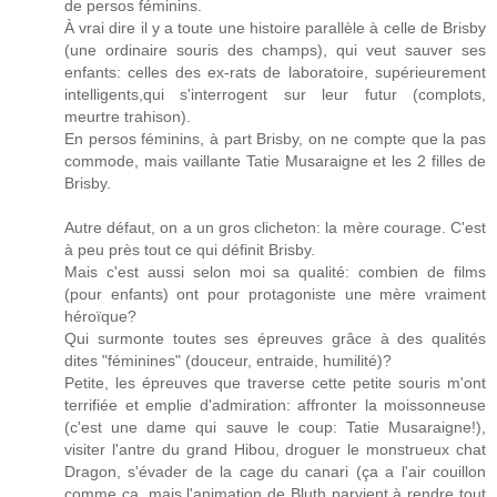
de persos féminins.
À vrai dire il y a toute une histoire parallèle à celle de Brisby
(une ordinaire souris des champs), qui veut sauver ses
enfants: celles des ex-rats de laboratoire, supérieurement
intelligents,qui s'interrogent sur leur futur (complots,
meurtre trahison).
En persos féminins, à part Brisby, on ne compte que la pas
commode, mais vaillante Tatie Musaraigne et les 2 filles de
Brisby.
Autre défaut, on a un gros clicheton: la mère courage. C'est
à peu près tout ce qui définit Brisby.
Mais c'est aussi selon moi sa qualité: combien de films
(pour enfants) ont pour protagoniste une mère vraiment
héroïque?
Qui surmonte toutes ses épreuves grâce à des qualités
dites "féminines" (douceur, entraide, humilité)?
Petite, les épreuves que traverse cette petite souris m'ont
terrifiée et emplie d'admiration: affronter la moissonneuse
(c'est une dame qui sauve le coup: Tatie Musaraigne!),
visiter l'antre du grand Hibou, droguer le monstrueux chat
Dragon, s'évader de la cage du canari (ça a l'air couillon
comme ça, mais l'animation de Bluth parvient à rendre tout