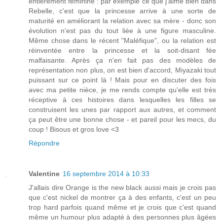
entièrement féminine : par exemple ce que j'aime bien dans
Rebelle, c'est que la princesse arrive à une sorte de
maturité en améliorant la relation avec sa mère - donc son
évolution n'est pas du tout liée à une figure masculine.
Même chose dans le récent "Maléfique", ou la relation est
réinventée entre la princesse et la soit-disant fée
malfaisante. Après ça n'en fait pas des modèles de
représentation non plus, on est bien d'accord, Miyazaki tout
puissant sur ce point là ! Mais pour en discuter des fois
avec ma petite nièce, je me rends compte qu'elle est très
réceptive à ces histoires dans lesquelles les filles se
construisent les unes par rapport aux autres, et comment
ça peut être une bonne chose - et pareil pour les mecs, du
coup ! Bisous et gros love <3
Répondre
Valentine
16 septembre 2014 à 10:33
J'allais dire Orange is the new black aussi mais je crois pas
que c'est nickel de montrer ça à des enfants, c'est un peu
trop hard parfois quand même et je crois que c'est quand
même un humour plus adapté à des personnes plus âgées