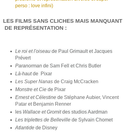
perso : love infini)
LES FILMS SANS CLICHES MAIS MANQUANT
DE REPRÉSENTATION :
Le roi et l'oiseau
de Paul Grimault et Jacques
Prévert
Paranorman
de Sam Fell et Chris Butler
Là-haut
de Pixar
Les Super Nanas
de Craig McCracken
Monstre et Cie
de Pixar
Ernest et Célestine
de
Stéphane Aubier, Vincent
Patar et Benjamin Renner
les
Wallace et Gromit
des studios Aardman
Les triplettes de Belleville
de Sylvain Chomet
Atlantide
de Disney