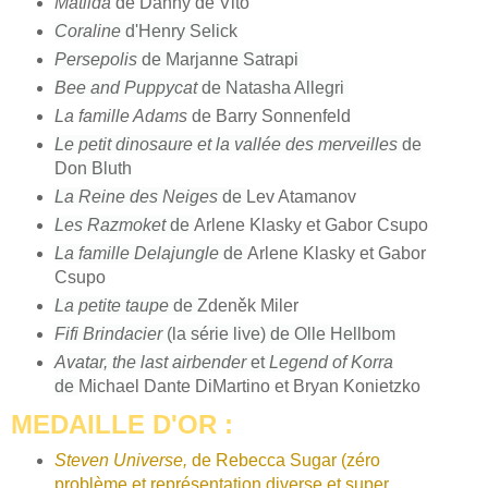
Matilda
de Danny de Vito
Coraline
d'Henry Selick
Persepolis
de Marjanne Satrapi
Bee and Puppycat
de Natasha Allegri
La famille Adams
de Barry Sonnenfeld
Le petit dinosaure et la vallée des merveilles
de
Don Bluth
La Reine des Neiges
de
Lev Atamanov
Les Razmoket
de
Arlene Klasky et Gabor Csupo
La famille Delajungle
de
Arlene Klasky et Gabor
Csupo
La petite taupe
de
Zdeněk Miler
Fifi Brindacier
(la série live) de Olle Hellbom
Avatar, the last airbender
et
Legend of Korra
de
Michael Dante DiMartino et Bryan Konietzko
MEDAILLE D'OR :
Steven Universe,
de Rebecca Sugar (zéro
problème et représentation diverse et super