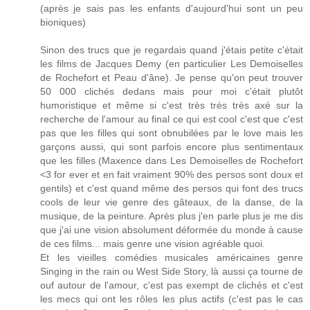
(après je sais pas les enfants d'aujourd'hui sont un peu
bioniques)
Sinon des trucs que je regardais quand j'étais petite c'était
les films de Jacques Demy (en particulier Les Demoiselles
de Rochefort et Peau d'âne). Je pense qu'on peut trouver
50 000 clichés dedans mais pour moi c'était plutôt
humoristique et même si c'est très très très axé sur la
recherche de l'amour au final ce qui est cool c'est que c'est
pas que les filles qui sont obnubilées par le love mais les
garçons aussi, qui sont parfois encore plus sentimentaux
que les filles (Maxence dans Les Demoiselles de Rochefort
<3 for ever et en fait vraiment 90% des persos sont doux et
gentils) et c'est quand même des persos qui font des trucs
cools de leur vie genre des gâteaux, de la danse, de la
musique, de la peinture. Après plus j'en parle plus je me dis
que j'ai une vision absolument déformée du monde à cause
de ces films... mais genre une vision agréable quoi.
Et les vieilles comédies musicales américaines genre
Singing in the rain ou West Side Story, là aussi ça tourne de
ouf autour de l'amour, c'est pas exempt de clichés et c'est
les mecs qui ont les rôles les plus actifs (c'est pas le cas