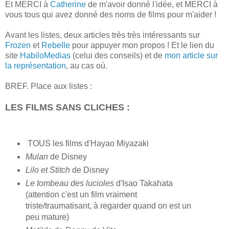
Et MERCI à
Catherine
de m'avoir donné l'idée, et MERCI à
vous tous qui avez donné des noms de films pour m'aider !
Avant les listes, deux articles très très intéressants sur
Frozen
et
Rebelle
pour appuyer mon propos ! Et le lien du
site
HabiloMedias
(celui des conseils) et de
mon article sur
la représentation
, au cas où.
BREF.
Place aux listes :
LES FILMS SANS CLICHES :
TOUS l
es films d'Hayao Miyazaki
Mulan
de Disney
Lilo et Stitch
de Disney
Le tombeau des lucioles
d'Isao Takahata
(attention c'est un film vraiment
triste/traumatisant, à regarder quand on est un
peu mature)