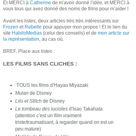
Et MERCI à
Catherine
de m'avoir donné l'idée, et MERCI à
vous tous qui avez donné des noms de films pour m'aider !
Avant les listes, deux articles très très intéressants sur
Frozen
et
Rebelle
pour appuyer mon propos ! Et le lien du
site
HabiloMedias
(celui des conseils) et de
mon article sur
la représentation
, au cas où.
BREF.
Place aux listes :
LES FILMS SANS CLICHES :
TOUS l
es films d'Hayao Miyazaki
Mulan
de Disney
Lilo et Stitch
de Disney
Le tombeau des lucioles
d'Isao Takahata
(attention c'est un film vraiment
triste/traumatisant, à regarder quand on est un
peu mature)