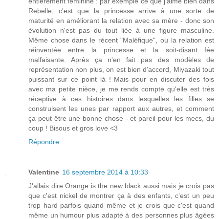
entièrement féminine : par exemple ce que j'aime bien dans
Rebelle, c'est que la princesse arrive à une sorte de
maturité en améliorant la relation avec sa mère - donc son
évolution n'est pas du tout liée à une figure masculine.
Même chose dans le récent "Maléfique", ou la relation est
réinventée entre la princesse et la soit-disant fée
malfaisante. Après ça n'en fait pas des modèles de
représentation non plus, on est bien d'accord, Miyazaki tout
puissant sur ce point là ! Mais pour en discuter des fois
avec ma petite nièce, je me rends compte qu'elle est très
réceptive à ces histoires dans lesquelles les filles se
construisent les unes par rapport aux autres, et comment
ça peut être une bonne chose - et pareil pour les mecs, du
coup ! Bisous et gros love <3
Répondre
Valentine
16 septembre 2014 à 10:33
J'allais dire Orange is the new black aussi mais je crois pas
que c'est nickel de montrer ça à des enfants, c'est un peu
trop hard parfois quand même et je crois que c'est quand
même un humour plus adapté à des personnes plus âgées