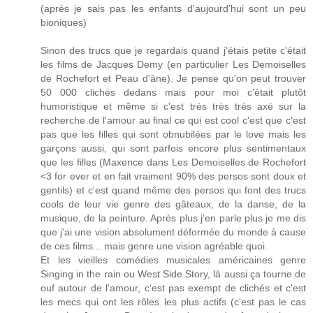
(après je sais pas les enfants d'aujourd'hui sont un peu
bioniques)
Sinon des trucs que je regardais quand j'étais petite c'était
les films de Jacques Demy (en particulier Les Demoiselles
de Rochefort et Peau d'âne). Je pense qu'on peut trouver
50 000 clichés dedans mais pour moi c'était plutôt
humoristique et même si c'est très très très axé sur la
recherche de l'amour au final ce qui est cool c'est que c'est
pas que les filles qui sont obnubilées par le love mais les
garçons aussi, qui sont parfois encore plus sentimentaux
que les filles (Maxence dans Les Demoiselles de Rochefort
<3 for ever et en fait vraiment 90% des persos sont doux et
gentils) et c'est quand même des persos qui font des trucs
cools de leur vie genre des gâteaux, de la danse, de la
musique, de la peinture. Après plus j'en parle plus je me dis
que j'ai une vision absolument déformée du monde à cause
de ces films... mais genre une vision agréable quoi.
Et les vieilles comédies musicales américaines genre
Singing in the rain ou West Side Story, là aussi ça tourne de
ouf autour de l'amour, c'est pas exempt de clichés et c'est
les mecs qui ont les rôles les plus actifs (c'est pas le cas