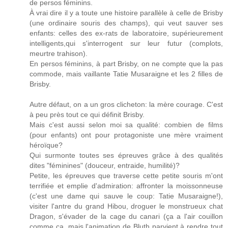
de persos féminins.
À vrai dire il y a toute une histoire parallèle à celle de Brisby
(une ordinaire souris des champs), qui veut sauver ses
enfants: celles des ex-rats de laboratoire, supérieurement
intelligents,qui s'interrogent sur leur futur (complots,
meurtre trahison).
En persos féminins, à part Brisby, on ne compte que la pas
commode, mais vaillante Tatie Musaraigne et les 2 filles de
Brisby.
Autre défaut, on a un gros clicheton: la mère courage. C'est
à peu près tout ce qui définit Brisby.
Mais c'est aussi selon moi sa qualité: combien de films
(pour enfants) ont pour protagoniste une mère vraiment
héroïque?
Qui surmonte toutes ses épreuves grâce à des qualités
dites "féminines" (douceur, entraide, humilité)?
Petite, les épreuves que traverse cette petite souris m'ont
terrifiée et emplie d'admiration: affronter la moissonneuse
(c'est une dame qui sauve le coup: Tatie Musaraigne!),
visiter l'antre du grand Hibou, droguer le monstrueux chat
Dragon, s'évader de la cage du canari (ça a l'air couillon
comme ça, mais l'animation de Bluth parvient à rendre tout