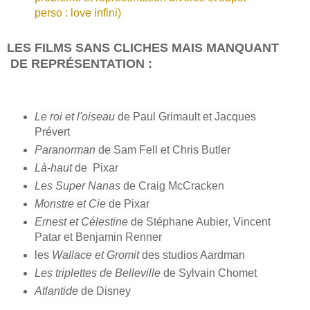
perso : love infini)
LES FILMS SANS CLICHES MAIS MANQUANT
DE REPRÉSENTATION :
Le roi et l'oiseau
de Paul Grimault et Jacques
Prévert
Paranorman
de Sam Fell et Chris Butler
Là-haut
de Pixar
Les Super Nanas
de Craig McCracken
Monstre et Cie
de Pixar
Ernest et Célestine
de
Stéphane Aubier, Vincent
Patar et Benjamin Renner
les
Wallace et Gromit
des studios Aardman
Les triplettes de Belleville
de Sylvain Chomet
Atlantide
de Disney