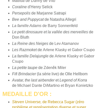
Matilda
de Danny de Vito
Coraline
d'Henry Selick
Persepolis
de Marjanne Satrapi
Bee and Puppycat
de Natasha Allegri
La famille Adams
de Barry Sonnenfeld
Le petit dinosaure et la vallée des merveilles
de
Don Bluth
La Reine des Neiges
de
Lev Atamanov
Les Razmoket
de
Arlene Klasky et Gabor Csupo
La famille Delajungle
de
Arlene Klasky et Gabor
Csupo
La petite taupe
de
Zdeněk Miler
Fifi Brindacier
(la série live) de Olle Hellbom
Avatar, the last airbender
et
Legend of Korra
de
Michael Dante DiMartino et Bryan Konietzko
MEDAILLE D'OR :
Steven Universe,
de Rebecca Sugar (zéro
problème et représentation diverse et super