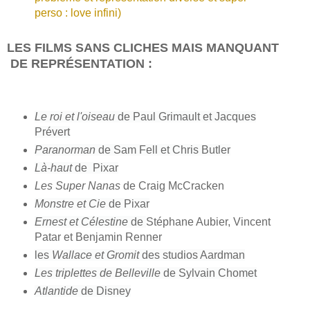
perso : love infini)
LES FILMS SANS CLICHES MAIS MANQUANT
DE REPRÉSENTATION :
Le roi et l'oiseau
de Paul Grimault et Jacques
Prévert
Paranorman
de Sam Fell et Chris Butler
Là-haut
de Pixar
Les Super Nanas
de Craig McCracken
Monstre et Cie
de Pixar
Ernest et Célestine
de
Stéphane Aubier, Vincent
Patar et Benjamin Renner
les
Wallace et Gromit
des studios Aardman
Les triplettes de Belleville
de Sylvain Chomet
Atlantide
de Disney