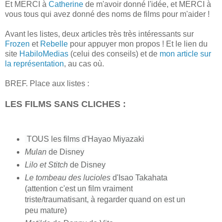
Et MERCI à
Catherine
de m'avoir donné l'idée, et MERCI à
vous tous qui avez donné des noms de films pour m'aider !
Avant les listes, deux articles très très intéressants sur
Frozen
et
Rebelle
pour appuyer mon propos ! Et le lien du
site
HabiloMedias
(celui des conseils) et de
mon article sur
la représentation
, au cas où.
BREF.
Place aux listes :
LES FILMS SANS CLICHES :
TOUS l
es films d'Hayao Miyazaki
Mulan
de Disney
Lilo et Stitch
de Disney
Le tombeau des lucioles
d'Isao Takahata
(attention c'est un film vraiment
triste/traumatisant, à regarder quand on est un
peu mature)