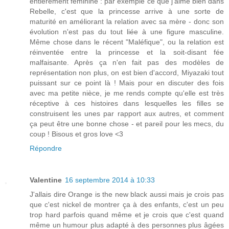
entièrement féminine : par exemple ce que j'aime bien dans
Rebelle, c'est que la princesse arrive à une sorte de
maturité en améliorant la relation avec sa mère - donc son
évolution n'est pas du tout liée à une figure masculine.
Même chose dans le récent "Maléfique", ou la relation est
réinventée entre la princesse et la soit-disant fée
malfaisante. Après ça n'en fait pas des modèles de
représentation non plus, on est bien d'accord, Miyazaki tout
puissant sur ce point là ! Mais pour en discuter des fois
avec ma petite nièce, je me rends compte qu'elle est très
réceptive à ces histoires dans lesquelles les filles se
construisent les unes par rapport aux autres, et comment
ça peut être une bonne chose - et pareil pour les mecs, du
coup ! Bisous et gros love <3
Répondre
Valentine
16 septembre 2014 à 10:33
J'allais dire Orange is the new black aussi mais je crois pas
que c'est nickel de montrer ça à des enfants, c'est un peu
trop hard parfois quand même et je crois que c'est quand
même un humour plus adapté à des personnes plus âgées