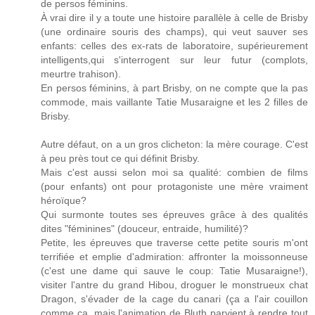
de persos féminins.
À vrai dire il y a toute une histoire parallèle à celle de Brisby
(une ordinaire souris des champs), qui veut sauver ses
enfants: celles des ex-rats de laboratoire, supérieurement
intelligents,qui s'interrogent sur leur futur (complots,
meurtre trahison).
En persos féminins, à part Brisby, on ne compte que la pas
commode, mais vaillante Tatie Musaraigne et les 2 filles de
Brisby.
Autre défaut, on a un gros clicheton: la mère courage. C'est
à peu près tout ce qui définit Brisby.
Mais c'est aussi selon moi sa qualité: combien de films
(pour enfants) ont pour protagoniste une mère vraiment
héroïque?
Qui surmonte toutes ses épreuves grâce à des qualités
dites "féminines" (douceur, entraide, humilité)?
Petite, les épreuves que traverse cette petite souris m'ont
terrifiée et emplie d'admiration: affronter la moissonneuse
(c'est une dame qui sauve le coup: Tatie Musaraigne!),
visiter l'antre du grand Hibou, droguer le monstrueux chat
Dragon, s'évader de la cage du canari (ça a l'air couillon
comme ça, mais l'animation de Bluth parvient à rendre tout