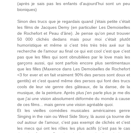
(après je sais pas les enfants d'aujourd'hui sont un peu
bioniques)
Sinon des trucs que je regardais quand j'étais petite c'était
les films de Jacques Demy (en particulier Les Demoiselles
de Rochefort et Peau d'âne). Je pense qu'on peut trouver
50 000 clichés dedans mais pour moi c'était plutôt
humoristique et même si c'est très très très axé sur la
recherche de l'amour au final ce qui est cool c'est que c'est
pas que les filles qui sont obnubilées par le love mais les
garçons aussi, qui sont parfois encore plus sentimentaux
que les filles (Maxence dans Les Demoiselles de Rochefort
<3 for ever et en fait vraiment 90% des persos sont doux et
gentils) et c'est quand même des persos qui font des trucs
cools de leur vie genre des gâteaux, de la danse, de la
musique, de la peinture. Après plus j'en parle plus je me dis
que j'ai une vision absolument déformée du monde à cause
de ces films... mais genre une vision agréable quoi.
Et les vieilles comédies musicales américaines genre
Singing in the rain ou West Side Story, là aussi ça tourne de
ouf autour de l'amour, c'est pas exempt de clichés et c'est
les mecs qui ont les rôles les plus actifs (c'est pas le cas