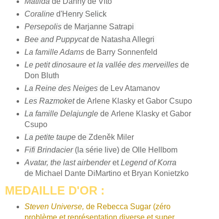
Matilda
de Danny de Vito
Coraline
d'Henry Selick
Persepolis
de Marjanne Satrapi
Bee and Puppycat
de Natasha Allegri
La famille Adams
de Barry Sonnenfeld
Le petit dinosaure et la vallée des merveilles
de
Don Bluth
La Reine des Neiges
de
Lev Atamanov
Les Razmoket
de
Arlene Klasky et Gabor Csupo
La famille Delajungle
de
Arlene Klasky et Gabor
Csupo
La petite taupe
de
Zdeněk Miler
Fifi Brindacier
(la série live) de Olle Hellbom
Avatar, the last airbender
et
Legend of Korra
de
Michael Dante DiMartino et Bryan Konietzko
MEDAILLE D'OR :
Steven Universe,
de Rebecca Sugar (zéro
problème et représentation diverse et super