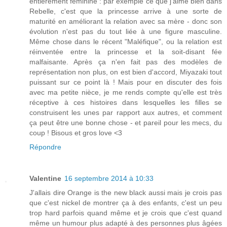
entièrement féminine : par exemple ce que j'aime bien dans
Rebelle, c'est que la princesse arrive à une sorte de
maturité en améliorant la relation avec sa mère - donc son
évolution n'est pas du tout liée à une figure masculine.
Même chose dans le récent "Maléfique", ou la relation est
réinventée entre la princesse et la soit-disant fée
malfaisante. Après ça n'en fait pas des modèles de
représentation non plus, on est bien d'accord, Miyazaki tout
puissant sur ce point là ! Mais pour en discuter des fois
avec ma petite nièce, je me rends compte qu'elle est très
réceptive à ces histoires dans lesquelles les filles se
construisent les unes par rapport aux autres, et comment
ça peut être une bonne chose - et pareil pour les mecs, du
coup ! Bisous et gros love <3
Répondre
Valentine
16 septembre 2014 à 10:33
J'allais dire Orange is the new black aussi mais je crois pas
que c'est nickel de montrer ça à des enfants, c'est un peu
trop hard parfois quand même et je crois que c'est quand
même un humour plus adapté à des personnes plus âgées