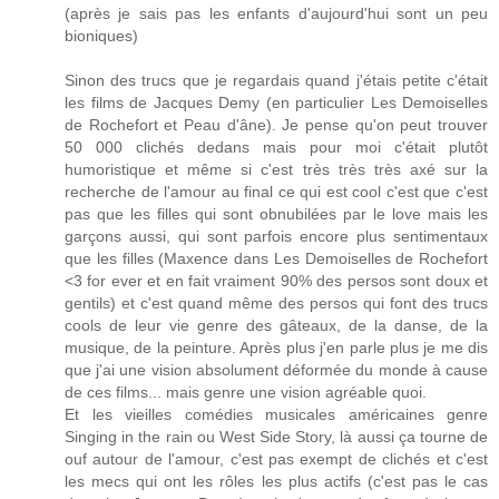
(après je sais pas les enfants d'aujourd'hui sont un peu
bioniques)
Sinon des trucs que je regardais quand j'étais petite c'était
les films de Jacques Demy (en particulier Les Demoiselles
de Rochefort et Peau d'âne). Je pense qu'on peut trouver
50 000 clichés dedans mais pour moi c'était plutôt
humoristique et même si c'est très très très axé sur la
recherche de l'amour au final ce qui est cool c'est que c'est
pas que les filles qui sont obnubilées par le love mais les
garçons aussi, qui sont parfois encore plus sentimentaux
que les filles (Maxence dans Les Demoiselles de Rochefort
<3 for ever et en fait vraiment 90% des persos sont doux et
gentils) et c'est quand même des persos qui font des trucs
cools de leur vie genre des gâteaux, de la danse, de la
musique, de la peinture. Après plus j'en parle plus je me dis
que j'ai une vision absolument déformée du monde à cause
de ces films... mais genre une vision agréable quoi.
Et les vieilles comédies musicales américaines genre
Singing in the rain ou West Side Story, là aussi ça tourne de
ouf autour de l'amour, c'est pas exempt de clichés et c'est
les mecs qui ont les rôles les plus actifs (c'est pas le cas