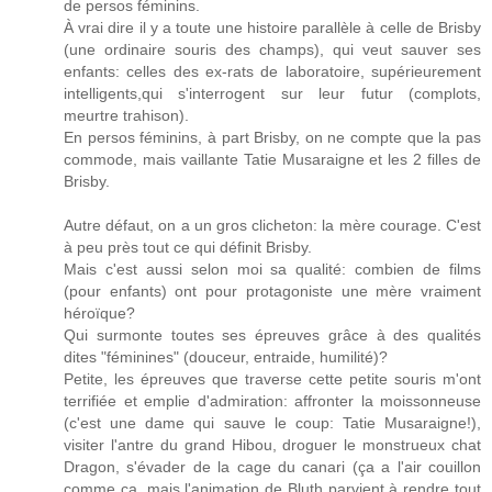
de persos féminins.
À vrai dire il y a toute une histoire parallèle à celle de Brisby
(une ordinaire souris des champs), qui veut sauver ses
enfants: celles des ex-rats de laboratoire, supérieurement
intelligents,qui s'interrogent sur leur futur (complots,
meurtre trahison).
En persos féminins, à part Brisby, on ne compte que la pas
commode, mais vaillante Tatie Musaraigne et les 2 filles de
Brisby.
Autre défaut, on a un gros clicheton: la mère courage. C'est
à peu près tout ce qui définit Brisby.
Mais c'est aussi selon moi sa qualité: combien de films
(pour enfants) ont pour protagoniste une mère vraiment
héroïque?
Qui surmonte toutes ses épreuves grâce à des qualités
dites "féminines" (douceur, entraide, humilité)?
Petite, les épreuves que traverse cette petite souris m'ont
terrifiée et emplie d'admiration: affronter la moissonneuse
(c'est une dame qui sauve le coup: Tatie Musaraigne!),
visiter l'antre du grand Hibou, droguer le monstrueux chat
Dragon, s'évader de la cage du canari (ça a l'air couillon
comme ça, mais l'animation de Bluth parvient à rendre tout