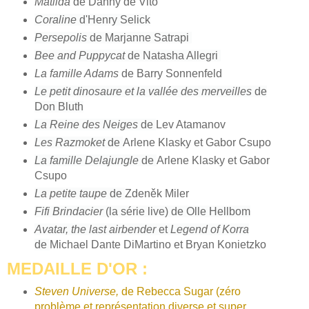
Matilda
de Danny de Vito
Coraline
d'Henry Selick
Persepolis
de Marjanne Satrapi
Bee and Puppycat
de Natasha Allegri
La famille Adams
de Barry Sonnenfeld
Le petit dinosaure et la vallée des merveilles
de
Don Bluth
La Reine des Neiges
de
Lev Atamanov
Les Razmoket
de
Arlene Klasky et Gabor Csupo
La famille Delajungle
de
Arlene Klasky et Gabor
Csupo
La petite taupe
de
Zdeněk Miler
Fifi Brindacier
(la série live) de Olle Hellbom
Avatar, the last airbender
et
Legend of Korra
de
Michael Dante DiMartino et Bryan Konietzko
MEDAILLE D'OR :
Steven Universe,
de Rebecca Sugar (zéro
problème et représentation diverse et super