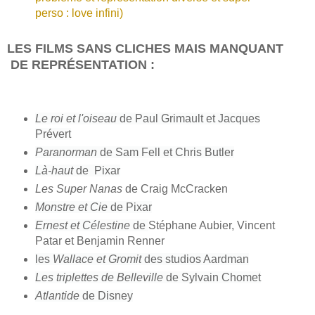
perso : love infini)
LES FILMS SANS CLICHES MAIS MANQUANT
DE REPRÉSENTATION :
Le roi et l'oiseau
de Paul Grimault et Jacques
Prévert
Paranorman
de Sam Fell et Chris Butler
Là-haut
de Pixar
Les Super Nanas
de Craig McCracken
Monstre et Cie
de Pixar
Ernest et Célestine
de
Stéphane Aubier, Vincent
Patar et Benjamin Renner
les
Wallace et Gromit
des studios Aardman
Les triplettes de Belleville
de Sylvain Chomet
Atlantide
de Disney