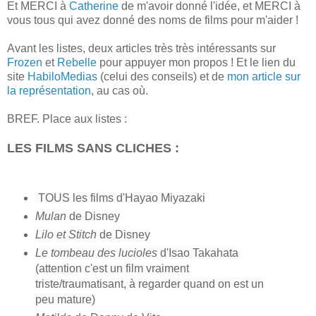
Et MERCI à
Catherine
de m'avoir donné l'idée, et MERCI à
vous tous qui avez donné des noms de films pour m'aider !
Avant les listes, deux articles très très intéressants sur
Frozen
et
Rebelle
pour appuyer mon propos ! Et le lien du
site
HabiloMedias
(celui des conseils) et de
mon article sur
la représentation
, au cas où.
BREF.
Place aux listes :
LES FILMS SANS CLICHES :
TOUS l
es films d'Hayao Miyazaki
Mulan
de Disney
Lilo et Stitch
de Disney
Le tombeau des lucioles
d'Isao Takahata
(attention c'est un film vraiment
triste/traumatisant, à regarder quand on est un
peu mature)