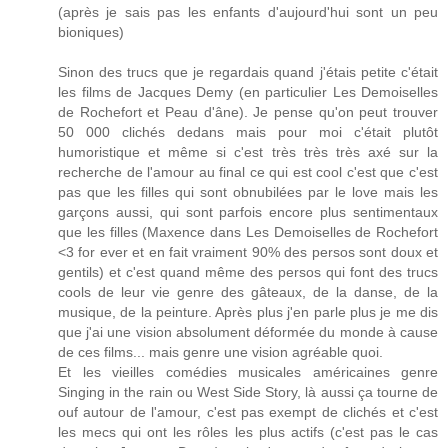
(après je sais pas les enfants d'aujourd'hui sont un peu
bioniques)
Sinon des trucs que je regardais quand j'étais petite c'était
les films de Jacques Demy (en particulier Les Demoiselles
de Rochefort et Peau d'âne). Je pense qu'on peut trouver
50 000 clichés dedans mais pour moi c'était plutôt
humoristique et même si c'est très très très axé sur la
recherche de l'amour au final ce qui est cool c'est que c'est
pas que les filles qui sont obnubilées par le love mais les
garçons aussi, qui sont parfois encore plus sentimentaux
que les filles (Maxence dans Les Demoiselles de Rochefort
<3 for ever et en fait vraiment 90% des persos sont doux et
gentils) et c'est quand même des persos qui font des trucs
cools de leur vie genre des gâteaux, de la danse, de la
musique, de la peinture. Après plus j'en parle plus je me dis
que j'ai une vision absolument déformée du monde à cause
de ces films... mais genre une vision agréable quoi.
Et les vieilles comédies musicales américaines genre
Singing in the rain ou West Side Story, là aussi ça tourne de
ouf autour de l'amour, c'est pas exempt de clichés et c'est
les mecs qui ont les rôles les plus actifs (c'est pas le cas