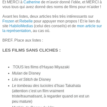
Et MERCI à
Catherine
de m'avoir donné l'idée, et MERCI à
vous tous qui avez donné des noms de films pour m'aider !
Avant les listes, deux articles très très intéressants sur
Frozen
et
Rebelle
pour appuyer mon propos ! Et le lien du
site
HabiloMedias
(celui des conseils) et de
mon article sur
la représentation
, au cas où.
BREF.
Place aux listes :
LES FILMS SANS CLICHES :
TOUS l
es films d'Hayao Miyazaki
Mulan
de Disney
Lilo et Stitch
de Disney
Le tombeau des lucioles
d'Isao Takahata
(attention c'est un film vraiment
triste/traumatisant, à regarder quand on est un
peu mature)