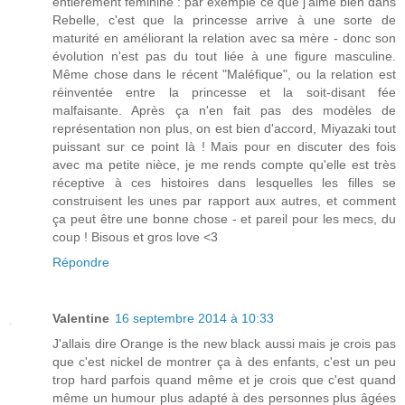
entièrement féminine : par exemple ce que j'aime bien dans
Rebelle, c'est que la princesse arrive à une sorte de
maturité en améliorant la relation avec sa mère - donc son
évolution n'est pas du tout liée à une figure masculine.
Même chose dans le récent "Maléfique", ou la relation est
réinventée entre la princesse et la soit-disant fée
malfaisante. Après ça n'en fait pas des modèles de
représentation non plus, on est bien d'accord, Miyazaki tout
puissant sur ce point là ! Mais pour en discuter des fois
avec ma petite nièce, je me rends compte qu'elle est très
réceptive à ces histoires dans lesquelles les filles se
construisent les unes par rapport aux autres, et comment
ça peut être une bonne chose - et pareil pour les mecs, du
coup ! Bisous et gros love <3
Répondre
Valentine
16 septembre 2014 à 10:33
J'allais dire Orange is the new black aussi mais je crois pas
que c'est nickel de montrer ça à des enfants, c'est un peu
trop hard parfois quand même et je crois que c'est quand
même un humour plus adapté à des personnes plus âgées