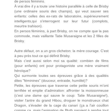
de persos féminins.
À vrai dire il y a toute une histoire parallèle à celle de Brisby
(une ordinaire souris des champs), qui veut sauver ses
enfants: celles des ex-rats de laboratoire, supérieurement
intelligents,qui s'interrogent sur leur futur (complots,
meurtre trahison).
En persos féminins, à part Brisby, on ne compte que la pas
commode, mais vaillante Tatie Musaraigne et les 2 filles de
Brisby.
Autre défaut, on a un gros clicheton: la mère courage. C'est
à peu près tout ce qui définit Brisby.
Mais c'est aussi selon moi sa qualité: combien de films
(pour enfants) ont pour protagoniste une mère vraiment
héroïque?
Qui surmonte toutes ses épreuves grâce à des qualités
dites "féminines" (douceur, entraide, humilité)?
Petite, les épreuves que traverse cette petite souris m'ont
terrifiée et emplie d'admiration: affronter la moissonneuse
(c'est une dame qui sauve le coup: Tatie Musaraigne!),
visiter l'antre du grand Hibou, droguer le monstrueux chat
Dragon, s'évader de la cage du canari (ça a l'air couillon
comme ça, mais l'animation de Bluth parvient à rendre tout