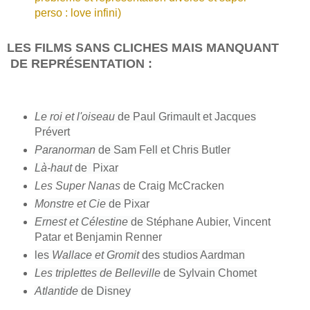
perso : love infini)
LES FILMS SANS CLICHES MAIS MANQUANT
DE REPRÉSENTATION :
Le roi et l'oiseau
de Paul Grimault et Jacques
Prévert
Paranorman
de Sam Fell et Chris Butler
Là-haut
de Pixar
Les Super Nanas
de Craig McCracken
Monstre et Cie
de Pixar
Ernest et Célestine
de
Stéphane Aubier, Vincent
Patar et Benjamin Renner
les
Wallace et Gromit
des studios Aardman
Les triplettes de Belleville
de Sylvain Chomet
Atlantide
de Disney