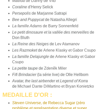
Matilda
de Danny de Vito
Coraline
d'Henry Selick
Persepolis
de Marjanne Satrapi
Bee and Puppycat
de Natasha Allegri
La famille Adams
de Barry Sonnenfeld
Le petit dinosaure et la vallée des merveilles
de
Don Bluth
La Reine des Neiges
de
Lev Atamanov
Les Razmoket
de
Arlene Klasky et Gabor Csupo
La famille Delajungle
de
Arlene Klasky et Gabor
Csupo
La petite taupe
de
Zdeněk Miler
Fifi Brindacier
(la série live) de Olle Hellbom
Avatar, the last airbender
et
Legend of Korra
de
Michael Dante DiMartino et Bryan Konietzko
MEDAILLE D'OR :
Steven Universe,
de Rebecca Sugar (zéro
problème et représentation diverse et super