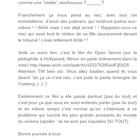
comme une "violée', wouhouuuu T______T
Franchement ça nous pend au nez, avec tout cet
immobilisme, d'avoir des justiciers qui rendront justice eux-
même ! ! Ahhh mais c'est déjà arrivé ! ! Rappelez-vous ce
mec qui avait livré le violeur de sa fille saucissonné devant
le tribunal ! Lmao tellement drôle ! !
Voilà un autre lien, c'est le film An Open Secret (sur la
pédophilie à Hollywood, Mirion en parle brièvement dans la
note) http://www.veoh.com/watch/v103376385edFjEbD5
Attention TW bien sûr. Vous allez badder, quand ils vous
disent "ah ça ce n'est rien, c'est juste la partie émergée de
l'iceberg :) :) :)'
Evidemment ce film a été passé partout (pas du tout) et
c'est pour ça que vous en avez entendu parler (pas du tout)
et en même temps c'est normal qu'on s'intéresse à ce
problème qui touche les plus grands puissants du monde
du cinéma (spoiler : ils ne sont pas inquiétés DU TOUT)
Bonne journée à tous