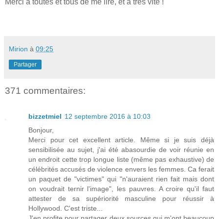
Merci à toutes et tous de me lire, et à très vite !
Mirion
à
09:25
Partager
371 commentaires:
bizzetmiel
12 septembre 2016 à 10:03
Bonjour,
Merci pour cet excellent article. Même si je suis déjà
sensibilisée au sujet, j'ai été abasourdie de voir réunie en
un endroit cette trop longue liste (même pas exhaustive) de
célébrités accusés de violence envers les femmes. Ca ferait
un paquet de "victimes" qui "n'auraient rien fait mais dont
on voudrait ternir l'image", les pauvres. A croire qu'il faut
attester de sa supériorité masculine pour réussir à
Hollywood. C'est triste...
J'en profite pour partager deux sources qui m'ont beaucoup