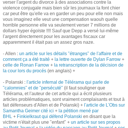
verser l'argent du divorce à des associations contre la
violence conjugale mais bien sûr les journaux la font chier
car peut être qu'elle va en garder un peu pour elle non mais
vous imaginez elle veut une compensation waouh quelle
horrible personne elle va seulement verser 7 millions de
dollars hyper égoïste !!!! Sauf que Depp a versé lui-même
l'argent directement pour les avantages fiscaux car
apparemment il était pas un assez gros naze.
- Allen :
un article sur les détails "étranges" de l'affaire et de
comment ça a été traité
+
la lettre ouverte de Dylan Farrow
+
c
elle de Ronan Farrow
+
la retranscription de la décision de
la cour lors du procés
(en anglais) +
- Polanski :
l'article infernal de Télérama qui parle de
"calomnies" et de "persécuté"
(il faut souligner que
Télérama, et l'auteur de cet article qui a écrit plusieurs
articles problématiques, sont vraiment complaisants et tout à
fait défenseurs d'Allen et de Polanski) +
l'article de L'Obs sur
Samantha Geimer cité ici
+
la pétition mené par
BHL
+
Finkielkraut qui défend Polanski
en disant que la
victime n'était plus une "enfant" +
un article sur ses propos
au Petit Journal
+
la vidéo du passage au Petit Journal
+
ses