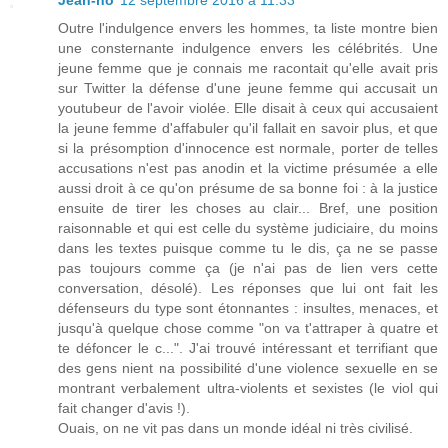
Jean-no
12 septembre 2016 à 11:33
Outre l'indulgence envers les hommes, ta liste montre bien
une consternante indulgence envers les célébrités. Une
jeune femme que je connais me racontait qu'elle avait pris
sur Twitter la défense d'une jeune femme qui accusait un
youtubeur de l'avoir violée. Elle disait à ceux qui accusaient
la jeune femme d'affabuler qu'il fallait en savoir plus, et que
si la présomption d'innocence est normale, porter de telles
accusations n'est pas anodin et la victime présumée a elle
aussi droit à ce qu'on présume de sa bonne foi : à la justice
ensuite de tirer les choses au clair... Bref, une position
raisonnable et qui est celle du système judiciaire, du moins
dans les textes puisque comme tu le dis, ça ne se passe
pas toujours comme ça (je n'ai pas de lien vers cette
conversation, désolé). Les réponses que lui ont fait les
défenseurs du type sont étonnantes : insultes, menaces, et
jusqu'à quelque chose comme "on va t'attraper à quatre et
te défoncer le c...". J'ai trouvé intéressant et terrifiant que
des gens nient na possibilité d'une violence sexuelle en se
montrant verbalement ultra-violents et sexistes (le viol qui
fait changer d'avis !).
Ouais, on ne vit pas dans un monde idéal ni très civilisé.