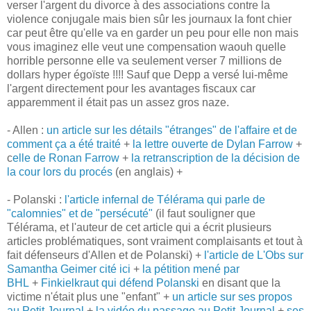
verser l'argent du divorce à des associations contre la
violence conjugale mais bien sûr les journaux la font chier
car peut être qu'elle va en garder un peu pour elle non mais
vous imaginez elle veut une compensation waouh quelle
horrible personne elle va seulement verser 7 millions de
dollars hyper égoïste !!!! Sauf que Depp a versé lui-même
l'argent directement pour les avantages fiscaux car
apparemment il était pas un assez gros naze.
- Allen :
un article sur les détails "étranges" de l'affaire et de
comment ça a été traité
+
la lettre ouverte de Dylan Farrow
+
c
elle de Ronan Farrow
+
la retranscription de la décision de
la cour lors du procés
(en anglais) +
- Polanski :
l'article infernal de Télérama qui parle de
"calomnies" et de "persécuté"
(il faut souligner que
Télérama, et l'auteur de cet article qui a écrit plusieurs
articles problématiques, sont vraiment complaisants et tout à
fait défenseurs d'Allen et de Polanski) +
l'article de L'Obs sur
Samantha Geimer cité ici
+
la pétition mené par
BHL
+
Finkielkraut qui défend Polanski
en disant que la
victime n'était plus une "enfant" +
un article sur ses propos
au Petit Journal
+
la vidéo du passage au Petit Journal
+
ses