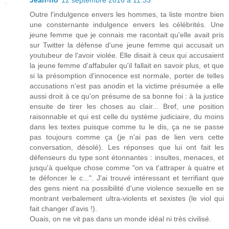
Jean-no
12 septembre 2016 à 11:33
Outre l'indulgence envers les hommes, ta liste montre bien
une consternante indulgence envers les célébrités. Une
jeune femme que je connais me racontait qu'elle avait pris
sur Twitter la défense d'une jeune femme qui accusait un
youtubeur de l'avoir violée. Elle disait à ceux qui accusaient
la jeune femme d'affabuler qu'il fallait en savoir plus, et que
si la présomption d'innocence est normale, porter de telles
accusations n'est pas anodin et la victime présumée a elle
aussi droit à ce qu'on présume de sa bonne foi : à la justice
ensuite de tirer les choses au clair... Bref, une position
raisonnable et qui est celle du système judiciaire, du moins
dans les textes puisque comme tu le dis, ça ne se passe
pas toujours comme ça (je n'ai pas de lien vers cette
conversation, désolé). Les réponses que lui ont fait les
défenseurs du type sont étonnantes : insultes, menaces, et
jusqu'à quelque chose comme "on va t'attraper à quatre et
te défoncer le c...". J'ai trouvé intéressant et terrifiant que
des gens nient na possibilité d'une violence sexuelle en se
montrant verbalement ultra-violents et sexistes (le viol qui
fait changer d'avis !).
Ouais, on ne vit pas dans un monde idéal ni très civilisé.