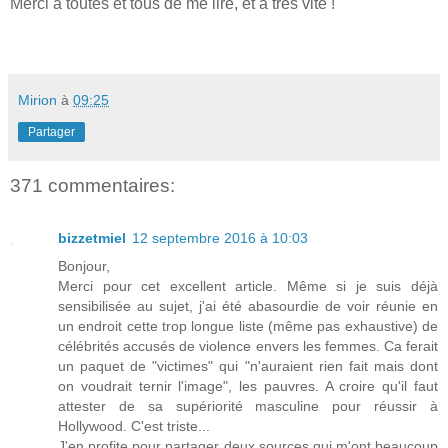
Merci à toutes et tous de me lire, et à très vite !
Mirion
à
09:25
Partager
371 commentaires:
bizzetmiel
12 septembre 2016 à 10:03
Bonjour,
Merci pour cet excellent article. Même si je suis déjà
sensibilisée au sujet, j'ai été abasourdie de voir réunie en
un endroit cette trop longue liste (même pas exhaustive) de
célébrités accusés de violence envers les femmes. Ca ferait
un paquet de "victimes" qui "n'auraient rien fait mais dont
on voudrait ternir l'image", les pauvres. A croire qu'il faut
attester de sa supériorité masculine pour réussir à
Hollywood. C'est triste...
J'en profite pour partager deux sources qui m'ont beaucoup