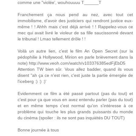
comme une "violée', wouhouuuu T______T
Franchement ça nous pend au nez, avec tout cet
immobilisme, d'avoir des justiciers qui rendront justice eux-
même ! ! Ahhh mais c'est déjà arrivé ! ! Rappelez-vous ce
mec qui avait livré le violeur de sa fille saucissonné devant
le tribunal ! Lmao tellement drôle ! !
Voilà un autre lien, c'est le film An Open Secret (sur la
pédophilie à Hollywood, Mirion en parle brièvement dans la
note) http://www.veoh.com/watch/v103376385edFjEbD5
Attention TW bien sûr. Vous allez badder, quand ils vous
disent "ah ça ce n'est rien, c'est juste la partie émergée de
l'iceberg :) :) :)'
Evidemment ce film a été passé partout (pas du tout) et
c'est pour ça que vous en avez entendu parler (pas du tout)
et en même temps c'est normal qu'on s'intéresse à ce
problème qui touche les plus grands puissants du monde
du cinéma (spoiler : ils ne sont pas inquiétés DU TOUT)
Bonne journée à tous