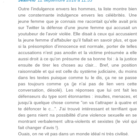
Jean-no
12 septembre 2016 à 11:33
Outre l'indulgence envers les hommes, ta liste montre bien
une consternante indulgence envers les célébrités. Une
jeune femme que je connais me racontait qu'elle avait pris
sur Twitter la défense d'une jeune femme qui accusait un
youtubeur de l'avoir violée. Elle disait à ceux qui accusaient
la jeune femme d'affabuler qu'il fallait en savoir plus, et que
si la présomption d'innocence est normale, porter de telles
accusations n'est pas anodin et la victime présumée a elle
aussi droit à ce qu'on présume de sa bonne foi : à la justice
ensuite de tirer les choses au clair... Bref, une position
raisonnable et qui est celle du système judiciaire, du moins
dans les textes puisque comme tu le dis, ça ne se passe
pas toujours comme ça (je n'ai pas de lien vers cette
conversation, désolé). Les réponses que lui ont fait les
défenseurs du type sont étonnantes : insultes, menaces, et
jusqu'à quelque chose comme "on va t'attraper à quatre et
te défoncer le c...". J'ai trouvé intéressant et terrifiant que
des gens nient na possibilité d'une violence sexuelle en se
montrant verbalement ultra-violents et sexistes (le viol qui
fait changer d'avis !).
Ouais, on ne vit pas dans un monde idéal ni très civilisé.