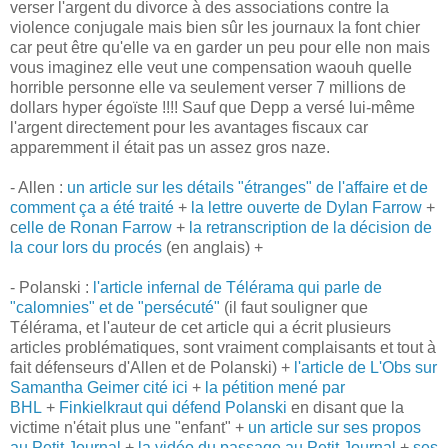
verser l'argent du divorce à des associations contre la
violence conjugale mais bien sûr les journaux la font chier
car peut être qu'elle va en garder un peu pour elle non mais
vous imaginez elle veut une compensation waouh quelle
horrible personne elle va seulement verser 7 millions de
dollars hyper égoïste !!!! Sauf que Depp a versé lui-même
l'argent directement pour les avantages fiscaux car
apparemment il était pas un assez gros naze.
- Allen :
un article sur les détails "étranges" de l'affaire et de
comment ça a été traité
+
la lettre ouverte de Dylan Farrow
+
c
elle de Ronan Farrow
+
la retranscription de la décision de
la cour lors du procés
(en anglais) +
- Polanski :
l'article infernal de Télérama qui parle de
"calomnies" et de "persécuté"
(il faut souligner que
Télérama, et l'auteur de cet article qui a écrit plusieurs
articles problématiques, sont vraiment complaisants et tout à
fait défenseurs d'Allen et de Polanski) +
l'article de L'Obs sur
Samantha Geimer cité ici
+
la pétition mené par
BHL
+
Finkielkraut qui défend Polanski
en disant que la
victime n'était plus une "enfant" +
un article sur ses propos
au Petit Journal
+
la vidéo du passage au Petit Journal
+
ses