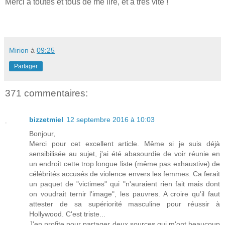
Merci à toutes et tous de me lire, et à très vite !
Mirion
à
09:25
Partager
371 commentaires:
bizzetmiel
12 septembre 2016 à 10:03
Bonjour,
Merci pour cet excellent article. Même si je suis déjà
sensibilisée au sujet, j'ai été abasourdie de voir réunie en
un endroit cette trop longue liste (même pas exhaustive) de
célébrités accusés de violence envers les femmes. Ca ferait
un paquet de "victimes" qui "n'auraient rien fait mais dont
on voudrait ternir l'image", les pauvres. A croire qu'il faut
attester de sa supériorité masculine pour réussir à
Hollywood. C'est triste...
J'en profite pour partager deux sources qui m'ont beaucoup