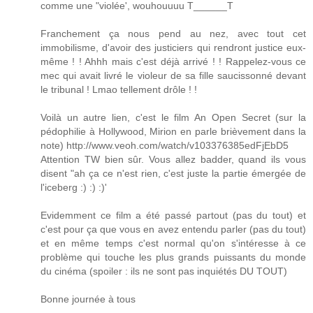
comme une "violée', wouhouuuu T______T
Franchement ça nous pend au nez, avec tout cet
immobilisme, d'avoir des justiciers qui rendront justice eux-
même ! ! Ahhh mais c'est déjà arrivé ! ! Rappelez-vous ce
mec qui avait livré le violeur de sa fille saucissonné devant
le tribunal ! Lmao tellement drôle ! !
Voilà un autre lien, c'est le film An Open Secret (sur la
pédophilie à Hollywood, Mirion en parle brièvement dans la
note) http://www.veoh.com/watch/v103376385edFjEbD5
Attention TW bien sûr. Vous allez badder, quand ils vous
disent "ah ça ce n'est rien, c'est juste la partie émergée de
l'iceberg :) :) :)'
Evidemment ce film a été passé partout (pas du tout) et
c'est pour ça que vous en avez entendu parler (pas du tout)
et en même temps c'est normal qu'on s'intéresse à ce
problème qui touche les plus grands puissants du monde
du cinéma (spoiler : ils ne sont pas inquiétés DU TOUT)
Bonne journée à tous