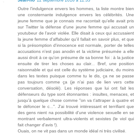
Jean-no
12 septembre 2016 à 11:33
Outre l'indulgence envers les hommes, ta liste montre bien
une consternante indulgence envers les célébrités. Une
jeune femme que je connais me racontait qu'elle avait pris
sur Twitter la défense d'une jeune femme qui accusait un
youtubeur de l'avoir violée. Elle disait à ceux qui accusaient
la jeune femme d'affabuler qu'il fallait en savoir plus, et que
si la présomption d'innocence est normale, porter de telles
accusations n'est pas anodin et la victime présumée a elle
aussi droit à ce qu'on présume de sa bonne foi : à la justice
ensuite de tirer les choses au clair... Bref, une position
raisonnable et qui est celle du système judiciaire, du moins
dans les textes puisque comme tu le dis, ça ne se passe
pas toujours comme ça (je n'ai pas de lien vers cette
conversation, désolé). Les réponses que lui ont fait les
défenseurs du type sont étonnantes : insultes, menaces, et
jusqu'à quelque chose comme "on va t'attraper à quatre et
te défoncer le c...". J'ai trouvé intéressant et terrifiant que
des gens nient na possibilité d'une violence sexuelle en se
montrant verbalement ultra-violents et sexistes (le viol qui
fait changer d'avis !).
Ouais, on ne vit pas dans un monde idéal ni très civilisé.