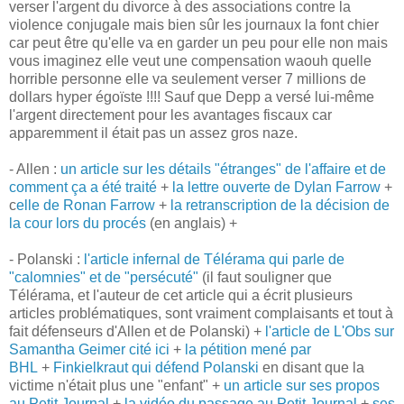
verser l'argent du divorce à des associations contre la
violence conjugale mais bien sûr les journaux la font chier
car peut être qu'elle va en garder un peu pour elle non mais
vous imaginez elle veut une compensation waouh quelle
horrible personne elle va seulement verser 7 millions de
dollars hyper égoïste !!!! Sauf que Depp a versé lui-même
l'argent directement pour les avantages fiscaux car
apparemment il était pas un assez gros naze.
- Allen :
un article sur les détails "étranges" de l'affaire et de
comment ça a été traité
+
la lettre ouverte de Dylan Farrow
+
c
elle de Ronan Farrow
+
la retranscription de la décision de
la cour lors du procés
(en anglais) +
- Polanski :
l'article infernal de Télérama qui parle de
"calomnies" et de "persécuté"
(il faut souligner que
Télérama, et l'auteur de cet article qui a écrit plusieurs
articles problématiques, sont vraiment complaisants et tout à
fait défenseurs d'Allen et de Polanski) +
l'article de L'Obs sur
Samantha Geimer cité ici
+
la pétition mené par
BHL
+
Finkielkraut qui défend Polanski
en disant que la
victime n'était plus une "enfant" +
un article sur ses propos
au Petit Journal
+
la vidéo du passage au Petit Journal
+
ses