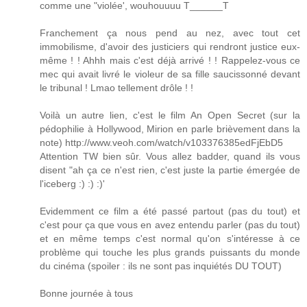
comme une "violée', wouhouuuu T______T
Franchement ça nous pend au nez, avec tout cet
immobilisme, d'avoir des justiciers qui rendront justice eux-
même ! ! Ahhh mais c'est déjà arrivé ! ! Rappelez-vous ce
mec qui avait livré le violeur de sa fille saucissonné devant
le tribunal ! Lmao tellement drôle ! !
Voilà un autre lien, c'est le film An Open Secret (sur la
pédophilie à Hollywood, Mirion en parle brièvement dans la
note) http://www.veoh.com/watch/v103376385edFjEbD5
Attention TW bien sûr. Vous allez badder, quand ils vous
disent "ah ça ce n'est rien, c'est juste la partie émergée de
l'iceberg :) :) :)'
Evidemment ce film a été passé partout (pas du tout) et
c'est pour ça que vous en avez entendu parler (pas du tout)
et en même temps c'est normal qu'on s'intéresse à ce
problème qui touche les plus grands puissants du monde
du cinéma (spoiler : ils ne sont pas inquiétés DU TOUT)
Bonne journée à tous