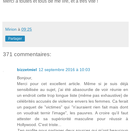
Merci à toutes et tous de me lire, et à très vite !
Mirion
à
09:25
Partager
371 commentaires:
bizzetmiel
12 septembre 2016 à 10:03
Bonjour,
Merci pour cet excellent article. Même si je suis déjà
sensibilisée au sujet, j'ai été abasourdie de voir réunie en
un endroit cette trop longue liste (même pas exhaustive) de
célébrités accusés de violence envers les femmes. Ca ferait
un paquet de "victimes" qui "n'auraient rien fait mais dont
on voudrait ternir l'image", les pauvres. A croire qu'il faut
attester de sa supériorité masculine pour réussir à
Hollywood. C'est triste...
J'en profite pour partager deux sources qui m'ont beaucoup