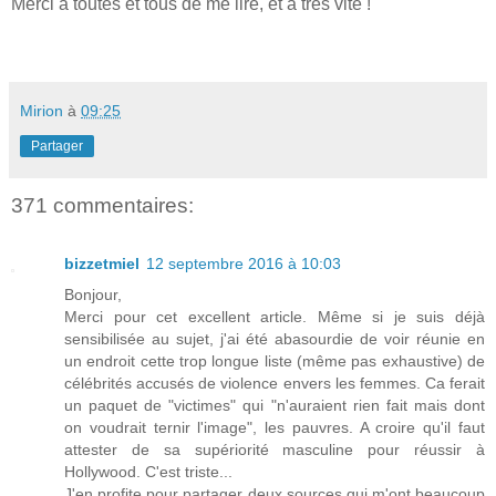
Merci à toutes et tous de me lire, et à très vite !
Mirion
à
09:25
Partager
371 commentaires:
bizzetmiel
12 septembre 2016 à 10:03
Bonjour,
Merci pour cet excellent article. Même si je suis déjà
sensibilisée au sujet, j'ai été abasourdie de voir réunie en
un endroit cette trop longue liste (même pas exhaustive) de
célébrités accusés de violence envers les femmes. Ca ferait
un paquet de "victimes" qui "n'auraient rien fait mais dont
on voudrait ternir l'image", les pauvres. A croire qu'il faut
attester de sa supériorité masculine pour réussir à
Hollywood. C'est triste...
J'en profite pour partager deux sources qui m'ont beaucoup