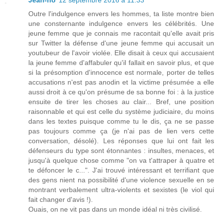
Jean-no
12 septembre 2016 à 11:33
Outre l'indulgence envers les hommes, ta liste montre bien
une consternante indulgence envers les célébrités. Une
jeune femme que je connais me racontait qu'elle avait pris
sur Twitter la défense d'une jeune femme qui accusait un
youtubeur de l'avoir violée. Elle disait à ceux qui accusaient
la jeune femme d'affabuler qu'il fallait en savoir plus, et que
si la présomption d'innocence est normale, porter de telles
accusations n'est pas anodin et la victime présumée a elle
aussi droit à ce qu'on présume de sa bonne foi : à la justice
ensuite de tirer les choses au clair... Bref, une position
raisonnable et qui est celle du système judiciaire, du moins
dans les textes puisque comme tu le dis, ça ne se passe
pas toujours comme ça (je n'ai pas de lien vers cette
conversation, désolé). Les réponses que lui ont fait les
défenseurs du type sont étonnantes : insultes, menaces, et
jusqu'à quelque chose comme "on va t'attraper à quatre et
te défoncer le c...". J'ai trouvé intéressant et terrifiant que
des gens nient na possibilité d'une violence sexuelle en se
montrant verbalement ultra-violents et sexistes (le viol qui
fait changer d'avis !).
Ouais, on ne vit pas dans un monde idéal ni très civilisé.