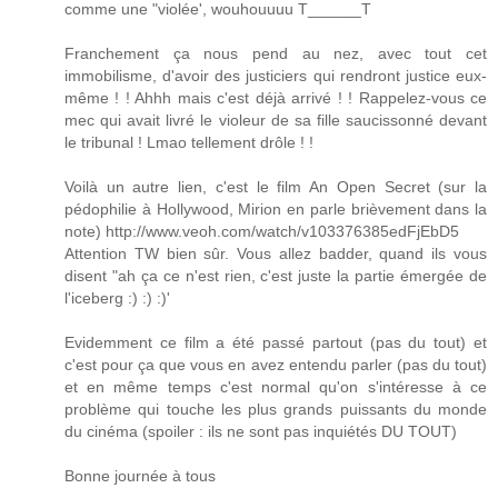
comme une "violée', wouhouuuu T______T
Franchement ça nous pend au nez, avec tout cet
immobilisme, d'avoir des justiciers qui rendront justice eux-
même ! ! Ahhh mais c'est déjà arrivé ! ! Rappelez-vous ce
mec qui avait livré le violeur de sa fille saucissonné devant
le tribunal ! Lmao tellement drôle ! !
Voilà un autre lien, c'est le film An Open Secret (sur la
pédophilie à Hollywood, Mirion en parle brièvement dans la
note) http://www.veoh.com/watch/v103376385edFjEbD5
Attention TW bien sûr. Vous allez badder, quand ils vous
disent "ah ça ce n'est rien, c'est juste la partie émergée de
l'iceberg :) :) :)'
Evidemment ce film a été passé partout (pas du tout) et
c'est pour ça que vous en avez entendu parler (pas du tout)
et en même temps c'est normal qu'on s'intéresse à ce
problème qui touche les plus grands puissants du monde
du cinéma (spoiler : ils ne sont pas inquiétés DU TOUT)
Bonne journée à tous