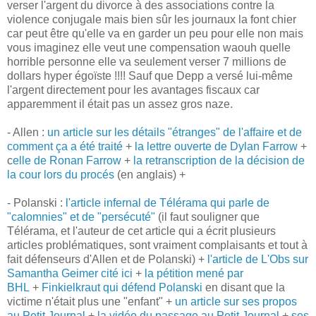
verser l'argent du divorce à des associations contre la
violence conjugale mais bien sûr les journaux la font chier
car peut être qu'elle va en garder un peu pour elle non mais
vous imaginez elle veut une compensation waouh quelle
horrible personne elle va seulement verser 7 millions de
dollars hyper égoïste !!!! Sauf que Depp a versé lui-même
l'argent directement pour les avantages fiscaux car
apparemment il était pas un assez gros naze.
- Allen :
un article sur les détails "étranges" de l'affaire et de
comment ça a été traité
+
la lettre ouverte de Dylan Farrow
+
c
elle de Ronan Farrow
+
la retranscription de la décision de
la cour lors du procés
(en anglais) +
- Polanski :
l'article infernal de Télérama qui parle de
"calomnies" et de "persécuté"
(il faut souligner que
Télérama, et l'auteur de cet article qui a écrit plusieurs
articles problématiques, sont vraiment complaisants et tout à
fait défenseurs d'Allen et de Polanski) +
l'article de L'Obs sur
Samantha Geimer cité ici
+
la pétition mené par
BHL
+
Finkielkraut qui défend Polanski
en disant que la
victime n'était plus une "enfant" +
un article sur ses propos
au Petit Journal
+
la vidéo du passage au Petit Journal
+
ses