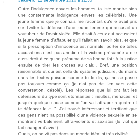
Jean-no
12 septembre 2016 à 11:33
Outre l'indulgence envers les hommes, ta liste montre bien
une consternante indulgence envers les célébrités. Une
jeune femme que je connais me racontait qu'elle avait pris
sur Twitter la défense d'une jeune femme qui accusait un
youtubeur de l'avoir violée. Elle disait à ceux qui accusaient
la jeune femme d'affabuler qu'il fallait en savoir plus, et que
si la présomption d'innocence est normale, porter de telles
accusations n'est pas anodin et la victime présumée a elle
aussi droit à ce qu'on présume de sa bonne foi : à la justice
ensuite de tirer les choses au clair... Bref, une position
raisonnable et qui est celle du système judiciaire, du moins
dans les textes puisque comme tu le dis, ça ne se passe
pas toujours comme ça (je n'ai pas de lien vers cette
conversation, désolé). Les réponses que lui ont fait les
défenseurs du type sont étonnantes : insultes, menaces, et
jusqu'à quelque chose comme "on va t'attraper à quatre et
te défoncer le c...". J'ai trouvé intéressant et terrifiant que
des gens nient na possibilité d'une violence sexuelle en se
montrant verbalement ultra-violents et sexistes (le viol qui
fait changer d'avis !).
Ouais, on ne vit pas dans un monde idéal ni très civilisé.