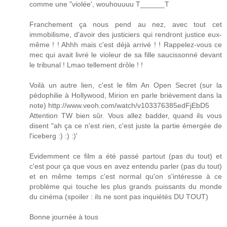
comme une "violée', wouhouuuu T______T
Franchement ça nous pend au nez, avec tout cet
immobilisme, d'avoir des justiciers qui rendront justice eux-
même ! ! Ahhh mais c'est déjà arrivé ! ! Rappelez-vous ce
mec qui avait livré le violeur de sa fille saucissonné devant
le tribunal ! Lmao tellement drôle ! !
Voilà un autre lien, c'est le film An Open Secret (sur la
pédophilie à Hollywood, Mirion en parle brièvement dans la
note) http://www.veoh.com/watch/v103376385edFjEbD5
Attention TW bien sûr. Vous allez badder, quand ils vous
disent "ah ça ce n'est rien, c'est juste la partie émergée de
l'iceberg :) :) :)'
Evidemment ce film a été passé partout (pas du tout) et
c'est pour ça que vous en avez entendu parler (pas du tout)
et en même temps c'est normal qu'on s'intéresse à ce
problème qui touche les plus grands puissants du monde
du cinéma (spoiler : ils ne sont pas inquiétés DU TOUT)
Bonne journée à tous