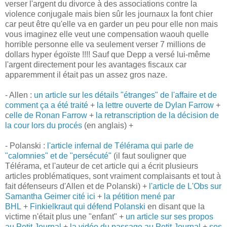
verser l'argent du divorce à des associations contre la
violence conjugale mais bien sûr les journaux la font chier
car peut être qu'elle va en garder un peu pour elle non mais
vous imaginez elle veut une compensation waouh quelle
horrible personne elle va seulement verser 7 millions de
dollars hyper égoïste !!!! Sauf que Depp a versé lui-même
l'argent directement pour les avantages fiscaux car
apparemment il était pas un assez gros naze.
- Allen :
un article sur les détails "étranges" de l'affaire et de
comment ça a été traité
+
la lettre ouverte de Dylan Farrow
+
c
elle de Ronan Farrow
+
la retranscription de la décision de
la cour lors du procés
(en anglais) +
- Polanski :
l'article infernal de Télérama qui parle de
"calomnies" et de "persécuté"
(il faut souligner que
Télérama, et l'auteur de cet article qui a écrit plusieurs
articles problématiques, sont vraiment complaisants et tout à
fait défenseurs d'Allen et de Polanski) +
l'article de L'Obs sur
Samantha Geimer cité ici
+
la pétition mené par
BHL
+
Finkielkraut qui défend Polanski
en disant que la
victime n'était plus une "enfant" +
un article sur ses propos
au Petit Journal
+
la vidéo du passage au Petit Journal
+
ses