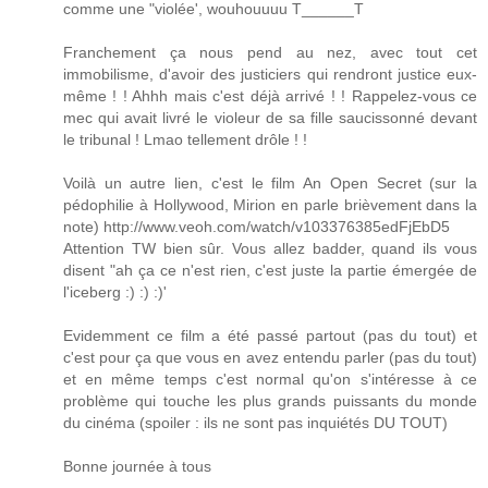
comme une "violée', wouhouuuu T______T
Franchement ça nous pend au nez, avec tout cet
immobilisme, d'avoir des justiciers qui rendront justice eux-
même ! ! Ahhh mais c'est déjà arrivé ! ! Rappelez-vous ce
mec qui avait livré le violeur de sa fille saucissonné devant
le tribunal ! Lmao tellement drôle ! !
Voilà un autre lien, c'est le film An Open Secret (sur la
pédophilie à Hollywood, Mirion en parle brièvement dans la
note) http://www.veoh.com/watch/v103376385edFjEbD5
Attention TW bien sûr. Vous allez badder, quand ils vous
disent "ah ça ce n'est rien, c'est juste la partie émergée de
l'iceberg :) :) :)'
Evidemment ce film a été passé partout (pas du tout) et
c'est pour ça que vous en avez entendu parler (pas du tout)
et en même temps c'est normal qu'on s'intéresse à ce
problème qui touche les plus grands puissants du monde
du cinéma (spoiler : ils ne sont pas inquiétés DU TOUT)
Bonne journée à tous