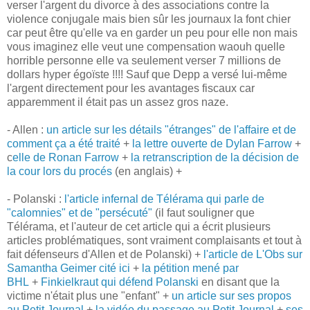
verser l'argent du divorce à des associations contre la
violence conjugale mais bien sûr les journaux la font chier
car peut être qu'elle va en garder un peu pour elle non mais
vous imaginez elle veut une compensation waouh quelle
horrible personne elle va seulement verser 7 millions de
dollars hyper égoïste !!!! Sauf que Depp a versé lui-même
l'argent directement pour les avantages fiscaux car
apparemment il était pas un assez gros naze.
- Allen :
un article sur les détails "étranges" de l'affaire et de
comment ça a été traité
+
la lettre ouverte de Dylan Farrow
+
c
elle de Ronan Farrow
+
la retranscription de la décision de
la cour lors du procés
(en anglais) +
- Polanski :
l'article infernal de Télérama qui parle de
"calomnies" et de "persécuté"
(il faut souligner que
Télérama, et l'auteur de cet article qui a écrit plusieurs
articles problématiques, sont vraiment complaisants et tout à
fait défenseurs d'Allen et de Polanski) +
l'article de L'Obs sur
Samantha Geimer cité ici
+
la pétition mené par
BHL
+
Finkielkraut qui défend Polanski
en disant que la
victime n'était plus une "enfant" +
un article sur ses propos
au Petit Journal
+
la vidéo du passage au Petit Journal
+
ses