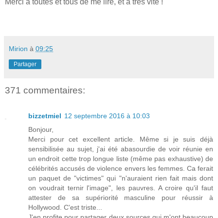
Merci à toutes et tous de me lire, et à très vite !
Mirion
à
09:25
Partager
371 commentaires:
bizzetmiel
12 septembre 2016 à 10:03
Bonjour,
Merci pour cet excellent article. Même si je suis déjà
sensibilisée au sujet, j'ai été abasourdie de voir réunie en
un endroit cette trop longue liste (même pas exhaustive) de
célébrités accusés de violence envers les femmes. Ca ferait
un paquet de "victimes" qui "n'auraient rien fait mais dont
on voudrait ternir l'image", les pauvres. A croire qu'il faut
attester de sa supériorité masculine pour réussir à
Hollywood. C'est triste...
J'en profite pour partager deux sources qui m'ont beaucoup