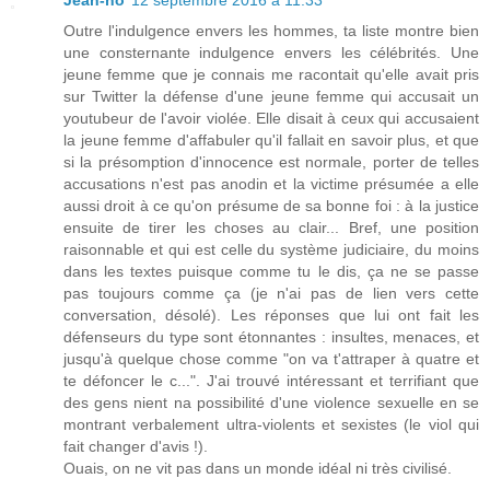
Jean-no
12 septembre 2016 à 11:33
Outre l'indulgence envers les hommes, ta liste montre bien
une consternante indulgence envers les célébrités. Une
jeune femme que je connais me racontait qu'elle avait pris
sur Twitter la défense d'une jeune femme qui accusait un
youtubeur de l'avoir violée. Elle disait à ceux qui accusaient
la jeune femme d'affabuler qu'il fallait en savoir plus, et que
si la présomption d'innocence est normale, porter de telles
accusations n'est pas anodin et la victime présumée a elle
aussi droit à ce qu'on présume de sa bonne foi : à la justice
ensuite de tirer les choses au clair... Bref, une position
raisonnable et qui est celle du système judiciaire, du moins
dans les textes puisque comme tu le dis, ça ne se passe
pas toujours comme ça (je n'ai pas de lien vers cette
conversation, désolé). Les réponses que lui ont fait les
défenseurs du type sont étonnantes : insultes, menaces, et
jusqu'à quelque chose comme "on va t'attraper à quatre et
te défoncer le c...". J'ai trouvé intéressant et terrifiant que
des gens nient na possibilité d'une violence sexuelle en se
montrant verbalement ultra-violents et sexistes (le viol qui
fait changer d'avis !).
Ouais, on ne vit pas dans un monde idéal ni très civilisé.