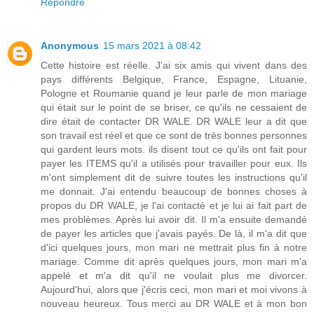
Répondre
Anonymous
15 mars 2021 à 08:42
Cette histoire est réelle. J'ai six amis qui vivent dans des
pays différents Belgique, France, Espagne, Lituanie,
Pologne et Roumanie quand je leur parle de mon mariage
qui était sur le point de se briser, ce qu'ils ne cessaient de
dire était de contacter DR WALE. DR WALE leur a dit que
son travail est réel et que ce sont de très bonnes personnes
qui gardent leurs mots. ils disent tout ce qu'ils ont fait pour
payer les ITEMS qu'il a utilisés pour travailler pour eux. Ils
m'ont simplement dit de suivre toutes les instructions qu'il
me donnait. J'ai entendu beaucoup de bonnes choses à
propos du DR WALE, je l'ai contacté et je lui ai fait part de
mes problèmes. Après lui avoir dit. Il m'a ensuite demandé
de payer les articles que j'avais payés. De là, il m'a dit que
d'ici quelques jours, mon mari ne mettrait plus fin à notre
mariage. Comme dit après quelques jours, mon mari m'a
appelé et m'a dit qu'il ne voulait plus me divorcer.
Aujourd'hui, alors que j'écris ceci, mon mari et moi vivons à
nouveau heureux. Tous merci au DR WALE et à mon bon