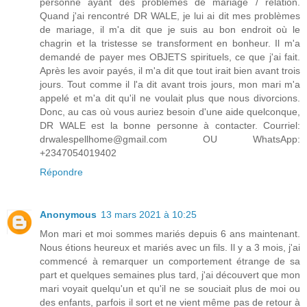
personne ayant des problèmes de mariage / relation.
Quand j'ai rencontré DR WALE, je lui ai dit mes problèmes
de mariage, il m'a dit que je suis au bon endroit où le
chagrin et la tristesse se transforment en bonheur. Il m'a
demandé de payer mes OBJETS spirituels, ce que j'ai fait.
Après les avoir payés, il m'a dit que tout irait bien avant trois
jours. Tout comme il l'a dit avant trois jours, mon mari m'a
appelé et m'a dit qu'il ne voulait plus que nous divorcions.
Donc, au cas où vous auriez besoin d'une aide quelconque,
DR WALE est la bonne personne à contacter. Courriel:
drwalespellhome@gmail.com OU WhatsApp:
+2347054019402
Répondre
Anonymous
13 mars 2021 à 10:25
Mon mari et moi sommes mariés depuis 6 ans maintenant.
Nous étions heureux et mariés avec un fils. Il y a 3 mois, j'ai
commencé à remarquer un comportement étrange de sa
part et quelques semaines plus tard, j'ai découvert que mon
mari voyait quelqu'un et qu'il ne se souciait plus de moi ou
des enfants, parfois il sort et ne vient même pas de retour à