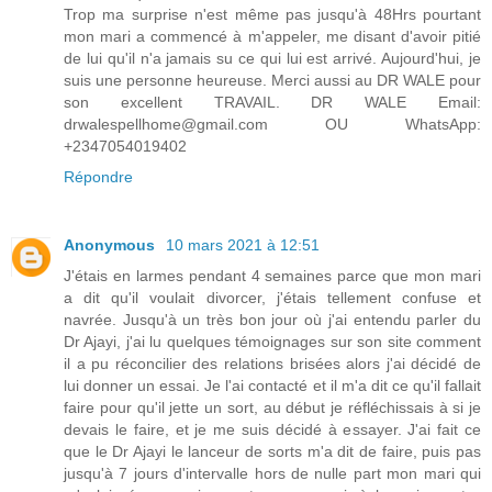
Trop ma surprise n'est même pas jusqu'à 48Hrs pourtant
mon mari a commencé à m'appeler, me disant d'avoir pitié
de lui qu'il n'a jamais su ce qui lui est arrivé. Aujourd'hui, je
suis une personne heureuse. Merci aussi au DR WALE pour
son excellent TRAVAIL. DR WALE Email:
drwalespellhome@gmail.com OU WhatsApp:
+2347054019402
Répondre
Anonymous
10 mars 2021 à 12:51
J'étais en larmes pendant 4 semaines parce que mon mari
a dit qu'il voulait divorcer, j'étais tellement confuse et
navrée. Jusqu'à un très bon jour où j'ai entendu parler du
Dr Ajayi, j'ai lu quelques témoignages sur son site comment
il a pu réconcilier des relations brisées alors j'ai décidé de
lui donner un essai. Je l'ai contacté et il m'a dit ce qu'il fallait
faire pour qu'il jette un sort, au début je réfléchissais à si je
devais le faire, et je me suis décidé à essayer. J'ai fait ce
que le Dr Ajayi le lanceur de sorts m'a dit de faire, puis pas
jusqu'à 7 jours d'intervalle hors de nulle part mon mari qui