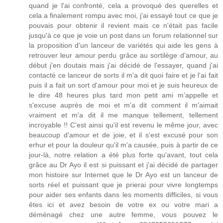
quand je l'ai confronté, cela a provoqué des querelles et
cela a finalement rompu avec moi, j'ai essayé tout ce que je
pouvais pour obtenir il revient mais ce n'était pas facile
jusqu'à ce que je voie un post dans un forum relationnel sur
la proposition d'un lanceur de variétés qui aide les gens à
retrouver leur amour perdu grâce au sortilège d'amour, au
début j'en doutais mais j'ai décidé de l'essayer, quand j'ai
contacté ce lanceur de sorts il m'a dit quoi faire et je l'ai fait
puis il a fait un sort d'amour pour moi et je suis heureux de
le dire 48 heures plus tard mon petit ami m'appelle et
s'excuse auprès de moi et m'a dit comment il m'aimait
vraiment et m'a dit il me manque tellement, tellement
incroyable !! C'est ainsi qu'il est revenu le même jour, avec
beaucoup d'amour et de joie, et il s'est excusé pour son
erhur et pour la douleur qu'il m'a causée, puis à partir de ce
jour-là, notre relation a été plus forte qu'avant, tout cela
grâce au Dr Ayo il est si puissant et j'ai décidé de partager
mon histoire sur Internet que le Dr Ayo est un lanceur de
sorts réel et puissant que je prierai pour vivre longtemps
pour aider ses enfants dans les moments difficiles, si vous
êtes ici et avez besoin de votre ex ou votre mari a
déménagé chez une autre femme, vous pouvez le