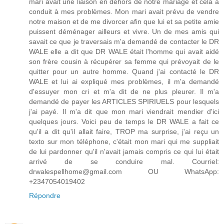
mari avait une liaison en dehors de notre mariage et cela a
conduit à mes problèmes. Mon mari avait prévu de vendre
notre maison et de me divorcer afin que lui et sa petite amie
puissent déménager ailleurs et vivre. Un de mes amis qui
savait ce que je traversais m'a demandé de contacter le DR
WALE elle a dit que DR WALE était l'homme qui avait aidé
son frère cousin à récupérer sa femme qui prévoyait de le
quitter pour un autre homme. Quand j'ai contacté le DR
WALE et lui ai expliqué mes problèmes, il m'a demandé
d'essuyer mon cri et m'a dit de ne plus pleurer. Il m'a
demandé de payer les ARTICLES SPIRIUELS pour lesquels
j'ai payé. Il m'a dit que mon mari viendrait mendier d'ici
quelques jours. Voici peu de temps le DR WALE a fait ce
qu'il a dit qu'il allait faire, TROP ma surprise, j'ai reçu un
texto sur mon téléphone, c'était mon mari qui me suppliait
de lui pardonner qu'il n'avait jamais compris ce qui lui était
arrivé de se conduire mal. Courriel:
drwalespellhome@gmail.com OU WhatsApp:
+2347054019402
Répondre