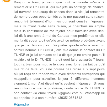
Bonjour à tous, je veux que tout le monde m'aide à
remercier le Dr TUNDE qui m'a jeté un sortilège de chance,
j'ai traversé beaucoup de choses dans la vie, j'ai rencontré
de nombreuses opportunités et ils me passent sans raison.
rencontré tellement d'hommes qui sont censés m'épouser
mais ils m'ont rejeté sans raison, je cherchais un emploi
mais ils continuent de me rejeter pour travailler avec rien,
j'ai dit à une amie à moi du Canada mes problèmes et elle
me l'a dit soeur a dit qu'elle avait ce même problème avant
que je ne devrais pas m'inquiéter qu'elle m'aide avec un
sorcier nommé Dr TUNDE, elle m'a donné le contact du Dr
TUNDE et je l'ai contacté et il a dit que je ne crains pas qu'il
m'aide , et le Dr TUNDE Il a dit quoi faire qu'après 7 jours,
tout ira bien pour moi, je le crois avec foi et j'ai fait ce qu'il
m'a dit de faire, vous ne pouvez pas croire aux sept jours
où j'ai reçu des rendez-vous avec différents entreprises qui
m'appellent pour travailler, le jour 9, différents hommes
viennent à mon A et disent qu'ils veulent m'épouser. Si vous
rencontrez ce même problème, contactez le Dr TUNDE à
son contact via email toye816@gmail.com ou Whatsapp lui
ou appelez-le à son numéro +393510651312
Répondre