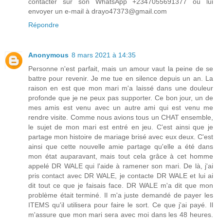
contacter sur son WhatsApp +2347055691377 ou lui
envoyer un e-mail à drayo47373@gmail.com
Répondre
Anonymous
8 mars 2021 à 14:35
Personne n'est parfait, mais un amour vaut la peine de se
battre pour revenir. Je me tue en silence depuis un an. La
raison en est que mon mari m'a laissé dans une douleur
profonde que je ne peux pas supporter. Ce bon jour, un de
mes amis est venu avec un autre ami qui est venu me
rendre visite. Comme nous avions tous un CHAT ensemble,
le sujet de mon mari est entré en jeu. C'est ainsi que je
partage mon histoire de mariage brisé avec eux deux. C'est
ainsi que cette nouvelle amie partage qu'elle a été dans
mon état auparavant, mais tout cela grâce à cet homme
appelé DR WALE qui l'aide à ramener son mari. De là, j'ai
pris contact avec DR WALE, je contacte DR WALE et lui ai
dit tout ce que je faisais face. DR WALE m'a dit que mon
problème était terminé. Il m'a juste demandé de payer les
ITEMS qu'il utilisera pour faire le sort. Ce que j'ai payé. Il
m'assure que mon mari sera avec moi dans les 48 heures.