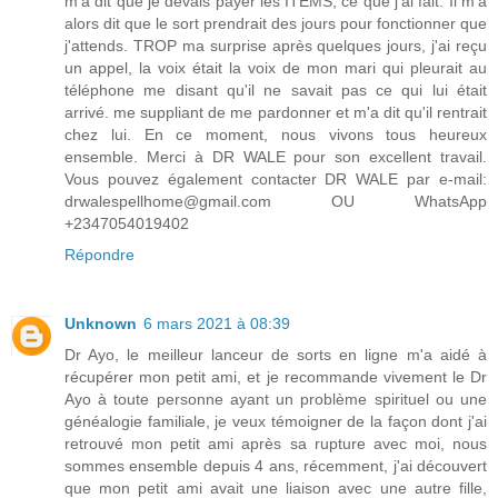
m'a dit que je devais payer les ITEMS, ce que j'ai fait. Il m'a
alors dit que le sort prendrait des jours pour fonctionner que
j'attends. TROP ma surprise après quelques jours, j'ai reçu
un appel, la voix était la voix de mon mari qui pleurait au
téléphone me disant qu'il ne savait pas ce qui lui était
arrivé. me suppliant de me pardonner et m'a dit qu'il rentrait
chez lui. En ce moment, nous vivons tous heureux
ensemble. Merci à DR WALE pour son excellent travail.
Vous pouvez également contacter DR WALE par e-mail:
drwalespellhome@gmail.com OU WhatsApp
+2347054019402
Répondre
Unknown
6 mars 2021 à 08:39
Dr Ayo, le meilleur lanceur de sorts en ligne m'a aidé à
récupérer mon petit ami, et je recommande vivement le Dr
Ayo à toute personne ayant un problème spirituel ou une
généalogie familiale, je veux témoigner de la façon dont j'ai
retrouvé mon petit ami après sa rupture avec moi, nous
sommes ensemble depuis 4 ans, récemment, j'ai découvert
que mon petit ami avait une liaison avec une autre fille,