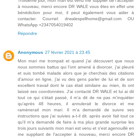
Troisième jour, mon mari est venu me supplier de l'accepter
à nouveau, merci encore DR WALE vous êtes en effet une
bénédiction pour moi, il peut également vous aider à
contacter. Courriel: drwalespellhome@gmail.com OU
WhatsApp +2347054019402
Répondre
Anonymous
27 février 2021 à 23:45
Mon mari me trompait et quand j'ai découvert que nous
nous sommes battus qui l'ont amené à divorcer, j'ai pleuré
et suis tombé malade alors que je cherchais des citations
d'amour en ligne, j'ai vu des gens parler de lui et de son
excellent travail dont le cas était similaire au mien, ils ont
laissé ses coordonnées. J'ai contacté DR WALE et lui ai dit
tout ce qui s'était passé, il m'a dit de ne pas m'inquiéter
qu'après 48 heures, il annulerait le divorce et me
ramènerait mon mari. Il m'a demandé de suivre ses
instructions que j'ai suivies a-t-il dit. après avoir fait tout ce
qu'il m'a demandé de faire à ma plus grande surprise les
trois jours suivants mon mari est venu et s'est agenouillé en
me suppliant de l'accepter à nouveau, merci encore DR