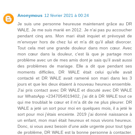
Anonymous
12 février 2021 à 00:24
Je suis une personne heureuse maintenant grâce au DR
WALE. Je me suis marié en 2012. Je n'ai pas pu accoucher
pendant cinq ans. Mon mari était inquiet et prévoyait de
m'envoyer hors de chez lui et m'a dit qu'il allait divorcer.
Tout cela met une grande douleur dans mon cœur. Avec
mon cœur dans la douleur, c'est là que je partage mon
problème avec un de mes amis dont je sais qu'il avait aussi
des problèmes de mariage. Elle a dit que pendant ses
moments difficiles, DR WALE était celui qu'elle avait
contacté et DR WALE avait ramené son mari dans les 3
jours et que les deux étaient à nouveau heureux ensemble.
J'ai pris contact avec DR WALE et discuté avec DR WALE
sur WhatsApp +2347054019402, j'ai dit à DR WALE tout ce
qui me troublait le cœur et il m'a dit de ne plus pleurer. DR
WALE a jeté un sort pour moi en quelques mois, il a jeté le
sort pour moi j'étais enceinte. 2019 j'ai donné naissance à
un enfant, mon mari était heureux et nous vivons heureux.
Donc, si vous avez besoin d'une aide urgente pour tout type
de problème, DR WALE est la bonne personne à contacter.