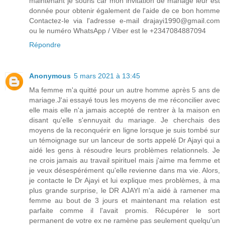
maintenant je souris car mon invitation de mariage leur est
donnée pour obtenir également de l'aide de ce bon homme
Contactez-le via l'adresse e-mail drajayi1990@gmail.com
ou le numéro WhatsApp / Viber est le +2347084887094
Répondre
Anonymous
5 mars 2021 à 13:45
Ma femme m'a quitté pour un autre homme après 5 ans de
mariage.J'ai essayé tous les moyens de me réconcilier avec
elle mais elle n'a jamais accepté de rentrer à la maison en
disant qu'elle s'ennuyait du mariage. Je cherchais des
moyens de la reconquérir en ligne lorsque je suis tombé sur
un témoignage sur un lanceur de sorts appelé Dr Ajayi qui a
aidé les gens à résoudre leurs problèmes relationnels. Je
ne crois jamais au travail spirituel mais j'aime ma femme et
je veux désespérément qu'elle revienne dans ma vie. Alors,
je contacte le Dr Ajayi et lui explique mes problèmes, à ma
plus grande surprise, le DR AJAYI m'a aidé à ramener ma
femme au bout de 3 jours et maintenant ma relation est
parfaite comme il l'avait promis. Récupérer le sort
permanent de votre ex ne ramène pas seulement quelqu'un