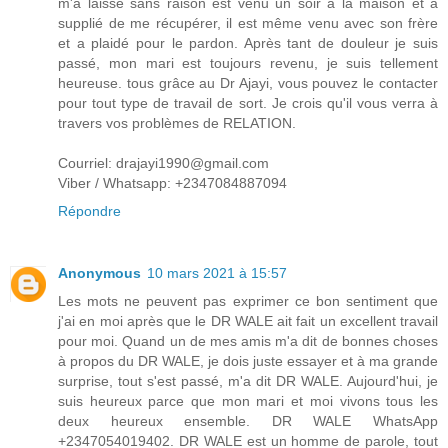
m'a laissé sans raison est venu un soir à la maison et a
supplié de me récupérer, il est même venu avec son frère
et a plaidé pour le pardon. Après tant de douleur je suis
passé, mon mari est toujours revenu, je suis tellement
heureuse. tous grâce au Dr Ajayi, vous pouvez le contacter
pour tout type de travail de sort. Je crois qu'il vous verra à
travers vos problèmes de RELATION.
Courriel: drajayi1990@gmail.com
Viber / Whatsapp: +2347084887094
Répondre
Anonymous
10 mars 2021 à 15:57
Les mots ne peuvent pas exprimer ce bon sentiment que
j'ai en moi après que le DR WALE ait fait un excellent travail
pour moi. Quand un de mes amis m'a dit de bonnes choses
à propos du DR WALE, je dois juste essayer et à ma grande
surprise, tout s'est passé, m'a dit DR WALE. Aujourd'hui, je
suis heureux parce que mon mari et moi vivons tous les
deux heureux ensemble. DR WALE WhatsApp
+2347054019402. DR WALE est un homme de parole, tout