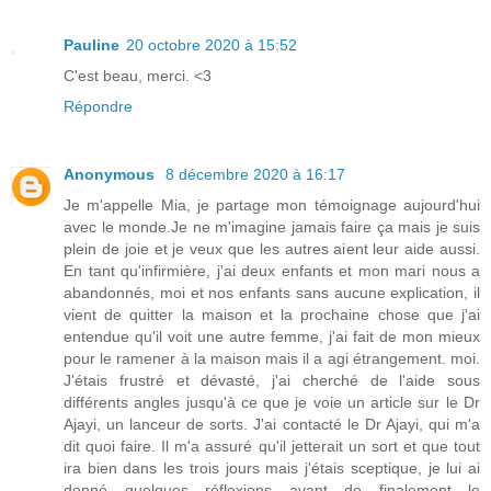
Pauline
20 octobre 2020 à 15:52
C'est beau, merci. <3
Répondre
Anonymous
8 décembre 2020 à 16:17
Je m'appelle Mia, je partage mon témoignage aujourd'hui
avec le monde.Je ne m'imagine jamais faire ça mais je suis
plein de joie et je veux que les autres aient leur aide aussi.
En tant qu'infirmière, j'ai deux enfants et mon mari nous a
abandonnés, moi et nos enfants sans aucune explication, il
vient de quitter la maison et la prochaine chose que j'ai
entendue qu'il voit une autre femme, j'ai fait de mon mieux
pour le ramener à la maison mais il a agi étrangement. moi.
J'étais frustré et dévasté, j'ai cherché de l'aide sous
différents angles jusqu'à ce que je voie un article sur le Dr
Ajayi, un lanceur de sorts. J'ai contacté le Dr Ajayi, qui m'a
dit quoi faire. Il m'a assuré qu'il jetterait un sort et que tout
ira bien dans les trois jours mais j'étais sceptique, je lui ai
donné quelques réflexions avant de finalement le