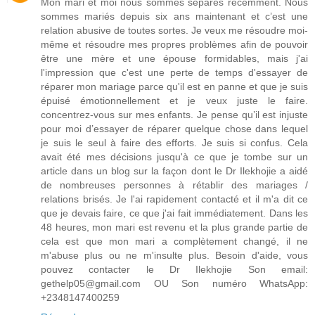
Mon mari et moi nous sommes séparés récemment. Nous
sommes mariés depuis six ans maintenant et c’est une
relation abusive de toutes sortes. Je veux me résoudre moi-
même et résoudre mes propres problèmes afin de pouvoir
être une mère et une épouse formidables, mais j'ai
l'impression que c'est une perte de temps d'essayer de
réparer mon mariage parce qu'il est en panne et que je suis
épuisé émotionnellement et je veux juste le faire.
concentrez-vous sur mes enfants. Je pense qu’il est injuste
pour moi d’essayer de réparer quelque chose dans lequel
je suis le seul à faire des efforts. Je suis si confus. Cela
avait été mes décisions jusqu'à ce que je tombe sur un
article dans un blog sur la façon dont le Dr Ilekhojie a aidé
de nombreuses personnes à rétablir des mariages /
relations brisés. Je l'ai rapidement contacté et il m'a dit ce
que je devais faire, ce que j'ai fait immédiatement. Dans les
48 heures, mon mari est revenu et la plus grande partie de
cela est que mon mari a complètement changé, il ne
m'abuse plus ou ne m'insulte plus. Besoin d'aide, vous
pouvez contacter le Dr Ilekhojie Son email:
gethelp05@gmail.com OU Son numéro WhatsApp:
+2348147400259