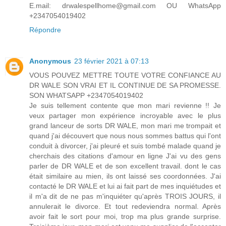
E.mail: drwalespellhome@gmail.com OU WhatsApp
+2347054019402
Répondre
Anonymous
23 février 2021 à 07:13
VOUS POUVEZ METTRE TOUTE VOTRE CONFIANCE AU
DR WALE SON VRAI ET IL CONTINUE DE SA PROMESSE.
SON WHATSAPP +2347054019402
Je suis tellement contente que mon mari revienne !! Je
veux partager mon expérience incroyable avec le plus
grand lanceur de sorts DR WALE, mon mari me trompait et
quand j'ai découvert que nous nous sommes battus qui l'ont
conduit à divorcer, j'ai pleuré et suis tombé malade quand je
cherchais des citations d'amour en ligne J'ai vu des gens
parler de DR WALE et de son excellent travail. dont le cas
était similaire au mien, ils ont laissé ses coordonnées. J'ai
contacté le DR WALE et lui ai fait part de mes inquiétudes et
il m'a dit de ne pas m'inquiéter qu'après TROIS JOURS, il
annulerait le divorce. Et tout redeviendra normal. Après
avoir fait le sort pour moi, trop ma plus grande surprise.