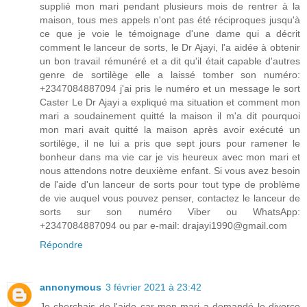
supplié mon mari pendant plusieurs mois de rentrer à la
maison, tous mes appels n'ont pas été réciproques jusqu'à
ce que je voie le témoignage d'une dame qui a décrit
comment le lanceur de sorts, le Dr Ajayi, l'a aidée à obtenir
un bon travail rémunéré et a dit qu'il était capable d'autres
genre de sortilège elle a laissé tomber son numéro:
+2347084887094 j'ai pris le numéro et un message le sort
Caster Le Dr Ajayi a expliqué ma situation et comment mon
mari a soudainement quitté la maison il m'a dit pourquoi
mon mari avait quitté la maison après avoir exécuté un
sortilège, il ne lui a pris que sept jours pour ramener le
bonheur dans ma vie car je vis heureux avec mon mari et
nous attendons notre deuxième enfant. Si vous avez besoin
de l'aide d'un lanceur de sorts pour tout type de problème
de vie auquel vous pouvez penser, contactez le lanceur de
sorts sur son numéro Viber ou WhatsApp:
+2347084887094 ou par e-mail: drajayi1990@gmail.com
Répondre
annonymous
3 février 2021 à 23:42
Je cherchais de l'aide car mon mari a demandé le divorce