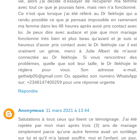
vie, alors j'ai décidé d'essayer de récupérer ma femme
avec tout ce que je pouvais faire, mais rien n'a fonctionné.
Ce n'est que lorsque j'ai été référé au Dr Ilekhojie qui a
rendu possible ce que je pensais impossible en ramenant
ma femme dans les 48 heures après avoir pris contact avec
lui. Je peux dire avec audace et joie que mon mariage
fonctionne très bien et plus beau qu'avant et je suis si
heureux d'avoir pris contact avec le Dr Ilekhojie car il est
vraiment un génie, merci à Julie Albert de m'avoir
connectée au Dr Ilekhojie. Si vous rencontrez des
problèmes, quelle que soit leur taille, le Dr Ilekhojie le
réglera pour vous. Son adresse e-mail;
gethelp05@gmail.com Ou appelez son numéro WhatsApp
sur; +2348147400259 pour une réponse urgente
Répondre
Anonymous
11 mars 2021 à 13:44
Salutations à tous ceux qui lisent ce témoignage. J'ai été
rejetée par mon mari après trois (3) ans de mariage
simplement parce qu'une autre femme avait un sortilège
sur lui et qu'il m'a laissé souffrir, moi et l'enfant. un jour,