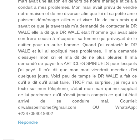
mari avait une liaison en dehors de notre mariage et cela a
conduit à mes problèmes. Mon mari avait prévu de vendre
notre maison et de me divorcer afin que lui et sa petite amie
puissent déménager ailleurs et vivre. Un de mes amis qui
savait ce que je traversais m'a demandé de contacter le DR
WALE elle a dit que DR WALE était l'homme qui avait aidé
son frère cousin à récupérer sa femme qui prévoyait de le
quitter pour un autre homme. Quand j'ai contacté le DR
WALE et lui ai expliqué mes problèmes, il m'a demandé
d'essuyer mon cri et m'a dit de ne plus pleurer. Il m'a
demandé de payer les ARTICLES SPIRIUELS pour lesquels
j'ai payé. Il m'a dit que mon mari viendrait mendier d'ici
quelques jours. Voici peu de temps le DR WALE a fait ce
qu'il a dit qu'il allait faire, TROP ma surprise, j'ai reçu un
texto sur mon téléphone, c'était mon mari qui me suppliait
de lui pardonner qu'il n'avait jamais compris ce qui lui était
arrivé de se conduire mal. Courriel:
drwalespellhome@gmail.com OU WhatsApp:
+2347054019402
Répondre