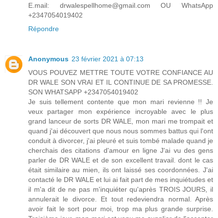
E.mail: drwalespellhome@gmail.com OU WhatsApp
+2347054019402
Répondre
Anonymous
23 février 2021 à 07:13
VOUS POUVEZ METTRE TOUTE VOTRE CONFIANCE AU
DR WALE SON VRAI ET IL CONTINUE DE SA PROMESSE.
SON WHATSAPP +2347054019402
Je suis tellement contente que mon mari revienne !! Je
veux partager mon expérience incroyable avec le plus
grand lanceur de sorts DR WALE, mon mari me trompait et
quand j'ai découvert que nous nous sommes battus qui l'ont
conduit à divorcer, j'ai pleuré et suis tombé malade quand je
cherchais des citations d'amour en ligne J'ai vu des gens
parler de DR WALE et de son excellent travail. dont le cas
était similaire au mien, ils ont laissé ses coordonnées. J'ai
contacté le DR WALE et lui ai fait part de mes inquiétudes et
il m'a dit de ne pas m'inquiéter qu'après TROIS JOURS, il
annulerait le divorce. Et tout redeviendra normal. Après
avoir fait le sort pour moi, trop ma plus grande surprise.