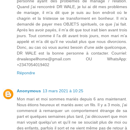
personne ayant des problèmes de mariage / relation.
Quand j'ai rencontré DR WALE, je lui ai dit mes problèmes
de mariage, il m'a dit que je suis au bon endroit où le
chagrin et la tristesse se transforment en bonheur. Il m'a
demandé de payer mes OBJETS spirituels, ce que j'ai fait.
Après les avoir payés, il m'a dit que tout irait bien avant trois
jours. Tout comme il l'a dit avant trois jours, mon mari m'a
appelé et m'a dit qu'il ne voulait plus que nous divorcions.
Donc, au cas où vous auriez besoin d'une aide quelconque,
DR WALE est la bonne personne à contacter. Courriel:
drwalespellhome@gmail.com OU WhatsApp:
+2347054019402
Répondre
Anonymous
13 mars 2021 à 10:25
Mon mari et moi sommes mariés depuis 6 ans maintenant.
Nous étions heureux et mariés avec un fils. Il y a 3 mois, j'ai
commencé à remarquer un comportement étrange de sa
part et quelques semaines plus tard, j'ai découvert que mon
mari voyait quelqu'un et qu'il ne se souciait plus de moi ou
des enfants, parfois il sort et ne vient même pas de retour à