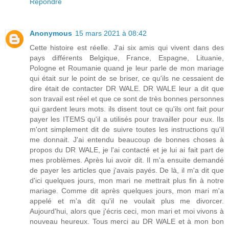
Répondre
Anonymous
15 mars 2021 à 08:42
Cette histoire est réelle. J'ai six amis qui vivent dans des
pays différents Belgique, France, Espagne, Lituanie,
Pologne et Roumanie quand je leur parle de mon mariage
qui était sur le point de se briser, ce qu'ils ne cessaient de
dire était de contacter DR WALE. DR WALE leur a dit que
son travail est réel et que ce sont de très bonnes personnes
qui gardent leurs mots. ils disent tout ce qu'ils ont fait pour
payer les ITEMS qu'il a utilisés pour travailler pour eux. Ils
m'ont simplement dit de suivre toutes les instructions qu'il
me donnait. J'ai entendu beaucoup de bonnes choses à
propos du DR WALE, je l'ai contacté et je lui ai fait part de
mes problèmes. Après lui avoir dit. Il m'a ensuite demandé
de payer les articles que j'avais payés. De là, il m'a dit que
d'ici quelques jours, mon mari ne mettrait plus fin à notre
mariage. Comme dit après quelques jours, mon mari m'a
appelé et m'a dit qu'il ne voulait plus me divorcer.
Aujourd'hui, alors que j'écris ceci, mon mari et moi vivons à
nouveau heureux. Tous merci au DR WALE et à mon bon