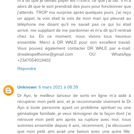
m'a dit que je devais payer les ITEMS, ce que j'ai fait. Il m'a
alors dit que le sort prendrait des jours pour fonctionner que
j'attends. TROP ma surprise après quelques jours, j'ai reçu
un appel, la voix était la voix de mon mari qui pleurait au
téléphone me disant qu'il ne savait pas ce qui lui était
arrivé. me suppliant de me pardonner et m'a dit qu'il rentrait
chez lui. En ce moment, nous vivons tous heureux
ensemble. Merci à DR WALE pour son excellent travail.
Vous pouvez également contacter DR WALE par e-mail:
drwalespellhome@gmail.com OU WhatsApp
+2347054019402
Répondre
Unknown
6 mars 2021 à 08:39
Dr Ayo, le meilleur lanceur de sorts en ligne m'a aidé à
récupérer mon petit ami, et je recommande vivement le Dr
Ayo à toute personne ayant un problème spirituel ou une
généalogie familiale, je veux témoigner de la façon dont j'ai
retrouvé mon petit ami après sa rupture avec moi, nous
sommes ensemble depuis 4 ans, récemment, j'ai découvert
que mon petit ami avait une liaison avec une autre fille,