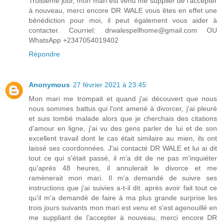
Troisième jour, mon mari est venu me supplier de l'accepter
à nouveau, merci encore DR WALE vous êtes en effet une
bénédiction pour moi, il peut également vous aider à
contacter. Courriel: drwalespellhome@gmail.com OU
WhatsApp +2347054019402
Répondre
Anonymous
27 février 2021 à 23:45
Mon mari me trompait et quand j'ai découvert que nous
nous sommes battus qui l'ont amené à divorcer, j'ai pleuré
et suis tombé malade alors que je cherchais des citations
d'amour en ligne, j'ai vu des gens parler de lui et de son
excellent travail dont le cas était similaire au mien, ils ont
laissé ses coordonnées. J'ai contacté DR WALE et lui ai dit
tout ce qui s'était passé, il m'a dit de ne pas m'inquiéter
qu'après 48 heures, il annulerait le divorce et me
ramènerait mon mari. Il m'a demandé de suivre ses
instructions que j'ai suivies a-t-il dit. après avoir fait tout ce
qu'il m'a demandé de faire à ma plus grande surprise les
trois jours suivants mon mari est venu et s'est agenouillé en
me suppliant de l'accepter à nouveau, merci encore DR