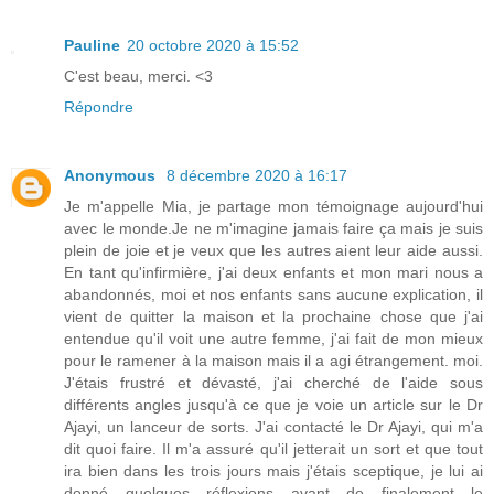
Pauline
20 octobre 2020 à 15:52
C'est beau, merci. <3
Répondre
Anonymous
8 décembre 2020 à 16:17
Je m'appelle Mia, je partage mon témoignage aujourd'hui
avec le monde.Je ne m'imagine jamais faire ça mais je suis
plein de joie et je veux que les autres aient leur aide aussi.
En tant qu'infirmière, j'ai deux enfants et mon mari nous a
abandonnés, moi et nos enfants sans aucune explication, il
vient de quitter la maison et la prochaine chose que j'ai
entendue qu'il voit une autre femme, j'ai fait de mon mieux
pour le ramener à la maison mais il a agi étrangement. moi.
J'étais frustré et dévasté, j'ai cherché de l'aide sous
différents angles jusqu'à ce que je voie un article sur le Dr
Ajayi, un lanceur de sorts. J'ai contacté le Dr Ajayi, qui m'a
dit quoi faire. Il m'a assuré qu'il jetterait un sort et que tout
ira bien dans les trois jours mais j'étais sceptique, je lui ai
donné quelques réflexions avant de finalement le