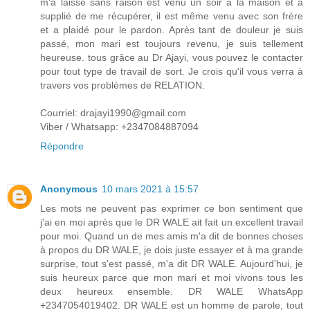
m'a laissé sans raison est venu un soir à la maison et a
supplié de me récupérer, il est même venu avec son frère
et a plaidé pour le pardon. Après tant de douleur je suis
passé, mon mari est toujours revenu, je suis tellement
heureuse. tous grâce au Dr Ajayi, vous pouvez le contacter
pour tout type de travail de sort. Je crois qu'il vous verra à
travers vos problèmes de RELATION.
Courriel: drajayi1990@gmail.com
Viber / Whatsapp: +2347084887094
Répondre
Anonymous
10 mars 2021 à 15:57
Les mots ne peuvent pas exprimer ce bon sentiment que
j'ai en moi après que le DR WALE ait fait un excellent travail
pour moi. Quand un de mes amis m'a dit de bonnes choses
à propos du DR WALE, je dois juste essayer et à ma grande
surprise, tout s'est passé, m'a dit DR WALE. Aujourd'hui, je
suis heureux parce que mon mari et moi vivons tous les
deux heureux ensemble. DR WALE WhatsApp
+2347054019402. DR WALE est un homme de parole, tout