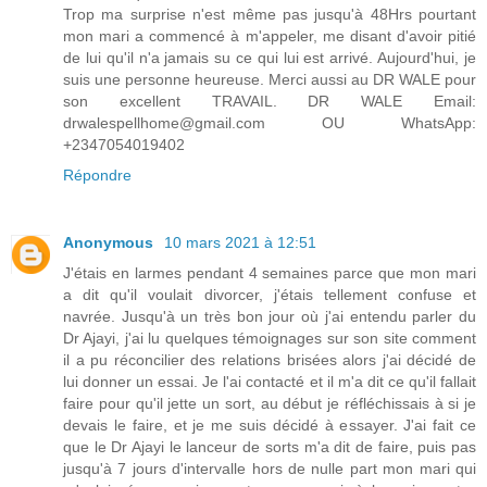
Trop ma surprise n'est même pas jusqu'à 48Hrs pourtant
mon mari a commencé à m'appeler, me disant d'avoir pitié
de lui qu'il n'a jamais su ce qui lui est arrivé. Aujourd'hui, je
suis une personne heureuse. Merci aussi au DR WALE pour
son excellent TRAVAIL. DR WALE Email:
drwalespellhome@gmail.com OU WhatsApp:
+2347054019402
Répondre
Anonymous
10 mars 2021 à 12:51
J'étais en larmes pendant 4 semaines parce que mon mari
a dit qu'il voulait divorcer, j'étais tellement confuse et
navrée. Jusqu'à un très bon jour où j'ai entendu parler du
Dr Ajayi, j'ai lu quelques témoignages sur son site comment
il a pu réconcilier des relations brisées alors j'ai décidé de
lui donner un essai. Je l'ai contacté et il m'a dit ce qu'il fallait
faire pour qu'il jette un sort, au début je réfléchissais à si je
devais le faire, et je me suis décidé à essayer. J'ai fait ce
que le Dr Ajayi le lanceur de sorts m'a dit de faire, puis pas
jusqu'à 7 jours d'intervalle hors de nulle part mon mari qui