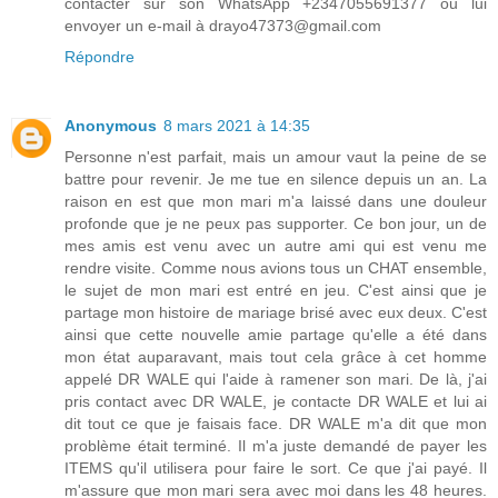
contacter sur son WhatsApp +2347055691377 ou lui
envoyer un e-mail à drayo47373@gmail.com
Répondre
Anonymous
8 mars 2021 à 14:35
Personne n'est parfait, mais un amour vaut la peine de se
battre pour revenir. Je me tue en silence depuis un an. La
raison en est que mon mari m'a laissé dans une douleur
profonde que je ne peux pas supporter. Ce bon jour, un de
mes amis est venu avec un autre ami qui est venu me
rendre visite. Comme nous avions tous un CHAT ensemble,
le sujet de mon mari est entré en jeu. C'est ainsi que je
partage mon histoire de mariage brisé avec eux deux. C'est
ainsi que cette nouvelle amie partage qu'elle a été dans
mon état auparavant, mais tout cela grâce à cet homme
appelé DR WALE qui l'aide à ramener son mari. De là, j'ai
pris contact avec DR WALE, je contacte DR WALE et lui ai
dit tout ce que je faisais face. DR WALE m'a dit que mon
problème était terminé. Il m'a juste demandé de payer les
ITEMS qu'il utilisera pour faire le sort. Ce que j'ai payé. Il
m'assure que mon mari sera avec moi dans les 48 heures.