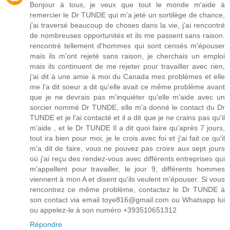
Bonjour à tous, je veux que tout le monde m'aide à
remercier le Dr TUNDE qui m'a jeté un sortilège de chance,
j'ai traversé beaucoup de choses dans la vie, j'ai rencontré
de nombreuses opportunités et ils me passent sans raison.
rencontré tellement d'hommes qui sont censés m'épouser
mais ils m'ont rejeté sans raison, je cherchais un emploi
mais ils continuent de me rejeter pour travailler avec rien,
j'ai dit à une amie à moi du Canada mes problèmes et elle
me l'a dit soeur a dit qu'elle avait ce même problème avant
que je ne devrais pas m'inquiéter qu'elle m'aide avec un
sorcier nommé Dr TUNDE, elle m'a donné le contact du Dr
TUNDE et je l'ai contacté et il a dit que je ne crains pas qu'il
m'aide , et le Dr TUNDE Il a dit quoi faire qu'après 7 jours,
tout ira bien pour moi, je le crois avec foi et j'ai fait ce qu'il
m'a dit de faire, vous ne pouvez pas croire aux sept jours
où j'ai reçu des rendez-vous avec différents entreprises qui
m'appellent pour travailler, le jour 9, différents hommes
viennent à mon A et disent qu'ils veulent m'épouser. Si vous
rencontrez ce même problème, contactez le Dr TUNDE à
son contact via email toye816@gmail.com ou Whatsapp lui
ou appelez-le à son numéro +393510651312
Répondre