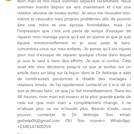
Mon mari et moi nous sommes séparés récemment. Nous
sommes mariés depuis six ans maintenant et c’est une
relation abusive de toutes sortes. Je veux me résoudre moi-
même et résoudre mes propres problèmes afin de pouvoir
être une mère et une épouse formidables, mais j'ai
l'impression que c'est une perte de temps d'essayer de
réparer mon mariage parce qu'il est en panne et que je suis
épuisé émotionnellement et je veux juste le faire.
concentrez-vous sur mes enfants. Je pense qu’il est injuste
pour moi d’essayer de réparer quelque chose dans lequel
je suis le seul à faire des efforts. Je suis si confus. Cela
avait été mes décisions jusqu'à ce que je tombe sur un
article dans un blog sur la façon dont le Dr Ilekhojie a aidé
de nombreuses personnes à rétablir des mariages /
relations brisés. Je l'ai rapidement contacté et il m'a dit ce
que je devais faire, ce que j'ai fait immédiatement. Dans les
48 heures, mon mari est revenu et la plus grande partie de
cela est que mon mari a complètement changé, il ne
m'abuse plus ou ne m'insulte plus. Besoin d'aide, vous
pouvez contacter le Dr Ilekhojie Son email:
gethelp05@gmail.com OU Son numéro WhatsApp:
+2348147400259