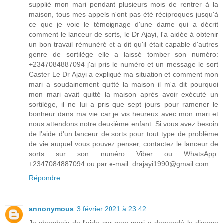
supplié mon mari pendant plusieurs mois de rentrer à la
maison, tous mes appels n'ont pas été réciproques jusqu'à
ce que je voie le témoignage d'une dame qui a décrit
comment le lanceur de sorts, le Dr Ajayi, l'a aidée à obtenir
un bon travail rémunéré et a dit qu'il était capable d'autres
genre de sortilège elle a laissé tomber son numéro:
+2347084887094 j'ai pris le numéro et un message le sort
Caster Le Dr Ajayi a expliqué ma situation et comment mon
mari a soudainement quitté la maison il m'a dit pourquoi
mon mari avait quitté la maison après avoir exécuté un
sortilège, il ne lui a pris que sept jours pour ramener le
bonheur dans ma vie car je vis heureux avec mon mari et
nous attendons notre deuxième enfant. Si vous avez besoin
de l'aide d'un lanceur de sorts pour tout type de problème
de vie auquel vous pouvez penser, contactez le lanceur de
sorts sur son numéro Viber ou WhatsApp:
+2347084887094 ou par e-mail: drajayi1990@gmail.com
Répondre
annonymous
3 février 2021 à 23:42
Je cherchais de l'aide car mon mari a demandé le divorce