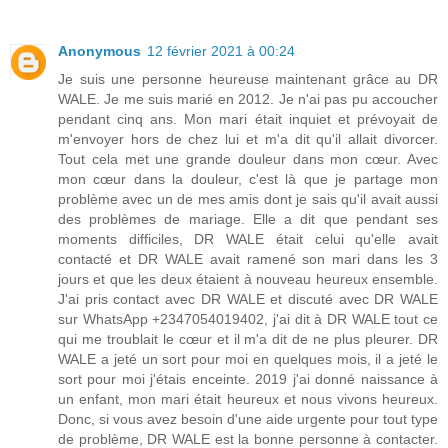
Anonymous
12 février 2021 à 00:24
Je suis une personne heureuse maintenant grâce au DR
WALE. Je me suis marié en 2012. Je n'ai pas pu accoucher
pendant cinq ans. Mon mari était inquiet et prévoyait de
m'envoyer hors de chez lui et m'a dit qu'il allait divorcer.
Tout cela met une grande douleur dans mon cœur. Avec
mon cœur dans la douleur, c'est là que je partage mon
problème avec un de mes amis dont je sais qu'il avait aussi
des problèmes de mariage. Elle a dit que pendant ses
moments difficiles, DR WALE était celui qu'elle avait
contacté et DR WALE avait ramené son mari dans les 3
jours et que les deux étaient à nouveau heureux ensemble.
J'ai pris contact avec DR WALE et discuté avec DR WALE
sur WhatsApp +2347054019402, j'ai dit à DR WALE tout ce
qui me troublait le cœur et il m'a dit de ne plus pleurer. DR
WALE a jeté un sort pour moi en quelques mois, il a jeté le
sort pour moi j'étais enceinte. 2019 j'ai donné naissance à
un enfant, mon mari était heureux et nous vivons heureux.
Donc, si vous avez besoin d'une aide urgente pour tout type
de problème, DR WALE est la bonne personne à contacter.