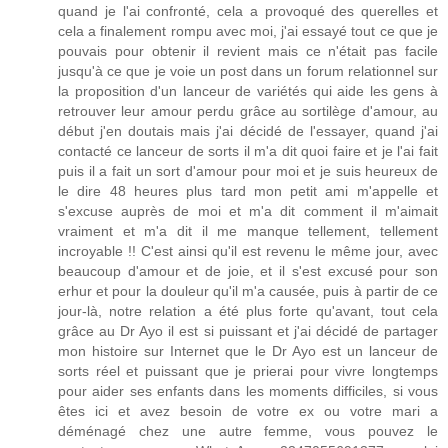
quand je l'ai confronté, cela a provoqué des querelles et
cela a finalement rompu avec moi, j'ai essayé tout ce que je
pouvais pour obtenir il revient mais ce n'était pas facile
jusqu'à ce que je voie un post dans un forum relationnel sur
la proposition d'un lanceur de variétés qui aide les gens à
retrouver leur amour perdu grâce au sortilège d'amour, au
début j'en doutais mais j'ai décidé de l'essayer, quand j'ai
contacté ce lanceur de sorts il m'a dit quoi faire et je l'ai fait
puis il a fait un sort d'amour pour moi et je suis heureux de
le dire 48 heures plus tard mon petit ami m'appelle et
s'excuse auprès de moi et m'a dit comment il m'aimait
vraiment et m'a dit il me manque tellement, tellement
incroyable !! C'est ainsi qu'il est revenu le même jour, avec
beaucoup d'amour et de joie, et il s'est excusé pour son
erhur et pour la douleur qu'il m'a causée, puis à partir de ce
jour-là, notre relation a été plus forte qu'avant, tout cela
grâce au Dr Ayo il est si puissant et j'ai décidé de partager
mon histoire sur Internet que le Dr Ayo est un lanceur de
sorts réel et puissant que je prierai pour vivre longtemps
pour aider ses enfants dans les moments difficiles, si vous
êtes ici et avez besoin de votre ex ou votre mari a
déménagé chez une autre femme, vous pouvez le