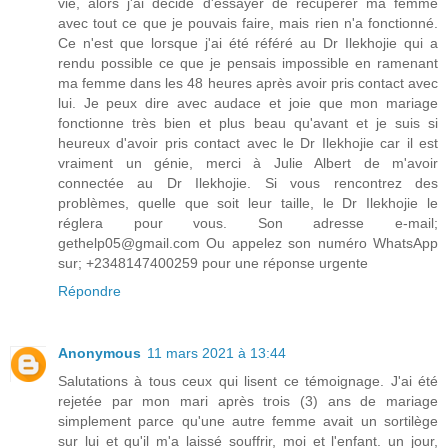
vie, alors j'ai décidé d'essayer de récupérer ma femme
avec tout ce que je pouvais faire, mais rien n'a fonctionné.
Ce n'est que lorsque j'ai été référé au Dr Ilekhojie qui a
rendu possible ce que je pensais impossible en ramenant
ma femme dans les 48 heures après avoir pris contact avec
lui. Je peux dire avec audace et joie que mon mariage
fonctionne très bien et plus beau qu'avant et je suis si
heureux d'avoir pris contact avec le Dr Ilekhojie car il est
vraiment un génie, merci à Julie Albert de m'avoir
connectée au Dr Ilekhojie. Si vous rencontrez des
problèmes, quelle que soit leur taille, le Dr Ilekhojie le
réglera pour vous. Son adresse e-mail;
gethelp05@gmail.com Ou appelez son numéro WhatsApp
sur; +2348147400259 pour une réponse urgente
Répondre
Anonymous
11 mars 2021 à 13:44
Salutations à tous ceux qui lisent ce témoignage. J'ai été
rejetée par mon mari après trois (3) ans de mariage
simplement parce qu'une autre femme avait un sortilège
sur lui et qu'il m'a laissé souffrir, moi et l'enfant. un jour,