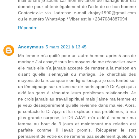
maintenant je souris car mon invitation de mariage leur est
donnée pour obtenir également de l'aide de ce bon homme
Contactez-le via l'adresse e-mail drajayi1990@gmail.com
ou le numéro WhatsApp / Viber est le +2347084887094
Répondre
Anonymous
5 mars 2021 à 13:45
Ma femme m'a quitté pour un autre homme après 5 ans de
mariage.J'ai essayé tous les moyens de me réconcilier avec
elle mais elle n'a jamais accepté de rentrer à la maison en
disant qu'elle s'ennuyait du mariage. Je cherchais des
moyens de la reconquérir en ligne lorsque je suis tombé sur
un témoignage sur un lanceur de sorts appelé Dr Ajayi qui a
aidé les gens à résoudre leurs problèmes relationnels. Je
ne crois jamais au travail spirituel mais j'aime ma femme et
je veux désespérément qu'elle revienne dans ma vie. Alors,
je contacte le Dr Ajayi et lui explique mes problèmes, à ma
plus grande surprise, le DR AJAYI m'a aidé à ramener ma
femme au bout de 3 jours et maintenant ma relation est
parfaite comme il l'avait promis. Récupérer le sort
permanent de votre ex ne ramène pas seulement quelqu'un