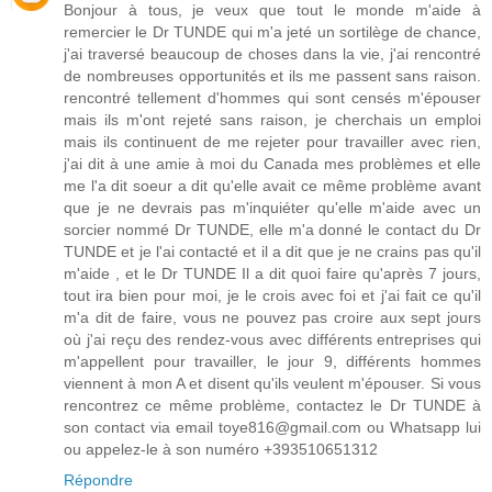
Bonjour à tous, je veux que tout le monde m'aide à
remercier le Dr TUNDE qui m'a jeté un sortilège de chance,
j'ai traversé beaucoup de choses dans la vie, j'ai rencontré
de nombreuses opportunités et ils me passent sans raison.
rencontré tellement d'hommes qui sont censés m'épouser
mais ils m'ont rejeté sans raison, je cherchais un emploi
mais ils continuent de me rejeter pour travailler avec rien,
j'ai dit à une amie à moi du Canada mes problèmes et elle
me l'a dit soeur a dit qu'elle avait ce même problème avant
que je ne devrais pas m'inquiéter qu'elle m'aide avec un
sorcier nommé Dr TUNDE, elle m'a donné le contact du Dr
TUNDE et je l'ai contacté et il a dit que je ne crains pas qu'il
m'aide , et le Dr TUNDE Il a dit quoi faire qu'après 7 jours,
tout ira bien pour moi, je le crois avec foi et j'ai fait ce qu'il
m'a dit de faire, vous ne pouvez pas croire aux sept jours
où j'ai reçu des rendez-vous avec différents entreprises qui
m'appellent pour travailler, le jour 9, différents hommes
viennent à mon A et disent qu'ils veulent m'épouser. Si vous
rencontrez ce même problème, contactez le Dr TUNDE à
son contact via email toye816@gmail.com ou Whatsapp lui
ou appelez-le à son numéro +393510651312
Répondre