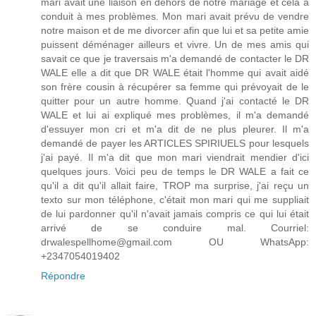
mari avait une liaison en dehors de notre mariage et cela a
conduit à mes problèmes. Mon mari avait prévu de vendre
notre maison et de me divorcer afin que lui et sa petite amie
puissent déménager ailleurs et vivre. Un de mes amis qui
savait ce que je traversais m'a demandé de contacter le DR
WALE elle a dit que DR WALE était l'homme qui avait aidé
son frère cousin à récupérer sa femme qui prévoyait de le
quitter pour un autre homme. Quand j'ai contacté le DR
WALE et lui ai expliqué mes problèmes, il m'a demandé
d'essuyer mon cri et m'a dit de ne plus pleurer. Il m'a
demandé de payer les ARTICLES SPIRIUELS pour lesquels
j'ai payé. Il m'a dit que mon mari viendrait mendier d'ici
quelques jours. Voici peu de temps le DR WALE a fait ce
qu'il a dit qu'il allait faire, TROP ma surprise, j'ai reçu un
texto sur mon téléphone, c'était mon mari qui me suppliait
de lui pardonner qu'il n'avait jamais compris ce qui lui était
arrivé de se conduire mal. Courriel:
drwalespellhome@gmail.com OU WhatsApp:
+2347054019402
Répondre