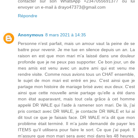
contacter sur son WhatsApp +2347055691377 ou lui
envoyer un e-mail à drayo47373@gmail.com
Répondre
Anonymous
8 mars 2021 à 14:35
Personne n'est parfait, mais un amour vaut la peine de se
battre pour revenir. Je me tue en silence depuis un an. La
raison en est que mon mari m'a laissé dans une douleur
profonde que je ne peux pas supporter. Ce bon jour, un de
mes amis est venu avec un autre ami qui est venu me
rendre visite. Comme nous avions tous un CHAT ensemble,
le sujet de mon mari est entré en jeu. C'est ainsi que je
partage mon histoire de mariage brisé avec eux deux. C'est
ainsi que cette nouvelle amie partage qu'elle a été dans
mon état auparavant, mais tout cela grâce à cet homme
appelé DR WALE qui l'aide à ramener son mari. De là, j'ai
pris contact avec DR WALE, je contacte DR WALE et lui ai
dit tout ce que je faisais face. DR WALE m'a dit que mon
problème était terminé. Il m'a juste demandé de payer les
ITEMS qu'il utilisera pour faire le sort. Ce que j'ai payé. Il
m'assure que mon mari sera avec moi dans les 48 heures.