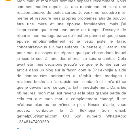
Mon mari et moi nous sommes séparés récemment. Nous
sommes mariés depuis six ans maintenant et c’est une
relation abusive de toutes sortes. Je veux me résoudre moi-
même et résoudre mes propres problèmes afin de pouvoir
être une mère et une épouse formidables, mais j'ai
l'impression que c'est une perte de temps d'essayer de
réparer mon mariage parce qu'il est en panne et que je suis
épuisé émotionnellement et je veux juste le faire.
concentrez-vous sur mes enfants. Je pense qu’il est injuste
pour moi d’essayer de réparer quelque chose dans lequel
je suis le seul à faire des efforts. Je suis si confus. Cela
avait été mes décisions jusqu'à ce que je tombe sur un
article dans un blog sur la façon dont le Dr Ilekhojie a aidé
de nombreuses personnes à rétablir des mariages /
relations brisés. Je l'ai rapidement contacté et il m'a dit ce
que je devais faire, ce que j'ai fait immédiatement. Dans les
48 heures, mon mari est revenu et la plus grande partie de
cela est que mon mari a complètement changé, il ne
m'abuse plus ou ne m'insulte plus. Besoin d'aide, vous
pouvez contacter le Dr Ilekhojie Son email:
gethelp05@gmail.com OU Son numéro WhatsApp:
+2348147400259