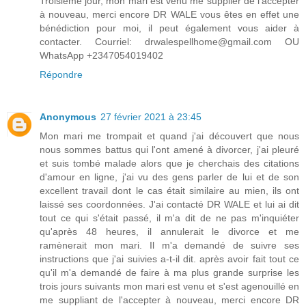
Troisième jour, mon mari est venu me supplier de l'accepter
à nouveau, merci encore DR WALE vous êtes en effet une
bénédiction pour moi, il peut également vous aider à
contacter. Courriel: drwalespellhome@gmail.com OU
WhatsApp +2347054019402
Répondre
Anonymous
27 février 2021 à 23:45
Mon mari me trompait et quand j'ai découvert que nous
nous sommes battus qui l'ont amené à divorcer, j'ai pleuré
et suis tombé malade alors que je cherchais des citations
d'amour en ligne, j'ai vu des gens parler de lui et de son
excellent travail dont le cas était similaire au mien, ils ont
laissé ses coordonnées. J'ai contacté DR WALE et lui ai dit
tout ce qui s'était passé, il m'a dit de ne pas m'inquiéter
qu'après 48 heures, il annulerait le divorce et me
ramènerait mon mari. Il m'a demandé de suivre ses
instructions que j'ai suivies a-t-il dit. après avoir fait tout ce
qu'il m'a demandé de faire à ma plus grande surprise les
trois jours suivants mon mari est venu et s'est agenouillé en
me suppliant de l'accepter à nouveau, merci encore DR