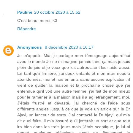
Pauline
20 octobre 2020 à 15:52
C'est beau, merci. <3
Répondre
Anonymous
8 décembre 2020 à 16:17
Je m'appelle Mia, je partage mon témoignage aujourd'hui
avec le monde.Je ne m'imagine jamais faire ça mais je suis
plein de joie et je veux que les autres aient leur aide aussi.
En tant qu'infirmière, j'ai deux enfants et mon mari nous a
abandonnés, moi et nos enfants sans aucune explication, il
vient de quitter la maison et la prochaine chose que j'ai
entendue qu'il voit une autre femme, j'ai fait de mon mieux
pour le ramener à la maison mais il a agi étrangement. moi.
J'étais frustré et dévasté, j'ai cherché de l'aide sous
différents angles jusqu'à ce que je voie un article sur le Dr
Ajayi, un lanceur de sorts. J'ai contacté le Dr Ajayi, qui m'a
dit quoi faire. Il m'a assuré qu'il jetterait un sort et que tout
ira bien dans les trois jours mais j'étais sceptique, je lui ai
donné quelques réflexions avant de finalement le