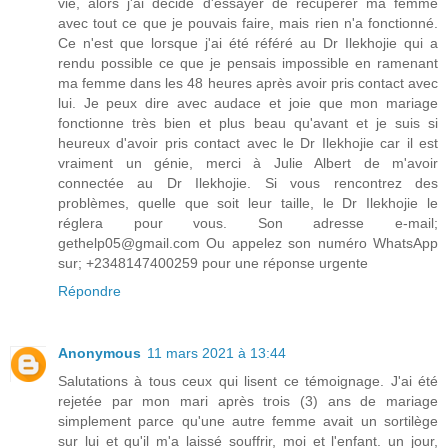
vie, alors j'ai décidé d'essayer de récupérer ma femme
avec tout ce que je pouvais faire, mais rien n'a fonctionné.
Ce n'est que lorsque j'ai été référé au Dr Ilekhojie qui a
rendu possible ce que je pensais impossible en ramenant
ma femme dans les 48 heures après avoir pris contact avec
lui. Je peux dire avec audace et joie que mon mariage
fonctionne très bien et plus beau qu'avant et je suis si
heureux d'avoir pris contact avec le Dr Ilekhojie car il est
vraiment un génie, merci à Julie Albert de m'avoir
connectée au Dr Ilekhojie. Si vous rencontrez des
problèmes, quelle que soit leur taille, le Dr Ilekhojie le
réglera pour vous. Son adresse e-mail;
gethelp05@gmail.com Ou appelez son numéro WhatsApp
sur; +2348147400259 pour une réponse urgente
Répondre
Anonymous
11 mars 2021 à 13:44
Salutations à tous ceux qui lisent ce témoignage. J'ai été
rejetée par mon mari après trois (3) ans de mariage
simplement parce qu'une autre femme avait un sortilège
sur lui et qu'il m'a laissé souffrir, moi et l'enfant. un jour,