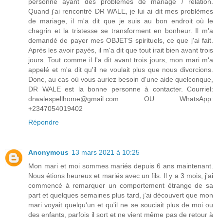
personne ayant des problèmes de mariage / relation.
Quand j'ai rencontré DR WALE, je lui ai dit mes problèmes
de mariage, il m'a dit que je suis au bon endroit où le
chagrin et la tristesse se transforment en bonheur. Il m'a
demandé de payer mes OBJETS spirituels, ce que j'ai fait.
Après les avoir payés, il m'a dit que tout irait bien avant trois
jours. Tout comme il l'a dit avant trois jours, mon mari m'a
appelé et m'a dit qu'il ne voulait plus que nous divorcions.
Donc, au cas où vous auriez besoin d'une aide quelconque,
DR WALE est la bonne personne à contacter. Courriel:
drwalespellhome@gmail.com OU WhatsApp:
+2347054019402
Répondre
Anonymous
13 mars 2021 à 10:25
Mon mari et moi sommes mariés depuis 6 ans maintenant.
Nous étions heureux et mariés avec un fils. Il y a 3 mois, j'ai
commencé à remarquer un comportement étrange de sa
part et quelques semaines plus tard, j'ai découvert que mon
mari voyait quelqu'un et qu'il ne se souciait plus de moi ou
des enfants, parfois il sort et ne vient même pas de retour à