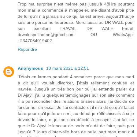
Trop ma surprise n'est même pas jusqu'à 48Hrs pourtant
mon mari a commencé à m'appeler, me disant d'avoir pitié
de lui qu'il n'a jamais su ce qui lui est arrivé. Aujourd'hui, je
suis une personne heureuse. Merci aussi au DR WALE pour
son excellent TRAVAIL. DR WALE Email:
drwalespellhome@gmail.com OU WhatsApp:
+2347054019402
Répondre
Anonymous
10 mars 2021 à 12:51
J'étais en larmes pendant 4 semaines parce que mon mari
a dit qu'il voulait divorcer, j'étais tellement confuse et
navrée. Jusqu'à un très bon jour où j'ai entendu parler du
Dr Ajayi, j'ai lu quelques témoignages sur son site comment
il a pu réconcilier des relations brisées alors j'ai décidé de
lui donner un essai. Je l'ai contacté et il m'a dit ce qu'il fallait
faire pour qu'il jette un sort, au début je réfléchissais à si je
devais le faire, et je me suis décidé à essayer. J'ai fait ce
que le Dr Ajayi le lanceur de sorts m'a dit de faire, puis pas
jusqu'à 7 jours d'intervalle hors de nulle part mon mari qui