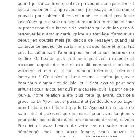
quand je l'ai confronté, cela a provoqué des querelles et
cela a finalement rompu avec moi, j'ai essayé tout ce que je
pouvais pour obtenir il revient mais ce n'était pas facile
jusqu'à ce que je voie un post dans un forum relationnel sur
la proposition d'un lanceur de variétés qui aide les gens à
retrouver leur amour perdu grâce au sortilège d'amour, au
début j'en doutais mais j'ai décidé de l'essayer, quand j'ai
contacté ce lanceur de sorts il m'a dit quoi faire et je l'ai fait
puis il a fait un sort d'amour pour moi et je suis heureux de
le dire 48 heures plus tard mon petit ami m'appelle et
s'excuse auprès de moi et m'a dit comment il m'aimait
vraiment et m'a dit il me manque tellement, tellement
incroyable !! C'est ainsi qu'il est revenu le même jour, avec
beaucoup d'amour et de joie, et il s'est excusé pour son
erhur et pour la douleur qu'il m'a causée, puis à partir de ce
jour-là, notre relation a été plus forte qu'avant, tout cela
grâce au Dr Ayo il est si puissant et j'ai décidé de partager
mon histoire sur Internet que le Dr Ayo est un lanceur de
sorts réel et puissant que je prierai pour vivre longtemps
pour aider ses enfants dans les moments difficiles, si vous
êtes ici et avez besoin de votre ex ou votre mari a
déménagé chez une autre femme, vous pouvez le