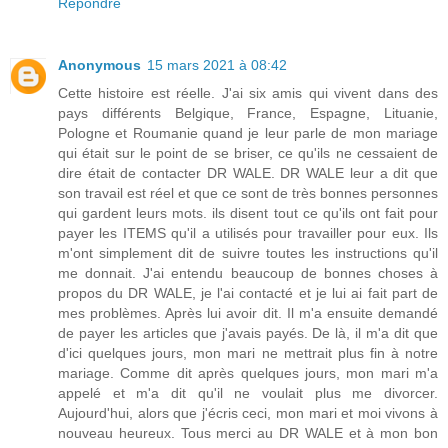
Répondre
Anonymous
15 mars 2021 à 08:42
Cette histoire est réelle. J'ai six amis qui vivent dans des
pays différents Belgique, France, Espagne, Lituanie,
Pologne et Roumanie quand je leur parle de mon mariage
qui était sur le point de se briser, ce qu'ils ne cessaient de
dire était de contacter DR WALE. DR WALE leur a dit que
son travail est réel et que ce sont de très bonnes personnes
qui gardent leurs mots. ils disent tout ce qu'ils ont fait pour
payer les ITEMS qu'il a utilisés pour travailler pour eux. Ils
m'ont simplement dit de suivre toutes les instructions qu'il
me donnait. J'ai entendu beaucoup de bonnes choses à
propos du DR WALE, je l'ai contacté et je lui ai fait part de
mes problèmes. Après lui avoir dit. Il m'a ensuite demandé
de payer les articles que j'avais payés. De là, il m'a dit que
d'ici quelques jours, mon mari ne mettrait plus fin à notre
mariage. Comme dit après quelques jours, mon mari m'a
appelé et m'a dit qu'il ne voulait plus me divorcer.
Aujourd'hui, alors que j'écris ceci, mon mari et moi vivons à
nouveau heureux. Tous merci au DR WALE et à mon bon