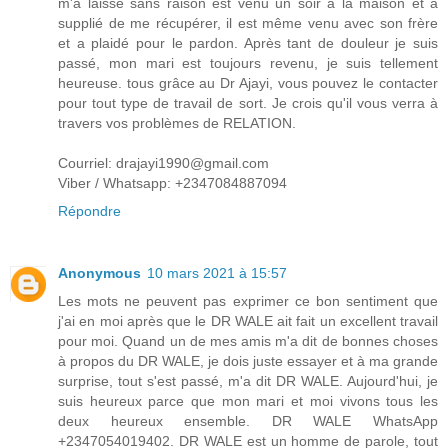
m'a laissé sans raison est venu un soir à la maison et a
supplié de me récupérer, il est même venu avec son frère
et a plaidé pour le pardon. Après tant de douleur je suis
passé, mon mari est toujours revenu, je suis tellement
heureuse. tous grâce au Dr Ajayi, vous pouvez le contacter
pour tout type de travail de sort. Je crois qu'il vous verra à
travers vos problèmes de RELATION.
Courriel: drajayi1990@gmail.com
Viber / Whatsapp: +2347084887094
Répondre
Anonymous
10 mars 2021 à 15:57
Les mots ne peuvent pas exprimer ce bon sentiment que
j'ai en moi après que le DR WALE ait fait un excellent travail
pour moi. Quand un de mes amis m'a dit de bonnes choses
à propos du DR WALE, je dois juste essayer et à ma grande
surprise, tout s'est passé, m'a dit DR WALE. Aujourd'hui, je
suis heureux parce que mon mari et moi vivons tous les
deux heureux ensemble. DR WALE WhatsApp
+2347054019402. DR WALE est un homme de parole, tout