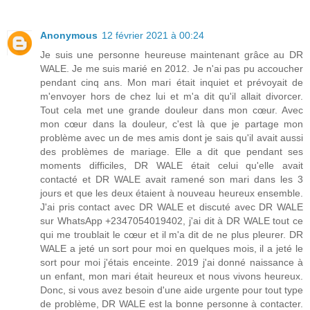
Anonymous
12 février 2021 à 00:24
Je suis une personne heureuse maintenant grâce au DR
WALE. Je me suis marié en 2012. Je n'ai pas pu accoucher
pendant cinq ans. Mon mari était inquiet et prévoyait de
m'envoyer hors de chez lui et m'a dit qu'il allait divorcer.
Tout cela met une grande douleur dans mon cœur. Avec
mon cœur dans la douleur, c'est là que je partage mon
problème avec un de mes amis dont je sais qu'il avait aussi
des problèmes de mariage. Elle a dit que pendant ses
moments difficiles, DR WALE était celui qu'elle avait
contacté et DR WALE avait ramené son mari dans les 3
jours et que les deux étaient à nouveau heureux ensemble.
J'ai pris contact avec DR WALE et discuté avec DR WALE
sur WhatsApp +2347054019402, j'ai dit à DR WALE tout ce
qui me troublait le cœur et il m'a dit de ne plus pleurer. DR
WALE a jeté un sort pour moi en quelques mois, il a jeté le
sort pour moi j'étais enceinte. 2019 j'ai donné naissance à
un enfant, mon mari était heureux et nous vivons heureux.
Donc, si vous avez besoin d'une aide urgente pour tout type
de problème, DR WALE est la bonne personne à contacter.