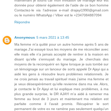
maintenant je souris car mon invitation de mariage leur est
donnée pour obtenir également de l'aide de ce bon homme
Contactez-le via l'adresse e-mail drajayi1990@gmail.com
ou le numéro WhatsApp / Viber est le +2347084887094
Répondre
Anonymous
5 mars 2021 à 13:45
Ma femme m'a quitté pour un autre homme après 5 ans de
mariage.J'ai essayé tous les moyens de me réconcilier avec
elle mais elle n'a jamais accepté de rentrer à la maison en
disant qu'elle s'ennuyait du mariage. Je cherchais des
moyens de la reconquérir en ligne lorsque je suis tombé sur
un témoignage sur un lanceur de sorts appelé Dr Ajayi qui a
aidé les gens à résoudre leurs problèmes relationnels. Je
ne crois jamais au travail spirituel mais j'aime ma femme et
je veux désespérément qu'elle revienne dans ma vie. Alors,
je contacte le Dr Ajayi et lui explique mes problèmes, à ma
plus grande surprise, le DR AJAYI m'a aidé à ramener ma
femme au bout de 3 jours et maintenant ma relation est
parfaite comme il l'avait promis. Récupérer le sort
permanent de votre ex ne ramène pas seulement quelqu'un