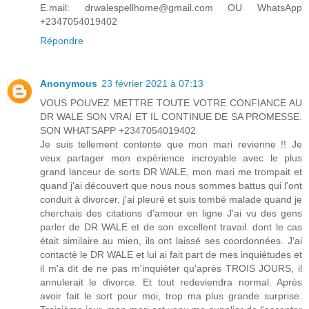
E.mail: drwalespellhome@gmail.com OU WhatsApp
+2347054019402
Répondre
Anonymous
23 février 2021 à 07:13
VOUS POUVEZ METTRE TOUTE VOTRE CONFIANCE AU
DR WALE SON VRAI ET IL CONTINUE DE SA PROMESSE.
SON WHATSAPP +2347054019402
Je suis tellement contente que mon mari revienne !! Je
veux partager mon expérience incroyable avec le plus
grand lanceur de sorts DR WALE, mon mari me trompait et
quand j'ai découvert que nous nous sommes battus qui l'ont
conduit à divorcer, j'ai pleuré et suis tombé malade quand je
cherchais des citations d'amour en ligne J'ai vu des gens
parler de DR WALE et de son excellent travail. dont le cas
était similaire au mien, ils ont laissé ses coordonnées. J'ai
contacté le DR WALE et lui ai fait part de mes inquiétudes et
il m'a dit de ne pas m'inquiéter qu'après TROIS JOURS, il
annulerait le divorce. Et tout redeviendra normal. Après
avoir fait le sort pour moi, trop ma plus grande surprise.