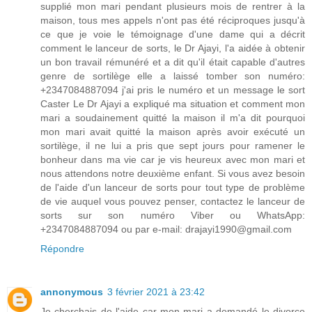
supplié mon mari pendant plusieurs mois de rentrer à la
maison, tous mes appels n'ont pas été réciproques jusqu'à
ce que je voie le témoignage d'une dame qui a décrit
comment le lanceur de sorts, le Dr Ajayi, l'a aidée à obtenir
un bon travail rémunéré et a dit qu'il était capable d'autres
genre de sortilège elle a laissé tomber son numéro:
+2347084887094 j'ai pris le numéro et un message le sort
Caster Le Dr Ajayi a expliqué ma situation et comment mon
mari a soudainement quitté la maison il m'a dit pourquoi
mon mari avait quitté la maison après avoir exécuté un
sortilège, il ne lui a pris que sept jours pour ramener le
bonheur dans ma vie car je vis heureux avec mon mari et
nous attendons notre deuxième enfant. Si vous avez besoin
de l'aide d'un lanceur de sorts pour tout type de problème
de vie auquel vous pouvez penser, contactez le lanceur de
sorts sur son numéro Viber ou WhatsApp:
+2347084887094 ou par e-mail: drajayi1990@gmail.com
Répondre
annonymous
3 février 2021 à 23:42
Je cherchais de l'aide car mon mari a demandé le divorce