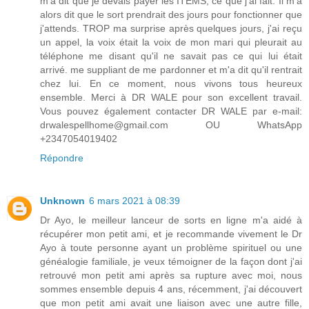
m'a dit que je devais payer les ITEMS, ce que j'ai fait. Il m'a
alors dit que le sort prendrait des jours pour fonctionner que
j'attends. TROP ma surprise après quelques jours, j'ai reçu
un appel, la voix était la voix de mon mari qui pleurait au
téléphone me disant qu'il ne savait pas ce qui lui était
arrivé. me suppliant de me pardonner et m'a dit qu'il rentrait
chez lui. En ce moment, nous vivons tous heureux
ensemble. Merci à DR WALE pour son excellent travail.
Vous pouvez également contacter DR WALE par e-mail:
drwalespellhome@gmail.com OU WhatsApp
+2347054019402
Répondre
Unknown
6 mars 2021 à 08:39
Dr Ayo, le meilleur lanceur de sorts en ligne m'a aidé à
récupérer mon petit ami, et je recommande vivement le Dr
Ayo à toute personne ayant un problème spirituel ou une
généalogie familiale, je veux témoigner de la façon dont j'ai
retrouvé mon petit ami après sa rupture avec moi, nous
sommes ensemble depuis 4 ans, récemment, j'ai découvert
que mon petit ami avait une liaison avec une autre fille,