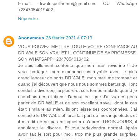
E.mail: drwalespellhome@gmail.com OU WhatsApp
+2347054019402
Répondre
Anonymous
23 février 2021 à 07:13
VOUS POUVEZ METTRE TOUTE VOTRE CONFIANCE AU
DR WALE SON VRAI ET IL CONTINUE DE SA PROMESSE.
SON WHATSAPP +2347054019402
Je suis tellement contente que mon mari revienne !! Je
veux partager mon expérience incroyable avec le plus
grand lanceur de sorts DR WALE, mon mari me trompait et
quand j'ai découvert que nous nous sommes battus qui l'ont
conduit à divorcer, j'ai pleuré et suis tombé malade quand je
cherchais des citations d'amour en ligne J'ai vu des gens
parler de DR WALE et de son excellent travail. dont le cas
était similaire au mien, ils ont laissé ses coordonnées. J'ai
contacté le DR WALE et lui ai fait part de mes inquiétudes et
il m'a dit de ne pas m'inquiéter qu'après TROIS JOURS, il
annulerait le divorce. Et tout redeviendra normal. Après
avoir fait le sort pour moi, trop ma plus grande surprise.