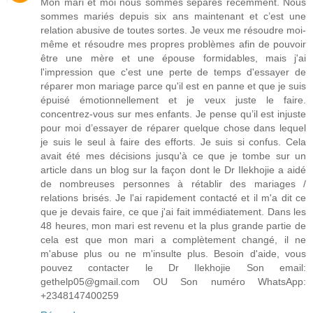
Mon mari et moi nous sommes séparés récemment. Nous
sommes mariés depuis six ans maintenant et c’est une
relation abusive de toutes sortes. Je veux me résoudre moi-
même et résoudre mes propres problèmes afin de pouvoir
être une mère et une épouse formidables, mais j'ai
l'impression que c'est une perte de temps d'essayer de
réparer mon mariage parce qu'il est en panne et que je suis
épuisé émotionnellement et je veux juste le faire.
concentrez-vous sur mes enfants. Je pense qu’il est injuste
pour moi d’essayer de réparer quelque chose dans lequel
je suis le seul à faire des efforts. Je suis si confus. Cela
avait été mes décisions jusqu'à ce que je tombe sur un
article dans un blog sur la façon dont le Dr Ilekhojie a aidé
de nombreuses personnes à rétablir des mariages /
relations brisés. Je l'ai rapidement contacté et il m'a dit ce
que je devais faire, ce que j'ai fait immédiatement. Dans les
48 heures, mon mari est revenu et la plus grande partie de
cela est que mon mari a complètement changé, il ne
m'abuse plus ou ne m'insulte plus. Besoin d'aide, vous
pouvez contacter le Dr Ilekhojie Son email:
gethelp05@gmail.com OU Son numéro WhatsApp:
+2348147400259