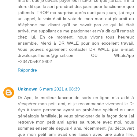
m'a dit que je devais payer les ITEMS, ce que j'ai fait. Il m'a
alors dit que le sort prendrait des jours pour fonctionner que
j'attends. TROP ma surprise après quelques jours, j'ai reçu
un appel, la voix était la voix de mon mari qui pleurait au
téléphone me disant qu'il ne savait pas ce qui lui était
arrivé. me suppliant de me pardonner et m'a dit qu'il rentrait
chez lui. En ce moment, nous vivons tous heureux
ensemble. Merci à DR WALE pour son excellent travail.
Vous pouvez également contacter DR WALE par e-mail:
drwalespellhome@gmail.com OU WhatsApp
+2347054019402
Répondre
Unknown
6 mars 2021 à 08:39
Dr Ayo, le meilleur lanceur de sorts en ligne m'a aidé à
récupérer mon petit ami, et je recommande vivement le Dr
Ayo à toute personne ayant un problème spirituel ou une
généalogie familiale, je veux témoigner de la façon dont j'ai
retrouvé mon petit ami après sa rupture avec moi, nous
sommes ensemble depuis 4 ans, récemment, j'ai découvert
que mon petit ami avait une liaison avec une autre fille,