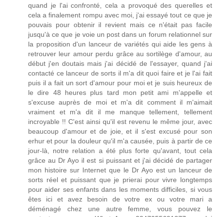
quand je l'ai confronté, cela a provoqué des querelles et
cela a finalement rompu avec moi, j'ai essayé tout ce que je
pouvais pour obtenir il revient mais ce n'était pas facile
jusqu'à ce que je voie un post dans un forum relationnel sur
la proposition d'un lanceur de variétés qui aide les gens à
retrouver leur amour perdu grâce au sortilège d'amour, au
début j'en doutais mais j'ai décidé de l'essayer, quand j'ai
contacté ce lanceur de sorts il m'a dit quoi faire et je l'ai fait
puis il a fait un sort d'amour pour moi et je suis heureux de
le dire 48 heures plus tard mon petit ami m'appelle et
s'excuse auprès de moi et m'a dit comment il m'aimait
vraiment et m'a dit il me manque tellement, tellement
incroyable !! C'est ainsi qu'il est revenu le même jour, avec
beaucoup d'amour et de joie, et il s'est excusé pour son
erhur et pour la douleur qu'il m'a causée, puis à partir de ce
jour-là, notre relation a été plus forte qu'avant, tout cela
grâce au Dr Ayo il est si puissant et j'ai décidé de partager
mon histoire sur Internet que le Dr Ayo est un lanceur de
sorts réel et puissant que je prierai pour vivre longtemps
pour aider ses enfants dans les moments difficiles, si vous
êtes ici et avez besoin de votre ex ou votre mari a
déménagé chez une autre femme, vous pouvez le