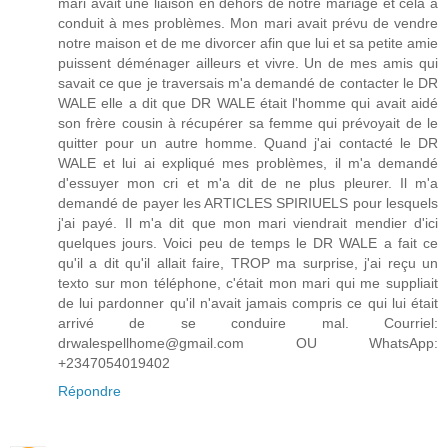
mari avait une liaison en dehors de notre mariage et cela a
conduit à mes problèmes. Mon mari avait prévu de vendre
notre maison et de me divorcer afin que lui et sa petite amie
puissent déménager ailleurs et vivre. Un de mes amis qui
savait ce que je traversais m'a demandé de contacter le DR
WALE elle a dit que DR WALE était l'homme qui avait aidé
son frère cousin à récupérer sa femme qui prévoyait de le
quitter pour un autre homme. Quand j'ai contacté le DR
WALE et lui ai expliqué mes problèmes, il m'a demandé
d'essuyer mon cri et m'a dit de ne plus pleurer. Il m'a
demandé de payer les ARTICLES SPIRIUELS pour lesquels
j'ai payé. Il m'a dit que mon mari viendrait mendier d'ici
quelques jours. Voici peu de temps le DR WALE a fait ce
qu'il a dit qu'il allait faire, TROP ma surprise, j'ai reçu un
texto sur mon téléphone, c'était mon mari qui me suppliait
de lui pardonner qu'il n'avait jamais compris ce qui lui était
arrivé de se conduire mal. Courriel:
drwalespellhome@gmail.com OU WhatsApp:
+2347054019402
Répondre