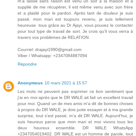
m'a laissé sans raison est venu un soir à la maison et a
supplié de me récupérer, il est même venu avec son frère
et a plaidé pour le pardon. Après tant de douleur je suis
passé, mon mari est toujours revenu, je suis tellement
heureuse. tous grâce au Dr Ajayi, vous pouvez le contacter
pour tout type de travail de sort. Je crois qu'il vous verra à
travers vos problèmes de RELATION.
Courriel: drajayi1990@gmail.com
Viber / Whatsapp: +2347084887094
Répondre
Anonymous
10 mars 2021 à 15:57
Les mots ne peuvent pas exprimer ce bon sentiment que
j'ai en moi après que le DR WALE ait fait un excellent travail
pour moi. Quand un de mes amis m'a dit de bonnes choses
à propos du DR WALE, je dois juste essayer et à ma grande
surprise, tout s'est passé, m'a dit DR WALE. Aujourd'hui, je
suis heureux parce que mon mari et moi vivons tous les
deux heureux ensemble. DR WALE WhatsApp
+2347054019402. DR WALE est un homme de parole, tout