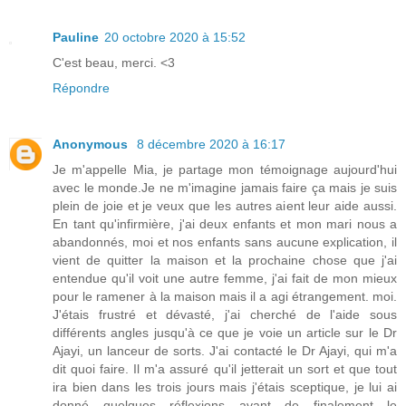
Pauline
20 octobre 2020 à 15:52
C'est beau, merci. <3
Répondre
Anonymous
8 décembre 2020 à 16:17
Je m'appelle Mia, je partage mon témoignage aujourd'hui
avec le monde.Je ne m'imagine jamais faire ça mais je suis
plein de joie et je veux que les autres aient leur aide aussi.
En tant qu'infirmière, j'ai deux enfants et mon mari nous a
abandonnés, moi et nos enfants sans aucune explication, il
vient de quitter la maison et la prochaine chose que j'ai
entendue qu'il voit une autre femme, j'ai fait de mon mieux
pour le ramener à la maison mais il a agi étrangement. moi.
J'étais frustré et dévasté, j'ai cherché de l'aide sous
différents angles jusqu'à ce que je voie un article sur le Dr
Ajayi, un lanceur de sorts. J'ai contacté le Dr Ajayi, qui m'a
dit quoi faire. Il m'a assuré qu'il jetterait un sort et que tout
ira bien dans les trois jours mais j'étais sceptique, je lui ai
donné quelques réflexions avant de finalement le