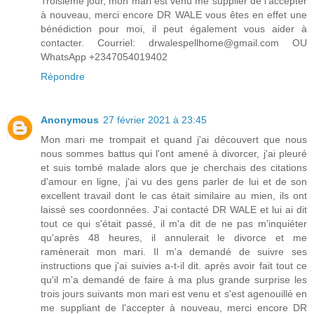
Troisième jour, mon mari est venu me supplier de l'accepter
à nouveau, merci encore DR WALE vous êtes en effet une
bénédiction pour moi, il peut également vous aider à
contacter. Courriel: drwalespellhome@gmail.com OU
WhatsApp +2347054019402
Répondre
Anonymous
27 février 2021 à 23:45
Mon mari me trompait et quand j'ai découvert que nous
nous sommes battus qui l'ont amené à divorcer, j'ai pleuré
et suis tombé malade alors que je cherchais des citations
d'amour en ligne, j'ai vu des gens parler de lui et de son
excellent travail dont le cas était similaire au mien, ils ont
laissé ses coordonnées. J'ai contacté DR WALE et lui ai dit
tout ce qui s'était passé, il m'a dit de ne pas m'inquiéter
qu'après 48 heures, il annulerait le divorce et me
ramènerait mon mari. Il m'a demandé de suivre ses
instructions que j'ai suivies a-t-il dit. après avoir fait tout ce
qu'il m'a demandé de faire à ma plus grande surprise les
trois jours suivants mon mari est venu et s'est agenouillé en
me suppliant de l'accepter à nouveau, merci encore DR