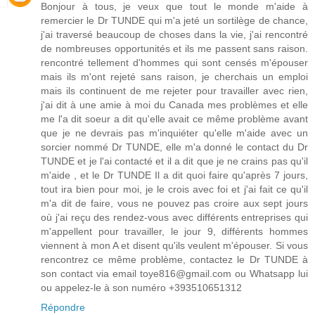
Bonjour à tous, je veux que tout le monde m'aide à
remercier le Dr TUNDE qui m'a jeté un sortilège de chance,
j'ai traversé beaucoup de choses dans la vie, j'ai rencontré
de nombreuses opportunités et ils me passent sans raison.
rencontré tellement d'hommes qui sont censés m'épouser
mais ils m'ont rejeté sans raison, je cherchais un emploi
mais ils continuent de me rejeter pour travailler avec rien,
j'ai dit à une amie à moi du Canada mes problèmes et elle
me l'a dit soeur a dit qu'elle avait ce même problème avant
que je ne devrais pas m'inquiéter qu'elle m'aide avec un
sorcier nommé Dr TUNDE, elle m'a donné le contact du Dr
TUNDE et je l'ai contacté et il a dit que je ne crains pas qu'il
m'aide , et le Dr TUNDE Il a dit quoi faire qu'après 7 jours,
tout ira bien pour moi, je le crois avec foi et j'ai fait ce qu'il
m'a dit de faire, vous ne pouvez pas croire aux sept jours
où j'ai reçu des rendez-vous avec différents entreprises qui
m'appellent pour travailler, le jour 9, différents hommes
viennent à mon A et disent qu'ils veulent m'épouser. Si vous
rencontrez ce même problème, contactez le Dr TUNDE à
son contact via email toye816@gmail.com ou Whatsapp lui
ou appelez-le à son numéro +393510651312
Répondre