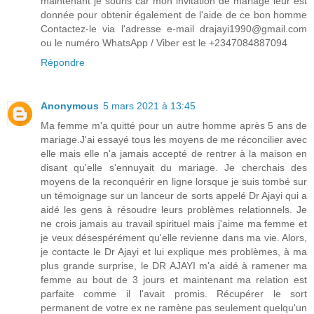
maintenant je souris car mon invitation de mariage leur est
donnée pour obtenir également de l'aide de ce bon homme
Contactez-le via l'adresse e-mail drajayi1990@gmail.com
ou le numéro WhatsApp / Viber est le +2347084887094
Répondre
Anonymous
5 mars 2021 à 13:45
Ma femme m'a quitté pour un autre homme après 5 ans de
mariage.J'ai essayé tous les moyens de me réconcilier avec
elle mais elle n'a jamais accepté de rentrer à la maison en
disant qu'elle s'ennuyait du mariage. Je cherchais des
moyens de la reconquérir en ligne lorsque je suis tombé sur
un témoignage sur un lanceur de sorts appelé Dr Ajayi qui a
aidé les gens à résoudre leurs problèmes relationnels. Je
ne crois jamais au travail spirituel mais j'aime ma femme et
je veux désespérément qu'elle revienne dans ma vie. Alors,
je contacte le Dr Ajayi et lui explique mes problèmes, à ma
plus grande surprise, le DR AJAYI m'a aidé à ramener ma
femme au bout de 3 jours et maintenant ma relation est
parfaite comme il l'avait promis. Récupérer le sort
permanent de votre ex ne ramène pas seulement quelqu'un