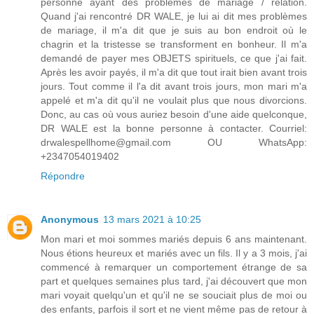
personne ayant des problèmes de mariage / relation.
Quand j'ai rencontré DR WALE, je lui ai dit mes problèmes
de mariage, il m'a dit que je suis au bon endroit où le
chagrin et la tristesse se transforment en bonheur. Il m'a
demandé de payer mes OBJETS spirituels, ce que j'ai fait.
Après les avoir payés, il m'a dit que tout irait bien avant trois
jours. Tout comme il l'a dit avant trois jours, mon mari m'a
appelé et m'a dit qu'il ne voulait plus que nous divorcions.
Donc, au cas où vous auriez besoin d'une aide quelconque,
DR WALE est la bonne personne à contacter. Courriel:
drwalespellhome@gmail.com OU WhatsApp:
+2347054019402
Répondre
Anonymous
13 mars 2021 à 10:25
Mon mari et moi sommes mariés depuis 6 ans maintenant.
Nous étions heureux et mariés avec un fils. Il y a 3 mois, j'ai
commencé à remarquer un comportement étrange de sa
part et quelques semaines plus tard, j'ai découvert que mon
mari voyait quelqu'un et qu'il ne se souciait plus de moi ou
des enfants, parfois il sort et ne vient même pas de retour à