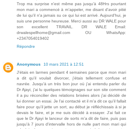
Trop ma surprise n'est même pas jusqu'à 48Hrs pourtant
mon mari a commencé à m'appeler, me disant d'avoir pitié
de lui qu'il n'a jamais su ce qui lui est arrivé. Aujourd'hui, je
suis une personne heureuse. Merci aussi au DR WALE pour
son excellent TRAVAIL. DR WALE Email:
drwalespellhome@gmail.com OU WhatsApp:
+2347054019402
Répondre
Anonymous
10 mars 2021 à 12:51
J'étais en larmes pendant 4 semaines parce que mon mari
a dit qu'il voulait divorcer, j'étais tellement confuse et
navrée. Jusqu'à un très bon jour où j'ai entendu parler du
Dr Ajayi, j'ai lu quelques témoignages sur son site comment
il a pu réconcilier des relations brisées alors j'ai décidé de
lui donner un essai. Je l'ai contacté et il m'a dit ce qu'il fallait
faire pour qu'il jette un sort, au début je réfléchissais à si je
devais le faire, et je me suis décidé à essayer. J'ai fait ce
que le Dr Ajayi le lanceur de sorts m'a dit de faire, puis pas
jusqu'à 7 jours d'intervalle hors de nulle part mon mari qui