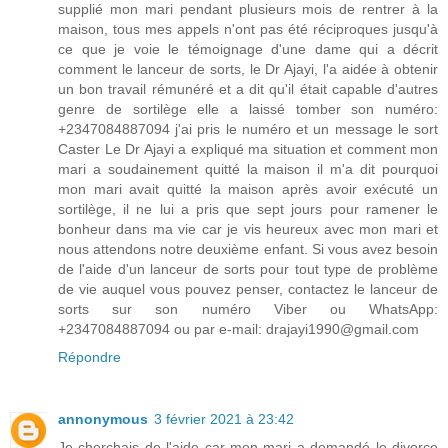
supplié mon mari pendant plusieurs mois de rentrer à la
maison, tous mes appels n'ont pas été réciproques jusqu'à
ce que je voie le témoignage d'une dame qui a décrit
comment le lanceur de sorts, le Dr Ajayi, l'a aidée à obtenir
un bon travail rémunéré et a dit qu'il était capable d'autres
genre de sortilège elle a laissé tomber son numéro:
+2347084887094 j'ai pris le numéro et un message le sort
Caster Le Dr Ajayi a expliqué ma situation et comment mon
mari a soudainement quitté la maison il m'a dit pourquoi
mon mari avait quitté la maison après avoir exécuté un
sortilège, il ne lui a pris que sept jours pour ramener le
bonheur dans ma vie car je vis heureux avec mon mari et
nous attendons notre deuxième enfant. Si vous avez besoin
de l'aide d'un lanceur de sorts pour tout type de problème
de vie auquel vous pouvez penser, contactez le lanceur de
sorts sur son numéro Viber ou WhatsApp:
+2347084887094 ou par e-mail: drajayi1990@gmail.com
Répondre
annonymous
3 février 2021 à 23:42
Je cherchais de l'aide car mon mari a demandé le divorce