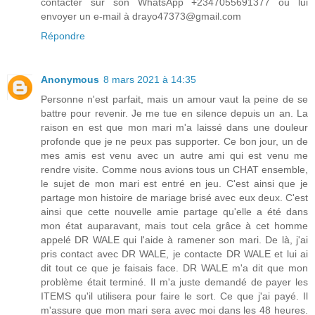
contacter sur son WhatsApp +2347055691377 ou lui
envoyer un e-mail à drayo47373@gmail.com
Répondre
Anonymous
8 mars 2021 à 14:35
Personne n'est parfait, mais un amour vaut la peine de se
battre pour revenir. Je me tue en silence depuis un an. La
raison en est que mon mari m'a laissé dans une douleur
profonde que je ne peux pas supporter. Ce bon jour, un de
mes amis est venu avec un autre ami qui est venu me
rendre visite. Comme nous avions tous un CHAT ensemble,
le sujet de mon mari est entré en jeu. C'est ainsi que je
partage mon histoire de mariage brisé avec eux deux. C'est
ainsi que cette nouvelle amie partage qu'elle a été dans
mon état auparavant, mais tout cela grâce à cet homme
appelé DR WALE qui l'aide à ramener son mari. De là, j'ai
pris contact avec DR WALE, je contacte DR WALE et lui ai
dit tout ce que je faisais face. DR WALE m'a dit que mon
problème était terminé. Il m'a juste demandé de payer les
ITEMS qu'il utilisera pour faire le sort. Ce que j'ai payé. Il
m'assure que mon mari sera avec moi dans les 48 heures.