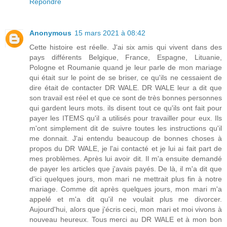
Répondre
Anonymous
15 mars 2021 à 08:42
Cette histoire est réelle. J'ai six amis qui vivent dans des
pays différents Belgique, France, Espagne, Lituanie,
Pologne et Roumanie quand je leur parle de mon mariage
qui était sur le point de se briser, ce qu'ils ne cessaient de
dire était de contacter DR WALE. DR WALE leur a dit que
son travail est réel et que ce sont de très bonnes personnes
qui gardent leurs mots. ils disent tout ce qu'ils ont fait pour
payer les ITEMS qu'il a utilisés pour travailler pour eux. Ils
m'ont simplement dit de suivre toutes les instructions qu'il
me donnait. J'ai entendu beaucoup de bonnes choses à
propos du DR WALE, je l'ai contacté et je lui ai fait part de
mes problèmes. Après lui avoir dit. Il m'a ensuite demandé
de payer les articles que j'avais payés. De là, il m'a dit que
d'ici quelques jours, mon mari ne mettrait plus fin à notre
mariage. Comme dit après quelques jours, mon mari m'a
appelé et m'a dit qu'il ne voulait plus me divorcer.
Aujourd'hui, alors que j'écris ceci, mon mari et moi vivons à
nouveau heureux. Tous merci au DR WALE et à mon bon