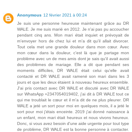
Anonymous
12 février 2021 à 00:24
Je suis une personne heureuse maintenant grâce au DR
WALE. Je me suis marié en 2012. Je n'ai pas pu accoucher
pendant cinq ans. Mon mari était inquiet et prévoyait de
m'envoyer hors de chez lui et m'a dit qu'il allait divorcer.
Tout cela met une grande douleur dans mon cœur. Avec
mon cœur dans la douleur, c'est là que je partage mon
problème avec un de mes amis dont je sais qu'il avait aussi
des problèmes de mariage. Elle a dit que pendant ses
moments difficiles, DR WALE était celui qu'elle avait
contacté et DR WALE avait ramené son mari dans les 3
jours et que les deux étaient à nouveau heureux ensemble.
J'ai pris contact avec DR WALE et discuté avec DR WALE
sur WhatsApp +2347054019402, j'ai dit à DR WALE tout ce
qui me troublait le cœur et il m'a dit de ne plus pleurer. DR
WALE a jeté un sort pour moi en quelques mois, il a jeté le
sort pour moi j'étais enceinte. 2019 j'ai donné naissance à
un enfant, mon mari était heureux et nous vivons heureux.
Donc, si vous avez besoin d'une aide urgente pour tout type
de problème, DR WALE est la bonne personne à contacter.