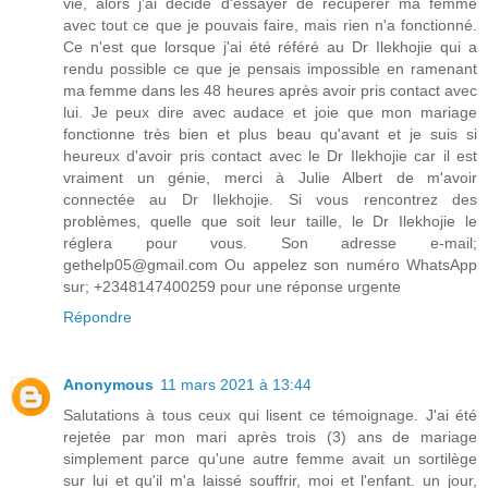
vie, alors j'ai décidé d'essayer de récupérer ma femme
avec tout ce que je pouvais faire, mais rien n'a fonctionné.
Ce n'est que lorsque j'ai été référé au Dr Ilekhojie qui a
rendu possible ce que je pensais impossible en ramenant
ma femme dans les 48 heures après avoir pris contact avec
lui. Je peux dire avec audace et joie que mon mariage
fonctionne très bien et plus beau qu'avant et je suis si
heureux d'avoir pris contact avec le Dr Ilekhojie car il est
vraiment un génie, merci à Julie Albert de m'avoir
connectée au Dr Ilekhojie. Si vous rencontrez des
problèmes, quelle que soit leur taille, le Dr Ilekhojie le
réglera pour vous. Son adresse e-mail;
gethelp05@gmail.com Ou appelez son numéro WhatsApp
sur; +2348147400259 pour une réponse urgente
Répondre
Anonymous
11 mars 2021 à 13:44
Salutations à tous ceux qui lisent ce témoignage. J'ai été
rejetée par mon mari après trois (3) ans de mariage
simplement parce qu'une autre femme avait un sortilège
sur lui et qu'il m'a laissé souffrir, moi et l'enfant. un jour,