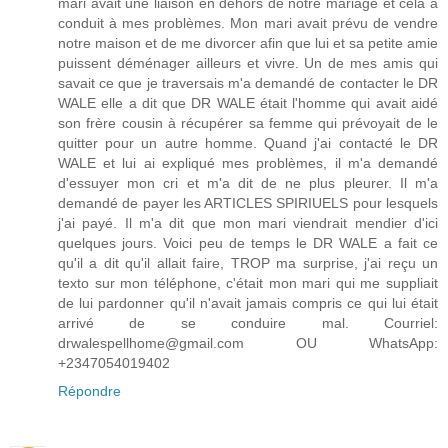
mari avait une liaison en dehors de notre mariage et cela a
conduit à mes problèmes. Mon mari avait prévu de vendre
notre maison et de me divorcer afin que lui et sa petite amie
puissent déménager ailleurs et vivre. Un de mes amis qui
savait ce que je traversais m'a demandé de contacter le DR
WALE elle a dit que DR WALE était l'homme qui avait aidé
son frère cousin à récupérer sa femme qui prévoyait de le
quitter pour un autre homme. Quand j'ai contacté le DR
WALE et lui ai expliqué mes problèmes, il m'a demandé
d'essuyer mon cri et m'a dit de ne plus pleurer. Il m'a
demandé de payer les ARTICLES SPIRIUELS pour lesquels
j'ai payé. Il m'a dit que mon mari viendrait mendier d'ici
quelques jours. Voici peu de temps le DR WALE a fait ce
qu'il a dit qu'il allait faire, TROP ma surprise, j'ai reçu un
texto sur mon téléphone, c'était mon mari qui me suppliait
de lui pardonner qu'il n'avait jamais compris ce qui lui était
arrivé de se conduire mal. Courriel:
drwalespellhome@gmail.com OU WhatsApp:
+2347054019402
Répondre