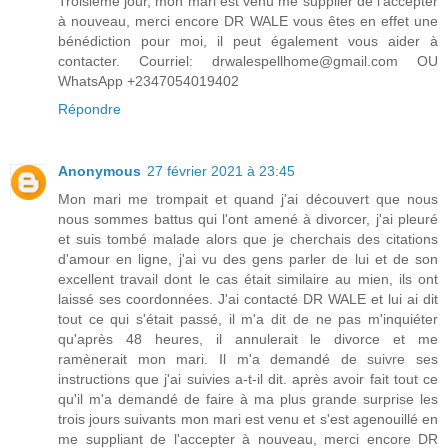
Troisième jour, mon mari est venu me supplier de l'accepter
à nouveau, merci encore DR WALE vous êtes en effet une
bénédiction pour moi, il peut également vous aider à
contacter. Courriel: drwalespellhome@gmail.com OU
WhatsApp +2347054019402
Répondre
Anonymous
27 février 2021 à 23:45
Mon mari me trompait et quand j'ai découvert que nous
nous sommes battus qui l'ont amené à divorcer, j'ai pleuré
et suis tombé malade alors que je cherchais des citations
d'amour en ligne, j'ai vu des gens parler de lui et de son
excellent travail dont le cas était similaire au mien, ils ont
laissé ses coordonnées. J'ai contacté DR WALE et lui ai dit
tout ce qui s'était passé, il m'a dit de ne pas m'inquiéter
qu'après 48 heures, il annulerait le divorce et me
ramènerait mon mari. Il m'a demandé de suivre ses
instructions que j'ai suivies a-t-il dit. après avoir fait tout ce
qu'il m'a demandé de faire à ma plus grande surprise les
trois jours suivants mon mari est venu et s'est agenouillé en
me suppliant de l'accepter à nouveau, merci encore DR