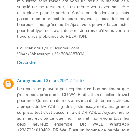
m'a laissé sans raison est venu un soir à la maison et a
supplié de me récupérer, il est même venu avec son frère
et a plaidé pour le pardon. Après tant de douleur je suis
passé, mon mari est toujours revenu, je suis tellement
heureuse. tous grâce au Dr Ajayi, vous pouvez le contacter
pour tout type de travail de sort. Je crois qu'il vous verra à
travers vos problèmes de RELATION.
Courriel: drajayi1990@gmail.com
Viber / Whatsapp: +2347084887094
Répondre
Anonymous
10 mars 2021 à 15:57
Les mots ne peuvent pas exprimer ce bon sentiment que
j'ai en moi après que le DR WALE ait fait un excellent travail
pour moi. Quand un de mes amis m'a dit de bonnes choses
à propos du DR WALE, je dois juste essayer et à ma grande
surprise, tout s'est passé, m'a dit DR WALE. Aujourd'hui, je
suis heureux parce que mon mari et moi vivons tous les
deux heureux ensemble. DR WALE WhatsApp
+2347054019402. DR WALE est un homme de parole, tout