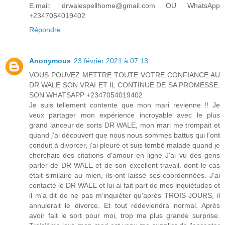
E.mail: drwalespellhome@gmail.com OU WhatsApp
+2347054019402
Répondre
Anonymous
23 février 2021 à 07:13
VOUS POUVEZ METTRE TOUTE VOTRE CONFIANCE AU
DR WALE SON VRAI ET IL CONTINUE DE SA PROMESSE.
SON WHATSAPP +2347054019402
Je suis tellement contente que mon mari revienne !! Je
veux partager mon expérience incroyable avec le plus
grand lanceur de sorts DR WALE, mon mari me trompait et
quand j'ai découvert que nous nous sommes battus qui l'ont
conduit à divorcer, j'ai pleuré et suis tombé malade quand je
cherchais des citations d'amour en ligne J'ai vu des gens
parler de DR WALE et de son excellent travail. dont le cas
était similaire au mien, ils ont laissé ses coordonnées. J'ai
contacté le DR WALE et lui ai fait part de mes inquiétudes et
il m'a dit de ne pas m'inquiéter qu'après TROIS JOURS, il
annulerait le divorce. Et tout redeviendra normal. Après
avoir fait le sort pour moi, trop ma plus grande surprise.