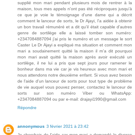
supplié mon mari pendant plusieurs mois de rentrer à la
maison, tous mes appels n'ont pas été réciproques jusqu'à
ce que je voie le témoignage d'une dame qui a décrit
comment le lanceur de sorts, le Dr Ajayi, l'a aidée à obtenir
un bon travail rémunéré et a dit qu'il était capable d'autres
genre de sortilège elle a laissé tomber son numéro:
+2347084887094 j'ai pris le numéro et un message le sort
Caster Le Dr Ajayi a expliqué ma situation et comment mon
mari a soudainement quitté la maison il m'a dit pourquoi
mon mari avait quitté la maison après avoir exécuté un
sortilège, il ne lui a pris que sept jours pour ramener le
bonheur dans ma vie car je vis heureux avec mon mari et
nous attendons notre deuxième enfant. Si vous avez besoin
de l'aide d'un lanceur de sorts pour tout type de problème
de vie auquel vous pouvez penser, contactez le lanceur de
sorts sur son numéro Viber ou WhatsApp:
+2347084887094 ou par e-mail: drajayi1990@gmail.com
Répondre
annonymous
3 février 2021 à 23:42
Je cherchais de l'aide car mon mari a demandé le divorce