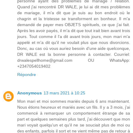
personne ayant des problèmes de mariage / relation.
Quand j'ai rencontré DR WALE, je lui ai dit mes problèmes
de mariage, il m'a dit que je suis au bon endroit où le
chagrin et la tristesse se transforment en bonheur. Il m'a
demandé de payer mes OBJETS spirituels, ce que j'ai fait.
Après les avoir payés, il m'a dit que tout irait bien avant trois
jours. Tout comme il l'a dit avant trois jours, mon mari m'a
appelé et m'a dit qu'il ne voulait plus que nous divorcions.
Donc, au cas où vous auriez besoin d'une aide quelconque,
DR WALE est la bonne personne à contacter. Courriel:
drwalespellhome@gmail.com OU WhatsApp:
+2347054019402
Répondre
Anonymous
13 mars 2021 à 10:25
Mon mari et moi sommes mariés depuis 6 ans maintenant.
Nous étions heureux et mariés avec un fils. Il y a 3 mois, j'ai
commencé à remarquer un comportement étrange de sa
part et quelques semaines plus tard, j'ai découvert que mon
mari voyait quelqu'un et qu'il ne se souciait plus de moi ou
des enfants, parfois il sort et ne vient même pas de retour à