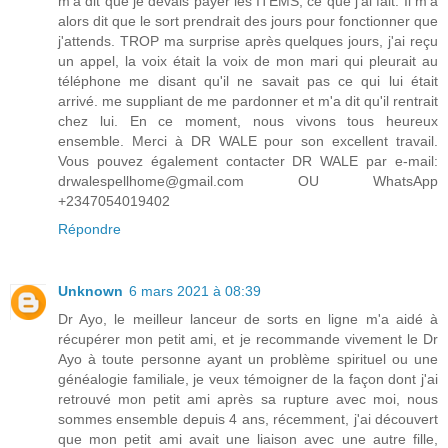
m'a dit que je devais payer les ITEMS, ce que j'ai fait. Il m'a
alors dit que le sort prendrait des jours pour fonctionner que
j'attends. TROP ma surprise après quelques jours, j'ai reçu
un appel, la voix était la voix de mon mari qui pleurait au
téléphone me disant qu'il ne savait pas ce qui lui était
arrivé. me suppliant de me pardonner et m'a dit qu'il rentrait
chez lui. En ce moment, nous vivons tous heureux
ensemble. Merci à DR WALE pour son excellent travail.
Vous pouvez également contacter DR WALE par e-mail:
drwalespellhome@gmail.com OU WhatsApp
+2347054019402
Répondre
Unknown
6 mars 2021 à 08:39
Dr Ayo, le meilleur lanceur de sorts en ligne m'a aidé à
récupérer mon petit ami, et je recommande vivement le Dr
Ayo à toute personne ayant un problème spirituel ou une
généalogie familiale, je veux témoigner de la façon dont j'ai
retrouvé mon petit ami après sa rupture avec moi, nous
sommes ensemble depuis 4 ans, récemment, j'ai découvert
que mon petit ami avait une liaison avec une autre fille,