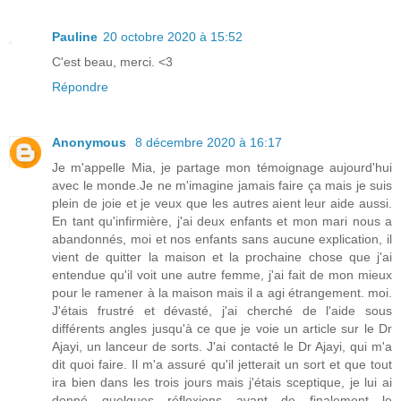
Pauline
20 octobre 2020 à 15:52
C'est beau, merci. <3
Répondre
Anonymous
8 décembre 2020 à 16:17
Je m'appelle Mia, je partage mon témoignage aujourd'hui
avec le monde.Je ne m'imagine jamais faire ça mais je suis
plein de joie et je veux que les autres aient leur aide aussi.
En tant qu'infirmière, j'ai deux enfants et mon mari nous a
abandonnés, moi et nos enfants sans aucune explication, il
vient de quitter la maison et la prochaine chose que j'ai
entendue qu'il voit une autre femme, j'ai fait de mon mieux
pour le ramener à la maison mais il a agi étrangement. moi.
J'étais frustré et dévasté, j'ai cherché de l'aide sous
différents angles jusqu'à ce que je voie un article sur le Dr
Ajayi, un lanceur de sorts. J'ai contacté le Dr Ajayi, qui m'a
dit quoi faire. Il m'a assuré qu'il jetterait un sort et que tout
ira bien dans les trois jours mais j'étais sceptique, je lui ai
donné quelques réflexions avant de finalement le