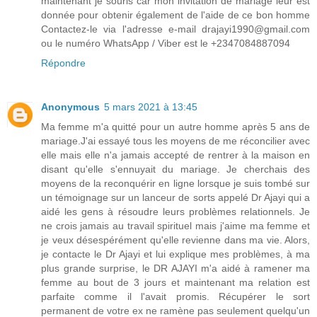
maintenant je souris car mon invitation de mariage leur est
donnée pour obtenir également de l'aide de ce bon homme
Contactez-le via l'adresse e-mail drajayi1990@gmail.com
ou le numéro WhatsApp / Viber est le +2347084887094
Répondre
Anonymous
5 mars 2021 à 13:45
Ma femme m'a quitté pour un autre homme après 5 ans de
mariage.J'ai essayé tous les moyens de me réconcilier avec
elle mais elle n'a jamais accepté de rentrer à la maison en
disant qu'elle s'ennuyait du mariage. Je cherchais des
moyens de la reconquérir en ligne lorsque je suis tombé sur
un témoignage sur un lanceur de sorts appelé Dr Ajayi qui a
aidé les gens à résoudre leurs problèmes relationnels. Je
ne crois jamais au travail spirituel mais j'aime ma femme et
je veux désespérément qu'elle revienne dans ma vie. Alors,
je contacte le Dr Ajayi et lui explique mes problèmes, à ma
plus grande surprise, le DR AJAYI m'a aidé à ramener ma
femme au bout de 3 jours et maintenant ma relation est
parfaite comme il l'avait promis. Récupérer le sort
permanent de votre ex ne ramène pas seulement quelqu'un