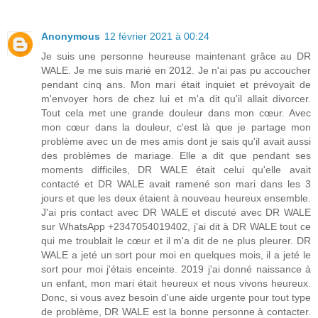
Anonymous
12 février 2021 à 00:24
Je suis une personne heureuse maintenant grâce au DR
WALE. Je me suis marié en 2012. Je n'ai pas pu accoucher
pendant cinq ans. Mon mari était inquiet et prévoyait de
m'envoyer hors de chez lui et m'a dit qu'il allait divorcer.
Tout cela met une grande douleur dans mon cœur. Avec
mon cœur dans la douleur, c'est là que je partage mon
problème avec un de mes amis dont je sais qu'il avait aussi
des problèmes de mariage. Elle a dit que pendant ses
moments difficiles, DR WALE était celui qu'elle avait
contacté et DR WALE avait ramené son mari dans les 3
jours et que les deux étaient à nouveau heureux ensemble.
J'ai pris contact avec DR WALE et discuté avec DR WALE
sur WhatsApp +2347054019402, j'ai dit à DR WALE tout ce
qui me troublait le cœur et il m'a dit de ne plus pleurer. DR
WALE a jeté un sort pour moi en quelques mois, il a jeté le
sort pour moi j'étais enceinte. 2019 j'ai donné naissance à
un enfant, mon mari était heureux et nous vivons heureux.
Donc, si vous avez besoin d'une aide urgente pour tout type
de problème, DR WALE est la bonne personne à contacter.