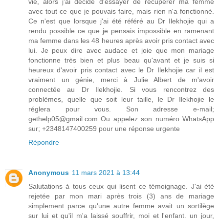
vie, alors j'ai décidé d'essayer de récupérer ma femme
avec tout ce que je pouvais faire, mais rien n'a fonctionné.
Ce n'est que lorsque j'ai été référé au Dr Ilekhojie qui a
rendu possible ce que je pensais impossible en ramenant
ma femme dans les 48 heures après avoir pris contact avec
lui. Je peux dire avec audace et joie que mon mariage
fonctionne très bien et plus beau qu'avant et je suis si
heureux d'avoir pris contact avec le Dr Ilekhojie car il est
vraiment un génie, merci à Julie Albert de m'avoir
connectée au Dr Ilekhojie. Si vous rencontrez des
problèmes, quelle que soit leur taille, le Dr Ilekhojie le
réglera pour vous. Son adresse e-mail;
gethelp05@gmail.com Ou appelez son numéro WhatsApp
sur; +2348147400259 pour une réponse urgente
Répondre
Anonymous
11 mars 2021 à 13:44
Salutations à tous ceux qui lisent ce témoignage. J'ai été
rejetée par mon mari après trois (3) ans de mariage
simplement parce qu'une autre femme avait un sortilège
sur lui et qu'il m'a laissé souffrir, moi et l'enfant. un jour,