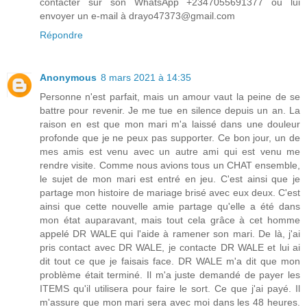
contacter sur son WhatsApp +2347055691377 ou lui
envoyer un e-mail à drayo47373@gmail.com
Répondre
Anonymous
8 mars 2021 à 14:35
Personne n'est parfait, mais un amour vaut la peine de se
battre pour revenir. Je me tue en silence depuis un an. La
raison en est que mon mari m'a laissé dans une douleur
profonde que je ne peux pas supporter. Ce bon jour, un de
mes amis est venu avec un autre ami qui est venu me
rendre visite. Comme nous avions tous un CHAT ensemble,
le sujet de mon mari est entré en jeu. C'est ainsi que je
partage mon histoire de mariage brisé avec eux deux. C'est
ainsi que cette nouvelle amie partage qu'elle a été dans
mon état auparavant, mais tout cela grâce à cet homme
appelé DR WALE qui l'aide à ramener son mari. De là, j'ai
pris contact avec DR WALE, je contacte DR WALE et lui ai
dit tout ce que je faisais face. DR WALE m'a dit que mon
problème était terminé. Il m'a juste demandé de payer les
ITEMS qu'il utilisera pour faire le sort. Ce que j'ai payé. Il
m'assure que mon mari sera avec moi dans les 48 heures.