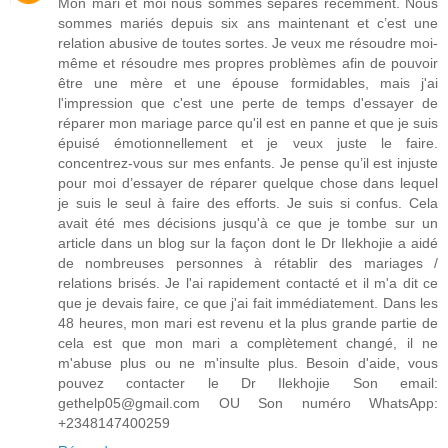
Mon mari et moi nous sommes séparés récemment. Nous
sommes mariés depuis six ans maintenant et c’est une
relation abusive de toutes sortes. Je veux me résoudre moi-
même et résoudre mes propres problèmes afin de pouvoir
être une mère et une épouse formidables, mais j'ai
l'impression que c'est une perte de temps d'essayer de
réparer mon mariage parce qu'il est en panne et que je suis
épuisé émotionnellement et je veux juste le faire.
concentrez-vous sur mes enfants. Je pense qu’il est injuste
pour moi d’essayer de réparer quelque chose dans lequel
je suis le seul à faire des efforts. Je suis si confus. Cela
avait été mes décisions jusqu'à ce que je tombe sur un
article dans un blog sur la façon dont le Dr Ilekhojie a aidé
de nombreuses personnes à rétablir des mariages /
relations brisés. Je l'ai rapidement contacté et il m'a dit ce
que je devais faire, ce que j'ai fait immédiatement. Dans les
48 heures, mon mari est revenu et la plus grande partie de
cela est que mon mari a complètement changé, il ne
m'abuse plus ou ne m'insulte plus. Besoin d'aide, vous
pouvez contacter le Dr Ilekhojie Son email:
gethelp05@gmail.com OU Son numéro WhatsApp:
+2348147400259