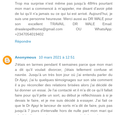
Trop ma surprise n'est même pas jusqu'à 48Hrs pourtant
mon mari a commencé à m'appeler, me disant d'avoir pitié
de lui qu'il n'a jamais su ce qui lui est arrivé. Aujourd'hui, je
suis une personne heureuse. Merci aussi au DR WALE pour
son excellent TRAVAIL. DR WALE Email:
drwalespellhome@gmail.com OU WhatsApp:
+2347054019402
Répondre
Anonymous
10 mars 2021 à 12:51
J'étais en larmes pendant 4 semaines parce que mon mari
a dit qu'il voulait divorcer, j'étais tellement confuse et
navrée. Jusqu'à un très bon jour où j'ai entendu parler du
Dr Ajayi, j'ai lu quelques témoignages sur son site comment
il a pu réconcilier des relations brisées alors j'ai décidé de
lui donner un essai. Je l'ai contacté et il m'a dit ce qu'il fallait
faire pour qu'il jette un sort, au début je réfléchissais à si je
devais le faire, et je me suis décidé à essayer. J'ai fait ce
que le Dr Ajayi le lanceur de sorts m'a dit de faire, puis pas
jusqu'à 7 jours d'intervalle hors de nulle part mon mari qui