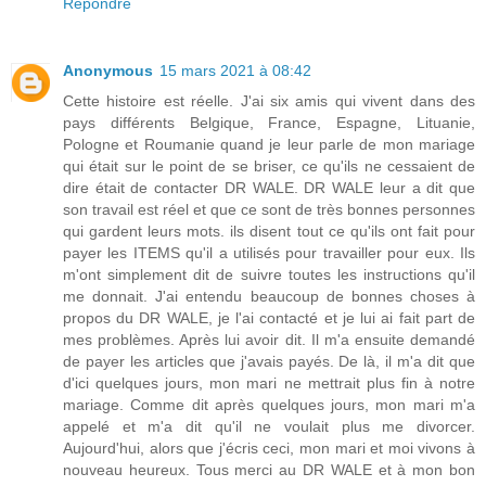
Répondre
Anonymous
15 mars 2021 à 08:42
Cette histoire est réelle. J'ai six amis qui vivent dans des
pays différents Belgique, France, Espagne, Lituanie,
Pologne et Roumanie quand je leur parle de mon mariage
qui était sur le point de se briser, ce qu'ils ne cessaient de
dire était de contacter DR WALE. DR WALE leur a dit que
son travail est réel et que ce sont de très bonnes personnes
qui gardent leurs mots. ils disent tout ce qu'ils ont fait pour
payer les ITEMS qu'il a utilisés pour travailler pour eux. Ils
m'ont simplement dit de suivre toutes les instructions qu'il
me donnait. J'ai entendu beaucoup de bonnes choses à
propos du DR WALE, je l'ai contacté et je lui ai fait part de
mes problèmes. Après lui avoir dit. Il m'a ensuite demandé
de payer les articles que j'avais payés. De là, il m'a dit que
d'ici quelques jours, mon mari ne mettrait plus fin à notre
mariage. Comme dit après quelques jours, mon mari m'a
appelé et m'a dit qu'il ne voulait plus me divorcer.
Aujourd'hui, alors que j'écris ceci, mon mari et moi vivons à
nouveau heureux. Tous merci au DR WALE et à mon bon