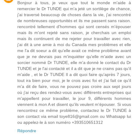
Bonjour à tous, je veux que tout le monde m'aide à
remercier le Dr TUNDE qui m'a jeté un sortilège de chance,
j'ai traversé beaucoup de choses dans la vie, j'ai rencontré
de nombreuses opportunités et ils me passent sans raison.
rencontré tellement d'hommes qui sont censés m'épouser
mais ils m'ont rejeté sans raison, je cherchais un emploi
mais ils continuent de me rejeter pour travailler avec rien,
j'ai dit à une amie à moi du Canada mes problèmes et elle
me l'a dit soeur a dit qu'elle avait ce même problème avant
que je ne devrais pas m'inquiéter qu'elle m'aide avec un
sorcier nommé Dr TUNDE, elle m'a donné le contact du Dr
TUNDE et je l'ai contacté et il a dit que je ne crains pas qu'il
m'aide , et le Dr TUNDE Il a dit quoi faire qu'après 7 jours,
tout ira bien pour moi, je le crois avec foi et j'ai fait ce qu'il
m'a dit de faire, vous ne pouvez pas croire aux sept jours
où j'ai reçu des rendez-vous avec différents entreprises qui
m'appellent pour travailler, le jour 9, différents hommes
viennent à mon A et disent qu'ils veulent m'épouser. Si vous
rencontrez ce même problème, contactez le Dr TUNDE à
son contact via email toye816@gmail.com ou Whatsapp lui
ou appelez-le à son numéro +393510651312
Répondre