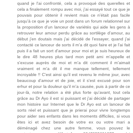
quand je l'ai confronté, cela a provoqué des querelles et
cela a finalement rompu avec moi, j'ai essayé tout ce que je
pouvais pour obtenir il revient mais ce n'était pas facile
jusqu'à ce que je voie un post dans un forum relationnel sur
la proposition d'un lanceur de variétés qui aide les gens à
retrouver leur amour perdu grâce au sortilège d'amour, au
début j'en doutais mais j'ai décidé de l'essayer, quand j'ai
contacté ce lanceur de sorts il m'a dit quoi faire et je l'ai fait
puis il a fait un sort d'amour pour moi et je suis heureux de
le dire 48 heures plus tard mon petit ami m'appelle et
s'excuse auprès de moi et m'a dit comment il m'aimait
vraiment et m'a dit il me manque tellement, tellement
incroyable !! C'est ainsi qu'il est revenu le même jour, avec
beaucoup d'amour et de joie, et il s'est excusé pour son
erhur et pour la douleur qu'il m'a causée, puis à partir de ce
jour-là, notre relation a été plus forte qu'avant, tout cela
grâce au Dr Ayo il est si puissant et j'ai décidé de partager
mon histoire sur Internet que le Dr Ayo est un lanceur de
sorts réel et puissant que je prierai pour vivre longtemps
pour aider ses enfants dans les moments difficiles, si vous
êtes ici et avez besoin de votre ex ou votre mari a
déménagé chez une autre femme, vous pouvez le