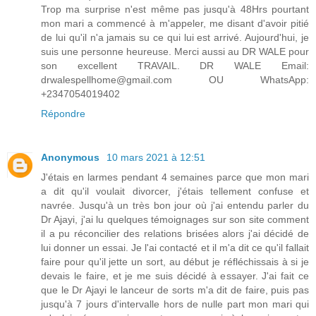
Trop ma surprise n'est même pas jusqu'à 48Hrs pourtant
mon mari a commencé à m'appeler, me disant d'avoir pitié
de lui qu'il n'a jamais su ce qui lui est arrivé. Aujourd'hui, je
suis une personne heureuse. Merci aussi au DR WALE pour
son excellent TRAVAIL. DR WALE Email:
drwalespellhome@gmail.com OU WhatsApp:
+2347054019402
Répondre
Anonymous
10 mars 2021 à 12:51
J'étais en larmes pendant 4 semaines parce que mon mari
a dit qu'il voulait divorcer, j'étais tellement confuse et
navrée. Jusqu'à un très bon jour où j'ai entendu parler du
Dr Ajayi, j'ai lu quelques témoignages sur son site comment
il a pu réconcilier des relations brisées alors j'ai décidé de
lui donner un essai. Je l'ai contacté et il m'a dit ce qu'il fallait
faire pour qu'il jette un sort, au début je réfléchissais à si je
devais le faire, et je me suis décidé à essayer. J'ai fait ce
que le Dr Ajayi le lanceur de sorts m'a dit de faire, puis pas
jusqu'à 7 jours d'intervalle hors de nulle part mon mari qui