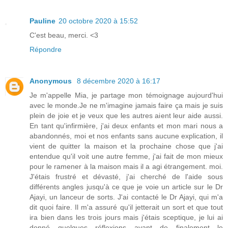
Pauline
20 octobre 2020 à 15:52
C'est beau, merci. <3
Répondre
Anonymous
8 décembre 2020 à 16:17
Je m'appelle Mia, je partage mon témoignage aujourd'hui
avec le monde.Je ne m'imagine jamais faire ça mais je suis
plein de joie et je veux que les autres aient leur aide aussi.
En tant qu'infirmière, j'ai deux enfants et mon mari nous a
abandonnés, moi et nos enfants sans aucune explication, il
vient de quitter la maison et la prochaine chose que j'ai
entendue qu'il voit une autre femme, j'ai fait de mon mieux
pour le ramener à la maison mais il a agi étrangement. moi.
J'étais frustré et dévasté, j'ai cherché de l'aide sous
différents angles jusqu'à ce que je voie un article sur le Dr
Ajayi, un lanceur de sorts. J'ai contacté le Dr Ajayi, qui m'a
dit quoi faire. Il m'a assuré qu'il jetterait un sort et que tout
ira bien dans les trois jours mais j'étais sceptique, je lui ai
donné quelques réflexions avant de finalement le