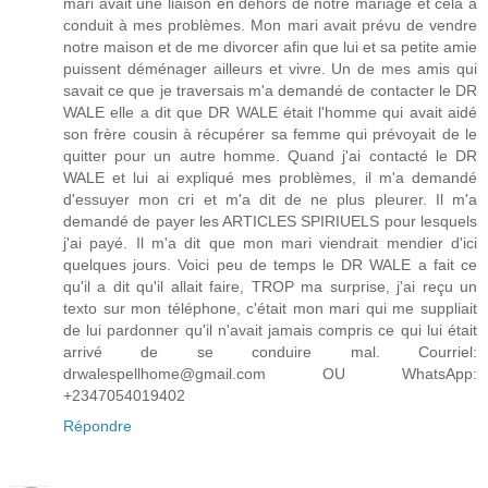
mari avait une liaison en dehors de notre mariage et cela a
conduit à mes problèmes. Mon mari avait prévu de vendre
notre maison et de me divorcer afin que lui et sa petite amie
puissent déménager ailleurs et vivre. Un de mes amis qui
savait ce que je traversais m'a demandé de contacter le DR
WALE elle a dit que DR WALE était l'homme qui avait aidé
son frère cousin à récupérer sa femme qui prévoyait de le
quitter pour un autre homme. Quand j'ai contacté le DR
WALE et lui ai expliqué mes problèmes, il m'a demandé
d'essuyer mon cri et m'a dit de ne plus pleurer. Il m'a
demandé de payer les ARTICLES SPIRIUELS pour lesquels
j'ai payé. Il m'a dit que mon mari viendrait mendier d'ici
quelques jours. Voici peu de temps le DR WALE a fait ce
qu'il a dit qu'il allait faire, TROP ma surprise, j'ai reçu un
texto sur mon téléphone, c'était mon mari qui me suppliait
de lui pardonner qu'il n'avait jamais compris ce qui lui était
arrivé de se conduire mal. Courriel:
drwalespellhome@gmail.com OU WhatsApp:
+2347054019402
Répondre