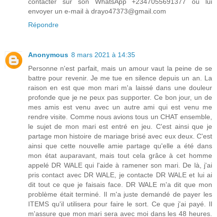
contacter sur son WhatsApp +2347055691377 ou lui
envoyer un e-mail à drayo47373@gmail.com
Répondre
Anonymous
8 mars 2021 à 14:35
Personne n'est parfait, mais un amour vaut la peine de se
battre pour revenir. Je me tue en silence depuis un an. La
raison en est que mon mari m'a laissé dans une douleur
profonde que je ne peux pas supporter. Ce bon jour, un de
mes amis est venu avec un autre ami qui est venu me
rendre visite. Comme nous avions tous un CHAT ensemble,
le sujet de mon mari est entré en jeu. C'est ainsi que je
partage mon histoire de mariage brisé avec eux deux. C'est
ainsi que cette nouvelle amie partage qu'elle a été dans
mon état auparavant, mais tout cela grâce à cet homme
appelé DR WALE qui l'aide à ramener son mari. De là, j'ai
pris contact avec DR WALE, je contacte DR WALE et lui ai
dit tout ce que je faisais face. DR WALE m'a dit que mon
problème était terminé. Il m'a juste demandé de payer les
ITEMS qu'il utilisera pour faire le sort. Ce que j'ai payé. Il
m'assure que mon mari sera avec moi dans les 48 heures.