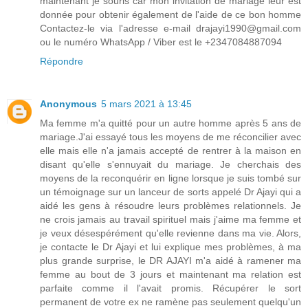
maintenant je souris car mon invitation de mariage leur est
donnée pour obtenir également de l'aide de ce bon homme
Contactez-le via l'adresse e-mail drajayi1990@gmail.com
ou le numéro WhatsApp / Viber est le +2347084887094
Répondre
Anonymous
5 mars 2021 à 13:45
Ma femme m'a quitté pour un autre homme après 5 ans de
mariage.J'ai essayé tous les moyens de me réconcilier avec
elle mais elle n'a jamais accepté de rentrer à la maison en
disant qu'elle s'ennuyait du mariage. Je cherchais des
moyens de la reconquérir en ligne lorsque je suis tombé sur
un témoignage sur un lanceur de sorts appelé Dr Ajayi qui a
aidé les gens à résoudre leurs problèmes relationnels. Je
ne crois jamais au travail spirituel mais j'aime ma femme et
je veux désespérément qu'elle revienne dans ma vie. Alors,
je contacte le Dr Ajayi et lui explique mes problèmes, à ma
plus grande surprise, le DR AJAYI m'a aidé à ramener ma
femme au bout de 3 jours et maintenant ma relation est
parfaite comme il l'avait promis. Récupérer le sort
permanent de votre ex ne ramène pas seulement quelqu'un