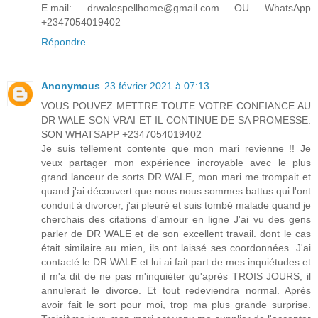
E.mail: drwalespellhome@gmail.com OU WhatsApp
+2347054019402
Répondre
Anonymous
23 février 2021 à 07:13
VOUS POUVEZ METTRE TOUTE VOTRE CONFIANCE AU
DR WALE SON VRAI ET IL CONTINUE DE SA PROMESSE.
SON WHATSAPP +2347054019402
Je suis tellement contente que mon mari revienne !! Je
veux partager mon expérience incroyable avec le plus
grand lanceur de sorts DR WALE, mon mari me trompait et
quand j'ai découvert que nous nous sommes battus qui l'ont
conduit à divorcer, j'ai pleuré et suis tombé malade quand je
cherchais des citations d'amour en ligne J'ai vu des gens
parler de DR WALE et de son excellent travail. dont le cas
était similaire au mien, ils ont laissé ses coordonnées. J'ai
contacté le DR WALE et lui ai fait part de mes inquiétudes et
il m'a dit de ne pas m'inquiéter qu'après TROIS JOURS, il
annulerait le divorce. Et tout redeviendra normal. Après
avoir fait le sort pour moi, trop ma plus grande surprise.