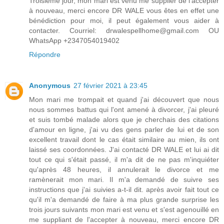
Troisième jour, mon mari est venu me supplier de l'accepter
à nouveau, merci encore DR WALE vous êtes en effet une
bénédiction pour moi, il peut également vous aider à
contacter. Courriel: drwalespellhome@gmail.com OU
WhatsApp +2347054019402
Répondre
Anonymous
27 février 2021 à 23:45
Mon mari me trompait et quand j'ai découvert que nous
nous sommes battus qui l'ont amené à divorcer, j'ai pleuré
et suis tombé malade alors que je cherchais des citations
d'amour en ligne, j'ai vu des gens parler de lui et de son
excellent travail dont le cas était similaire au mien, ils ont
laissé ses coordonnées. J'ai contacté DR WALE et lui ai dit
tout ce qui s'était passé, il m'a dit de ne pas m'inquiéter
qu'après 48 heures, il annulerait le divorce et me
ramènerait mon mari. Il m'a demandé de suivre ses
instructions que j'ai suivies a-t-il dit. après avoir fait tout ce
qu'il m'a demandé de faire à ma plus grande surprise les
trois jours suivants mon mari est venu et s'est agenouillé en
me suppliant de l'accepter à nouveau, merci encore DR