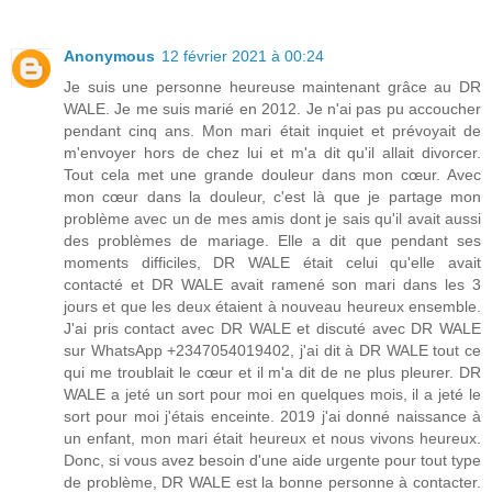
Anonymous
12 février 2021 à 00:24
Je suis une personne heureuse maintenant grâce au DR
WALE. Je me suis marié en 2012. Je n'ai pas pu accoucher
pendant cinq ans. Mon mari était inquiet et prévoyait de
m'envoyer hors de chez lui et m'a dit qu'il allait divorcer.
Tout cela met une grande douleur dans mon cœur. Avec
mon cœur dans la douleur, c'est là que je partage mon
problème avec un de mes amis dont je sais qu'il avait aussi
des problèmes de mariage. Elle a dit que pendant ses
moments difficiles, DR WALE était celui qu'elle avait
contacté et DR WALE avait ramené son mari dans les 3
jours et que les deux étaient à nouveau heureux ensemble.
J'ai pris contact avec DR WALE et discuté avec DR WALE
sur WhatsApp +2347054019402, j'ai dit à DR WALE tout ce
qui me troublait le cœur et il m'a dit de ne plus pleurer. DR
WALE a jeté un sort pour moi en quelques mois, il a jeté le
sort pour moi j'étais enceinte. 2019 j'ai donné naissance à
un enfant, mon mari était heureux et nous vivons heureux.
Donc, si vous avez besoin d'une aide urgente pour tout type
de problème, DR WALE est la bonne personne à contacter.