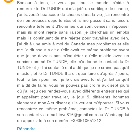
Bonjour à tous, je veux que tout le monde m'aide à
remercier le Dr TUNDE qui m'a jeté un sortilège de chance,
j'ai traversé beaucoup de choses dans la vie, j'ai rencontré
de nombreuses opportunités et ils me passent sans raison.
rencontré tellement d'hommes qui sont censés m'épouser
mais ils m'ont rejeté sans raison, je cherchais un emploi
mais ils continuent de me rejeter pour travailler avec rien,
j'ai dit à une amie à moi du Canada mes problèmes et elle
me l'a dit soeur a dit qu'elle avait ce même problème avant
que je ne devrais pas m'inquiéter qu'elle m'aide avec un
sorcier nommé Dr TUNDE, elle m'a donné le contact du Dr
TUNDE et je l'ai contacté et il a dit que je ne crains pas qu'il
m'aide , et le Dr TUNDE Il a dit quoi faire qu'après 7 jours,
tout ira bien pour moi, je le crois avec foi et j'ai fait ce qu'il
m'a dit de faire, vous ne pouvez pas croire aux sept jours
où j'ai reçu des rendez-vous avec différents entreprises qui
m'appellent pour travailler, le jour 9, différents hommes
viennent à mon A et disent qu'ils veulent m'épouser. Si vous
rencontrez ce même problème, contactez le Dr TUNDE à
son contact via email toye816@gmail.com ou Whatsapp lui
ou appelez-le à son numéro +393510651312
Répondre