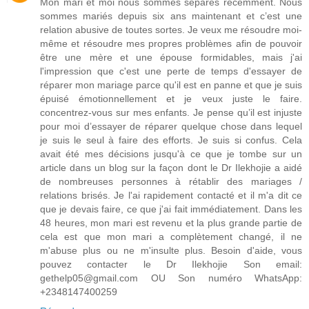
Mon mari et moi nous sommes séparés récemment. Nous
sommes mariés depuis six ans maintenant et c’est une
relation abusive de toutes sortes. Je veux me résoudre moi-
même et résoudre mes propres problèmes afin de pouvoir
être une mère et une épouse formidables, mais j'ai
l'impression que c'est une perte de temps d'essayer de
réparer mon mariage parce qu'il est en panne et que je suis
épuisé émotionnellement et je veux juste le faire.
concentrez-vous sur mes enfants. Je pense qu’il est injuste
pour moi d’essayer de réparer quelque chose dans lequel
je suis le seul à faire des efforts. Je suis si confus. Cela
avait été mes décisions jusqu'à ce que je tombe sur un
article dans un blog sur la façon dont le Dr Ilekhojie a aidé
de nombreuses personnes à rétablir des mariages /
relations brisés. Je l'ai rapidement contacté et il m'a dit ce
que je devais faire, ce que j'ai fait immédiatement. Dans les
48 heures, mon mari est revenu et la plus grande partie de
cela est que mon mari a complètement changé, il ne
m'abuse plus ou ne m'insulte plus. Besoin d'aide, vous
pouvez contacter le Dr Ilekhojie Son email:
gethelp05@gmail.com OU Son numéro WhatsApp:
+2348147400259