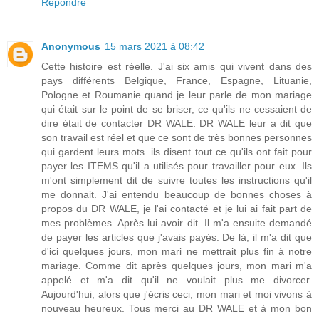
Répondre
Anonymous
15 mars 2021 à 08:42
Cette histoire est réelle. J'ai six amis qui vivent dans des
pays différents Belgique, France, Espagne, Lituanie,
Pologne et Roumanie quand je leur parle de mon mariage
qui était sur le point de se briser, ce qu'ils ne cessaient de
dire était de contacter DR WALE. DR WALE leur a dit que
son travail est réel et que ce sont de très bonnes personnes
qui gardent leurs mots. ils disent tout ce qu'ils ont fait pour
payer les ITEMS qu'il a utilisés pour travailler pour eux. Ils
m'ont simplement dit de suivre toutes les instructions qu'il
me donnait. J'ai entendu beaucoup de bonnes choses à
propos du DR WALE, je l'ai contacté et je lui ai fait part de
mes problèmes. Après lui avoir dit. Il m'a ensuite demandé
de payer les articles que j'avais payés. De là, il m'a dit que
d'ici quelques jours, mon mari ne mettrait plus fin à notre
mariage. Comme dit après quelques jours, mon mari m'a
appelé et m'a dit qu'il ne voulait plus me divorcer.
Aujourd'hui, alors que j'écris ceci, mon mari et moi vivons à
nouveau heureux. Tous merci au DR WALE et à mon bon