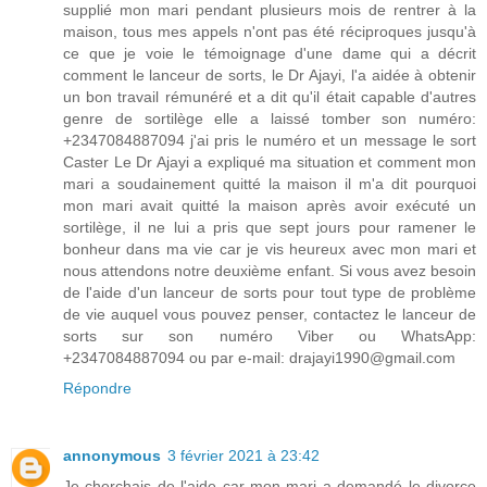
supplié mon mari pendant plusieurs mois de rentrer à la
maison, tous mes appels n'ont pas été réciproques jusqu'à
ce que je voie le témoignage d'une dame qui a décrit
comment le lanceur de sorts, le Dr Ajayi, l'a aidée à obtenir
un bon travail rémunéré et a dit qu'il était capable d'autres
genre de sortilège elle a laissé tomber son numéro:
+2347084887094 j'ai pris le numéro et un message le sort
Caster Le Dr Ajayi a expliqué ma situation et comment mon
mari a soudainement quitté la maison il m'a dit pourquoi
mon mari avait quitté la maison après avoir exécuté un
sortilège, il ne lui a pris que sept jours pour ramener le
bonheur dans ma vie car je vis heureux avec mon mari et
nous attendons notre deuxième enfant. Si vous avez besoin
de l'aide d'un lanceur de sorts pour tout type de problème
de vie auquel vous pouvez penser, contactez le lanceur de
sorts sur son numéro Viber ou WhatsApp:
+2347084887094 ou par e-mail: drajayi1990@gmail.com
Répondre
annonymous
3 février 2021 à 23:42
Je cherchais de l'aide car mon mari a demandé le divorce