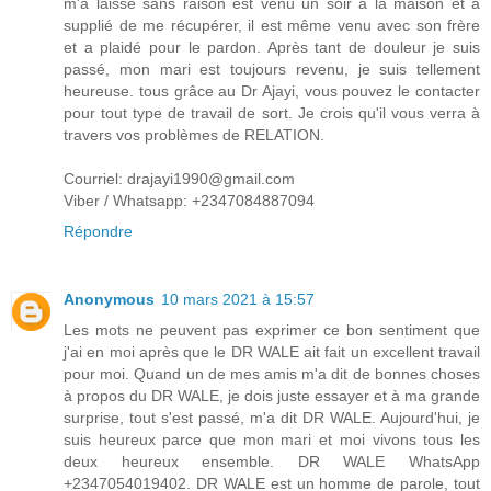
m'a laissé sans raison est venu un soir à la maison et a
supplié de me récupérer, il est même venu avec son frère
et a plaidé pour le pardon. Après tant de douleur je suis
passé, mon mari est toujours revenu, je suis tellement
heureuse. tous grâce au Dr Ajayi, vous pouvez le contacter
pour tout type de travail de sort. Je crois qu'il vous verra à
travers vos problèmes de RELATION.
Courriel: drajayi1990@gmail.com
Viber / Whatsapp: +2347084887094
Répondre
Anonymous
10 mars 2021 à 15:57
Les mots ne peuvent pas exprimer ce bon sentiment que
j'ai en moi après que le DR WALE ait fait un excellent travail
pour moi. Quand un de mes amis m'a dit de bonnes choses
à propos du DR WALE, je dois juste essayer et à ma grande
surprise, tout s'est passé, m'a dit DR WALE. Aujourd'hui, je
suis heureux parce que mon mari et moi vivons tous les
deux heureux ensemble. DR WALE WhatsApp
+2347054019402. DR WALE est un homme de parole, tout