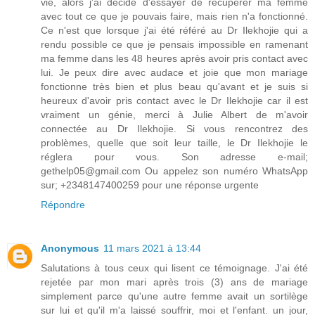
vie, alors j'ai décidé d'essayer de récupérer ma femme
avec tout ce que je pouvais faire, mais rien n'a fonctionné.
Ce n'est que lorsque j'ai été référé au Dr Ilekhojie qui a
rendu possible ce que je pensais impossible en ramenant
ma femme dans les 48 heures après avoir pris contact avec
lui. Je peux dire avec audace et joie que mon mariage
fonctionne très bien et plus beau qu'avant et je suis si
heureux d'avoir pris contact avec le Dr Ilekhojie car il est
vraiment un génie, merci à Julie Albert de m'avoir
connectée au Dr Ilekhojie. Si vous rencontrez des
problèmes, quelle que soit leur taille, le Dr Ilekhojie le
réglera pour vous. Son adresse e-mail;
gethelp05@gmail.com Ou appelez son numéro WhatsApp
sur; +2348147400259 pour une réponse urgente
Répondre
Anonymous
11 mars 2021 à 13:44
Salutations à tous ceux qui lisent ce témoignage. J'ai été
rejetée par mon mari après trois (3) ans de mariage
simplement parce qu'une autre femme avait un sortilège
sur lui et qu'il m'a laissé souffrir, moi et l'enfant. un jour,