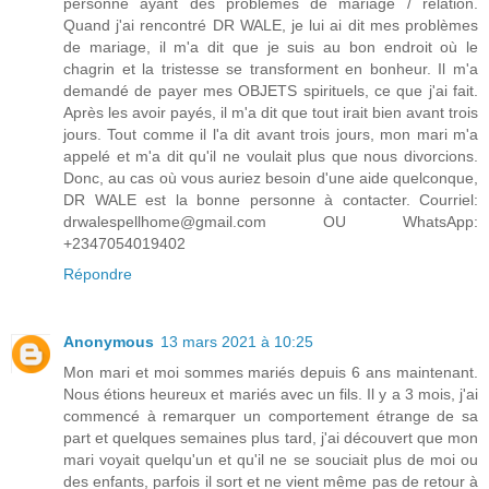
personne ayant des problèmes de mariage / relation.
Quand j'ai rencontré DR WALE, je lui ai dit mes problèmes
de mariage, il m'a dit que je suis au bon endroit où le
chagrin et la tristesse se transforment en bonheur. Il m'a
demandé de payer mes OBJETS spirituels, ce que j'ai fait.
Après les avoir payés, il m'a dit que tout irait bien avant trois
jours. Tout comme il l'a dit avant trois jours, mon mari m'a
appelé et m'a dit qu'il ne voulait plus que nous divorcions.
Donc, au cas où vous auriez besoin d'une aide quelconque,
DR WALE est la bonne personne à contacter. Courriel:
drwalespellhome@gmail.com OU WhatsApp:
+2347054019402
Répondre
Anonymous
13 mars 2021 à 10:25
Mon mari et moi sommes mariés depuis 6 ans maintenant.
Nous étions heureux et mariés avec un fils. Il y a 3 mois, j'ai
commencé à remarquer un comportement étrange de sa
part et quelques semaines plus tard, j'ai découvert que mon
mari voyait quelqu'un et qu'il ne se souciait plus de moi ou
des enfants, parfois il sort et ne vient même pas de retour à