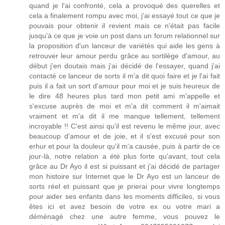
quand je l'ai confronté, cela a provoqué des querelles et
cela a finalement rompu avec moi, j'ai essayé tout ce que je
pouvais pour obtenir il revient mais ce n'était pas facile
jusqu'à ce que je voie un post dans un forum relationnel sur
la proposition d'un lanceur de variétés qui aide les gens à
retrouver leur amour perdu grâce au sortilège d'amour, au
début j'en doutais mais j'ai décidé de l'essayer, quand j'ai
contacté ce lanceur de sorts il m'a dit quoi faire et je l'ai fait
puis il a fait un sort d'amour pour moi et je suis heureux de
le dire 48 heures plus tard mon petit ami m'appelle et
s'excuse auprès de moi et m'a dit comment il m'aimait
vraiment et m'a dit il me manque tellement, tellement
incroyable !! C'est ainsi qu'il est revenu le même jour, avec
beaucoup d'amour et de joie, et il s'est excusé pour son
erhur et pour la douleur qu'il m'a causée, puis à partir de ce
jour-là, notre relation a été plus forte qu'avant, tout cela
grâce au Dr Ayo il est si puissant et j'ai décidé de partager
mon histoire sur Internet que le Dr Ayo est un lanceur de
sorts réel et puissant que je prierai pour vivre longtemps
pour aider ses enfants dans les moments difficiles, si vous
êtes ici et avez besoin de votre ex ou votre mari a
déménagé chez une autre femme, vous pouvez le