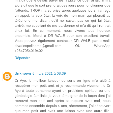
m'a dit que je devais payer les ITEMS, ce que j'ai fait. Il m'a
alors dit que le sort prendrait des jours pour fonctionner que
j'attends. TROP ma surprise après quelques jours, j'ai reçu
un appel, la voix était la voix de mon mari qui pleurait au
téléphone me disant qu'il ne savait pas ce qui lui était
arrivé. me suppliant de me pardonner et m'a dit qu'il rentrait
chez lui. En ce moment, nous vivons tous heureux
ensemble. Merci à DR WALE pour son excellent travail.
Vous pouvez également contacter DR WALE par e-mail:
drwalespellhome@gmail.com OU WhatsApp
+2347054019402
Répondre
Unknown
6 mars 2021 à 08:39
Dr Ayo, le meilleur lanceur de sorts en ligne m'a aidé à
récupérer mon petit ami, et je recommande vivement le Dr
Ayo à toute personne ayant un problème spirituel ou une
généalogie familiale, je veux témoigner de la façon dont j'ai
retrouvé mon petit ami après sa rupture avec moi, nous
sommes ensemble depuis 4 ans, récemment, j'ai découvert
que mon petit ami avait une liaison avec une autre fille,