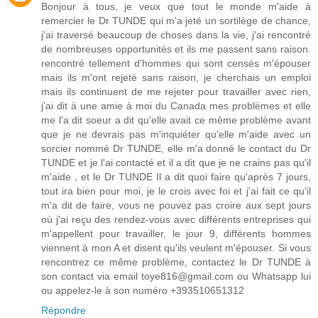
Bonjour à tous, je veux que tout le monde m'aide à
remercier le Dr TUNDE qui m'a jeté un sortilège de chance,
j'ai traversé beaucoup de choses dans la vie, j'ai rencontré
de nombreuses opportunités et ils me passent sans raison.
rencontré tellement d'hommes qui sont censés m'épouser
mais ils m'ont rejeté sans raison, je cherchais un emploi
mais ils continuent de me rejeter pour travailler avec rien,
j'ai dit à une amie à moi du Canada mes problèmes et elle
me l'a dit soeur a dit qu'elle avait ce même problème avant
que je ne devrais pas m'inquiéter qu'elle m'aide avec un
sorcier nommé Dr TUNDE, elle m'a donné le contact du Dr
TUNDE et je l'ai contacté et il a dit que je ne crains pas qu'il
m'aide , et le Dr TUNDE Il a dit quoi faire qu'après 7 jours,
tout ira bien pour moi, je le crois avec foi et j'ai fait ce qu'il
m'a dit de faire, vous ne pouvez pas croire aux sept jours
où j'ai reçu des rendez-vous avec différents entreprises qui
m'appellent pour travailler, le jour 9, différents hommes
viennent à mon A et disent qu'ils veulent m'épouser. Si vous
rencontrez ce même problème, contactez le Dr TUNDE à
son contact via email toye816@gmail.com ou Whatsapp lui
ou appelez-le à son numéro +393510651312
Répondre