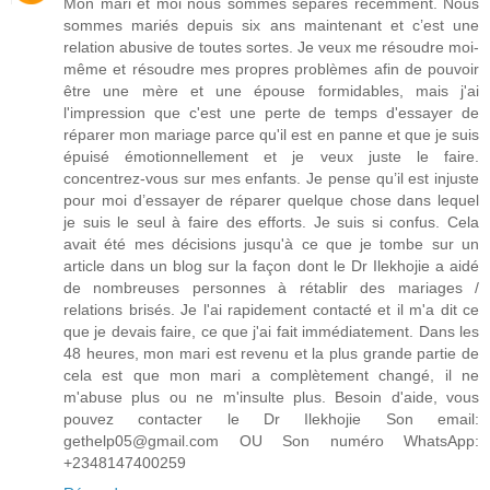
Mon mari et moi nous sommes séparés récemment. Nous
sommes mariés depuis six ans maintenant et c’est une
relation abusive de toutes sortes. Je veux me résoudre moi-
même et résoudre mes propres problèmes afin de pouvoir
être une mère et une épouse formidables, mais j'ai
l'impression que c'est une perte de temps d'essayer de
réparer mon mariage parce qu'il est en panne et que je suis
épuisé émotionnellement et je veux juste le faire.
concentrez-vous sur mes enfants. Je pense qu’il est injuste
pour moi d’essayer de réparer quelque chose dans lequel
je suis le seul à faire des efforts. Je suis si confus. Cela
avait été mes décisions jusqu'à ce que je tombe sur un
article dans un blog sur la façon dont le Dr Ilekhojie a aidé
de nombreuses personnes à rétablir des mariages /
relations brisés. Je l'ai rapidement contacté et il m'a dit ce
que je devais faire, ce que j'ai fait immédiatement. Dans les
48 heures, mon mari est revenu et la plus grande partie de
cela est que mon mari a complètement changé, il ne
m'abuse plus ou ne m'insulte plus. Besoin d'aide, vous
pouvez contacter le Dr Ilekhojie Son email:
gethelp05@gmail.com OU Son numéro WhatsApp:
+2348147400259