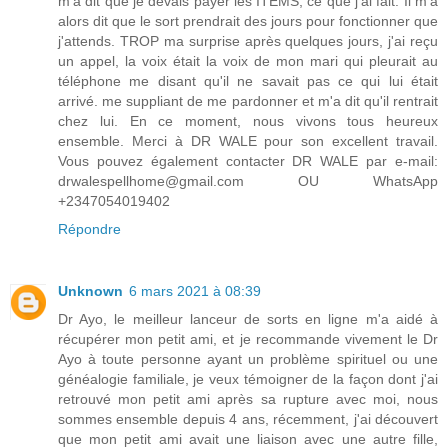
m'a dit que je devais payer les ITEMS, ce que j'ai fait. Il m'a
alors dit que le sort prendrait des jours pour fonctionner que
j'attends. TROP ma surprise après quelques jours, j'ai reçu
un appel, la voix était la voix de mon mari qui pleurait au
téléphone me disant qu'il ne savait pas ce qui lui était
arrivé. me suppliant de me pardonner et m'a dit qu'il rentrait
chez lui. En ce moment, nous vivons tous heureux
ensemble. Merci à DR WALE pour son excellent travail.
Vous pouvez également contacter DR WALE par e-mail:
drwalespellhome@gmail.com OU WhatsApp
+2347054019402
Répondre
Unknown
6 mars 2021 à 08:39
Dr Ayo, le meilleur lanceur de sorts en ligne m'a aidé à
récupérer mon petit ami, et je recommande vivement le Dr
Ayo à toute personne ayant un problème spirituel ou une
généalogie familiale, je veux témoigner de la façon dont j'ai
retrouvé mon petit ami après sa rupture avec moi, nous
sommes ensemble depuis 4 ans, récemment, j'ai découvert
que mon petit ami avait une liaison avec une autre fille,