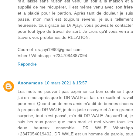
m'a laissé sans raison est venu un soir à la maison et a
supplié de me récupérer, il est même venu avec son frère
et a plaidé pour le pardon. Après tant de douleur je suis
passé, mon mari est toujours revenu, je suis tellement
heureuse. tous grâce au Dr Ajayi, vous pouvez le contacter
pour tout type de travail de sort. Je crois qu'il vous verra à
travers vos problèmes de RELATION.
Courriel: drajayi1990@gmail.com
Viber / Whatsapp: +2347084887094
Répondre
Anonymous
10 mars 2021 à 15:57
Les mots ne peuvent pas exprimer ce bon sentiment que
j'ai en moi après que le DR WALE ait fait un excellent travail
pour moi. Quand un de mes amis m'a dit de bonnes choses
à propos du DR WALE, je dois juste essayer et à ma grande
surprise, tout s'est passé, m'a dit DR WALE. Aujourd'hui, je
suis heureux parce que mon mari et moi vivons tous les
deux heureux ensemble. DR WALE WhatsApp
+2347054019402. DR WALE est un homme de parole, tout