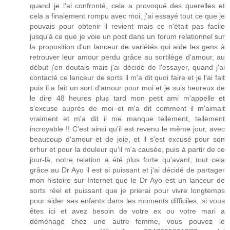
quand je l'ai confronté, cela a provoqué des querelles et
cela a finalement rompu avec moi, j'ai essayé tout ce que je
pouvais pour obtenir il revient mais ce n'était pas facile
jusqu'à ce que je voie un post dans un forum relationnel sur
la proposition d'un lanceur de variétés qui aide les gens à
retrouver leur amour perdu grâce au sortilège d'amour, au
début j'en doutais mais j'ai décidé de l'essayer, quand j'ai
contacté ce lanceur de sorts il m'a dit quoi faire et je l'ai fait
puis il a fait un sort d'amour pour moi et je suis heureux de
le dire 48 heures plus tard mon petit ami m'appelle et
s'excuse auprès de moi et m'a dit comment il m'aimait
vraiment et m'a dit il me manque tellement, tellement
incroyable !! C'est ainsi qu'il est revenu le même jour, avec
beaucoup d'amour et de joie, et il s'est excusé pour son
erhur et pour la douleur qu'il m'a causée, puis à partir de ce
jour-là, notre relation a été plus forte qu'avant, tout cela
grâce au Dr Ayo il est si puissant et j'ai décidé de partager
mon histoire sur Internet que le Dr Ayo est un lanceur de
sorts réel et puissant que je prierai pour vivre longtemps
pour aider ses enfants dans les moments difficiles, si vous
êtes ici et avez besoin de votre ex ou votre mari a
déménagé chez une autre femme, vous pouvez le