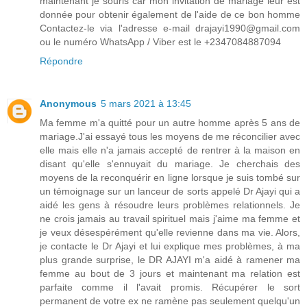
maintenant je souris car mon invitation de mariage leur est
donnée pour obtenir également de l'aide de ce bon homme
Contactez-le via l'adresse e-mail drajayi1990@gmail.com
ou le numéro WhatsApp / Viber est le +2347084887094
Répondre
Anonymous
5 mars 2021 à 13:45
Ma femme m'a quitté pour un autre homme après 5 ans de
mariage.J'ai essayé tous les moyens de me réconcilier avec
elle mais elle n'a jamais accepté de rentrer à la maison en
disant qu'elle s'ennuyait du mariage. Je cherchais des
moyens de la reconquérir en ligne lorsque je suis tombé sur
un témoignage sur un lanceur de sorts appelé Dr Ajayi qui a
aidé les gens à résoudre leurs problèmes relationnels. Je
ne crois jamais au travail spirituel mais j'aime ma femme et
je veux désespérément qu'elle revienne dans ma vie. Alors,
je contacte le Dr Ajayi et lui explique mes problèmes, à ma
plus grande surprise, le DR AJAYI m'a aidé à ramener ma
femme au bout de 3 jours et maintenant ma relation est
parfaite comme il l'avait promis. Récupérer le sort
permanent de votre ex ne ramène pas seulement quelqu'un