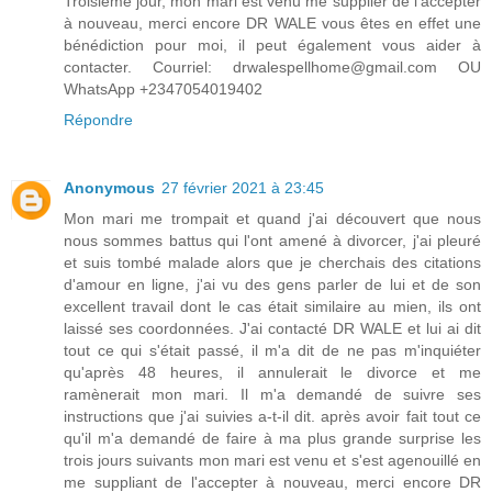
Troisième jour, mon mari est venu me supplier de l'accepter
à nouveau, merci encore DR WALE vous êtes en effet une
bénédiction pour moi, il peut également vous aider à
contacter. Courriel: drwalespellhome@gmail.com OU
WhatsApp +2347054019402
Répondre
Anonymous
27 février 2021 à 23:45
Mon mari me trompait et quand j'ai découvert que nous
nous sommes battus qui l'ont amené à divorcer, j'ai pleuré
et suis tombé malade alors que je cherchais des citations
d'amour en ligne, j'ai vu des gens parler de lui et de son
excellent travail dont le cas était similaire au mien, ils ont
laissé ses coordonnées. J'ai contacté DR WALE et lui ai dit
tout ce qui s'était passé, il m'a dit de ne pas m'inquiéter
qu'après 48 heures, il annulerait le divorce et me
ramènerait mon mari. Il m'a demandé de suivre ses
instructions que j'ai suivies a-t-il dit. après avoir fait tout ce
qu'il m'a demandé de faire à ma plus grande surprise les
trois jours suivants mon mari est venu et s'est agenouillé en
me suppliant de l'accepter à nouveau, merci encore DR