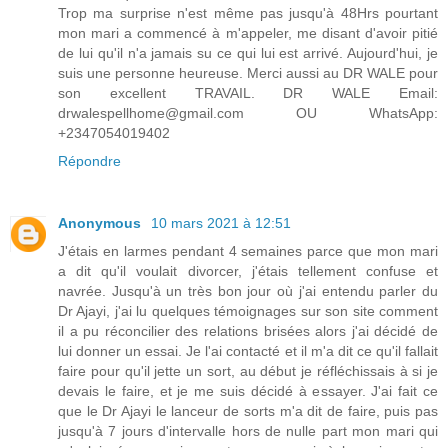
Trop ma surprise n'est même pas jusqu'à 48Hrs pourtant
mon mari a commencé à m'appeler, me disant d'avoir pitié
de lui qu'il n'a jamais su ce qui lui est arrivé. Aujourd'hui, je
suis une personne heureuse. Merci aussi au DR WALE pour
son excellent TRAVAIL. DR WALE Email:
drwalespellhome@gmail.com OU WhatsApp:
+2347054019402
Répondre
Anonymous
10 mars 2021 à 12:51
J'étais en larmes pendant 4 semaines parce que mon mari
a dit qu'il voulait divorcer, j'étais tellement confuse et
navrée. Jusqu'à un très bon jour où j'ai entendu parler du
Dr Ajayi, j'ai lu quelques témoignages sur son site comment
il a pu réconcilier des relations brisées alors j'ai décidé de
lui donner un essai. Je l'ai contacté et il m'a dit ce qu'il fallait
faire pour qu'il jette un sort, au début je réfléchissais à si je
devais le faire, et je me suis décidé à essayer. J'ai fait ce
que le Dr Ajayi le lanceur de sorts m'a dit de faire, puis pas
jusqu'à 7 jours d'intervalle hors de nulle part mon mari qui