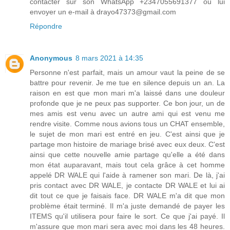
contacter sur son WhatsApp +2347055691377 ou lui
envoyer un e-mail à drayo47373@gmail.com
Répondre
Anonymous
8 mars 2021 à 14:35
Personne n'est parfait, mais un amour vaut la peine de se
battre pour revenir. Je me tue en silence depuis un an. La
raison en est que mon mari m'a laissé dans une douleur
profonde que je ne peux pas supporter. Ce bon jour, un de
mes amis est venu avec un autre ami qui est venu me
rendre visite. Comme nous avions tous un CHAT ensemble,
le sujet de mon mari est entré en jeu. C'est ainsi que je
partage mon histoire de mariage brisé avec eux deux. C'est
ainsi que cette nouvelle amie partage qu'elle a été dans
mon état auparavant, mais tout cela grâce à cet homme
appelé DR WALE qui l'aide à ramener son mari. De là, j'ai
pris contact avec DR WALE, je contacte DR WALE et lui ai
dit tout ce que je faisais face. DR WALE m'a dit que mon
problème était terminé. Il m'a juste demandé de payer les
ITEMS qu'il utilisera pour faire le sort. Ce que j'ai payé. Il
m'assure que mon mari sera avec moi dans les 48 heures.