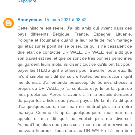
Répondre
Anonymous
15 mars 2021 à 08:42
Cette histoire est réelle. J'ai six amis qui vivent dans des
pays différents Belgique, France, Espagne, Lituanie,
Pologne et Roumanie quand je leur parle de mon mariage
qui était sur le point de se briser, ce qu'ils ne cessaient de
dire était de contacter DR WALE. DR WALE leur a dit que
son travail est réel et que ce sont de très bonnes personnes
qui gardent leurs mots. ils disent tout ce qu'ils ont fait pour
payer les ITEMS qu'il a utilisés pour travailler pour eux. Ils
m'ont simplement dit de suivre toutes les instructions qu'il
me donnait. J'ai entendu beaucoup de bonnes choses à
propos du DR WALE, je l'ai contacté et je lui ai fait part de
mes problèmes. Après lui avoir dit. Il m'a ensuite demandé
de payer les articles que j'avais payés. De là, il m'a dit que
d'ici quelques jours, mon mari ne mettrait plus fin à notre
mariage. Comme dit après quelques jours, mon mari m'a
appelé et m'a dit qu'il ne voulait plus me divorcer.
Aujourd'hui, alors que j'écris ceci, mon mari et moi vivons à
nouveau heureux. Tous merci au DR WALE et à mon bon