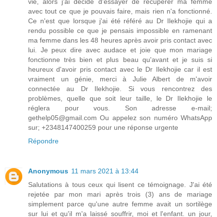
vie, alors j'ai décidé d'essayer de récupérer ma femme
avec tout ce que je pouvais faire, mais rien n'a fonctionné.
Ce n'est que lorsque j'ai été référé au Dr Ilekhojie qui a
rendu possible ce que je pensais impossible en ramenant
ma femme dans les 48 heures après avoir pris contact avec
lui. Je peux dire avec audace et joie que mon mariage
fonctionne très bien et plus beau qu'avant et je suis si
heureux d'avoir pris contact avec le Dr Ilekhojie car il est
vraiment un génie, merci à Julie Albert de m'avoir
connectée au Dr Ilekhojie. Si vous rencontrez des
problèmes, quelle que soit leur taille, le Dr Ilekhojie le
réglera pour vous. Son adresse e-mail;
gethelp05@gmail.com Ou appelez son numéro WhatsApp
sur; +2348147400259 pour une réponse urgente
Répondre
Anonymous
11 mars 2021 à 13:44
Salutations à tous ceux qui lisent ce témoignage. J'ai été
rejetée par mon mari après trois (3) ans de mariage
simplement parce qu'une autre femme avait un sortilège
sur lui et qu'il m'a laissé souffrir, moi et l'enfant. un jour,