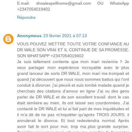
E.mail: drwalespellhome@gmail.com OU WhatsApp
+2347054019402
Répondre
Anonymous
23 février 2021 à 07:13
VOUS POUVEZ METTRE TOUTE VOTRE CONFIANCE AU
DR WALE SON VRAI ET IL CONTINUE DE SA PROMESSE.
SON WHATSAPP +2347054019402
Je suis tellement contente que mon mari revienne !! Je
veux partager mon expérience incroyable avec le plus
grand lanceur de sorts DR WALE, mon mari me trompait et
quand j'ai découvert que nous nous sommes battus qui l'ont
conduit à divorcer, j'ai pleuré et suis tombé malade quand je
cherchais des citations d'amour en ligne J'ai vu des gens
parler de DR WALE et de son excellent travail. dont le cas
était similaire au mien, ils ont laissé ses coordonnées. J'ai
contacté le DR WALE et lui ai fait part de mes inquiétudes et
il m'a dit de ne pas m'inquiéter qu'après TROIS JOURS, il
annulerait le divorce. Et tout redeviendra normal. Après
avoir fait le sort pour moi, trop ma plus grande surprise.