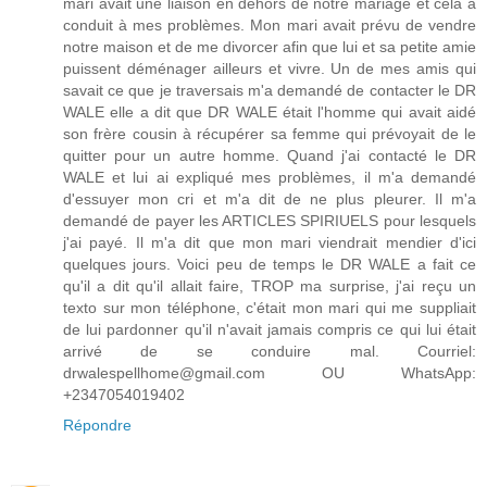
mari avait une liaison en dehors de notre mariage et cela a
conduit à mes problèmes. Mon mari avait prévu de vendre
notre maison et de me divorcer afin que lui et sa petite amie
puissent déménager ailleurs et vivre. Un de mes amis qui
savait ce que je traversais m'a demandé de contacter le DR
WALE elle a dit que DR WALE était l'homme qui avait aidé
son frère cousin à récupérer sa femme qui prévoyait de le
quitter pour un autre homme. Quand j'ai contacté le DR
WALE et lui ai expliqué mes problèmes, il m'a demandé
d'essuyer mon cri et m'a dit de ne plus pleurer. Il m'a
demandé de payer les ARTICLES SPIRIUELS pour lesquels
j'ai payé. Il m'a dit que mon mari viendrait mendier d'ici
quelques jours. Voici peu de temps le DR WALE a fait ce
qu'il a dit qu'il allait faire, TROP ma surprise, j'ai reçu un
texto sur mon téléphone, c'était mon mari qui me suppliait
de lui pardonner qu'il n'avait jamais compris ce qui lui était
arrivé de se conduire mal. Courriel:
drwalespellhome@gmail.com OU WhatsApp:
+2347054019402
Répondre