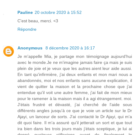
Pauline
20 octobre 2020 à 15:52
C'est beau, merci. <3
Répondre
Anonymous
8 décembre 2020 à 16:17
Je m'appelle Mia, je partage mon témoignage aujourd'hui
avec le monde.Je ne m'imagine jamais faire ça mais je suis
plein de joie et je veux que les autres aient leur aide aussi.
En tant qu'infirmière, j'ai deux enfants et mon mari nous a
abandonnés, moi et nos enfants sans aucune explication, il
vient de quitter la maison et la prochaine chose que j'ai
entendue qu'il voit une autre femme, j'ai fait de mon mieux
pour le ramener à la maison mais il a agi étrangement. moi.
J'étais frustré et dévasté, j'ai cherché de l'aide sous
différents angles jusqu'à ce que je voie un article sur le Dr
Ajayi, un lanceur de sorts. J'ai contacté le Dr Ajayi, qui m'a
dit quoi faire. Il m'a assuré qu'il jetterait un sort et que tout
ira bien dans les trois jours mais j'étais sceptique, je lui ai
donné quelques réflexions avant de finalement le