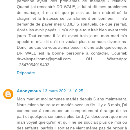
personne ayant des problèmes de mariage / relation.
Quand j'ai rencontré DR WALE, je lui ai dit mes problèmes
de mariage, il m'a dit que je suis au bon endroit où le
chagrin et la tristesse se transforment en bonheur. Il m'a
demandé de payer mes OBJETS spirituels, ce que j'ai fait.
Après les avoir payés, il m'a dit que tout irait bien avant trois
jours. Tout comme il l'a dit avant trois jours, mon mari m'a
appelé et m'a dit qu'il ne voulait plus que nous divorcions.
Donc, au cas où vous auriez besoin d'une aide quelconque,
DR WALE est la bonne personne à contacter. Courriel:
drwalespellhome@gmail.com OU WhatsApp:
+2347054019402
Répondre
Anonymous
13 mars 2021 à 10:25
Mon mari et moi sommes mariés depuis 6 ans maintenant.
Nous étions heureux et mariés avec un fils. Il y a 3 mois, j'ai
commencé à remarquer un comportement étrange de sa
part et quelques semaines plus tard, j'ai découvert que mon
mari voyait quelqu'un et qu'il ne se souciait plus de moi ou
des enfants, parfois il sort et ne vient même pas de retour à