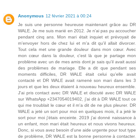
Anonymous
12 février 2021 à 00:24
Je suis une personne heureuse maintenant grâce au DR
WALE. Je me suis marié en 2012. Je n'ai pas pu accoucher
pendant cinq ans. Mon mari était inquiet et prévoyait de
m'envoyer hors de chez lui et m'a dit qu'il allait divorcer.
Tout cela met une grande douleur dans mon cœur. Avec
mon cœur dans la douleur, c'est là que je partage mon
problème avec un de mes amis dont je sais qu'il avait aussi
des problèmes de mariage. Elle a dit que pendant ses
moments difficiles, DR WALE était celui qu'elle avait
contacté et DR WALE avait ramené son mari dans les 3
jours et que les deux étaient à nouveau heureux ensemble.
J'ai pris contact avec DR WALE et discuté avec DR WALE
sur WhatsApp +2347054019402, j'ai dit à DR WALE tout ce
qui me troublait le cœur et il m'a dit de ne plus pleurer. DR
WALE a jeté un sort pour moi en quelques mois, il a jeté le
sort pour moi j'étais enceinte. 2019 j'ai donné naissance à
un enfant, mon mari était heureux et nous vivons heureux.
Donc, si vous avez besoin d'une aide urgente pour tout type
de problème, DR WALE est la bonne personne à contacter.