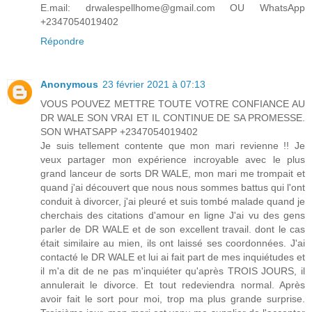
E.mail: drwalespellhome@gmail.com OU WhatsApp
+2347054019402
Répondre
Anonymous
23 février 2021 à 07:13
VOUS POUVEZ METTRE TOUTE VOTRE CONFIANCE AU
DR WALE SON VRAI ET IL CONTINUE DE SA PROMESSE.
SON WHATSAPP +2347054019402
Je suis tellement contente que mon mari revienne !! Je
veux partager mon expérience incroyable avec le plus
grand lanceur de sorts DR WALE, mon mari me trompait et
quand j'ai découvert que nous nous sommes battus qui l'ont
conduit à divorcer, j'ai pleuré et suis tombé malade quand je
cherchais des citations d'amour en ligne J'ai vu des gens
parler de DR WALE et de son excellent travail. dont le cas
était similaire au mien, ils ont laissé ses coordonnées. J'ai
contacté le DR WALE et lui ai fait part de mes inquiétudes et
il m'a dit de ne pas m'inquiéter qu'après TROIS JOURS, il
annulerait le divorce. Et tout redeviendra normal. Après
avoir fait le sort pour moi, trop ma plus grande surprise.