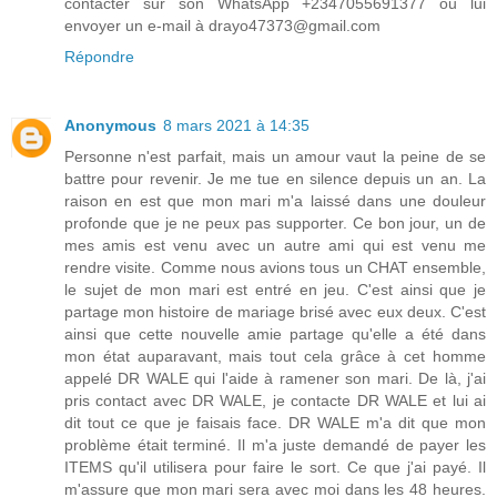
contacter sur son WhatsApp +2347055691377 ou lui
envoyer un e-mail à drayo47373@gmail.com
Répondre
Anonymous
8 mars 2021 à 14:35
Personne n'est parfait, mais un amour vaut la peine de se
battre pour revenir. Je me tue en silence depuis un an. La
raison en est que mon mari m'a laissé dans une douleur
profonde que je ne peux pas supporter. Ce bon jour, un de
mes amis est venu avec un autre ami qui est venu me
rendre visite. Comme nous avions tous un CHAT ensemble,
le sujet de mon mari est entré en jeu. C'est ainsi que je
partage mon histoire de mariage brisé avec eux deux. C'est
ainsi que cette nouvelle amie partage qu'elle a été dans
mon état auparavant, mais tout cela grâce à cet homme
appelé DR WALE qui l'aide à ramener son mari. De là, j'ai
pris contact avec DR WALE, je contacte DR WALE et lui ai
dit tout ce que je faisais face. DR WALE m'a dit que mon
problème était terminé. Il m'a juste demandé de payer les
ITEMS qu'il utilisera pour faire le sort. Ce que j'ai payé. Il
m'assure que mon mari sera avec moi dans les 48 heures.