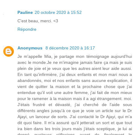
Pauline
20 octobre 2020 à 15:52
C'est beau, merci. <3
Répondre
Anonymous
8 décembre 2020 à 16:17
Je m'appelle Mia, je partage mon témoignage aujourd'hui
avec le monde.Je ne m'imagine jamais faire ça mais je suis
plein de joie et je veux que les autres aient leur aide aussi.
En tant qu'infirmière, j'ai deux enfants et mon mari nous a
abandonnés, moi et nos enfants sans aucune explication, il
vient de quitter la maison et la prochaine chose que j'ai
entendue qu'il voit une autre femme, j'ai fait de mon mieux
pour le ramener à la maison mais il a agi étrangement. moi.
J'étais frustré et dévasté, j'ai cherché de l'aide sous
différents angles jusqu'à ce que je voie un article sur le Dr
Ajayi, un lanceur de sorts. J'ai contacté le Dr Ajayi, qui m'a
dit quoi faire. Il m'a assuré qu'il jetterait un sort et que tout
ira bien dans les trois jours mais j'étais sceptique, je lui ai
donné quelques réflexions avant de finalement le