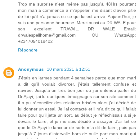
Trop ma surprise n'est même pas jusqu'à 48Hrs pourtant
mon mari a commencé à m'appeler, me disant d'avoir pitié
de lui qu'il n'a jamais su ce qui lui est arrivé. Aujourd'hui, je
suis une personne heureuse. Merci aussi au DR WALE pour
son excellent TRAVAIL. DR WALE Email:
drwalespellhome@gmail.com OU WhatsApp:
+2347054019402
Répondre
Anonymous
10 mars 2021 à 12:51
J'étais en larmes pendant 4 semaines parce que mon mari
a dit qu'il voulait divorcer, j'étais tellement confuse et
navrée. Jusqu'à un très bon jour où j'ai entendu parler du
Dr Ajayi, j'ai lu quelques témoignages sur son site comment
il a pu réconcilier des relations brisées alors j'ai décidé de
lui donner un essai. Je l'ai contacté et il m'a dit ce qu'il fallait
faire pour qu'il jette un sort, au début je réfléchissais à si je
devais le faire, et je me suis décidé à essayer. J'ai fait ce
que le Dr Ajayi le lanceur de sorts m'a dit de faire, puis pas
jusqu'à 7 jours d'intervalle hors de nulle part mon mari qui