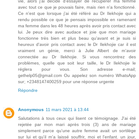
vie, alors j'ai décidé d'essayer de récupérer ma femme
avec tout ce que je pouvais faire, mais rien n'a fonctionné.
Ce n'est que lorsque j'ai été référé au Dr Ilekhojie qui a
rendu possible ce que je pensais impossible en ramenant
ma femme dans les 48 heures après avoir pris contact avec
lui. Je peux dire avec audace et joie que mon mariage
fonctionne très bien et plus beau qu'avant et je suis si
heureux d'avoir pris contact avec le Dr Ilekhojie car il est
vraiment un génie, merci à Julie Albert de m'avoir
connectée au Dr Ilekhojie. Si vous rencontrez des
problèmes, quelle que soit leur taille, le Dr Ilekhojie le
réglera pour vous. Son adresse e-mail;
gethelp05@gmail.com Ou appelez son numéro WhatsApp
sur; +2348147400259 pour une réponse urgente
Répondre
Anonymous
11 mars 2021 à 13:44
Salutations à tous ceux qui lisent ce témoignage. J'ai été
rejetée par mon mari après trois (3) ans de mariage
simplement parce qu'une autre femme avait un sortilège
sur lui et qu'il m'a laissé souffrir, moi et l'enfant. un jour,