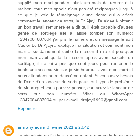
supplié mon mari pendant plusieurs mois de rentrer à la
maison, tous mes appels n'ont pas été réciproques jusqu'à
ce que je voie le témoignage d'une dame qui a décrit
comment le lanceur de sorts, le Dr Ajayi, l'a aidée à obtenir
un bon travail rémunéré et a dit qu'il était capable d'autres
genre de sortilège elle a laissé tomber son numéro:
+2347084887094 j'ai pris le numéro et un message le sort
Caster Le Dr Ajayi a expliqué ma situation et comment mon
mari a soudainement quitté la maison il m'a dit pourquoi
mon mari avait quitté la maison après avoir exécuté un
sortilège, il ne lui a pris que sept jours pour ramener le
bonheur dans ma vie car je vis heureux avec mon mari et
nous attendons notre deuxième enfant. Si vous avez besoin
de l'aide d'un lanceur de sorts pour tout type de problème
de vie auquel vous pouvez penser, contactez le lanceur de
sorts sur son numéro Viber ou WhatsApp:
+2347084887094 ou par e-mail: drajayi1990@gmail.com
Répondre
annonymous
3 février 2021 à 23:42
Je cherchais de l'aide car mon mari a demandé le divorce