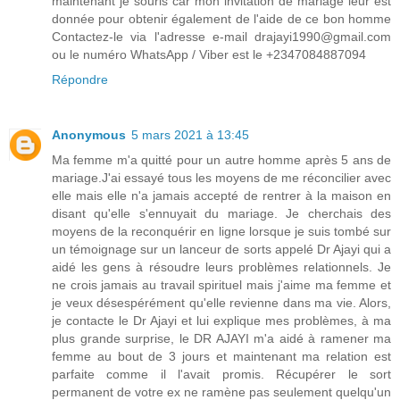
maintenant je souris car mon invitation de mariage leur est
donnée pour obtenir également de l'aide de ce bon homme
Contactez-le via l'adresse e-mail drajayi1990@gmail.com
ou le numéro WhatsApp / Viber est le +2347084887094
Répondre
Anonymous
5 mars 2021 à 13:45
Ma femme m'a quitté pour un autre homme après 5 ans de
mariage.J'ai essayé tous les moyens de me réconcilier avec
elle mais elle n'a jamais accepté de rentrer à la maison en
disant qu'elle s'ennuyait du mariage. Je cherchais des
moyens de la reconquérir en ligne lorsque je suis tombé sur
un témoignage sur un lanceur de sorts appelé Dr Ajayi qui a
aidé les gens à résoudre leurs problèmes relationnels. Je
ne crois jamais au travail spirituel mais j'aime ma femme et
je veux désespérément qu'elle revienne dans ma vie. Alors,
je contacte le Dr Ajayi et lui explique mes problèmes, à ma
plus grande surprise, le DR AJAYI m'a aidé à ramener ma
femme au bout de 3 jours et maintenant ma relation est
parfaite comme il l'avait promis. Récupérer le sort
permanent de votre ex ne ramène pas seulement quelqu'un