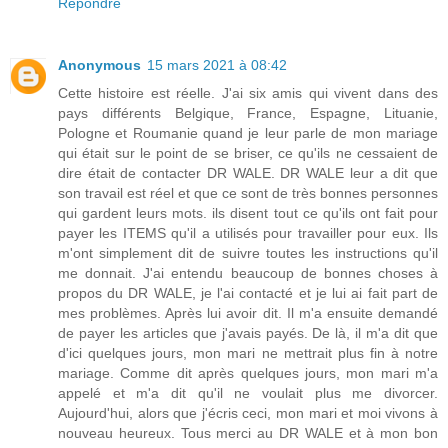
Répondre
Anonymous
15 mars 2021 à 08:42
Cette histoire est réelle. J'ai six amis qui vivent dans des
pays différents Belgique, France, Espagne, Lituanie,
Pologne et Roumanie quand je leur parle de mon mariage
qui était sur le point de se briser, ce qu'ils ne cessaient de
dire était de contacter DR WALE. DR WALE leur a dit que
son travail est réel et que ce sont de très bonnes personnes
qui gardent leurs mots. ils disent tout ce qu'ils ont fait pour
payer les ITEMS qu'il a utilisés pour travailler pour eux. Ils
m'ont simplement dit de suivre toutes les instructions qu'il
me donnait. J'ai entendu beaucoup de bonnes choses à
propos du DR WALE, je l'ai contacté et je lui ai fait part de
mes problèmes. Après lui avoir dit. Il m'a ensuite demandé
de payer les articles que j'avais payés. De là, il m'a dit que
d'ici quelques jours, mon mari ne mettrait plus fin à notre
mariage. Comme dit après quelques jours, mon mari m'a
appelé et m'a dit qu'il ne voulait plus me divorcer.
Aujourd'hui, alors que j'écris ceci, mon mari et moi vivons à
nouveau heureux. Tous merci au DR WALE et à mon bon