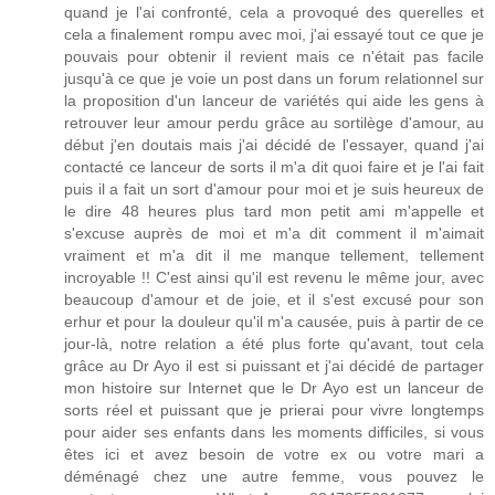
quand je l'ai confronté, cela a provoqué des querelles et
cela a finalement rompu avec moi, j'ai essayé tout ce que je
pouvais pour obtenir il revient mais ce n'était pas facile
jusqu'à ce que je voie un post dans un forum relationnel sur
la proposition d'un lanceur de variétés qui aide les gens à
retrouver leur amour perdu grâce au sortilège d'amour, au
début j'en doutais mais j'ai décidé de l'essayer, quand j'ai
contacté ce lanceur de sorts il m'a dit quoi faire et je l'ai fait
puis il a fait un sort d'amour pour moi et je suis heureux de
le dire 48 heures plus tard mon petit ami m'appelle et
s'excuse auprès de moi et m'a dit comment il m'aimait
vraiment et m'a dit il me manque tellement, tellement
incroyable !! C'est ainsi qu'il est revenu le même jour, avec
beaucoup d'amour et de joie, et il s'est excusé pour son
erhur et pour la douleur qu'il m'a causée, puis à partir de ce
jour-là, notre relation a été plus forte qu'avant, tout cela
grâce au Dr Ayo il est si puissant et j'ai décidé de partager
mon histoire sur Internet que le Dr Ayo est un lanceur de
sorts réel et puissant que je prierai pour vivre longtemps
pour aider ses enfants dans les moments difficiles, si vous
êtes ici et avez besoin de votre ex ou votre mari a
déménagé chez une autre femme, vous pouvez le