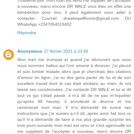
Troisième jour, mon mari est venu me supplier de l'accepter
à nouveau, merci encore DR WALE vous êtes en effet une
bénédiction pour moi, il peut également vous aider à
contacter. Courriel: drwalespellhome@gmail.com OU
WhatsApp +2347054019402
Répondre
Anonymous
27 février 2021 à 23:45
Mon mari me trompait et quand j'ai découvert que nous
nous sommes battus qui l'ont amené à divorcer, j'ai pleuré
et suis tombé malade alors que je cherchais des citations
d'amour en ligne, j'ai vu des gens parler de lui et de son
excellent travail dont le cas était similaire au mien, ils ont
laissé ses coordonnées. J'ai contacté DR WALE et lui ai dit
tout ce qui s'était passé, il m'a dit de ne pas m'inquiéter
qu'après 48 heures, il annulerait le divorce et me
ramènerait mon mari. Il m'a demandé de suivre ses
instructions que j'ai suivies a-t-il dit. après avoir fait tout ce
qu'il m'a demandé de faire à ma plus grande surprise les
trois jours suivants mon mari est venu et s'est agenouillé en
me suppliant de l'accepter à nouveau, merci encore DR