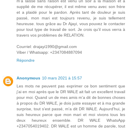
m'a laissé sans raison est venu un soir à la maison et a
supplié de me récupérer, il est même venu avec son frère
et a plaidé pour le pardon. Après tant de douleur je suis
passé, mon mari est toujours revenu, je suis tellement
heureuse. tous grâce au Dr Ajayi, vous pouvez le contacter
pour tout type de travail de sort. Je crois qu'il vous verra à
travers vos problèmes de RELATION.
Courriel: drajayi1990@gmail.com
Viber / Whatsapp: +2347084887094
Répondre
Anonymous
10 mars 2021 à 15:57
Les mots ne peuvent pas exprimer ce bon sentiment que
j'ai en moi après que le DR WALE ait fait un excellent travail
pour moi. Quand un de mes amis m'a dit de bonnes choses
à propos du DR WALE, je dois juste essayer et à ma grande
surprise, tout s'est passé, m'a dit DR WALE. Aujourd'hui, je
suis heureux parce que mon mari et moi vivons tous les
deux heureux ensemble. DR WALE WhatsApp
+2347054019402. DR WALE est un homme de parole, tout