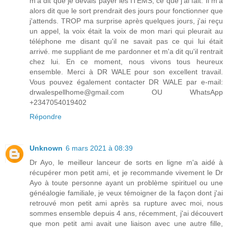
m'a dit que je devais payer les ITEMS, ce que j'ai fait. Il m'a
alors dit que le sort prendrait des jours pour fonctionner que
j'attends. TROP ma surprise après quelques jours, j'ai reçu
un appel, la voix était la voix de mon mari qui pleurait au
téléphone me disant qu'il ne savait pas ce qui lui était
arrivé. me suppliant de me pardonner et m'a dit qu'il rentrait
chez lui. En ce moment, nous vivons tous heureux
ensemble. Merci à DR WALE pour son excellent travail.
Vous pouvez également contacter DR WALE par e-mail:
drwalespellhome@gmail.com OU WhatsApp
+2347054019402
Répondre
Unknown
6 mars 2021 à 08:39
Dr Ayo, le meilleur lanceur de sorts en ligne m'a aidé à
récupérer mon petit ami, et je recommande vivement le Dr
Ayo à toute personne ayant un problème spirituel ou une
généalogie familiale, je veux témoigner de la façon dont j'ai
retrouvé mon petit ami après sa rupture avec moi, nous
sommes ensemble depuis 4 ans, récemment, j'ai découvert
que mon petit ami avait une liaison avec une autre fille,