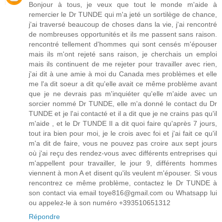
Bonjour à tous, je veux que tout le monde m'aide à
remercier le Dr TUNDE qui m'a jeté un sortilège de chance,
j'ai traversé beaucoup de choses dans la vie, j'ai rencontré
de nombreuses opportunités et ils me passent sans raison.
rencontré tellement d'hommes qui sont censés m'épouser
mais ils m'ont rejeté sans raison, je cherchais un emploi
mais ils continuent de me rejeter pour travailler avec rien,
j'ai dit à une amie à moi du Canada mes problèmes et elle
me l'a dit soeur a dit qu'elle avait ce même problème avant
que je ne devrais pas m'inquiéter qu'elle m'aide avec un
sorcier nommé Dr TUNDE, elle m'a donné le contact du Dr
TUNDE et je l'ai contacté et il a dit que je ne crains pas qu'il
m'aide , et le Dr TUNDE Il a dit quoi faire qu'après 7 jours,
tout ira bien pour moi, je le crois avec foi et j'ai fait ce qu'il
m'a dit de faire, vous ne pouvez pas croire aux sept jours
où j'ai reçu des rendez-vous avec différents entreprises qui
m'appellent pour travailler, le jour 9, différents hommes
viennent à mon A et disent qu'ils veulent m'épouser. Si vous
rencontrez ce même problème, contactez le Dr TUNDE à
son contact via email toye816@gmail.com ou Whatsapp lui
ou appelez-le à son numéro +393510651312
Répondre