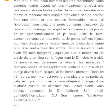
Mon mari et moi nous sommes séparés récemment. Nous
sommes mariés depuis six ans maintenant et c’est une
relation abusive de toutes sortes. Je veux me résoudre moi-
même et résoudre mes propres problèmes afin de pouvoir
être une mère et une épouse formidables, mais j'ai
l'impression que c'est une perte de temps d'essayer de
réparer mon mariage parce qu'il est en panne et que je suis
épuisé émotionnellement et je veux juste le faire.
concentrez-vous sur mes enfants. Je pense qu’il est injuste
pour moi d’essayer de réparer quelque chose dans lequel
je suis le seul à faire des efforts. Je suis si confus. Cela
avait été mes décisions jusqu'à ce que je tombe sur un
article dans un blog sur la façon dont le Dr Ilekhojie a aidé
de nombreuses personnes à rétablir des mariages /
relations brisés. Je l'ai rapidement contacté et il m'a dit ce
que je devais faire, ce que j'ai fait immédiatement. Dans les
48 heures, mon mari est revenu et la plus grande partie de
cela est que mon mari a complètement changé, il ne
m'abuse plus ou ne m'insulte plus. Besoin d'aide, vous
pouvez contacter le Dr Ilekhojie Son email:
gethelp05@gmail.com OU Son numéro WhatsApp:
+2348147400259