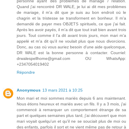
personne ayant des problèmes de mariage / relation.
Quand j'ai rencontré DR WALE, je lui ai dit mes problèmes
de mariage, il m'a dit que je suis au bon endroit où le
chagrin et la tristesse se transforment en bonheur. Il m'a
demandé de payer mes OBJETS spirituels, ce que j'ai fait.
Après les avoir payés, il m'a dit que tout irait bien avant trois
jours. Tout comme il l'a dit avant trois jours, mon mari m'a
appelé et m'a dit qu'il ne voulait plus que nous divorcions.
Donc, au cas où vous auriez besoin d'une aide quelconque,
DR WALE est la bonne personne à contacter. Courriel:
drwalespellhome@gmail.com OU WhatsApp:
+2347054019402
Répondre
Anonymous
13 mars 2021 à 10:25
Mon mari et moi sommes mariés depuis 6 ans maintenant.
Nous étions heureux et mariés avec un fils. Il y a 3 mois, j'ai
commencé à remarquer un comportement étrange de sa
part et quelques semaines plus tard, j'ai découvert que mon
mari voyait quelqu'un et qu'il ne se souciait plus de moi ou
des enfants, parfois il sort et ne vient même pas de retour à