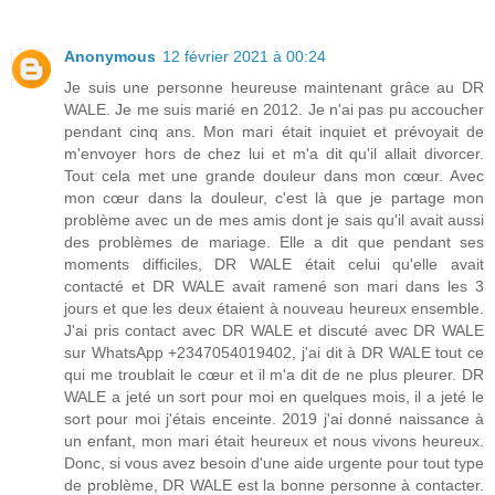
Anonymous
12 février 2021 à 00:24
Je suis une personne heureuse maintenant grâce au DR
WALE. Je me suis marié en 2012. Je n'ai pas pu accoucher
pendant cinq ans. Mon mari était inquiet et prévoyait de
m'envoyer hors de chez lui et m'a dit qu'il allait divorcer.
Tout cela met une grande douleur dans mon cœur. Avec
mon cœur dans la douleur, c'est là que je partage mon
problème avec un de mes amis dont je sais qu'il avait aussi
des problèmes de mariage. Elle a dit que pendant ses
moments difficiles, DR WALE était celui qu'elle avait
contacté et DR WALE avait ramené son mari dans les 3
jours et que les deux étaient à nouveau heureux ensemble.
J'ai pris contact avec DR WALE et discuté avec DR WALE
sur WhatsApp +2347054019402, j'ai dit à DR WALE tout ce
qui me troublait le cœur et il m'a dit de ne plus pleurer. DR
WALE a jeté un sort pour moi en quelques mois, il a jeté le
sort pour moi j'étais enceinte. 2019 j'ai donné naissance à
un enfant, mon mari était heureux et nous vivons heureux.
Donc, si vous avez besoin d'une aide urgente pour tout type
de problème, DR WALE est la bonne personne à contacter.