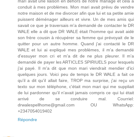
mari avait une liaison en dehors de notre mariage et cela a
conduit à mes problèmes. Mon mari avait prévu de vendre
notre maison et de me divorcer afin que lui et sa petite amie
puissent déménager ailleurs et vivre. Un de mes amis qui
savait ce que je traversais m'a demandé de contacter le DR
WALE elle a dit que DR WALE était l'homme qui avait aidé
son frère cousin à récupérer sa femme qui prévoyait de le
quitter pour un autre homme. Quand j'ai contacté le DR
WALE et lui ai expliqué mes problèmes, il m'a demandé
d'essuyer mon cri et m'a dit de ne plus pleurer. Il m'a
demandé de payer les ARTICLES SPIRIUELS pour lesquels
j'ai payé. Il m'a dit que mon mari viendrait mendier d'ici
quelques jours. Voici peu de temps le DR WALE a fait ce
qu'il a dit qu'il allait faire, TROP ma surprise, j'ai reçu un
texto sur mon téléphone, c'était mon mari qui me suppliait
de lui pardonner qu'il n'avait jamais compris ce qui lui était
arrivé de se conduire mal. Courriel:
drwalespellhome@gmail.com OU WhatsApp:
+2347054019402
Répondre