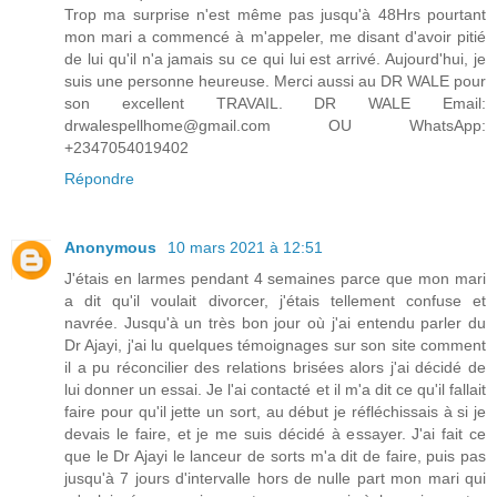
Trop ma surprise n'est même pas jusqu'à 48Hrs pourtant
mon mari a commencé à m'appeler, me disant d'avoir pitié
de lui qu'il n'a jamais su ce qui lui est arrivé. Aujourd'hui, je
suis une personne heureuse. Merci aussi au DR WALE pour
son excellent TRAVAIL. DR WALE Email:
drwalespellhome@gmail.com OU WhatsApp:
+2347054019402
Répondre
Anonymous
10 mars 2021 à 12:51
J'étais en larmes pendant 4 semaines parce que mon mari
a dit qu'il voulait divorcer, j'étais tellement confuse et
navrée. Jusqu'à un très bon jour où j'ai entendu parler du
Dr Ajayi, j'ai lu quelques témoignages sur son site comment
il a pu réconcilier des relations brisées alors j'ai décidé de
lui donner un essai. Je l'ai contacté et il m'a dit ce qu'il fallait
faire pour qu'il jette un sort, au début je réfléchissais à si je
devais le faire, et je me suis décidé à essayer. J'ai fait ce
que le Dr Ajayi le lanceur de sorts m'a dit de faire, puis pas
jusqu'à 7 jours d'intervalle hors de nulle part mon mari qui