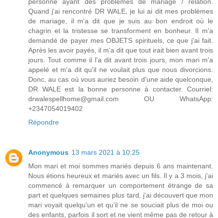
personne ayant des problèmes de mariage / relation.
Quand j'ai rencontré DR WALE, je lui ai dit mes problèmes
de mariage, il m'a dit que je suis au bon endroit où le
chagrin et la tristesse se transforment en bonheur. Il m'a
demandé de payer mes OBJETS spirituels, ce que j'ai fait.
Après les avoir payés, il m'a dit que tout irait bien avant trois
jours. Tout comme il l'a dit avant trois jours, mon mari m'a
appelé et m'a dit qu'il ne voulait plus que nous divorcions.
Donc, au cas où vous auriez besoin d'une aide quelconque,
DR WALE est la bonne personne à contacter. Courriel:
drwalespellhome@gmail.com OU WhatsApp:
+2347054019402
Répondre
Anonymous
13 mars 2021 à 10:25
Mon mari et moi sommes mariés depuis 6 ans maintenant.
Nous étions heureux et mariés avec un fils. Il y a 3 mois, j'ai
commencé à remarquer un comportement étrange de sa
part et quelques semaines plus tard, j'ai découvert que mon
mari voyait quelqu'un et qu'il ne se souciait plus de moi ou
des enfants, parfois il sort et ne vient même pas de retour à