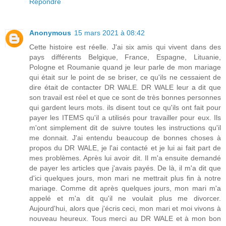
Répondre
Anonymous
15 mars 2021 à 08:42
Cette histoire est réelle. J'ai six amis qui vivent dans des
pays différents Belgique, France, Espagne, Lituanie,
Pologne et Roumanie quand je leur parle de mon mariage
qui était sur le point de se briser, ce qu'ils ne cessaient de
dire était de contacter DR WALE. DR WALE leur a dit que
son travail est réel et que ce sont de très bonnes personnes
qui gardent leurs mots. ils disent tout ce qu'ils ont fait pour
payer les ITEMS qu'il a utilisés pour travailler pour eux. Ils
m'ont simplement dit de suivre toutes les instructions qu'il
me donnait. J'ai entendu beaucoup de bonnes choses à
propos du DR WALE, je l'ai contacté et je lui ai fait part de
mes problèmes. Après lui avoir dit. Il m'a ensuite demandé
de payer les articles que j'avais payés. De là, il m'a dit que
d'ici quelques jours, mon mari ne mettrait plus fin à notre
mariage. Comme dit après quelques jours, mon mari m'a
appelé et m'a dit qu'il ne voulait plus me divorcer.
Aujourd'hui, alors que j'écris ceci, mon mari et moi vivons à
nouveau heureux. Tous merci au DR WALE et à mon bon