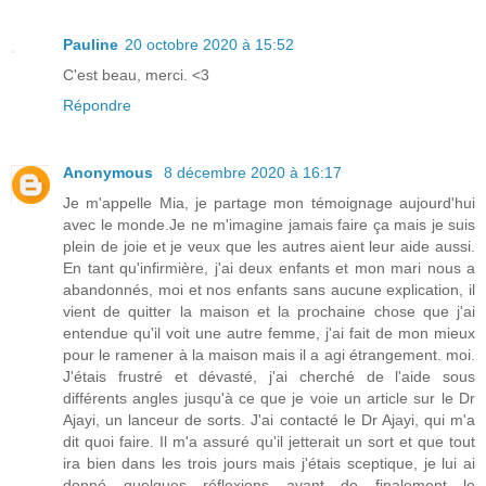
Pauline
20 octobre 2020 à 15:52
C'est beau, merci. <3
Répondre
Anonymous
8 décembre 2020 à 16:17
Je m'appelle Mia, je partage mon témoignage aujourd'hui
avec le monde.Je ne m'imagine jamais faire ça mais je suis
plein de joie et je veux que les autres aient leur aide aussi.
En tant qu'infirmière, j'ai deux enfants et mon mari nous a
abandonnés, moi et nos enfants sans aucune explication, il
vient de quitter la maison et la prochaine chose que j'ai
entendue qu'il voit une autre femme, j'ai fait de mon mieux
pour le ramener à la maison mais il a agi étrangement. moi.
J'étais frustré et dévasté, j'ai cherché de l'aide sous
différents angles jusqu'à ce que je voie un article sur le Dr
Ajayi, un lanceur de sorts. J'ai contacté le Dr Ajayi, qui m'a
dit quoi faire. Il m'a assuré qu'il jetterait un sort et que tout
ira bien dans les trois jours mais j'étais sceptique, je lui ai
donné quelques réflexions avant de finalement le