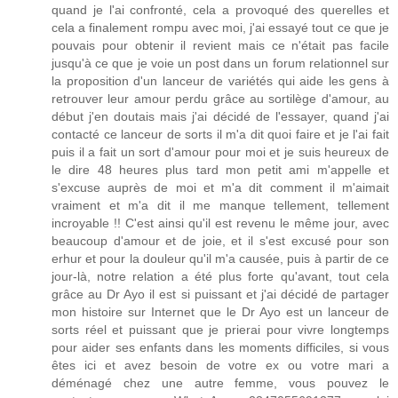
quand je l'ai confronté, cela a provoqué des querelles et
cela a finalement rompu avec moi, j'ai essayé tout ce que je
pouvais pour obtenir il revient mais ce n'était pas facile
jusqu'à ce que je voie un post dans un forum relationnel sur
la proposition d'un lanceur de variétés qui aide les gens à
retrouver leur amour perdu grâce au sortilège d'amour, au
début j'en doutais mais j'ai décidé de l'essayer, quand j'ai
contacté ce lanceur de sorts il m'a dit quoi faire et je l'ai fait
puis il a fait un sort d'amour pour moi et je suis heureux de
le dire 48 heures plus tard mon petit ami m'appelle et
s'excuse auprès de moi et m'a dit comment il m'aimait
vraiment et m'a dit il me manque tellement, tellement
incroyable !! C'est ainsi qu'il est revenu le même jour, avec
beaucoup d'amour et de joie, et il s'est excusé pour son
erhur et pour la douleur qu'il m'a causée, puis à partir de ce
jour-là, notre relation a été plus forte qu'avant, tout cela
grâce au Dr Ayo il est si puissant et j'ai décidé de partager
mon histoire sur Internet que le Dr Ayo est un lanceur de
sorts réel et puissant que je prierai pour vivre longtemps
pour aider ses enfants dans les moments difficiles, si vous
êtes ici et avez besoin de votre ex ou votre mari a
déménagé chez une autre femme, vous pouvez le