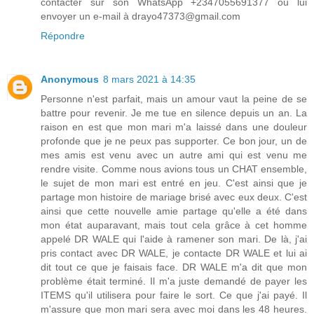
contacter sur son WhatsApp +2347055691377 ou lui
envoyer un e-mail à drayo47373@gmail.com
Répondre
Anonymous
8 mars 2021 à 14:35
Personne n'est parfait, mais un amour vaut la peine de se
battre pour revenir. Je me tue en silence depuis un an. La
raison en est que mon mari m'a laissé dans une douleur
profonde que je ne peux pas supporter. Ce bon jour, un de
mes amis est venu avec un autre ami qui est venu me
rendre visite. Comme nous avions tous un CHAT ensemble,
le sujet de mon mari est entré en jeu. C'est ainsi que je
partage mon histoire de mariage brisé avec eux deux. C'est
ainsi que cette nouvelle amie partage qu'elle a été dans
mon état auparavant, mais tout cela grâce à cet homme
appelé DR WALE qui l'aide à ramener son mari. De là, j'ai
pris contact avec DR WALE, je contacte DR WALE et lui ai
dit tout ce que je faisais face. DR WALE m'a dit que mon
problème était terminé. Il m'a juste demandé de payer les
ITEMS qu'il utilisera pour faire le sort. Ce que j'ai payé. Il
m'assure que mon mari sera avec moi dans les 48 heures.