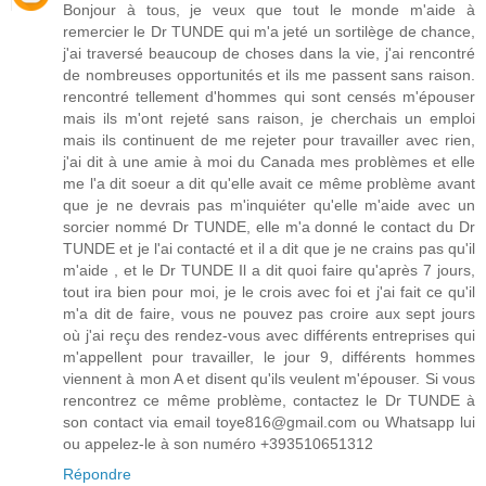
Bonjour à tous, je veux que tout le monde m'aide à
remercier le Dr TUNDE qui m'a jeté un sortilège de chance,
j'ai traversé beaucoup de choses dans la vie, j'ai rencontré
de nombreuses opportunités et ils me passent sans raison.
rencontré tellement d'hommes qui sont censés m'épouser
mais ils m'ont rejeté sans raison, je cherchais un emploi
mais ils continuent de me rejeter pour travailler avec rien,
j'ai dit à une amie à moi du Canada mes problèmes et elle
me l'a dit soeur a dit qu'elle avait ce même problème avant
que je ne devrais pas m'inquiéter qu'elle m'aide avec un
sorcier nommé Dr TUNDE, elle m'a donné le contact du Dr
TUNDE et je l'ai contacté et il a dit que je ne crains pas qu'il
m'aide , et le Dr TUNDE Il a dit quoi faire qu'après 7 jours,
tout ira bien pour moi, je le crois avec foi et j'ai fait ce qu'il
m'a dit de faire, vous ne pouvez pas croire aux sept jours
où j'ai reçu des rendez-vous avec différents entreprises qui
m'appellent pour travailler, le jour 9, différents hommes
viennent à mon A et disent qu'ils veulent m'épouser. Si vous
rencontrez ce même problème, contactez le Dr TUNDE à
son contact via email toye816@gmail.com ou Whatsapp lui
ou appelez-le à son numéro +393510651312
Répondre