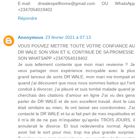
E.mail: drwalespellhome@gmail.com OU WhatsApp
+2347054019402
Répondre
Anonymous
23 février 2021 à 07:13
VOUS POUVEZ METTRE TOUTE VOTRE CONFIANCE AU
DR WALE SON VRAI ET IL CONTINUE DE SA PROMESSE.
SON WHATSAPP +2347054019402
Je suis tellement contente que mon mari revienne !! Je
veux partager mon expérience incroyable avec le plus
grand lanceur de sorts DR WALE, mon mari me trompait et
quand j'ai découvert que nous nous sommes battus qui l'ont
conduit à divorcer, j'ai pleuré et suis tombé malade quand je
cherchais des citations d'amour en ligne J'ai vu des gens
parler de DR WALE et de son excellent travail. dont le cas
était similaire au mien, ils ont laissé ses coordonnées. J'ai
contacté le DR WALE et lui ai fait part de mes inquiétudes et
il m'a dit de ne pas m'inquiéter qu'après TROIS JOURS, il
annulerait le divorce. Et tout redeviendra normal. Après
avoir fait le sort pour moi, trop ma plus grande surprise.