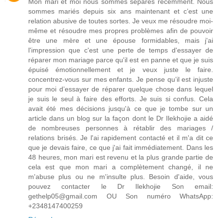
Mon mari et moi nous sommes séparés récemment. Nous
sommes mariés depuis six ans maintenant et c’est une
relation abusive de toutes sortes. Je veux me résoudre moi-
même et résoudre mes propres problèmes afin de pouvoir
être une mère et une épouse formidables, mais j'ai
l'impression que c'est une perte de temps d'essayer de
réparer mon mariage parce qu'il est en panne et que je suis
épuisé émotionnellement et je veux juste le faire.
concentrez-vous sur mes enfants. Je pense qu’il est injuste
pour moi d’essayer de réparer quelque chose dans lequel
je suis le seul à faire des efforts. Je suis si confus. Cela
avait été mes décisions jusqu'à ce que je tombe sur un
article dans un blog sur la façon dont le Dr Ilekhojie a aidé
de nombreuses personnes à rétablir des mariages /
relations brisés. Je l'ai rapidement contacté et il m'a dit ce
que je devais faire, ce que j'ai fait immédiatement. Dans les
48 heures, mon mari est revenu et la plus grande partie de
cela est que mon mari a complètement changé, il ne
m'abuse plus ou ne m'insulte plus. Besoin d'aide, vous
pouvez contacter le Dr Ilekhojie Son email:
gethelp05@gmail.com OU Son numéro WhatsApp:
+2348147400259