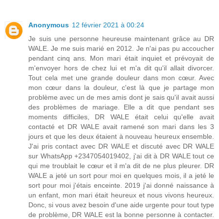
Anonymous
12 février 2021 à 00:24
Je suis une personne heureuse maintenant grâce au DR
WALE. Je me suis marié en 2012. Je n'ai pas pu accoucher
pendant cinq ans. Mon mari était inquiet et prévoyait de
m'envoyer hors de chez lui et m'a dit qu'il allait divorcer.
Tout cela met une grande douleur dans mon cœur. Avec
mon cœur dans la douleur, c'est là que je partage mon
problème avec un de mes amis dont je sais qu'il avait aussi
des problèmes de mariage. Elle a dit que pendant ses
moments difficiles, DR WALE était celui qu'elle avait
contacté et DR WALE avait ramené son mari dans les 3
jours et que les deux étaient à nouveau heureux ensemble.
J'ai pris contact avec DR WALE et discuté avec DR WALE
sur WhatsApp +2347054019402, j'ai dit à DR WALE tout ce
qui me troublait le cœur et il m'a dit de ne plus pleurer. DR
WALE a jeté un sort pour moi en quelques mois, il a jeté le
sort pour moi j'étais enceinte. 2019 j'ai donné naissance à
un enfant, mon mari était heureux et nous vivons heureux.
Donc, si vous avez besoin d'une aide urgente pour tout type
de problème, DR WALE est la bonne personne à contacter.