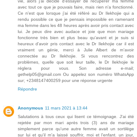
vie, alors j'ai décidé d'essayer de récupérer ma femme
avec tout ce que je pouvais faire, mais rien n'a fonctionné.
Ce n'est que lorsque j'ai été référé au Dr Ilekhojie qui a
rendu possible ce que je pensais impossible en ramenant
ma femme dans les 48 heures après avoir pris contact avec
lui. Je peux dire avec audace et joie que mon mariage
fonctionne très bien et plus beau qu'avant et je suis si
heureux d'avoir pris contact avec le Dr Ilekhojie car il est
vraiment un génie, merci à Julie Albert de m'avoir
connectée au Dr Ilekhojie. Si vous rencontrez des
problèmes, quelle que soit leur taille, le Dr Ilekhojie le
réglera pour vous. Son adresse e-mail;
gethelp05@gmail.com Ou appelez son numéro WhatsApp
sur; +2348147400259 pour une réponse urgente
Répondre
Anonymous
11 mars 2021 à 13:44
Salutations à tous ceux qui lisent ce témoignage. J'ai été
rejetée par mon mari après trois (3) ans de mariage
simplement parce qu'une autre femme avait un sortilège
sur lui et qu'il m'a laissé souffrir, moi et l'enfant. un jour,