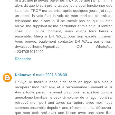
m'a dit que je devais payer les ITEMS, ce que j'ai fait. Il m'a
alors dit que le sort prendrait des jours pour fonctionner que
j'attends. TROP ma surprise après quelques jours, j'ai reçu
un appel, la voix était la voix de mon mari qui pleurait au
téléphone me disant qu'il ne savait pas ce qui lui était
arrivé. me suppliant de me pardonner et m'a dit qu'il rentrait
chez lui. En ce moment, nous vivons tous heureux
ensemble. Merci à DR WALE pour son excellent travail.
Vous pouvez également contacter DR WALE par e-mail:
drwalespellhome@gmail.com OU WhatsApp
+2347054019402
Répondre
Unknown
6 mars 2021 à 08:39
Dr Ayo, le meilleur lanceur de sorts en ligne m'a aidé à
récupérer mon petit ami, et je recommande vivement le Dr
Ayo à toute personne ayant un problème spirituel ou une
généalogie familiale, je veux témoigner de la façon dont j'ai
retrouvé mon petit ami après sa rupture avec moi, nous
sommes ensemble depuis 4 ans, récemment, j'ai découvert
que mon petit ami avait une liaison avec une autre fille,