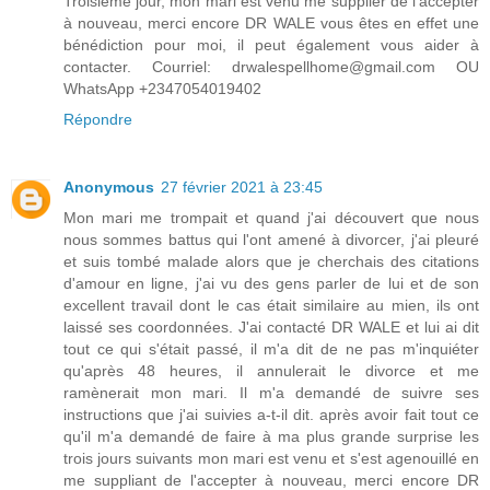
Troisième jour, mon mari est venu me supplier de l'accepter
à nouveau, merci encore DR WALE vous êtes en effet une
bénédiction pour moi, il peut également vous aider à
contacter. Courriel: drwalespellhome@gmail.com OU
WhatsApp +2347054019402
Répondre
Anonymous
27 février 2021 à 23:45
Mon mari me trompait et quand j'ai découvert que nous
nous sommes battus qui l'ont amené à divorcer, j'ai pleuré
et suis tombé malade alors que je cherchais des citations
d'amour en ligne, j'ai vu des gens parler de lui et de son
excellent travail dont le cas était similaire au mien, ils ont
laissé ses coordonnées. J'ai contacté DR WALE et lui ai dit
tout ce qui s'était passé, il m'a dit de ne pas m'inquiéter
qu'après 48 heures, il annulerait le divorce et me
ramènerait mon mari. Il m'a demandé de suivre ses
instructions que j'ai suivies a-t-il dit. après avoir fait tout ce
qu'il m'a demandé de faire à ma plus grande surprise les
trois jours suivants mon mari est venu et s'est agenouillé en
me suppliant de l'accepter à nouveau, merci encore DR