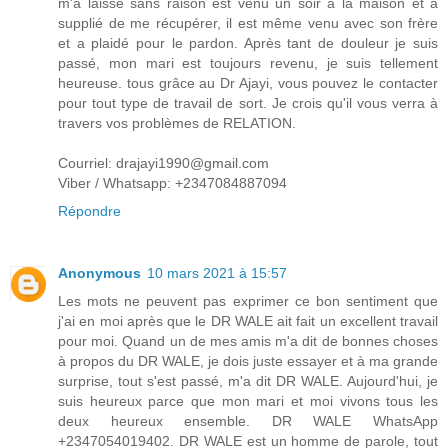
m'a laissé sans raison est venu un soir à la maison et a
supplié de me récupérer, il est même venu avec son frère
et a plaidé pour le pardon. Après tant de douleur je suis
passé, mon mari est toujours revenu, je suis tellement
heureuse. tous grâce au Dr Ajayi, vous pouvez le contacter
pour tout type de travail de sort. Je crois qu'il vous verra à
travers vos problèmes de RELATION.
Courriel: drajayi1990@gmail.com
Viber / Whatsapp: +2347084887094
Répondre
Anonymous
10 mars 2021 à 15:57
Les mots ne peuvent pas exprimer ce bon sentiment que
j'ai en moi après que le DR WALE ait fait un excellent travail
pour moi. Quand un de mes amis m'a dit de bonnes choses
à propos du DR WALE, je dois juste essayer et à ma grande
surprise, tout s'est passé, m'a dit DR WALE. Aujourd'hui, je
suis heureux parce que mon mari et moi vivons tous les
deux heureux ensemble. DR WALE WhatsApp
+2347054019402. DR WALE est un homme de parole, tout