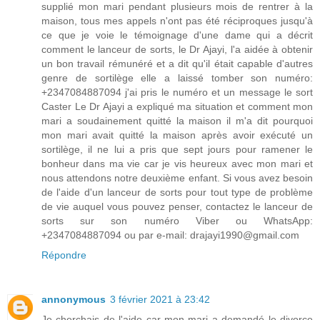
supplié mon mari pendant plusieurs mois de rentrer à la
maison, tous mes appels n'ont pas été réciproques jusqu'à
ce que je voie le témoignage d'une dame qui a décrit
comment le lanceur de sorts, le Dr Ajayi, l'a aidée à obtenir
un bon travail rémunéré et a dit qu'il était capable d'autres
genre de sortilège elle a laissé tomber son numéro:
+2347084887094 j'ai pris le numéro et un message le sort
Caster Le Dr Ajayi a expliqué ma situation et comment mon
mari a soudainement quitté la maison il m'a dit pourquoi
mon mari avait quitté la maison après avoir exécuté un
sortilège, il ne lui a pris que sept jours pour ramener le
bonheur dans ma vie car je vis heureux avec mon mari et
nous attendons notre deuxième enfant. Si vous avez besoin
de l'aide d'un lanceur de sorts pour tout type de problème
de vie auquel vous pouvez penser, contactez le lanceur de
sorts sur son numéro Viber ou WhatsApp:
+2347084887094 ou par e-mail: drajayi1990@gmail.com
Répondre
annonymous
3 février 2021 à 23:42
Je cherchais de l'aide car mon mari a demandé le divorce