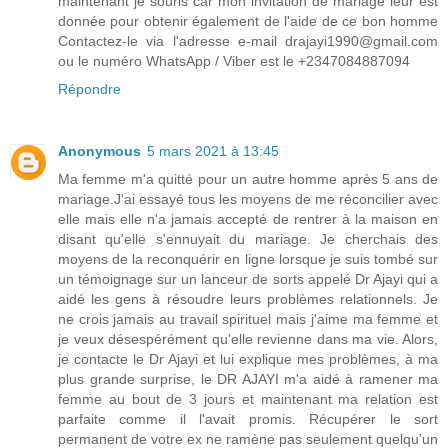
maintenant je souris car mon invitation de mariage leur est
donnée pour obtenir également de l'aide de ce bon homme
Contactez-le via l'adresse e-mail drajayi1990@gmail.com
ou le numéro WhatsApp / Viber est le +2347084887094
Répondre
Anonymous
5 mars 2021 à 13:45
Ma femme m'a quitté pour un autre homme après 5 ans de
mariage.J'ai essayé tous les moyens de me réconcilier avec
elle mais elle n'a jamais accepté de rentrer à la maison en
disant qu'elle s'ennuyait du mariage. Je cherchais des
moyens de la reconquérir en ligne lorsque je suis tombé sur
un témoignage sur un lanceur de sorts appelé Dr Ajayi qui a
aidé les gens à résoudre leurs problèmes relationnels. Je
ne crois jamais au travail spirituel mais j'aime ma femme et
je veux désespérément qu'elle revienne dans ma vie. Alors,
je contacte le Dr Ajayi et lui explique mes problèmes, à ma
plus grande surprise, le DR AJAYI m'a aidé à ramener ma
femme au bout de 3 jours et maintenant ma relation est
parfaite comme il l'avait promis. Récupérer le sort
permanent de votre ex ne ramène pas seulement quelqu'un