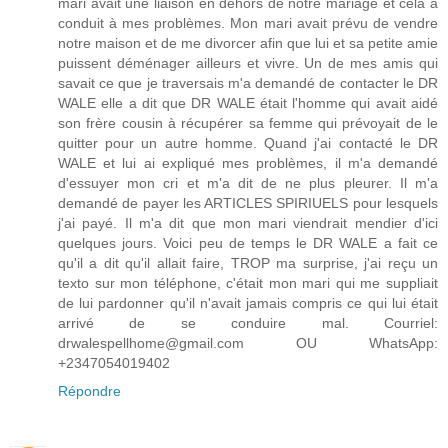
mari avait une liaison en dehors de notre mariage et cela a
conduit à mes problèmes. Mon mari avait prévu de vendre
notre maison et de me divorcer afin que lui et sa petite amie
puissent déménager ailleurs et vivre. Un de mes amis qui
savait ce que je traversais m'a demandé de contacter le DR
WALE elle a dit que DR WALE était l'homme qui avait aidé
son frère cousin à récupérer sa femme qui prévoyait de le
quitter pour un autre homme. Quand j'ai contacté le DR
WALE et lui ai expliqué mes problèmes, il m'a demandé
d'essuyer mon cri et m'a dit de ne plus pleurer. Il m'a
demandé de payer les ARTICLES SPIRIUELS pour lesquels
j'ai payé. Il m'a dit que mon mari viendrait mendier d'ici
quelques jours. Voici peu de temps le DR WALE a fait ce
qu'il a dit qu'il allait faire, TROP ma surprise, j'ai reçu un
texto sur mon téléphone, c'était mon mari qui me suppliait
de lui pardonner qu'il n'avait jamais compris ce qui lui était
arrivé de se conduire mal. Courriel:
drwalespellhome@gmail.com OU WhatsApp:
+2347054019402
Répondre