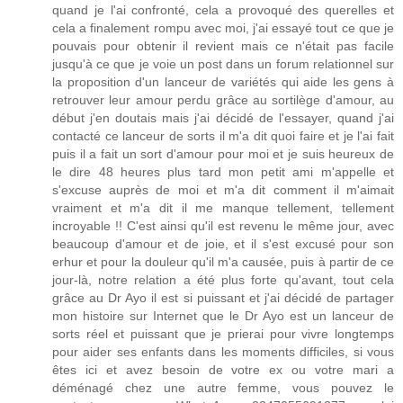
quand je l'ai confronté, cela a provoqué des querelles et
cela a finalement rompu avec moi, j'ai essayé tout ce que je
pouvais pour obtenir il revient mais ce n'était pas facile
jusqu'à ce que je voie un post dans un forum relationnel sur
la proposition d'un lanceur de variétés qui aide les gens à
retrouver leur amour perdu grâce au sortilège d'amour, au
début j'en doutais mais j'ai décidé de l'essayer, quand j'ai
contacté ce lanceur de sorts il m'a dit quoi faire et je l'ai fait
puis il a fait un sort d'amour pour moi et je suis heureux de
le dire 48 heures plus tard mon petit ami m'appelle et
s'excuse auprès de moi et m'a dit comment il m'aimait
vraiment et m'a dit il me manque tellement, tellement
incroyable !! C'est ainsi qu'il est revenu le même jour, avec
beaucoup d'amour et de joie, et il s'est excusé pour son
erhur et pour la douleur qu'il m'a causée, puis à partir de ce
jour-là, notre relation a été plus forte qu'avant, tout cela
grâce au Dr Ayo il est si puissant et j'ai décidé de partager
mon histoire sur Internet que le Dr Ayo est un lanceur de
sorts réel et puissant que je prierai pour vivre longtemps
pour aider ses enfants dans les moments difficiles, si vous
êtes ici et avez besoin de votre ex ou votre mari a
déménagé chez une autre femme, vous pouvez le