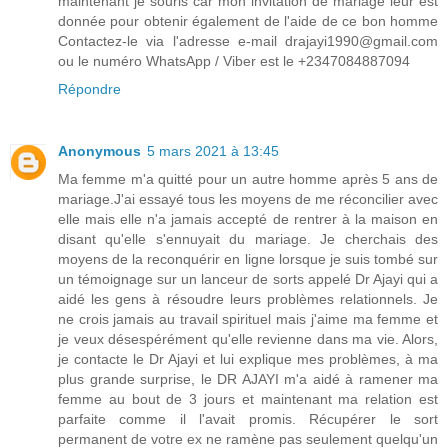
maintenant je souris car mon invitation de mariage leur est
donnée pour obtenir également de l'aide de ce bon homme
Contactez-le via l'adresse e-mail drajayi1990@gmail.com
ou le numéro WhatsApp / Viber est le +2347084887094
Répondre
Anonymous
5 mars 2021 à 13:45
Ma femme m'a quitté pour un autre homme après 5 ans de
mariage.J'ai essayé tous les moyens de me réconcilier avec
elle mais elle n'a jamais accepté de rentrer à la maison en
disant qu'elle s'ennuyait du mariage. Je cherchais des
moyens de la reconquérir en ligne lorsque je suis tombé sur
un témoignage sur un lanceur de sorts appelé Dr Ajayi qui a
aidé les gens à résoudre leurs problèmes relationnels. Je
ne crois jamais au travail spirituel mais j'aime ma femme et
je veux désespérément qu'elle revienne dans ma vie. Alors,
je contacte le Dr Ajayi et lui explique mes problèmes, à ma
plus grande surprise, le DR AJAYI m'a aidé à ramener ma
femme au bout de 3 jours et maintenant ma relation est
parfaite comme il l'avait promis. Récupérer le sort
permanent de votre ex ne ramène pas seulement quelqu'un