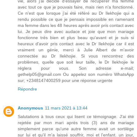
vie, alors j'ai décidé d'essayer de récupérer ma femme
avec tout ce que je pouvais faire, mais rien n'a fonctionné.
Ce n'est que lorsque j'ai été référé au Dr Ilekhojie qui a
rendu possible ce que je pensais impossible en ramenant
ma femme dans les 48 heures après avoir pris contact avec
lui. Je peux dire avec audace et joie que mon mariage
fonctionne très bien et plus beau qu'avant et je suis si
heureux d'avoir pris contact avec le Dr Ilekhojie car il est
vraiment un génie, merci à Julie Albert de m'avoir
connectée au Dr Ilekhojie. Si vous rencontrez des
problèmes, quelle que soit leur taille, le Dr Ilekhojie le
réglera pour vous. Son adresse e-mail;
gethelp05@gmail.com Ou appelez son numéro WhatsApp
sur; +2348147400259 pour une réponse urgente
Répondre
Anonymous
11 mars 2021 à 13:44
Salutations à tous ceux qui lisent ce témoignage. J'ai été
rejetée par mon mari après trois (3) ans de mariage
simplement parce qu'une autre femme avait un sortilège
sur lui et qu'il m'a laissé souffrir, moi et l'enfant. un jour,