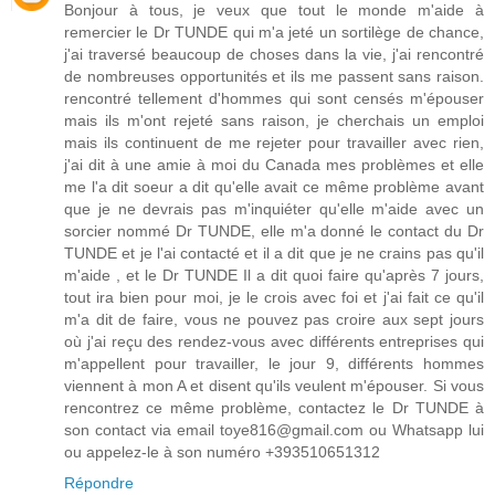
Bonjour à tous, je veux que tout le monde m'aide à
remercier le Dr TUNDE qui m'a jeté un sortilège de chance,
j'ai traversé beaucoup de choses dans la vie, j'ai rencontré
de nombreuses opportunités et ils me passent sans raison.
rencontré tellement d'hommes qui sont censés m'épouser
mais ils m'ont rejeté sans raison, je cherchais un emploi
mais ils continuent de me rejeter pour travailler avec rien,
j'ai dit à une amie à moi du Canada mes problèmes et elle
me l'a dit soeur a dit qu'elle avait ce même problème avant
que je ne devrais pas m'inquiéter qu'elle m'aide avec un
sorcier nommé Dr TUNDE, elle m'a donné le contact du Dr
TUNDE et je l'ai contacté et il a dit que je ne crains pas qu'il
m'aide , et le Dr TUNDE Il a dit quoi faire qu'après 7 jours,
tout ira bien pour moi, je le crois avec foi et j'ai fait ce qu'il
m'a dit de faire, vous ne pouvez pas croire aux sept jours
où j'ai reçu des rendez-vous avec différents entreprises qui
m'appellent pour travailler, le jour 9, différents hommes
viennent à mon A et disent qu'ils veulent m'épouser. Si vous
rencontrez ce même problème, contactez le Dr TUNDE à
son contact via email toye816@gmail.com ou Whatsapp lui
ou appelez-le à son numéro +393510651312
Répondre