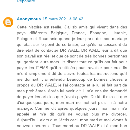
Répondre
Anonymous
15 mars 2021 à 08:42
Cette histoire est réelle. J'ai six amis qui vivent dans des
pays différents Belgique, France, Espagne, Lituanie,
Pologne et Roumanie quand je leur parle de mon mariage
qui était sur le point de se briser, ce qu'ils ne cessaient de
dire était de contacter DR WALE. DR WALE leur a dit que
son travail est réel et que ce sont de très bonnes personnes
qui gardent leurs mots. ils disent tout ce qu'ils ont fait pour
payer les ITEMS qu'il a utilisés pour travailler pour eux. Ils
m'ont simplement dit de suivre toutes les instructions qu'il
me donnait. J'ai entendu beaucoup de bonnes choses à
propos du DR WALE, je l'ai contacté et je lui ai fait part de
mes problèmes. Après lui avoir dit. Il m'a ensuite demandé
de payer les articles que j'avais payés. De là, il m'a dit que
d'ici quelques jours, mon mari ne mettrait plus fin à notre
mariage. Comme dit après quelques jours, mon mari m'a
appelé et m'a dit qu'il ne voulait plus me divorcer.
Aujourd'hui, alors que j'écris ceci, mon mari et moi vivons à
nouveau heureux. Tous merci au DR WALE et à mon bon