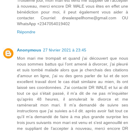
Troisième jour, mon mari est venu me supplier de l'accepter
à nouveau, merci encore DR WALE vous êtes en effet une
bénédiction pour moi, il peut également vous aider à
contacter. Courriel: drwalespellhome@gmail.com OU
WhatsApp +2347054019402
Répondre
Anonymous
27 février 2021 à 23:45
Mon mari me trompait et quand j'ai découvert que nous
nous sommes battus qui l'ont amené à divorcer, j'ai pleuré
et suis tombé malade alors que je cherchais des citations
d'amour en ligne, j'ai vu des gens parler de lui et de son
excellent travail dont le cas était similaire au mien, ils ont
laissé ses coordonnées. J'ai contacté DR WALE et lui ai dit
tout ce qui s'était passé, il m'a dit de ne pas m'inquiéter
qu'après 48 heures, il annulerait le divorce et me
ramènerait mon mari. Il m'a demandé de suivre ses
instructions que j'ai suivies a-t-il dit. après avoir fait tout ce
qu'il m'a demandé de faire à ma plus grande surprise les
trois jours suivants mon mari est venu et s'est agenouillé en
me suppliant de l'accepter à nouveau, merci encore DR