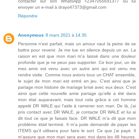
contacter sur son WhatsApp +2347055691377 ou lui
envoyer un e-mail à drayo47373@gmail.com
Répondre
Anonymous
8 mars 2021 à 14:35
Personne n'est parfait, mais un amour vaut la peine de se
battre pour revenir. Je me tue en silence depuis un an. La
raison en est que mon mari m'a laissé dans une douleur
profonde que je ne peux pas supporter. Ce bon jour, un de
mes amis est venu avec un autre ami qui est venu me
rendre visite. Comme nous avions tous un CHAT ensemble,
le sujet de mon mari est entré en jeu. C'est ainsi que je
partage mon histoire de mariage brisé avec eux deux. C'est
ainsi que cette nouvelle amie partage qu'elle a été dans
mon état auparavant, mais tout cela grâce à cet homme
appelé DR WALE qui l'aide à ramener son mari. De là, j'ai
pris contact avec DR WALE, je contacte DR WALE et lui ai
dit tout ce que je faisais face. DR WALE m'a dit que mon
problème était terminé. Il m'a juste demandé de payer les
ITEMS qu'il utilisera pour faire le sort. Ce que j'ai payé. Il
m'assure que mon mari sera avec moi dans les 48 heures.