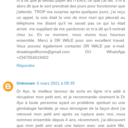
m'a dit que je devais payer les ITEMS, ce que j'ai fait. Il m'a
alors dit que le sort prendrait des jours pour fonctionner que
j'attends. TROP ma surprise après quelques jours, j'ai reçu
un appel, la voix était la voix de mon mari qui pleurait au
téléphone me disant qu'il ne savait pas ce qui lui était
arrivé. me suppliant de me pardonner et m'a dit qu'il rentrait
chez lui. En ce moment, nous vivons tous heureux
ensemble. Merci à DR WALE pour son excellent travail.
Vous pouvez également contacter DR WALE par e-mail:
drwalespellhome@gmail.com OU WhatsApp
+2347054019402
Répondre
Unknown
6 mars 2021 à 08:39
Dr Ayo, le meilleur lanceur de sorts en ligne m'a aidé à
récupérer mon petit ami, et je recommande vivement le Dr
Ayo à toute personne ayant un problème spirituel ou une
généalogie familiale, je veux témoigner de la façon dont j'ai
retrouvé mon petit ami après sa rupture avec moi, nous
sommes ensemble depuis 4 ans, récemment, j'ai découvert
que mon petit ami avait une liaison avec une autre fille,