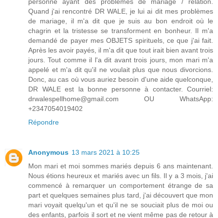
personne ayant des problèmes de mariage / relation.
Quand j'ai rencontré DR WALE, je lui ai dit mes problèmes
de mariage, il m'a dit que je suis au bon endroit où le
chagrin et la tristesse se transforment en bonheur. Il m'a
demandé de payer mes OBJETS spirituels, ce que j'ai fait.
Après les avoir payés, il m'a dit que tout irait bien avant trois
jours. Tout comme il l'a dit avant trois jours, mon mari m'a
appelé et m'a dit qu'il ne voulait plus que nous divorcions.
Donc, au cas où vous auriez besoin d'une aide quelconque,
DR WALE est la bonne personne à contacter. Courriel:
drwalespellhome@gmail.com OU WhatsApp:
+2347054019402
Répondre
Anonymous
13 mars 2021 à 10:25
Mon mari et moi sommes mariés depuis 6 ans maintenant.
Nous étions heureux et mariés avec un fils. Il y a 3 mois, j'ai
commencé à remarquer un comportement étrange de sa
part et quelques semaines plus tard, j'ai découvert que mon
mari voyait quelqu'un et qu'il ne se souciait plus de moi ou
des enfants, parfois il sort et ne vient même pas de retour à