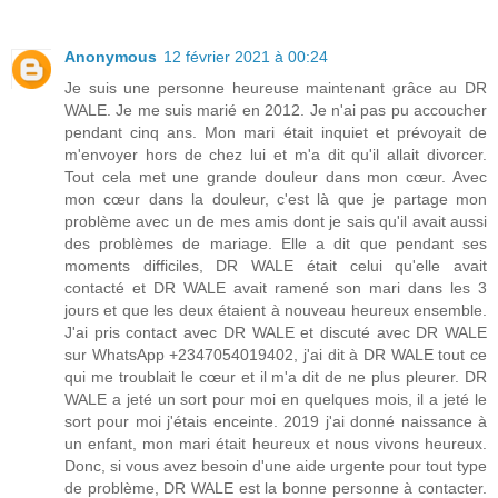
Anonymous
12 février 2021 à 00:24
Je suis une personne heureuse maintenant grâce au DR
WALE. Je me suis marié en 2012. Je n'ai pas pu accoucher
pendant cinq ans. Mon mari était inquiet et prévoyait de
m'envoyer hors de chez lui et m'a dit qu'il allait divorcer.
Tout cela met une grande douleur dans mon cœur. Avec
mon cœur dans la douleur, c'est là que je partage mon
problème avec un de mes amis dont je sais qu'il avait aussi
des problèmes de mariage. Elle a dit que pendant ses
moments difficiles, DR WALE était celui qu'elle avait
contacté et DR WALE avait ramené son mari dans les 3
jours et que les deux étaient à nouveau heureux ensemble.
J'ai pris contact avec DR WALE et discuté avec DR WALE
sur WhatsApp +2347054019402, j'ai dit à DR WALE tout ce
qui me troublait le cœur et il m'a dit de ne plus pleurer. DR
WALE a jeté un sort pour moi en quelques mois, il a jeté le
sort pour moi j'étais enceinte. 2019 j'ai donné naissance à
un enfant, mon mari était heureux et nous vivons heureux.
Donc, si vous avez besoin d'une aide urgente pour tout type
de problème, DR WALE est la bonne personne à contacter.