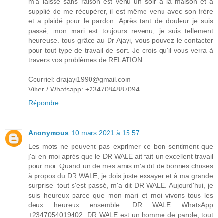
m'a laissé sans raison est venu un soir à la maison et a
supplié de me récupérer, il est même venu avec son frère
et a plaidé pour le pardon. Après tant de douleur je suis
passé, mon mari est toujours revenu, je suis tellement
heureuse. tous grâce au Dr Ajayi, vous pouvez le contacter
pour tout type de travail de sort. Je crois qu'il vous verra à
travers vos problèmes de RELATION.
Courriel: drajayi1990@gmail.com
Viber / Whatsapp: +2347084887094
Répondre
Anonymous
10 mars 2021 à 15:57
Les mots ne peuvent pas exprimer ce bon sentiment que
j'ai en moi après que le DR WALE ait fait un excellent travail
pour moi. Quand un de mes amis m'a dit de bonnes choses
à propos du DR WALE, je dois juste essayer et à ma grande
surprise, tout s'est passé, m'a dit DR WALE. Aujourd'hui, je
suis heureux parce que mon mari et moi vivons tous les
deux heureux ensemble. DR WALE WhatsApp
+2347054019402. DR WALE est un homme de parole, tout