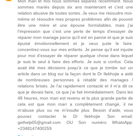
Mon mari et moi nous sommes séparés récemment. Nous
sommes mariés depuis six ans maintenant et c’est une
relation abusive de toutes sortes. Je veux me résoudre moi-
même et résoudre mes propres problèmes afin de pouvoir
être une mère et une épouse formidables, mais j'ai
l'impression que c'est une perte de temps d'essayer de
réparer mon mariage parce qu'il est en panne et que je suis
épuisé émotionnellement et je veux juste le faire.
concentrez-vous sur mes enfants. Je pense qu’il est injuste
pour moi d’essayer de réparer quelque chose dans lequel
je suis le seul à faire des efforts. Je suis si confus. Cela
avait été mes décisions jusqu'à ce que je tombe sur un
article dans un blog sur la façon dont le Dr Ilekhojie a aidé
de nombreuses personnes à rétablir des mariages /
relations brisés. Je l'ai rapidement contacté et il m'a dit ce
que je devais faire, ce que j'ai fait immédiatement. Dans les
48 heures, mon mari est revenu et la plus grande partie de
cela est que mon mari a complètement changé, il ne
m'abuse plus ou ne m'insulte plus. Besoin d'aide, vous
pouvez contacter le Dr Ilekhojie Son email:
gethelp05@gmail.com OU Son numéro WhatsApp:
+2348147400259