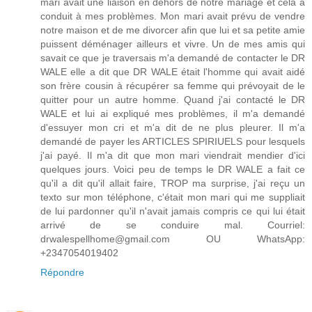
mari avait une liaison en dehors de notre mariage et cela a
conduit à mes problèmes. Mon mari avait prévu de vendre
notre maison et de me divorcer afin que lui et sa petite amie
puissent déménager ailleurs et vivre. Un de mes amis qui
savait ce que je traversais m'a demandé de contacter le DR
WALE elle a dit que DR WALE était l'homme qui avait aidé
son frère cousin à récupérer sa femme qui prévoyait de le
quitter pour un autre homme. Quand j'ai contacté le DR
WALE et lui ai expliqué mes problèmes, il m'a demandé
d'essuyer mon cri et m'a dit de ne plus pleurer. Il m'a
demandé de payer les ARTICLES SPIRIUELS pour lesquels
j'ai payé. Il m'a dit que mon mari viendrait mendier d'ici
quelques jours. Voici peu de temps le DR WALE a fait ce
qu'il a dit qu'il allait faire, TROP ma surprise, j'ai reçu un
texto sur mon téléphone, c'était mon mari qui me suppliait
de lui pardonner qu'il n'avait jamais compris ce qui lui était
arrivé de se conduire mal. Courriel:
drwalespellhome@gmail.com OU WhatsApp:
+2347054019402
Répondre