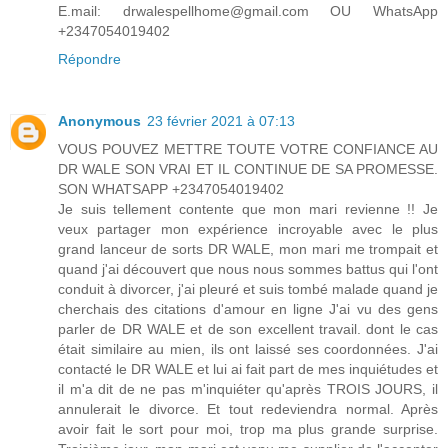
E.mail: drwalespellhome@gmail.com OU WhatsApp
+2347054019402
Répondre
Anonymous
23 février 2021 à 07:13
VOUS POUVEZ METTRE TOUTE VOTRE CONFIANCE AU
DR WALE SON VRAI ET IL CONTINUE DE SA PROMESSE.
SON WHATSAPP +2347054019402
Je suis tellement contente que mon mari revienne !! Je
veux partager mon expérience incroyable avec le plus
grand lanceur de sorts DR WALE, mon mari me trompait et
quand j'ai découvert que nous nous sommes battus qui l'ont
conduit à divorcer, j'ai pleuré et suis tombé malade quand je
cherchais des citations d'amour en ligne J'ai vu des gens
parler de DR WALE et de son excellent travail. dont le cas
était similaire au mien, ils ont laissé ses coordonnées. J'ai
contacté le DR WALE et lui ai fait part de mes inquiétudes et
il m'a dit de ne pas m'inquiéter qu'après TROIS JOURS, il
annulerait le divorce. Et tout redeviendra normal. Après
avoir fait le sort pour moi, trop ma plus grande surprise.