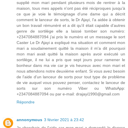
supplié mon mari pendant plusieurs mois de rentrer à la
maison, tous mes appels n'ont pas été réciproques jusqu'à
ce que je voie le témoignage d'une dame qui a décrit
comment le lanceur de sorts, le Dr Ajayi, l'a aidée à obtenir
un bon travail rémunéré et a dit qu'il était capable d'autres
genre de sortilège elle a laissé tomber son numéro:
+2347084887094 j'ai pris le numéro et un message le sort
Caster Le Dr Ajayi a expliqué ma situation et comment mon
mari a soudainement quitté la maison il m'a dit pourquoi
mon mari avait quitté la maison après avoir exécuté un
sortilège, il ne lui a pris que sept jours pour ramener le
bonheur dans ma vie car je vis heureux avec mon mari et
nous attendons notre deuxième enfant. Si vous avez besoin
de l'aide d'un lanceur de sorts pour tout type de problème
de vie auquel vous pouvez penser, contactez le lanceur de
sorts sur son numéro Viber ou WhatsApp:
+2347084887094 ou par e-mail: drajayi1990@gmail.com
Répondre
annonymous
3 février 2021 à 23:42
Je cherchais de l'aide car mon mari a demandé le divorce