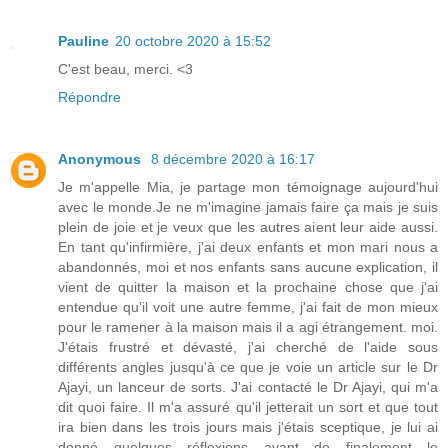
Pauline
20 octobre 2020 à 15:52
C'est beau, merci. <3
Répondre
Anonymous
8 décembre 2020 à 16:17
Je m'appelle Mia, je partage mon témoignage aujourd'hui
avec le monde.Je ne m'imagine jamais faire ça mais je suis
plein de joie et je veux que les autres aient leur aide aussi.
En tant qu'infirmière, j'ai deux enfants et mon mari nous a
abandonnés, moi et nos enfants sans aucune explication, il
vient de quitter la maison et la prochaine chose que j'ai
entendue qu'il voit une autre femme, j'ai fait de mon mieux
pour le ramener à la maison mais il a agi étrangement. moi.
J'étais frustré et dévasté, j'ai cherché de l'aide sous
différents angles jusqu'à ce que je voie un article sur le Dr
Ajayi, un lanceur de sorts. J'ai contacté le Dr Ajayi, qui m'a
dit quoi faire. Il m'a assuré qu'il jetterait un sort et que tout
ira bien dans les trois jours mais j'étais sceptique, je lui ai
donné quelques réflexions avant de finalement le