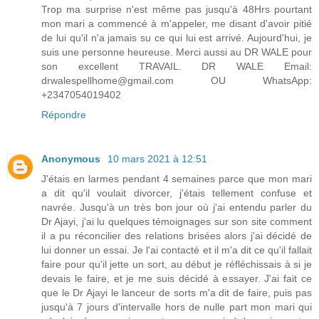
Trop ma surprise n'est même pas jusqu'à 48Hrs pourtant
mon mari a commencé à m'appeler, me disant d'avoir pitié
de lui qu'il n'a jamais su ce qui lui est arrivé. Aujourd'hui, je
suis une personne heureuse. Merci aussi au DR WALE pour
son excellent TRAVAIL. DR WALE Email:
drwalespellhome@gmail.com OU WhatsApp:
+2347054019402
Répondre
Anonymous
10 mars 2021 à 12:51
J'étais en larmes pendant 4 semaines parce que mon mari
a dit qu'il voulait divorcer, j'étais tellement confuse et
navrée. Jusqu'à un très bon jour où j'ai entendu parler du
Dr Ajayi, j'ai lu quelques témoignages sur son site comment
il a pu réconcilier des relations brisées alors j'ai décidé de
lui donner un essai. Je l'ai contacté et il m'a dit ce qu'il fallait
faire pour qu'il jette un sort, au début je réfléchissais à si je
devais le faire, et je me suis décidé à essayer. J'ai fait ce
que le Dr Ajayi le lanceur de sorts m'a dit de faire, puis pas
jusqu'à 7 jours d'intervalle hors de nulle part mon mari qui