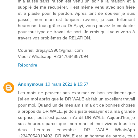
m'a laissé sans raison est venu un soir à la maison et a
supplié de me récupérer, il est même venu avec son frère
et a plaidé pour le pardon. Après tant de douleur je suis
passé, mon mari est toujours revenu, je suis tellement
heureuse. tous grâce au Dr Ajayi, vous pouvez le contacter
pour tout type de travail de sort. Je crois qu'il vous verra à
travers vos problèmes de RELATION.
Courriel: drajayi1990@gmail.com
Viber / Whatsapp: +2347084887094
Répondre
Anonymous
10 mars 2021 à 15:57
Les mots ne peuvent pas exprimer ce bon sentiment que
j'ai en moi après que le DR WALE ait fait un excellent travail
pour moi. Quand un de mes amis m'a dit de bonnes choses
à propos du DR WALE, je dois juste essayer et à ma grande
surprise, tout s'est passé, m'a dit DR WALE. Aujourd'hui, je
suis heureux parce que mon mari et moi vivons tous les
deux heureux ensemble. DR WALE WhatsApp
+2347054019402. DR WALE est un homme de parole, tout