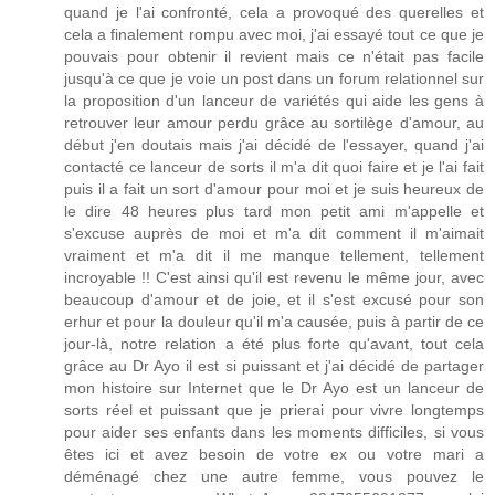
quand je l'ai confronté, cela a provoqué des querelles et
cela a finalement rompu avec moi, j'ai essayé tout ce que je
pouvais pour obtenir il revient mais ce n'était pas facile
jusqu'à ce que je voie un post dans un forum relationnel sur
la proposition d'un lanceur de variétés qui aide les gens à
retrouver leur amour perdu grâce au sortilège d'amour, au
début j'en doutais mais j'ai décidé de l'essayer, quand j'ai
contacté ce lanceur de sorts il m'a dit quoi faire et je l'ai fait
puis il a fait un sort d'amour pour moi et je suis heureux de
le dire 48 heures plus tard mon petit ami m'appelle et
s'excuse auprès de moi et m'a dit comment il m'aimait
vraiment et m'a dit il me manque tellement, tellement
incroyable !! C'est ainsi qu'il est revenu le même jour, avec
beaucoup d'amour et de joie, et il s'est excusé pour son
erhur et pour la douleur qu'il m'a causée, puis à partir de ce
jour-là, notre relation a été plus forte qu'avant, tout cela
grâce au Dr Ayo il est si puissant et j'ai décidé de partager
mon histoire sur Internet que le Dr Ayo est un lanceur de
sorts réel et puissant que je prierai pour vivre longtemps
pour aider ses enfants dans les moments difficiles, si vous
êtes ici et avez besoin de votre ex ou votre mari a
déménagé chez une autre femme, vous pouvez le