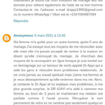
maintenant je souris car mon invitation de mariage leur est
donnée pour obtenir également de l'aide de ce bon homme
Contactez-le via l'adresse e-mail drajayi1990@gmail.com
ou le numéro WhatsApp / Viber est le +2347084887094
Répondre
Anonymous
5 mars 2021 à 13:45
Ma femme m'a quitté pour un autre homme après 5 ans de
mariage.J'ai essayé tous les moyens de me réconcilier avec
elle mais elle n'a jamais accepté de rentrer à la maison en
disant qu'elle s'ennuyait du mariage. Je cherchais des
moyens de la reconquérir en ligne lorsque je suis tombé sur
un témoignage sur un lanceur de sorts appelé Dr Ajayi qui a
aidé les gens à résoudre leurs problèmes relationnels. Je
ne crois jamais au travail spirituel mais j'aime ma femme et
je veux désespérément qu'elle revienne dans ma vie. Alors,
je contacte le Dr Ajayi et lui explique mes problèmes, à ma
plus grande surprise, le DR AJAYI m'a aidé à ramener ma
femme au bout de 3 jours et maintenant ma relation est
parfaite comme il l'avait promis. Récupérer le sort
permanent de votre ex ne ramène pas seulement quelqu'un