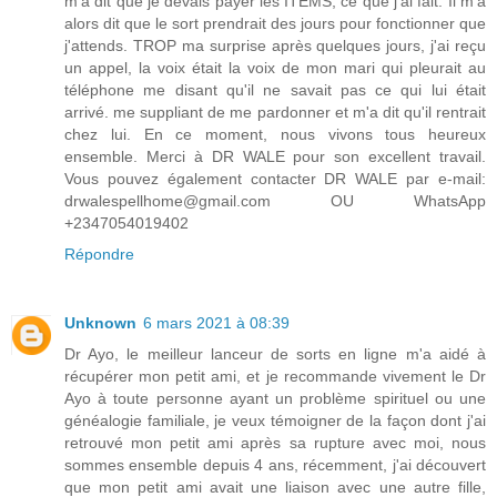
m'a dit que je devais payer les ITEMS, ce que j'ai fait. Il m'a
alors dit que le sort prendrait des jours pour fonctionner que
j'attends. TROP ma surprise après quelques jours, j'ai reçu
un appel, la voix était la voix de mon mari qui pleurait au
téléphone me disant qu'il ne savait pas ce qui lui était
arrivé. me suppliant de me pardonner et m'a dit qu'il rentrait
chez lui. En ce moment, nous vivons tous heureux
ensemble. Merci à DR WALE pour son excellent travail.
Vous pouvez également contacter DR WALE par e-mail:
drwalespellhome@gmail.com OU WhatsApp
+2347054019402
Répondre
Unknown
6 mars 2021 à 08:39
Dr Ayo, le meilleur lanceur de sorts en ligne m'a aidé à
récupérer mon petit ami, et je recommande vivement le Dr
Ayo à toute personne ayant un problème spirituel ou une
généalogie familiale, je veux témoigner de la façon dont j'ai
retrouvé mon petit ami après sa rupture avec moi, nous
sommes ensemble depuis 4 ans, récemment, j'ai découvert
que mon petit ami avait une liaison avec une autre fille,