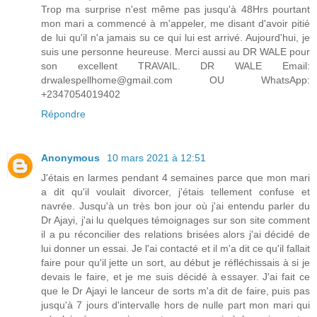
Trop ma surprise n'est même pas jusqu'à 48Hrs pourtant
mon mari a commencé à m'appeler, me disant d'avoir pitié
de lui qu'il n'a jamais su ce qui lui est arrivé. Aujourd'hui, je
suis une personne heureuse. Merci aussi au DR WALE pour
son excellent TRAVAIL. DR WALE Email:
drwalespellhome@gmail.com OU WhatsApp:
+2347054019402
Répondre
Anonymous
10 mars 2021 à 12:51
J'étais en larmes pendant 4 semaines parce que mon mari
a dit qu'il voulait divorcer, j'étais tellement confuse et
navrée. Jusqu'à un très bon jour où j'ai entendu parler du
Dr Ajayi, j'ai lu quelques témoignages sur son site comment
il a pu réconcilier des relations brisées alors j'ai décidé de
lui donner un essai. Je l'ai contacté et il m'a dit ce qu'il fallait
faire pour qu'il jette un sort, au début je réfléchissais à si je
devais le faire, et je me suis décidé à essayer. J'ai fait ce
que le Dr Ajayi le lanceur de sorts m'a dit de faire, puis pas
jusqu'à 7 jours d'intervalle hors de nulle part mon mari qui