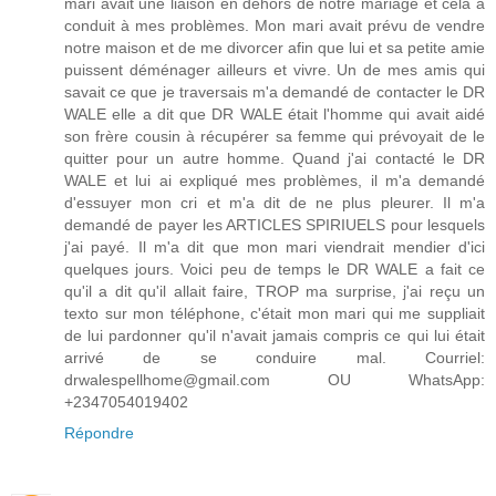
mari avait une liaison en dehors de notre mariage et cela a
conduit à mes problèmes. Mon mari avait prévu de vendre
notre maison et de me divorcer afin que lui et sa petite amie
puissent déménager ailleurs et vivre. Un de mes amis qui
savait ce que je traversais m'a demandé de contacter le DR
WALE elle a dit que DR WALE était l'homme qui avait aidé
son frère cousin à récupérer sa femme qui prévoyait de le
quitter pour un autre homme. Quand j'ai contacté le DR
WALE et lui ai expliqué mes problèmes, il m'a demandé
d'essuyer mon cri et m'a dit de ne plus pleurer. Il m'a
demandé de payer les ARTICLES SPIRIUELS pour lesquels
j'ai payé. Il m'a dit que mon mari viendrait mendier d'ici
quelques jours. Voici peu de temps le DR WALE a fait ce
qu'il a dit qu'il allait faire, TROP ma surprise, j'ai reçu un
texto sur mon téléphone, c'était mon mari qui me suppliait
de lui pardonner qu'il n'avait jamais compris ce qui lui était
arrivé de se conduire mal. Courriel:
drwalespellhome@gmail.com OU WhatsApp:
+2347054019402
Répondre