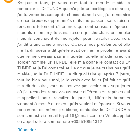
Bonjour à tous, je veux que tout le monde m'aide à
remercier le Dr TUNDE qui m'a jeté un sortilège de chance,
j'ai traversé beaucoup de choses dans la vie, j'ai rencontré
de nombreuses opportunités et ils me passent sans raison.
rencontré tellement d'hommes qui sont censés m'épouser
mais ils m'ont rejeté sans raison, je cherchais un emploi
mais ils continuent de me rejeter pour travailler avec rien,
j'ai dit à une amie à moi du Canada mes problèmes et elle
me l'a dit soeur a dit qu'elle avait ce même problème avant
que je ne devrais pas m'inquiéter qu'elle m'aide avec un
sorcier nommé Dr TUNDE, elle m'a donné le contact du Dr
TUNDE et je l'ai contacté et il a dit que je ne crains pas qu'il
m'aide , et le Dr TUNDE Il a dit quoi faire qu'après 7 jours,
tout ira bien pour moi, je le crois avec foi et j'ai fait ce qu'il
m'a dit de faire, vous ne pouvez pas croire aux sept jours
où j'ai reçu des rendez-vous avec différents entreprises qui
m'appellent pour travailler, le jour 9, différents hommes
viennent à mon A et disent qu'ils veulent m'épouser. Si vous
rencontrez ce même problème, contactez le Dr TUNDE à
son contact via email toye816@gmail.com ou Whatsapp lui
ou appelez-le à son numéro +393510651312
Répondre