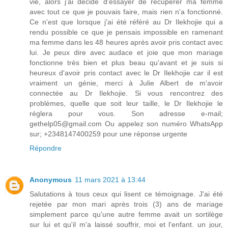
vie, alors j'ai décidé d'essayer de récupérer ma femme
avec tout ce que je pouvais faire, mais rien n'a fonctionné.
Ce n'est que lorsque j'ai été référé au Dr Ilekhojie qui a
rendu possible ce que je pensais impossible en ramenant
ma femme dans les 48 heures après avoir pris contact avec
lui. Je peux dire avec audace et joie que mon mariage
fonctionne très bien et plus beau qu'avant et je suis si
heureux d'avoir pris contact avec le Dr Ilekhojie car il est
vraiment un génie, merci à Julie Albert de m'avoir
connectée au Dr Ilekhojie. Si vous rencontrez des
problèmes, quelle que soit leur taille, le Dr Ilekhojie le
réglera pour vous. Son adresse e-mail;
gethelp05@gmail.com Ou appelez son numéro WhatsApp
sur; +2348147400259 pour une réponse urgente
Répondre
Anonymous
11 mars 2021 à 13:44
Salutations à tous ceux qui lisent ce témoignage. J'ai été
rejetée par mon mari après trois (3) ans de mariage
simplement parce qu'une autre femme avait un sortilège
sur lui et qu'il m'a laissé souffrir, moi et l'enfant. un jour,