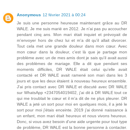
Anonymous
12 février 2021 à 00:24
Je suis une personne heureuse maintenant grâce au DR
WALE. Je me suis marié en 2012. Je n'ai pas pu accoucher
pendant cinq ans. Mon mari était inquiet et prévoyait de
m'envoyer hors de chez lui et m'a dit qu'il allait divorcer.
Tout cela met une grande douleur dans mon cœur. Avec
mon cœur dans la douleur, c'est là que je partage mon
problème avec un de mes amis dont je sais qu'il avait aussi
des problèmes de mariage. Elle a dit que pendant ses
moments difficiles, DR WALE était celui qu'elle avait
contacté et DR WALE avait ramené son mari dans les 3
jours et que les deux étaient à nouveau heureux ensemble.
J'ai pris contact avec DR WALE et discuté avec DR WALE
sur WhatsApp +2347054019402, j'ai dit à DR WALE tout ce
qui me troublait le cœur et il m'a dit de ne plus pleurer. DR
WALE a jeté un sort pour moi en quelques mois, il a jeté le
sort pour moi j'étais enceinte. 2019 j'ai donné naissance à
un enfant, mon mari était heureux et nous vivons heureux.
Donc, si vous avez besoin d'une aide urgente pour tout type
de problème, DR WALE est la bonne personne à contacter.