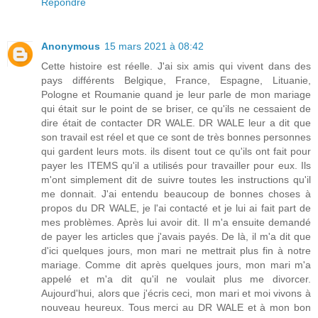
Répondre
Anonymous
15 mars 2021 à 08:42
Cette histoire est réelle. J'ai six amis qui vivent dans des
pays différents Belgique, France, Espagne, Lituanie,
Pologne et Roumanie quand je leur parle de mon mariage
qui était sur le point de se briser, ce qu'ils ne cessaient de
dire était de contacter DR WALE. DR WALE leur a dit que
son travail est réel et que ce sont de très bonnes personnes
qui gardent leurs mots. ils disent tout ce qu'ils ont fait pour
payer les ITEMS qu'il a utilisés pour travailler pour eux. Ils
m'ont simplement dit de suivre toutes les instructions qu'il
me donnait. J'ai entendu beaucoup de bonnes choses à
propos du DR WALE, je l'ai contacté et je lui ai fait part de
mes problèmes. Après lui avoir dit. Il m'a ensuite demandé
de payer les articles que j'avais payés. De là, il m'a dit que
d'ici quelques jours, mon mari ne mettrait plus fin à notre
mariage. Comme dit après quelques jours, mon mari m'a
appelé et m'a dit qu'il ne voulait plus me divorcer.
Aujourd'hui, alors que j'écris ceci, mon mari et moi vivons à
nouveau heureux. Tous merci au DR WALE et à mon bon