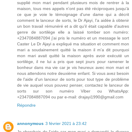
supplié mon mari pendant plusieurs mois de rentrer à la
maison, tous mes appels n'ont pas été réciproques jusqu'à
ce que je voie le témoignage d'une dame qui a décrit
comment le lanceur de sorts, le Dr Ajayi, l'a aidée à obtenir
un bon travail rémunéré et a dit qu'il était capable d'autres
genre de sortilège elle a laissé tomber son numéro:
+2347084887094 j'ai pris le numéro et un message le sort
Caster Le Dr Ajayi a expliqué ma situation et comment mon
mari a soudainement quitté la maison il m'a dit pourquoi
mon mari avait quitté la maison après avoir exécuté un
sortilège, il ne lui a pris que sept jours pour ramener le
bonheur dans ma vie car je vis heureux avec mon mari et
nous attendons notre deuxième enfant. Si vous avez besoin
de l'aide d'un lanceur de sorts pour tout type de problème
de vie auquel vous pouvez penser, contactez le lanceur de
sorts sur son numéro Viber ou WhatsApp:
+2347084887094 ou par e-mail: drajayi1990@gmail.com
Répondre
annonymous
3 février 2021 à 23:42
Je cherchais de l'aide car mon mari a demandé le divorce