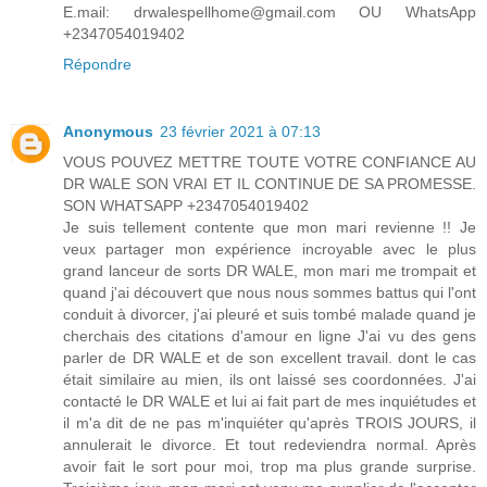
E.mail: drwalespellhome@gmail.com OU WhatsApp
+2347054019402
Répondre
Anonymous
23 février 2021 à 07:13
VOUS POUVEZ METTRE TOUTE VOTRE CONFIANCE AU
DR WALE SON VRAI ET IL CONTINUE DE SA PROMESSE.
SON WHATSAPP +2347054019402
Je suis tellement contente que mon mari revienne !! Je
veux partager mon expérience incroyable avec le plus
grand lanceur de sorts DR WALE, mon mari me trompait et
quand j'ai découvert que nous nous sommes battus qui l'ont
conduit à divorcer, j'ai pleuré et suis tombé malade quand je
cherchais des citations d'amour en ligne J'ai vu des gens
parler de DR WALE et de son excellent travail. dont le cas
était similaire au mien, ils ont laissé ses coordonnées. J'ai
contacté le DR WALE et lui ai fait part de mes inquiétudes et
il m'a dit de ne pas m'inquiéter qu'après TROIS JOURS, il
annulerait le divorce. Et tout redeviendra normal. Après
avoir fait le sort pour moi, trop ma plus grande surprise.