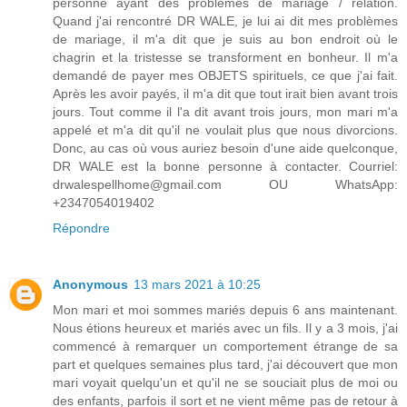
personne ayant des problèmes de mariage / relation.
Quand j'ai rencontré DR WALE, je lui ai dit mes problèmes
de mariage, il m'a dit que je suis au bon endroit où le
chagrin et la tristesse se transforment en bonheur. Il m'a
demandé de payer mes OBJETS spirituels, ce que j'ai fait.
Après les avoir payés, il m'a dit que tout irait bien avant trois
jours. Tout comme il l'a dit avant trois jours, mon mari m'a
appelé et m'a dit qu'il ne voulait plus que nous divorcions.
Donc, au cas où vous auriez besoin d'une aide quelconque,
DR WALE est la bonne personne à contacter. Courriel:
drwalespellhome@gmail.com OU WhatsApp:
+2347054019402
Répondre
Anonymous
13 mars 2021 à 10:25
Mon mari et moi sommes mariés depuis 6 ans maintenant.
Nous étions heureux et mariés avec un fils. Il y a 3 mois, j'ai
commencé à remarquer un comportement étrange de sa
part et quelques semaines plus tard, j'ai découvert que mon
mari voyait quelqu'un et qu'il ne se souciait plus de moi ou
des enfants, parfois il sort et ne vient même pas de retour à