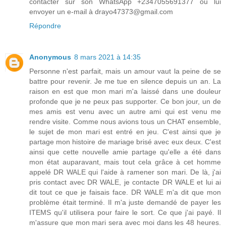
contacter sur son WhatsApp +2347055691377 ou lui
envoyer un e-mail à drayo47373@gmail.com
Répondre
Anonymous
8 mars 2021 à 14:35
Personne n'est parfait, mais un amour vaut la peine de se
battre pour revenir. Je me tue en silence depuis un an. La
raison en est que mon mari m'a laissé dans une douleur
profonde que je ne peux pas supporter. Ce bon jour, un de
mes amis est venu avec un autre ami qui est venu me
rendre visite. Comme nous avions tous un CHAT ensemble,
le sujet de mon mari est entré en jeu. C'est ainsi que je
partage mon histoire de mariage brisé avec eux deux. C'est
ainsi que cette nouvelle amie partage qu'elle a été dans
mon état auparavant, mais tout cela grâce à cet homme
appelé DR WALE qui l'aide à ramener son mari. De là, j'ai
pris contact avec DR WALE, je contacte DR WALE et lui ai
dit tout ce que je faisais face. DR WALE m'a dit que mon
problème était terminé. Il m'a juste demandé de payer les
ITEMS qu'il utilisera pour faire le sort. Ce que j'ai payé. Il
m'assure que mon mari sera avec moi dans les 48 heures.