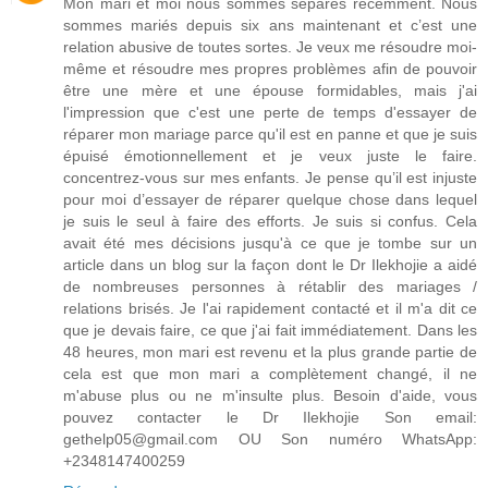
Mon mari et moi nous sommes séparés récemment. Nous
sommes mariés depuis six ans maintenant et c’est une
relation abusive de toutes sortes. Je veux me résoudre moi-
même et résoudre mes propres problèmes afin de pouvoir
être une mère et une épouse formidables, mais j'ai
l'impression que c'est une perte de temps d'essayer de
réparer mon mariage parce qu'il est en panne et que je suis
épuisé émotionnellement et je veux juste le faire.
concentrez-vous sur mes enfants. Je pense qu’il est injuste
pour moi d’essayer de réparer quelque chose dans lequel
je suis le seul à faire des efforts. Je suis si confus. Cela
avait été mes décisions jusqu'à ce que je tombe sur un
article dans un blog sur la façon dont le Dr Ilekhojie a aidé
de nombreuses personnes à rétablir des mariages /
relations brisés. Je l'ai rapidement contacté et il m'a dit ce
que je devais faire, ce que j'ai fait immédiatement. Dans les
48 heures, mon mari est revenu et la plus grande partie de
cela est que mon mari a complètement changé, il ne
m'abuse plus ou ne m'insulte plus. Besoin d'aide, vous
pouvez contacter le Dr Ilekhojie Son email:
gethelp05@gmail.com OU Son numéro WhatsApp:
+2348147400259