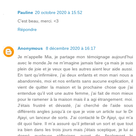
Pauline
20 octobre 2020 à 15:52
C'est beau, merci. <3
Répondre
Anonymous
8 décembre 2020 à 16:17
Je m'appelle Mia, je partage mon témoignage aujourd'hui
avec le monde.Je ne m'imagine jamais faire ça mais je suis
plein de joie et je veux que les autres aient leur aide aussi.
En tant qu'infirmière, j'ai deux enfants et mon mari nous a
abandonnés, moi et nos enfants sans aucune explication, il
vient de quitter la maison et la prochaine chose que j'ai
entendue qu'il voit une autre femme, j'ai fait de mon mieux
pour le ramener à la maison mais il a agi étrangement. moi.
J'étais frustré et dévasté, j'ai cherché de l'aide sous
différents angles jusqu'à ce que je voie un article sur le Dr
Ajayi, un lanceur de sorts. J'ai contacté le Dr Ajayi, qui m'a
dit quoi faire. Il m'a assuré qu'il jetterait un sort et que tout
ira bien dans les trois jours mais j'étais sceptique, je lui ai
donné quelques réflexions avant de finalement le