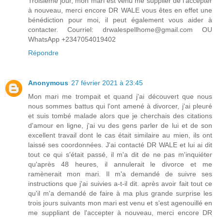
Troisième jour, mon mari est venu me supplier de l'accepter
à nouveau, merci encore DR WALE vous êtes en effet une
bénédiction pour moi, il peut également vous aider à
contacter. Courriel: drwalespellhome@gmail.com OU
WhatsApp +2347054019402
Répondre
Anonymous
27 février 2021 à 23:45
Mon mari me trompait et quand j'ai découvert que nous
nous sommes battus qui l'ont amené à divorcer, j'ai pleuré
et suis tombé malade alors que je cherchais des citations
d'amour en ligne, j'ai vu des gens parler de lui et de son
excellent travail dont le cas était similaire au mien, ils ont
laissé ses coordonnées. J'ai contacté DR WALE et lui ai dit
tout ce qui s'était passé, il m'a dit de ne pas m'inquiéter
qu'après 48 heures, il annulerait le divorce et me
ramènerait mon mari. Il m'a demandé de suivre ses
instructions que j'ai suivies a-t-il dit. après avoir fait tout ce
qu'il m'a demandé de faire à ma plus grande surprise les
trois jours suivants mon mari est venu et s'est agenouillé en
me suppliant de l'accepter à nouveau, merci encore DR