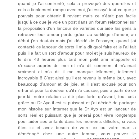
quand je l'ai confronté, cela a provoqué des querelles et
cela a finalement rompu avec moi, j'ai essayé tout ce que je
pouvais pour obtenir il revient mais ce n'était pas facile
jusqu'à ce que je voie un post dans un forum relationnel sur
la proposition d'un lanceur de variétés qui aide les gens à
retrouver leur amour perdu grâce au sortilège d'amour, au
début j'en doutais mais j'ai décidé de l'essayer, quand j'ai
contacté ce lanceur de sorts il m'a dit quoi faire et je l'ai fait
puis il a fait un sort d'amour pour moi et je suis heureux de
le dire 48 heures plus tard mon petit ami m'appelle et
s'excuse auprès de moi et m'a dit comment il m'aimait
vraiment et m'a dit il me manque tellement, tellement
incroyable !! C'est ainsi qu'il est revenu le même jour, avec
beaucoup d'amour et de joie, et il s'est excusé pour son
erhur et pour la douleur qu'il m'a causée, puis à partir de ce
jour-là, notre relation a été plus forte qu'avant, tout cela
grâce au Dr Ayo il est si puissant et j'ai décidé de partager
mon histoire sur Internet que le Dr Ayo est un lanceur de
sorts réel et puissant que je prierai pour vivre longtemps
pour aider ses enfants dans les moments difficiles, si vous
êtes ici et avez besoin de votre ex ou votre mari a
déménagé chez une autre femme, vous pouvez le