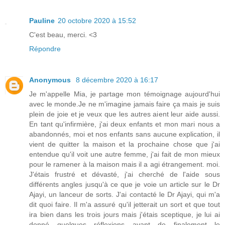
Pauline
20 octobre 2020 à 15:52
C'est beau, merci. <3
Répondre
Anonymous
8 décembre 2020 à 16:17
Je m'appelle Mia, je partage mon témoignage aujourd'hui
avec le monde.Je ne m'imagine jamais faire ça mais je suis
plein de joie et je veux que les autres aient leur aide aussi.
En tant qu'infirmière, j'ai deux enfants et mon mari nous a
abandonnés, moi et nos enfants sans aucune explication, il
vient de quitter la maison et la prochaine chose que j'ai
entendue qu'il voit une autre femme, j'ai fait de mon mieux
pour le ramener à la maison mais il a agi étrangement. moi.
J'étais frustré et dévasté, j'ai cherché de l'aide sous
différents angles jusqu'à ce que je voie un article sur le Dr
Ajayi, un lanceur de sorts. J'ai contacté le Dr Ajayi, qui m'a
dit quoi faire. Il m'a assuré qu'il jetterait un sort et que tout
ira bien dans les trois jours mais j'étais sceptique, je lui ai
donné quelques réflexions avant de finalement le