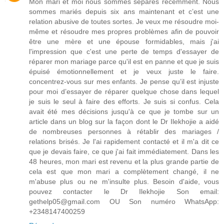
Mon mari et moi nous sommes séparés récemment. Nous
sommes mariés depuis six ans maintenant et c’est une
relation abusive de toutes sortes. Je veux me résoudre moi-
même et résoudre mes propres problèmes afin de pouvoir
être une mère et une épouse formidables, mais j'ai
l'impression que c'est une perte de temps d'essayer de
réparer mon mariage parce qu'il est en panne et que je suis
épuisé émotionnellement et je veux juste le faire.
concentrez-vous sur mes enfants. Je pense qu’il est injuste
pour moi d’essayer de réparer quelque chose dans lequel
je suis le seul à faire des efforts. Je suis si confus. Cela
avait été mes décisions jusqu'à ce que je tombe sur un
article dans un blog sur la façon dont le Dr Ilekhojie a aidé
de nombreuses personnes à rétablir des mariages /
relations brisés. Je l'ai rapidement contacté et il m'a dit ce
que je devais faire, ce que j'ai fait immédiatement. Dans les
48 heures, mon mari est revenu et la plus grande partie de
cela est que mon mari a complètement changé, il ne
m'abuse plus ou ne m'insulte plus. Besoin d'aide, vous
pouvez contacter le Dr Ilekhojie Son email:
gethelp05@gmail.com OU Son numéro WhatsApp:
+2348147400259