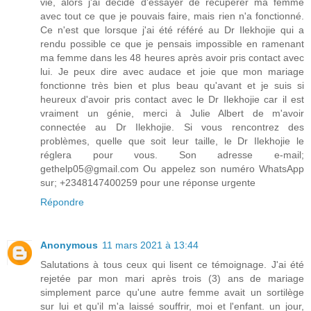
vie, alors j'ai décidé d'essayer de récupérer ma femme
avec tout ce que je pouvais faire, mais rien n'a fonctionné.
Ce n'est que lorsque j'ai été référé au Dr Ilekhojie qui a
rendu possible ce que je pensais impossible en ramenant
ma femme dans les 48 heures après avoir pris contact avec
lui. Je peux dire avec audace et joie que mon mariage
fonctionne très bien et plus beau qu'avant et je suis si
heureux d'avoir pris contact avec le Dr Ilekhojie car il est
vraiment un génie, merci à Julie Albert de m'avoir
connectée au Dr Ilekhojie. Si vous rencontrez des
problèmes, quelle que soit leur taille, le Dr Ilekhojie le
réglera pour vous. Son adresse e-mail;
gethelp05@gmail.com Ou appelez son numéro WhatsApp
sur; +2348147400259 pour une réponse urgente
Répondre
Anonymous
11 mars 2021 à 13:44
Salutations à tous ceux qui lisent ce témoignage. J'ai été
rejetée par mon mari après trois (3) ans de mariage
simplement parce qu'une autre femme avait un sortilège
sur lui et qu'il m'a laissé souffrir, moi et l'enfant. un jour,