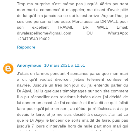
Trop ma surprise n'est même pas jusqu'à 48Hrs pourtant
mon mari a commencé à m'appeler, me disant d'avoir pitié
de lui qu'il n'a jamais su ce qui lui est arrivé. Aujourd'hui, je
suis une personne heureuse. Merci aussi au DR WALE pour
son excellent TRAVAIL. DR WALE Email:
drwalespellhome@gmail.com OU WhatsApp:
+2347054019402
Répondre
Anonymous
10 mars 2021 à 12:51
J'étais en larmes pendant 4 semaines parce que mon mari
a dit qu'il voulait divorcer, j'étais tellement confuse et
navrée. Jusqu'à un très bon jour où j'ai entendu parler du
Dr Ajayi, j'ai lu quelques témoignages sur son site comment
il a pu réconcilier des relations brisées alors j'ai décidé de
lui donner un essai. Je l'ai contacté et il m'a dit ce qu'il fallait
faire pour qu'il jette un sort, au début je réfléchissais à si je
devais le faire, et je me suis décidé à essayer. J'ai fait ce
que le Dr Ajayi le lanceur de sorts m'a dit de faire, puis pas
jusqu'à 7 jours d'intervalle hors de nulle part mon mari qui