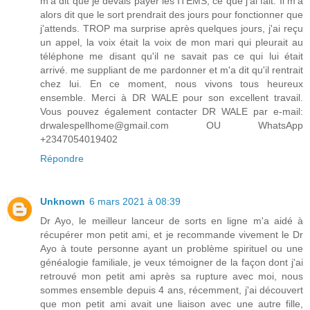
m'a dit que je devais payer les ITEMS, ce que j'ai fait. Il m'a
alors dit que le sort prendrait des jours pour fonctionner que
j'attends. TROP ma surprise après quelques jours, j'ai reçu
un appel, la voix était la voix de mon mari qui pleurait au
téléphone me disant qu'il ne savait pas ce qui lui était
arrivé. me suppliant de me pardonner et m'a dit qu'il rentrait
chez lui. En ce moment, nous vivons tous heureux
ensemble. Merci à DR WALE pour son excellent travail.
Vous pouvez également contacter DR WALE par e-mail:
drwalespellhome@gmail.com OU WhatsApp
+2347054019402
Répondre
Unknown
6 mars 2021 à 08:39
Dr Ayo, le meilleur lanceur de sorts en ligne m'a aidé à
récupérer mon petit ami, et je recommande vivement le Dr
Ayo à toute personne ayant un problème spirituel ou une
généalogie familiale, je veux témoigner de la façon dont j'ai
retrouvé mon petit ami après sa rupture avec moi, nous
sommes ensemble depuis 4 ans, récemment, j'ai découvert
que mon petit ami avait une liaison avec une autre fille,