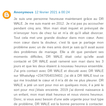
Anonymous
12 février 2021 à 00:24
Je suis une personne heureuse maintenant grâce au DR
WALE. Je me suis marié en 2012. Je n'ai pas pu accoucher
pendant cinq ans. Mon mari était inquiet et prévoyait de
m'envoyer hors de chez lui et m'a dit qu'il allait divorcer.
Tout cela met une grande douleur dans mon cœur. Avec
mon cœur dans la douleur, c'est là que je partage mon
problème avec un de mes amis dont je sais qu'il avait aussi
des problèmes de mariage. Elle a dit que pendant ses
moments difficiles, DR WALE était celui qu'elle avait
contacté et DR WALE avait ramené son mari dans les 3
jours et que les deux étaient à nouveau heureux ensemble.
J'ai pris contact avec DR WALE et discuté avec DR WALE
sur WhatsApp +2347054019402, j'ai dit à DR WALE tout ce
qui me troublait le cœur et il m'a dit de ne plus pleurer. DR
WALE a jeté un sort pour moi en quelques mois, il a jeté le
sort pour moi j'étais enceinte. 2019 j'ai donné naissance à
un enfant, mon mari était heureux et nous vivons heureux.
Donc, si vous avez besoin d'une aide urgente pour tout type
de problème, DR WALE est la bonne personne à contacter.