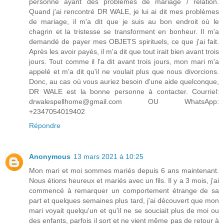
personne ayant des problèmes de mariage / relation.
Quand j'ai rencontré DR WALE, je lui ai dit mes problèmes
de mariage, il m'a dit que je suis au bon endroit où le
chagrin et la tristesse se transforment en bonheur. Il m'a
demandé de payer mes OBJETS spirituels, ce que j'ai fait.
Après les avoir payés, il m'a dit que tout irait bien avant trois
jours. Tout comme il l'a dit avant trois jours, mon mari m'a
appelé et m'a dit qu'il ne voulait plus que nous divorcions.
Donc, au cas où vous auriez besoin d'une aide quelconque,
DR WALE est la bonne personne à contacter. Courriel:
drwalespellhome@gmail.com OU WhatsApp:
+2347054019402
Répondre
Anonymous
13 mars 2021 à 10:25
Mon mari et moi sommes mariés depuis 6 ans maintenant.
Nous étions heureux et mariés avec un fils. Il y a 3 mois, j'ai
commencé à remarquer un comportement étrange de sa
part et quelques semaines plus tard, j'ai découvert que mon
mari voyait quelqu'un et qu'il ne se souciait plus de moi ou
des enfants, parfois il sort et ne vient même pas de retour à