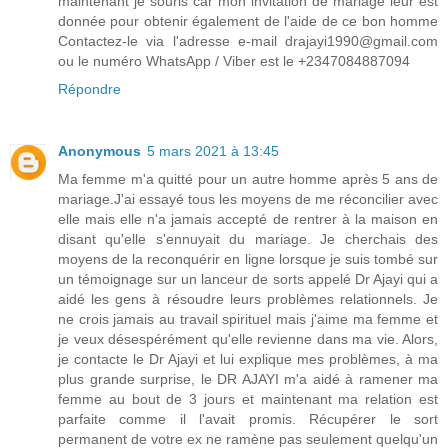
maintenant je souris car mon invitation de mariage leur est
donnée pour obtenir également de l'aide de ce bon homme
Contactez-le via l'adresse e-mail drajayi1990@gmail.com
ou le numéro WhatsApp / Viber est le +2347084887094
Répondre
Anonymous
5 mars 2021 à 13:45
Ma femme m'a quitté pour un autre homme après 5 ans de
mariage.J'ai essayé tous les moyens de me réconcilier avec
elle mais elle n'a jamais accepté de rentrer à la maison en
disant qu'elle s'ennuyait du mariage. Je cherchais des
moyens de la reconquérir en ligne lorsque je suis tombé sur
un témoignage sur un lanceur de sorts appelé Dr Ajayi qui a
aidé les gens à résoudre leurs problèmes relationnels. Je
ne crois jamais au travail spirituel mais j'aime ma femme et
je veux désespérément qu'elle revienne dans ma vie. Alors,
je contacte le Dr Ajayi et lui explique mes problèmes, à ma
plus grande surprise, le DR AJAYI m'a aidé à ramener ma
femme au bout de 3 jours et maintenant ma relation est
parfaite comme il l'avait promis. Récupérer le sort
permanent de votre ex ne ramène pas seulement quelqu'un