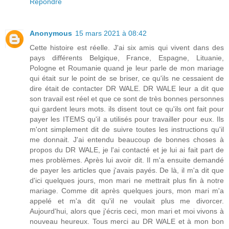
Répondre
Anonymous
15 mars 2021 à 08:42
Cette histoire est réelle. J'ai six amis qui vivent dans des
pays différents Belgique, France, Espagne, Lituanie,
Pologne et Roumanie quand je leur parle de mon mariage
qui était sur le point de se briser, ce qu'ils ne cessaient de
dire était de contacter DR WALE. DR WALE leur a dit que
son travail est réel et que ce sont de très bonnes personnes
qui gardent leurs mots. ils disent tout ce qu'ils ont fait pour
payer les ITEMS qu'il a utilisés pour travailler pour eux. Ils
m'ont simplement dit de suivre toutes les instructions qu'il
me donnait. J'ai entendu beaucoup de bonnes choses à
propos du DR WALE, je l'ai contacté et je lui ai fait part de
mes problèmes. Après lui avoir dit. Il m'a ensuite demandé
de payer les articles que j'avais payés. De là, il m'a dit que
d'ici quelques jours, mon mari ne mettrait plus fin à notre
mariage. Comme dit après quelques jours, mon mari m'a
appelé et m'a dit qu'il ne voulait plus me divorcer.
Aujourd'hui, alors que j'écris ceci, mon mari et moi vivons à
nouveau heureux. Tous merci au DR WALE et à mon bon