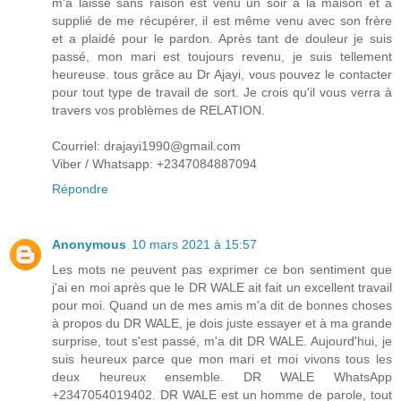
m'a laissé sans raison est venu un soir à la maison et a
supplié de me récupérer, il est même venu avec son frère
et a plaidé pour le pardon. Après tant de douleur je suis
passé, mon mari est toujours revenu, je suis tellement
heureuse. tous grâce au Dr Ajayi, vous pouvez le contacter
pour tout type de travail de sort. Je crois qu'il vous verra à
travers vos problèmes de RELATION.
Courriel: drajayi1990@gmail.com
Viber / Whatsapp: +2347084887094
Répondre
Anonymous
10 mars 2021 à 15:57
Les mots ne peuvent pas exprimer ce bon sentiment que
j'ai en moi après que le DR WALE ait fait un excellent travail
pour moi. Quand un de mes amis m'a dit de bonnes choses
à propos du DR WALE, je dois juste essayer et à ma grande
surprise, tout s'est passé, m'a dit DR WALE. Aujourd'hui, je
suis heureux parce que mon mari et moi vivons tous les
deux heureux ensemble. DR WALE WhatsApp
+2347054019402. DR WALE est un homme de parole, tout