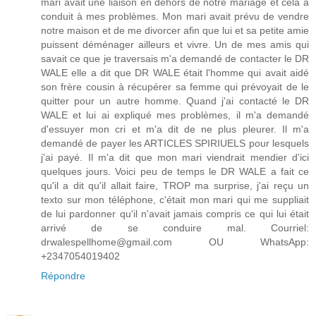
mari avait une liaison en dehors de notre mariage et cela a
conduit à mes problèmes. Mon mari avait prévu de vendre
notre maison et de me divorcer afin que lui et sa petite amie
puissent déménager ailleurs et vivre. Un de mes amis qui
savait ce que je traversais m'a demandé de contacter le DR
WALE elle a dit que DR WALE était l'homme qui avait aidé
son frère cousin à récupérer sa femme qui prévoyait de le
quitter pour un autre homme. Quand j'ai contacté le DR
WALE et lui ai expliqué mes problèmes, il m'a demandé
d'essuyer mon cri et m'a dit de ne plus pleurer. Il m'a
demandé de payer les ARTICLES SPIRIUELS pour lesquels
j'ai payé. Il m'a dit que mon mari viendrait mendier d'ici
quelques jours. Voici peu de temps le DR WALE a fait ce
qu'il a dit qu'il allait faire, TROP ma surprise, j'ai reçu un
texto sur mon téléphone, c'était mon mari qui me suppliait
de lui pardonner qu'il n'avait jamais compris ce qui lui était
arrivé de se conduire mal. Courriel:
drwalespellhome@gmail.com OU WhatsApp:
+2347054019402
Répondre