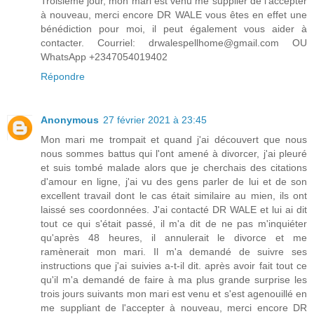
Troisième jour, mon mari est venu me supplier de l'accepter
à nouveau, merci encore DR WALE vous êtes en effet une
bénédiction pour moi, il peut également vous aider à
contacter. Courriel: drwalespellhome@gmail.com OU
WhatsApp +2347054019402
Répondre
Anonymous
27 février 2021 à 23:45
Mon mari me trompait et quand j'ai découvert que nous
nous sommes battus qui l'ont amené à divorcer, j'ai pleuré
et suis tombé malade alors que je cherchais des citations
d'amour en ligne, j'ai vu des gens parler de lui et de son
excellent travail dont le cas était similaire au mien, ils ont
laissé ses coordonnées. J'ai contacté DR WALE et lui ai dit
tout ce qui s'était passé, il m'a dit de ne pas m'inquiéter
qu'après 48 heures, il annulerait le divorce et me
ramènerait mon mari. Il m'a demandé de suivre ses
instructions que j'ai suivies a-t-il dit. après avoir fait tout ce
qu'il m'a demandé de faire à ma plus grande surprise les
trois jours suivants mon mari est venu et s'est agenouillé en
me suppliant de l'accepter à nouveau, merci encore DR