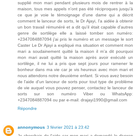
supplié mon mari pendant plusieurs mois de rentrer à la
maison, tous mes appels n'ont pas été réciproques jusqu'à
ce que je voie le témoignage d'une dame qui a décrit
comment le lanceur de sorts, le Dr Ajayi, l'a aidée à obtenir
un bon travail rémunéré et a dit qu'il était capable d'autres
genre de sortilège elle a laissé tomber son numéro:
+2347084887094 j'ai pris le numéro et un message le sort
Caster Le Dr Ajayi a expliqué ma situation et comment mon
mari a soudainement quitté la maison il m'a dit pourquoi
mon mari avait quitté la maison après avoir exécuté un
sortilège, il ne lui a pris que sept jours pour ramener le
bonheur dans ma vie car je vis heureux avec mon mari et
nous attendons notre deuxième enfant. Si vous avez besoin
de l'aide d'un lanceur de sorts pour tout type de problème
de vie auquel vous pouvez penser, contactez le lanceur de
sorts sur son numéro Viber ou WhatsApp:
+2347084887094 ou par e-mail: drajayi1990@gmail.com
Répondre
annonymous
3 février 2021 à 23:42
Je cherchais de l'aide car mon mari a demandé le divorce