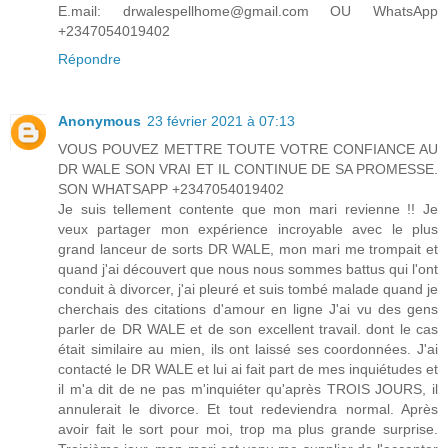
E.mail: drwalespellhome@gmail.com OU WhatsApp
+2347054019402
Répondre
Anonymous
23 février 2021 à 07:13
VOUS POUVEZ METTRE TOUTE VOTRE CONFIANCE AU
DR WALE SON VRAI ET IL CONTINUE DE SA PROMESSE.
SON WHATSAPP +2347054019402
Je suis tellement contente que mon mari revienne !! Je
veux partager mon expérience incroyable avec le plus
grand lanceur de sorts DR WALE, mon mari me trompait et
quand j'ai découvert que nous nous sommes battus qui l'ont
conduit à divorcer, j'ai pleuré et suis tombé malade quand je
cherchais des citations d'amour en ligne J'ai vu des gens
parler de DR WALE et de son excellent travail. dont le cas
était similaire au mien, ils ont laissé ses coordonnées. J'ai
contacté le DR WALE et lui ai fait part de mes inquiétudes et
il m'a dit de ne pas m'inquiéter qu'après TROIS JOURS, il
annulerait le divorce. Et tout redeviendra normal. Après
avoir fait le sort pour moi, trop ma plus grande surprise.