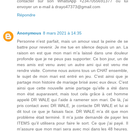
contacter sur son WhatsApp +2347055691377 ou lui
envoyer un e-mail à drayo47373@gmail.com
Répondre
Anonymous
8 mars 2021 à 14:35
Personne n'est parfait, mais un amour vaut la peine de se
battre pour revenir. Je me tue en silence depuis un an. La
raison en est que mon mari m'a laissé dans une douleur
profonde que je ne peux pas supporter. Ce bon jour, un de
mes amis est venu avec un autre ami qui est venu me
rendre visite. Comme nous avions tous un CHAT ensemble,
le sujet de mon mari est entré en jeu. C'est ainsi que je
partage mon histoire de mariage brisé avec eux deux. C'est
ainsi que cette nouvelle amie partage qu'elle a été dans
mon état auparavant, mais tout cela grâce à cet homme
appelé DR WALE qui l'aide à ramener son mari. De là, j'ai
pris contact avec DR WALE, je contacte DR WALE et lui ai
dit tout ce que je faisais face. DR WALE m'a dit que mon
problème était terminé. Il m'a juste demandé de payer les
ITEMS qu'il utilisera pour faire le sort. Ce que j'ai payé. Il
m'assure que mon mari sera avec moi dans les 48 heures.