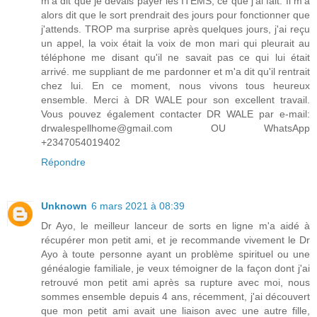
m'a dit que je devais payer les ITEMS, ce que j'ai fait. Il m'a
alors dit que le sort prendrait des jours pour fonctionner que
j'attends. TROP ma surprise après quelques jours, j'ai reçu
un appel, la voix était la voix de mon mari qui pleurait au
téléphone me disant qu'il ne savait pas ce qui lui était
arrivé. me suppliant de me pardonner et m'a dit qu'il rentrait
chez lui. En ce moment, nous vivons tous heureux
ensemble. Merci à DR WALE pour son excellent travail.
Vous pouvez également contacter DR WALE par e-mail:
drwalespellhome@gmail.com OU WhatsApp
+2347054019402
Répondre
Unknown
6 mars 2021 à 08:39
Dr Ayo, le meilleur lanceur de sorts en ligne m'a aidé à
récupérer mon petit ami, et je recommande vivement le Dr
Ayo à toute personne ayant un problème spirituel ou une
généalogie familiale, je veux témoigner de la façon dont j'ai
retrouvé mon petit ami après sa rupture avec moi, nous
sommes ensemble depuis 4 ans, récemment, j'ai découvert
que mon petit ami avait une liaison avec une autre fille,