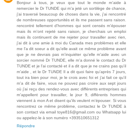
Bonjour à tous, je veux que tout le monde m'aide à
remercier le Dr TUNDE qui m'a jeté un sortilège de chance,
j'ai traversé beaucoup de choses dans la vie, j'ai rencontré
de nombreuses opportunités et ils me passent sans raison.
rencontré tellement d'hommes qui sont censés m'épouser
mais ils m'ont rejeté sans raison, je cherchais un emploi
mais ils continuent de me rejeter pour travailler avec rien,
j'ai dit à une amie à moi du Canada mes problèmes et elle
me l'a dit soeur a dit qu'elle avait ce même problème avant
que je ne devrais pas m'inquiéter qu'elle m'aide avec un
sorcier nommé Dr TUNDE, elle m'a donné le contact du Dr
TUNDE et je l'ai contacté et il a dit que je ne crains pas qu'il
m'aide , et le Dr TUNDE Il a dit quoi faire qu'après 7 jours,
tout ira bien pour moi, je le crois avec foi et j'ai fait ce qu'il
m'a dit de faire, vous ne pouvez pas croire aux sept jours
où j'ai reçu des rendez-vous avec différents entreprises qui
m'appellent pour travailler, le jour 9, différents hommes
viennent à mon A et disent qu'ils veulent m'épouser. Si vous
rencontrez ce même problème, contactez le Dr TUNDE à
son contact via email toye816@gmail.com ou Whatsapp lui
ou appelez-le à son numéro +393510651312
Répondre