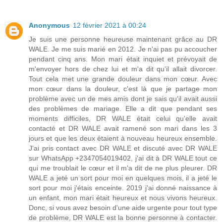
Anonymous
12 février 2021 à 00:24
Je suis une personne heureuse maintenant grâce au DR
WALE. Je me suis marié en 2012. Je n'ai pas pu accoucher
pendant cinq ans. Mon mari était inquiet et prévoyait de
m'envoyer hors de chez lui et m'a dit qu'il allait divorcer.
Tout cela met une grande douleur dans mon cœur. Avec
mon cœur dans la douleur, c'est là que je partage mon
problème avec un de mes amis dont je sais qu'il avait aussi
des problèmes de mariage. Elle a dit que pendant ses
moments difficiles, DR WALE était celui qu'elle avait
contacté et DR WALE avait ramené son mari dans les 3
jours et que les deux étaient à nouveau heureux ensemble.
J'ai pris contact avec DR WALE et discuté avec DR WALE
sur WhatsApp +2347054019402, j'ai dit à DR WALE tout ce
qui me troublait le cœur et il m'a dit de ne plus pleurer. DR
WALE a jeté un sort pour moi en quelques mois, il a jeté le
sort pour moi j'étais enceinte. 2019 j'ai donné naissance à
un enfant, mon mari était heureux et nous vivons heureux.
Donc, si vous avez besoin d'une aide urgente pour tout type
de problème, DR WALE est la bonne personne à contacter.