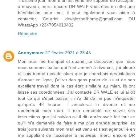
Troisième jour, mon mari est venu me supplier de l'accepter
à nouveau, merci encore DR WALE vous êtes en effet une
bénédiction pour moi, il peut également vous aider à
contacter. Courriel: drwalespellhome@gmail.com OU
WhatsApp +2347054019402
Répondre
Anonymous
27 février 2021 à 23:45
Mon mari me trompait et quand j'ai découvert que nous
nous sommes battus qui l'ont amené à divorcer, j'ai pleuré
et suis tombé malade alors que je cherchais des citations
d'amour en ligne, j'ai vu des gens parler de lui et de son
excellent travail dont le cas était similaire au mien, ils ont
laissé ses coordonnées. J'ai contacté DR WALE et lui ai dit
tout ce qui s'était passé, il m'a dit de ne pas m'inquiéter
qu'après 48 heures, il annulerait le divorce et me
ramènerait mon mari. Il m'a demandé de suivre ses
instructions que j'ai suivies a-t-il dit. après avoir fait tout ce
qu'il m'a demandé de faire à ma plus grande surprise les
trois jours suivants mon mari est venu et s'est agenouillé en
me suppliant de l'accepter à nouveau, merci encore DR