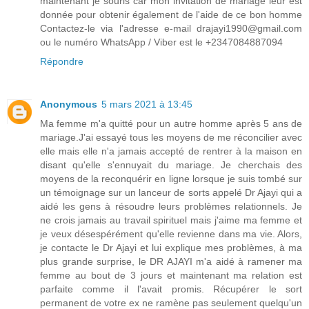
maintenant je souris car mon invitation de mariage leur est
donnée pour obtenir également de l'aide de ce bon homme
Contactez-le via l'adresse e-mail drajayi1990@gmail.com
ou le numéro WhatsApp / Viber est le +2347084887094
Répondre
Anonymous
5 mars 2021 à 13:45
Ma femme m'a quitté pour un autre homme après 5 ans de
mariage.J'ai essayé tous les moyens de me réconcilier avec
elle mais elle n'a jamais accepté de rentrer à la maison en
disant qu'elle s'ennuyait du mariage. Je cherchais des
moyens de la reconquérir en ligne lorsque je suis tombé sur
un témoignage sur un lanceur de sorts appelé Dr Ajayi qui a
aidé les gens à résoudre leurs problèmes relationnels. Je
ne crois jamais au travail spirituel mais j'aime ma femme et
je veux désespérément qu'elle revienne dans ma vie. Alors,
je contacte le Dr Ajayi et lui explique mes problèmes, à ma
plus grande surprise, le DR AJAYI m'a aidé à ramener ma
femme au bout de 3 jours et maintenant ma relation est
parfaite comme il l'avait promis. Récupérer le sort
permanent de votre ex ne ramène pas seulement quelqu'un