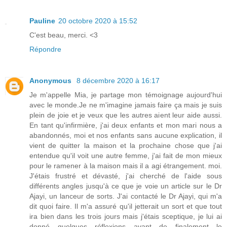
Pauline
20 octobre 2020 à 15:52
C'est beau, merci. <3
Répondre
Anonymous
8 décembre 2020 à 16:17
Je m'appelle Mia, je partage mon témoignage aujourd'hui
avec le monde.Je ne m'imagine jamais faire ça mais je suis
plein de joie et je veux que les autres aient leur aide aussi.
En tant qu'infirmière, j'ai deux enfants et mon mari nous a
abandonnés, moi et nos enfants sans aucune explication, il
vient de quitter la maison et la prochaine chose que j'ai
entendue qu'il voit une autre femme, j'ai fait de mon mieux
pour le ramener à la maison mais il a agi étrangement. moi.
J'étais frustré et dévasté, j'ai cherché de l'aide sous
différents angles jusqu'à ce que je voie un article sur le Dr
Ajayi, un lanceur de sorts. J'ai contacté le Dr Ajayi, qui m'a
dit quoi faire. Il m'a assuré qu'il jetterait un sort et que tout
ira bien dans les trois jours mais j'étais sceptique, je lui ai
donné quelques réflexions avant de finalement le