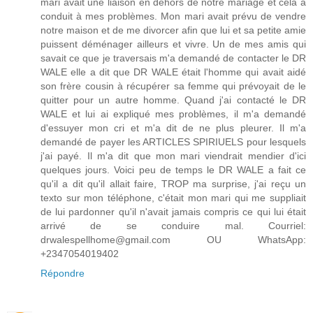
mari avait une liaison en dehors de notre mariage et cela a
conduit à mes problèmes. Mon mari avait prévu de vendre
notre maison et de me divorcer afin que lui et sa petite amie
puissent déménager ailleurs et vivre. Un de mes amis qui
savait ce que je traversais m'a demandé de contacter le DR
WALE elle a dit que DR WALE était l'homme qui avait aidé
son frère cousin à récupérer sa femme qui prévoyait de le
quitter pour un autre homme. Quand j'ai contacté le DR
WALE et lui ai expliqué mes problèmes, il m'a demandé
d'essuyer mon cri et m'a dit de ne plus pleurer. Il m'a
demandé de payer les ARTICLES SPIRIUELS pour lesquels
j'ai payé. Il m'a dit que mon mari viendrait mendier d'ici
quelques jours. Voici peu de temps le DR WALE a fait ce
qu'il a dit qu'il allait faire, TROP ma surprise, j'ai reçu un
texto sur mon téléphone, c'était mon mari qui me suppliait
de lui pardonner qu'il n'avait jamais compris ce qui lui était
arrivé de se conduire mal. Courriel:
drwalespellhome@gmail.com OU WhatsApp:
+2347054019402
Répondre