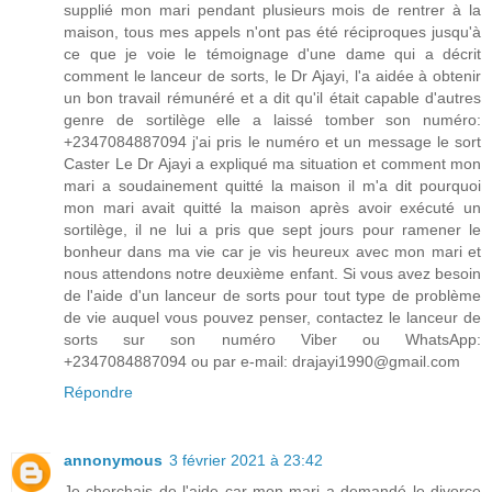
supplié mon mari pendant plusieurs mois de rentrer à la
maison, tous mes appels n'ont pas été réciproques jusqu'à
ce que je voie le témoignage d'une dame qui a décrit
comment le lanceur de sorts, le Dr Ajayi, l'a aidée à obtenir
un bon travail rémunéré et a dit qu'il était capable d'autres
genre de sortilège elle a laissé tomber son numéro:
+2347084887094 j'ai pris le numéro et un message le sort
Caster Le Dr Ajayi a expliqué ma situation et comment mon
mari a soudainement quitté la maison il m'a dit pourquoi
mon mari avait quitté la maison après avoir exécuté un
sortilège, il ne lui a pris que sept jours pour ramener le
bonheur dans ma vie car je vis heureux avec mon mari et
nous attendons notre deuxième enfant. Si vous avez besoin
de l'aide d'un lanceur de sorts pour tout type de problème
de vie auquel vous pouvez penser, contactez le lanceur de
sorts sur son numéro Viber ou WhatsApp:
+2347084887094 ou par e-mail: drajayi1990@gmail.com
Répondre
annonymous
3 février 2021 à 23:42
Je cherchais de l'aide car mon mari a demandé le divorce