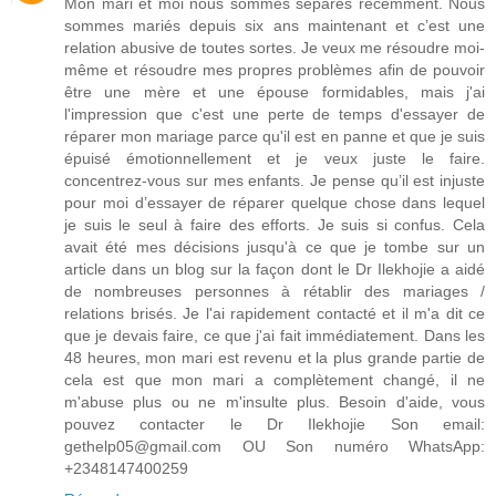
Mon mari et moi nous sommes séparés récemment. Nous
sommes mariés depuis six ans maintenant et c’est une
relation abusive de toutes sortes. Je veux me résoudre moi-
même et résoudre mes propres problèmes afin de pouvoir
être une mère et une épouse formidables, mais j'ai
l'impression que c'est une perte de temps d'essayer de
réparer mon mariage parce qu'il est en panne et que je suis
épuisé émotionnellement et je veux juste le faire.
concentrez-vous sur mes enfants. Je pense qu’il est injuste
pour moi d’essayer de réparer quelque chose dans lequel
je suis le seul à faire des efforts. Je suis si confus. Cela
avait été mes décisions jusqu'à ce que je tombe sur un
article dans un blog sur la façon dont le Dr Ilekhojie a aidé
de nombreuses personnes à rétablir des mariages /
relations brisés. Je l'ai rapidement contacté et il m'a dit ce
que je devais faire, ce que j'ai fait immédiatement. Dans les
48 heures, mon mari est revenu et la plus grande partie de
cela est que mon mari a complètement changé, il ne
m'abuse plus ou ne m'insulte plus. Besoin d'aide, vous
pouvez contacter le Dr Ilekhojie Son email:
gethelp05@gmail.com OU Son numéro WhatsApp:
+2348147400259