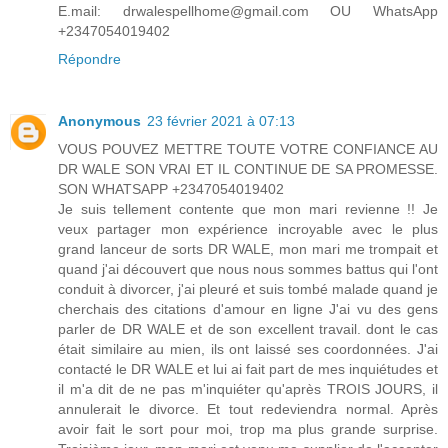
E.mail: drwalespellhome@gmail.com OU WhatsApp
+2347054019402
Répondre
Anonymous
23 février 2021 à 07:13
VOUS POUVEZ METTRE TOUTE VOTRE CONFIANCE AU
DR WALE SON VRAI ET IL CONTINUE DE SA PROMESSE.
SON WHATSAPP +2347054019402
Je suis tellement contente que mon mari revienne !! Je
veux partager mon expérience incroyable avec le plus
grand lanceur de sorts DR WALE, mon mari me trompait et
quand j'ai découvert que nous nous sommes battus qui l'ont
conduit à divorcer, j'ai pleuré et suis tombé malade quand je
cherchais des citations d'amour en ligne J'ai vu des gens
parler de DR WALE et de son excellent travail. dont le cas
était similaire au mien, ils ont laissé ses coordonnées. J'ai
contacté le DR WALE et lui ai fait part de mes inquiétudes et
il m'a dit de ne pas m'inquiéter qu'après TROIS JOURS, il
annulerait le divorce. Et tout redeviendra normal. Après
avoir fait le sort pour moi, trop ma plus grande surprise.