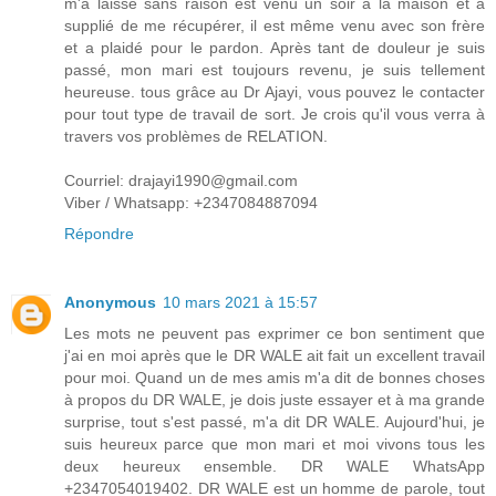
m'a laissé sans raison est venu un soir à la maison et a
supplié de me récupérer, il est même venu avec son frère
et a plaidé pour le pardon. Après tant de douleur je suis
passé, mon mari est toujours revenu, je suis tellement
heureuse. tous grâce au Dr Ajayi, vous pouvez le contacter
pour tout type de travail de sort. Je crois qu'il vous verra à
travers vos problèmes de RELATION.
Courriel: drajayi1990@gmail.com
Viber / Whatsapp: +2347084887094
Répondre
Anonymous
10 mars 2021 à 15:57
Les mots ne peuvent pas exprimer ce bon sentiment que
j'ai en moi après que le DR WALE ait fait un excellent travail
pour moi. Quand un de mes amis m'a dit de bonnes choses
à propos du DR WALE, je dois juste essayer et à ma grande
surprise, tout s'est passé, m'a dit DR WALE. Aujourd'hui, je
suis heureux parce que mon mari et moi vivons tous les
deux heureux ensemble. DR WALE WhatsApp
+2347054019402. DR WALE est un homme de parole, tout