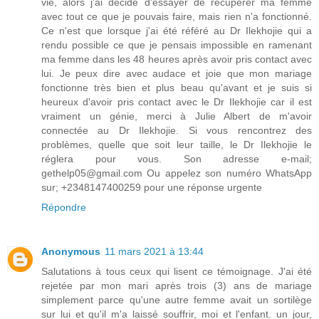
vie, alors j'ai décidé d'essayer de récupérer ma femme
avec tout ce que je pouvais faire, mais rien n'a fonctionné.
Ce n'est que lorsque j'ai été référé au Dr Ilekhojie qui a
rendu possible ce que je pensais impossible en ramenant
ma femme dans les 48 heures après avoir pris contact avec
lui. Je peux dire avec audace et joie que mon mariage
fonctionne très bien et plus beau qu'avant et je suis si
heureux d'avoir pris contact avec le Dr Ilekhojie car il est
vraiment un génie, merci à Julie Albert de m'avoir
connectée au Dr Ilekhojie. Si vous rencontrez des
problèmes, quelle que soit leur taille, le Dr Ilekhojie le
réglera pour vous. Son adresse e-mail;
gethelp05@gmail.com Ou appelez son numéro WhatsApp
sur; +2348147400259 pour une réponse urgente
Répondre
Anonymous
11 mars 2021 à 13:44
Salutations à tous ceux qui lisent ce témoignage. J'ai été
rejetée par mon mari après trois (3) ans de mariage
simplement parce qu'une autre femme avait un sortilège
sur lui et qu'il m'a laissé souffrir, moi et l'enfant. un jour,