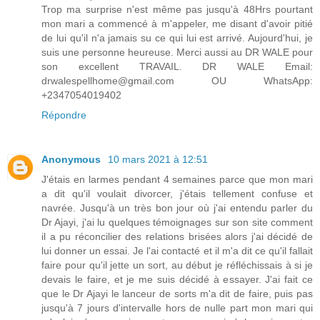
Trop ma surprise n'est même pas jusqu'à 48Hrs pourtant
mon mari a commencé à m'appeler, me disant d'avoir pitié
de lui qu'il n'a jamais su ce qui lui est arrivé. Aujourd'hui, je
suis une personne heureuse. Merci aussi au DR WALE pour
son excellent TRAVAIL. DR WALE Email:
drwalespellhome@gmail.com OU WhatsApp:
+2347054019402
Répondre
Anonymous
10 mars 2021 à 12:51
J'étais en larmes pendant 4 semaines parce que mon mari
a dit qu'il voulait divorcer, j'étais tellement confuse et
navrée. Jusqu'à un très bon jour où j'ai entendu parler du
Dr Ajayi, j'ai lu quelques témoignages sur son site comment
il a pu réconcilier des relations brisées alors j'ai décidé de
lui donner un essai. Je l'ai contacté et il m'a dit ce qu'il fallait
faire pour qu'il jette un sort, au début je réfléchissais à si je
devais le faire, et je me suis décidé à essayer. J'ai fait ce
que le Dr Ajayi le lanceur de sorts m'a dit de faire, puis pas
jusqu'à 7 jours d'intervalle hors de nulle part mon mari qui