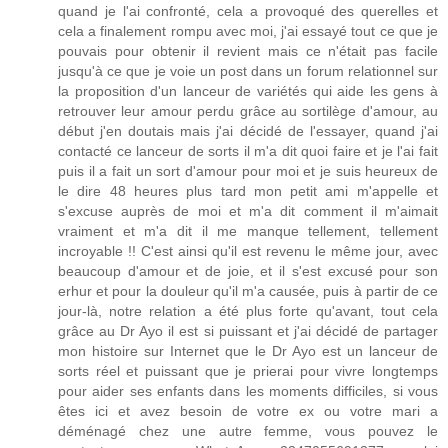
quand je l'ai confronté, cela a provoqué des querelles et
cela a finalement rompu avec moi, j'ai essayé tout ce que je
pouvais pour obtenir il revient mais ce n'était pas facile
jusqu'à ce que je voie un post dans un forum relationnel sur
la proposition d'un lanceur de variétés qui aide les gens à
retrouver leur amour perdu grâce au sortilège d'amour, au
début j'en doutais mais j'ai décidé de l'essayer, quand j'ai
contacté ce lanceur de sorts il m'a dit quoi faire et je l'ai fait
puis il a fait un sort d'amour pour moi et je suis heureux de
le dire 48 heures plus tard mon petit ami m'appelle et
s'excuse auprès de moi et m'a dit comment il m'aimait
vraiment et m'a dit il me manque tellement, tellement
incroyable !! C'est ainsi qu'il est revenu le même jour, avec
beaucoup d'amour et de joie, et il s'est excusé pour son
erhur et pour la douleur qu'il m'a causée, puis à partir de ce
jour-là, notre relation a été plus forte qu'avant, tout cela
grâce au Dr Ayo il est si puissant et j'ai décidé de partager
mon histoire sur Internet que le Dr Ayo est un lanceur de
sorts réel et puissant que je prierai pour vivre longtemps
pour aider ses enfants dans les moments difficiles, si vous
êtes ici et avez besoin de votre ex ou votre mari a
déménagé chez une autre femme, vous pouvez le