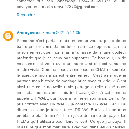
contacter sur son WhatsApp +2347055691377 ou lui
envoyer un e-mail à drayo47373@gmail.com
Répondre
Anonymous
8 mars 2021 à 14:35
Personne n'est parfait, mais un amour vaut la peine de se
battre pour revenir. Je me tue en silence depuis un an. La
raison en est que mon mari m'a laissé dans une douleur
profonde que je ne peux pas supporter. Ce bon jour, un de
mes amis est venu avec un autre ami qui est venu me
rendre visite. Comme nous avions tous un CHAT ensemble,
le sujet de mon mari est entré en jeu. C'est ainsi que je
partage mon histoire de mariage brisé avec eux deux. C'est
ainsi que cette nouvelle amie partage qu'elle a été dans
mon état auparavant, mais tout cela grâce à cet homme
appelé DR WALE qui l'aide à ramener son mari. De là, j'ai
pris contact avec DR WALE, je contacte DR WALE et lui ai
dit tout ce que je faisais face. DR WALE m'a dit que mon
problème était terminé. Il m'a juste demandé de payer les
ITEMS qu'il utilisera pour faire le sort. Ce que j'ai payé. Il
m'assure que mon mari sera avec moi dans les 48 heures.