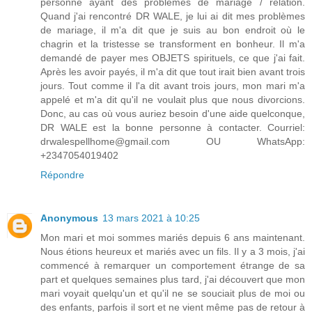
personne ayant des problèmes de mariage / relation.
Quand j'ai rencontré DR WALE, je lui ai dit mes problèmes
de mariage, il m'a dit que je suis au bon endroit où le
chagrin et la tristesse se transforment en bonheur. Il m'a
demandé de payer mes OBJETS spirituels, ce que j'ai fait.
Après les avoir payés, il m'a dit que tout irait bien avant trois
jours. Tout comme il l'a dit avant trois jours, mon mari m'a
appelé et m'a dit qu'il ne voulait plus que nous divorcions.
Donc, au cas où vous auriez besoin d'une aide quelconque,
DR WALE est la bonne personne à contacter. Courriel:
drwalespellhome@gmail.com OU WhatsApp:
+2347054019402
Répondre
Anonymous
13 mars 2021 à 10:25
Mon mari et moi sommes mariés depuis 6 ans maintenant.
Nous étions heureux et mariés avec un fils. Il y a 3 mois, j'ai
commencé à remarquer un comportement étrange de sa
part et quelques semaines plus tard, j'ai découvert que mon
mari voyait quelqu'un et qu'il ne se souciait plus de moi ou
des enfants, parfois il sort et ne vient même pas de retour à