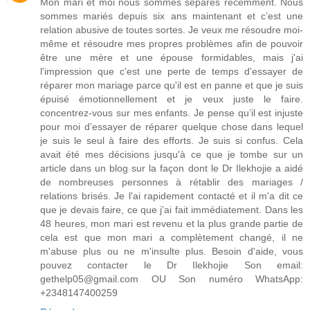
Mon mari et moi nous sommes séparés récemment. Nous
sommes mariés depuis six ans maintenant et c’est une
relation abusive de toutes sortes. Je veux me résoudre moi-
même et résoudre mes propres problèmes afin de pouvoir
être une mère et une épouse formidables, mais j'ai
l'impression que c'est une perte de temps d'essayer de
réparer mon mariage parce qu'il est en panne et que je suis
épuisé émotionnellement et je veux juste le faire.
concentrez-vous sur mes enfants. Je pense qu’il est injuste
pour moi d’essayer de réparer quelque chose dans lequel
je suis le seul à faire des efforts. Je suis si confus. Cela
avait été mes décisions jusqu'à ce que je tombe sur un
article dans un blog sur la façon dont le Dr Ilekhojie a aidé
de nombreuses personnes à rétablir des mariages /
relations brisés. Je l'ai rapidement contacté et il m'a dit ce
que je devais faire, ce que j'ai fait immédiatement. Dans les
48 heures, mon mari est revenu et la plus grande partie de
cela est que mon mari a complètement changé, il ne
m'abuse plus ou ne m'insulte plus. Besoin d'aide, vous
pouvez contacter le Dr Ilekhojie Son email:
gethelp05@gmail.com OU Son numéro WhatsApp:
+2348147400259