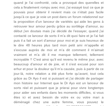
quand je l'ai confronté, cela a provoqué des querelles et
cela a finalement rompu avec moi, j'ai essayé tout ce que je
pouvais pour obtenir il revient mais ce n'était pas facile
jusqu'à ce que je voie un post dans un forum relationnel sur
la proposition d'un lanceur de variétés qui aide les gens à
retrouver leur amour perdu grâce au sortilège d'amour, au
début j'en doutais mais j'ai décidé de l'essayer, quand j'ai
contacté ce lanceur de sorts il m'a dit quoi faire et je l'ai fait
puis il a fait un sort d'amour pour moi et je suis heureux de
le dire 48 heures plus tard mon petit ami m'appelle et
s'excuse auprès de moi et m'a dit comment il m'aimait
vraiment et m'a dit il me manque tellement, tellement
incroyable !! C'est ainsi qu'il est revenu le même jour, avec
beaucoup d'amour et de joie, et il s'est excusé pour son
erhur et pour la douleur qu'il m'a causée, puis à partir de ce
jour-là, notre relation a été plus forte qu'avant, tout cela
grâce au Dr Ayo il est si puissant et j'ai décidé de partager
mon histoire sur Internet que le Dr Ayo est un lanceur de
sorts réel et puissant que je prierai pour vivre longtemps
pour aider ses enfants dans les moments difficiles, si vous
êtes ici et avez besoin de votre ex ou votre mari a
déménagé chez une autre femme, vous pouvez le