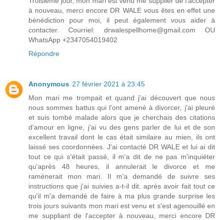
Troisième jour, mon mari est venu me supplier de l'accepter
à nouveau, merci encore DR WALE vous êtes en effet une
bénédiction pour moi, il peut également vous aider à
contacter. Courriel: drwalespellhome@gmail.com OU
WhatsApp +2347054019402
Répondre
Anonymous
27 février 2021 à 23:45
Mon mari me trompait et quand j'ai découvert que nous
nous sommes battus qui l'ont amené à divorcer, j'ai pleuré
et suis tombé malade alors que je cherchais des citations
d'amour en ligne, j'ai vu des gens parler de lui et de son
excellent travail dont le cas était similaire au mien, ils ont
laissé ses coordonnées. J'ai contacté DR WALE et lui ai dit
tout ce qui s'était passé, il m'a dit de ne pas m'inquiéter
qu'après 48 heures, il annulerait le divorce et me
ramènerait mon mari. Il m'a demandé de suivre ses
instructions que j'ai suivies a-t-il dit. après avoir fait tout ce
qu'il m'a demandé de faire à ma plus grande surprise les
trois jours suivants mon mari est venu et s'est agenouillé en
me suppliant de l'accepter à nouveau, merci encore DR