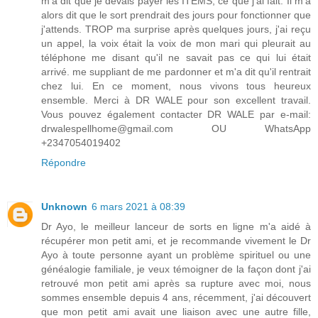
m'a dit que je devais payer les ITEMS, ce que j'ai fait. Il m'a
alors dit que le sort prendrait des jours pour fonctionner que
j'attends. TROP ma surprise après quelques jours, j'ai reçu
un appel, la voix était la voix de mon mari qui pleurait au
téléphone me disant qu'il ne savait pas ce qui lui était
arrivé. me suppliant de me pardonner et m'a dit qu'il rentrait
chez lui. En ce moment, nous vivons tous heureux
ensemble. Merci à DR WALE pour son excellent travail.
Vous pouvez également contacter DR WALE par e-mail:
drwalespellhome@gmail.com OU WhatsApp
+2347054019402
Répondre
Unknown
6 mars 2021 à 08:39
Dr Ayo, le meilleur lanceur de sorts en ligne m'a aidé à
récupérer mon petit ami, et je recommande vivement le Dr
Ayo à toute personne ayant un problème spirituel ou une
généalogie familiale, je veux témoigner de la façon dont j'ai
retrouvé mon petit ami après sa rupture avec moi, nous
sommes ensemble depuis 4 ans, récemment, j'ai découvert
que mon petit ami avait une liaison avec une autre fille,