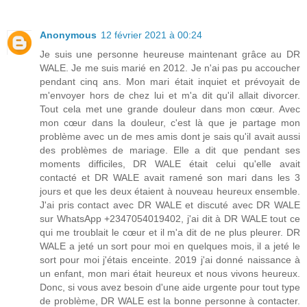
Anonymous
12 février 2021 à 00:24
Je suis une personne heureuse maintenant grâce au DR
WALE. Je me suis marié en 2012. Je n'ai pas pu accoucher
pendant cinq ans. Mon mari était inquiet et prévoyait de
m'envoyer hors de chez lui et m'a dit qu'il allait divorcer.
Tout cela met une grande douleur dans mon cœur. Avec
mon cœur dans la douleur, c'est là que je partage mon
problème avec un de mes amis dont je sais qu'il avait aussi
des problèmes de mariage. Elle a dit que pendant ses
moments difficiles, DR WALE était celui qu'elle avait
contacté et DR WALE avait ramené son mari dans les 3
jours et que les deux étaient à nouveau heureux ensemble.
J'ai pris contact avec DR WALE et discuté avec DR WALE
sur WhatsApp +2347054019402, j'ai dit à DR WALE tout ce
qui me troublait le cœur et il m'a dit de ne plus pleurer. DR
WALE a jeté un sort pour moi en quelques mois, il a jeté le
sort pour moi j'étais enceinte. 2019 j'ai donné naissance à
un enfant, mon mari était heureux et nous vivons heureux.
Donc, si vous avez besoin d'une aide urgente pour tout type
de problème, DR WALE est la bonne personne à contacter.