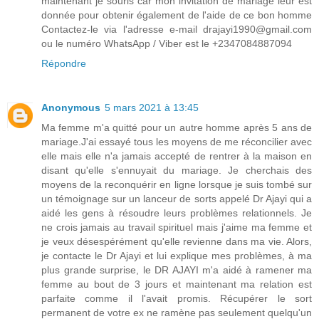
maintenant je souris car mon invitation de mariage leur est
donnée pour obtenir également de l'aide de ce bon homme
Contactez-le via l'adresse e-mail drajayi1990@gmail.com
ou le numéro WhatsApp / Viber est le +2347084887094
Répondre
Anonymous
5 mars 2021 à 13:45
Ma femme m'a quitté pour un autre homme après 5 ans de
mariage.J'ai essayé tous les moyens de me réconcilier avec
elle mais elle n'a jamais accepté de rentrer à la maison en
disant qu'elle s'ennuyait du mariage. Je cherchais des
moyens de la reconquérir en ligne lorsque je suis tombé sur
un témoignage sur un lanceur de sorts appelé Dr Ajayi qui a
aidé les gens à résoudre leurs problèmes relationnels. Je
ne crois jamais au travail spirituel mais j'aime ma femme et
je veux désespérément qu'elle revienne dans ma vie. Alors,
je contacte le Dr Ajayi et lui explique mes problèmes, à ma
plus grande surprise, le DR AJAYI m'a aidé à ramener ma
femme au bout de 3 jours et maintenant ma relation est
parfaite comme il l'avait promis. Récupérer le sort
permanent de votre ex ne ramène pas seulement quelqu'un