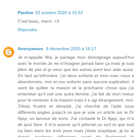
Pauline
20 octobre 2020 à 15:52
C'est beau, merci. <3
Répondre
Anonymous
8 décembre 2020 à 16:17
Je m'appelle Mia, je partage mon témoignage aujourd'hui
avec le monde.Je ne m'imagine jamais faire ça mais je suis
plein de joie et je veux que les autres aient leur aide aussi.
En tant qu'infirmière, j'ai deux enfants et mon mari nous a
abandonnés, moi et nos enfants sans aucune explication, il
vient de quitter la maison et la prochaine chose que j'ai
entendue qu'il voit une autre femme, j'ai fait de mon mieux
pour le ramener à la maison mais il a agi étrangement. moi.
J'étais frustré et dévasté, j'ai cherché de l'aide sous
différents angles jusqu'à ce que je voie un article sur le Dr
Ajayi, un lanceur de sorts. J'ai contacté le Dr Ajayi, qui m'a
dit quoi faire. Il m'a assuré qu'il jetterait un sort et que tout
ira bien dans les trois jours mais j'étais sceptique, je lui ai
donné quelques réflexions avant de finalement le