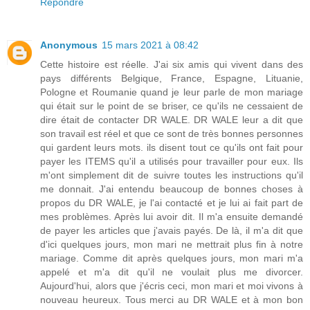
Répondre
Anonymous
15 mars 2021 à 08:42
Cette histoire est réelle. J'ai six amis qui vivent dans des
pays différents Belgique, France, Espagne, Lituanie,
Pologne et Roumanie quand je leur parle de mon mariage
qui était sur le point de se briser, ce qu'ils ne cessaient de
dire était de contacter DR WALE. DR WALE leur a dit que
son travail est réel et que ce sont de très bonnes personnes
qui gardent leurs mots. ils disent tout ce qu'ils ont fait pour
payer les ITEMS qu'il a utilisés pour travailler pour eux. Ils
m'ont simplement dit de suivre toutes les instructions qu'il
me donnait. J'ai entendu beaucoup de bonnes choses à
propos du DR WALE, je l'ai contacté et je lui ai fait part de
mes problèmes. Après lui avoir dit. Il m'a ensuite demandé
de payer les articles que j'avais payés. De là, il m'a dit que
d'ici quelques jours, mon mari ne mettrait plus fin à notre
mariage. Comme dit après quelques jours, mon mari m'a
appelé et m'a dit qu'il ne voulait plus me divorcer.
Aujourd'hui, alors que j'écris ceci, mon mari et moi vivons à
nouveau heureux. Tous merci au DR WALE et à mon bon