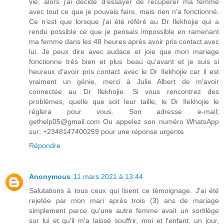
vie, alors j'ai décidé d'essayer de récupérer ma femme
avec tout ce que je pouvais faire, mais rien n'a fonctionné.
Ce n'est que lorsque j'ai été référé au Dr Ilekhojie qui a
rendu possible ce que je pensais impossible en ramenant
ma femme dans les 48 heures après avoir pris contact avec
lui. Je peux dire avec audace et joie que mon mariage
fonctionne très bien et plus beau qu'avant et je suis si
heureux d'avoir pris contact avec le Dr Ilekhojie car il est
vraiment un génie, merci à Julie Albert de m'avoir
connectée au Dr Ilekhojie. Si vous rencontrez des
problèmes, quelle que soit leur taille, le Dr Ilekhojie le
réglera pour vous. Son adresse e-mail;
gethelp05@gmail.com Ou appelez son numéro WhatsApp
sur; +2348147400259 pour une réponse urgente
Répondre
Anonymous
11 mars 2021 à 13:44
Salutations à tous ceux qui lisent ce témoignage. J'ai été
rejetée par mon mari après trois (3) ans de mariage
simplement parce qu'une autre femme avait un sortilège
sur lui et qu'il m'a laissé souffrir, moi et l'enfant. un jour,