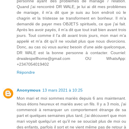
personne ayant des problèmes de mariage / relation.
Quand j'ai rencontré DR WALE, je lui ai dit mes problèmes
de mariage, il m'a dit que je suis au bon endroit où le
chagrin et la tristesse se transforment en bonheur. Il m'a
demandé de payer mes OBJETS spirituels, ce que j'ai fait.
Après les avoir payés, il m'a dit que tout irait bien avant trois
jours. Tout comme il l'a dit avant trois jours, mon mari m'a
appelé et m'a dit qu'il ne voulait plus que nous divorcions.
Donc, au cas où vous auriez besoin d'une aide quelconque,
DR WALE est la bonne personne à contacter. Courriel:
drwalespellhome@gmail.com OU WhatsApp:
+2347054019402
Répondre
Anonymous
13 mars 2021 à 10:25
Mon mari et moi sommes mariés depuis 6 ans maintenant.
Nous étions heureux et mariés avec un fils. Il y a 3 mois, j'ai
commencé à remarquer un comportement étrange de sa
part et quelques semaines plus tard, j'ai découvert que mon
mari voyait quelqu'un et qu'il ne se souciait plus de moi ou
des enfants, parfois il sort et ne vient même pas de retour à