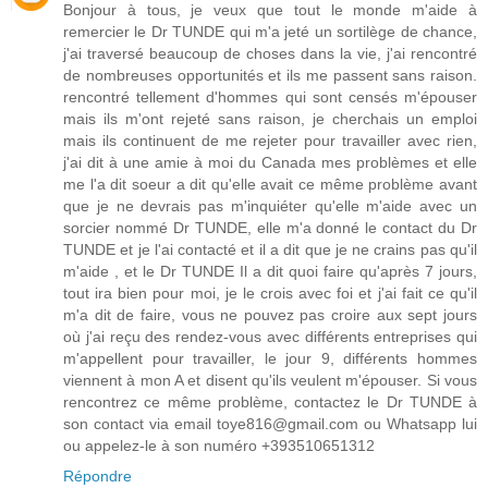
Bonjour à tous, je veux que tout le monde m'aide à
remercier le Dr TUNDE qui m'a jeté un sortilège de chance,
j'ai traversé beaucoup de choses dans la vie, j'ai rencontré
de nombreuses opportunités et ils me passent sans raison.
rencontré tellement d'hommes qui sont censés m'épouser
mais ils m'ont rejeté sans raison, je cherchais un emploi
mais ils continuent de me rejeter pour travailler avec rien,
j'ai dit à une amie à moi du Canada mes problèmes et elle
me l'a dit soeur a dit qu'elle avait ce même problème avant
que je ne devrais pas m'inquiéter qu'elle m'aide avec un
sorcier nommé Dr TUNDE, elle m'a donné le contact du Dr
TUNDE et je l'ai contacté et il a dit que je ne crains pas qu'il
m'aide , et le Dr TUNDE Il a dit quoi faire qu'après 7 jours,
tout ira bien pour moi, je le crois avec foi et j'ai fait ce qu'il
m'a dit de faire, vous ne pouvez pas croire aux sept jours
où j'ai reçu des rendez-vous avec différents entreprises qui
m'appellent pour travailler, le jour 9, différents hommes
viennent à mon A et disent qu'ils veulent m'épouser. Si vous
rencontrez ce même problème, contactez le Dr TUNDE à
son contact via email toye816@gmail.com ou Whatsapp lui
ou appelez-le à son numéro +393510651312
Répondre