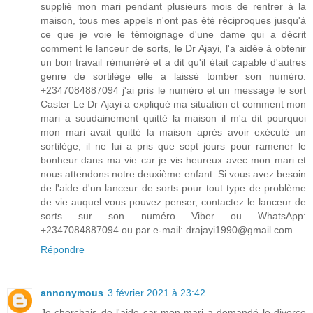
supplié mon mari pendant plusieurs mois de rentrer à la
maison, tous mes appels n'ont pas été réciproques jusqu'à
ce que je voie le témoignage d'une dame qui a décrit
comment le lanceur de sorts, le Dr Ajayi, l'a aidée à obtenir
un bon travail rémunéré et a dit qu'il était capable d'autres
genre de sortilège elle a laissé tomber son numéro:
+2347084887094 j'ai pris le numéro et un message le sort
Caster Le Dr Ajayi a expliqué ma situation et comment mon
mari a soudainement quitté la maison il m'a dit pourquoi
mon mari avait quitté la maison après avoir exécuté un
sortilège, il ne lui a pris que sept jours pour ramener le
bonheur dans ma vie car je vis heureux avec mon mari et
nous attendons notre deuxième enfant. Si vous avez besoin
de l'aide d'un lanceur de sorts pour tout type de problème
de vie auquel vous pouvez penser, contactez le lanceur de
sorts sur son numéro Viber ou WhatsApp:
+2347084887094 ou par e-mail: drajayi1990@gmail.com
Répondre
annonymous
3 février 2021 à 23:42
Je cherchais de l'aide car mon mari a demandé le divorce