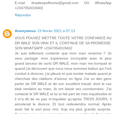
E.mail: drwalespellhome@gmail.com OU WhatsApp
+2347054019402
Répondre
Anonymous
23 février 2021 à 07:13
VOUS POUVEZ METTRE TOUTE VOTRE CONFIANCE AU
DR WALE SON VRAI ET IL CONTINUE DE SA PROMESSE.
SON WHATSAPP +2347054019402
Je suis tellement contente que mon mari revienne !! Je
veux partager mon expérience incroyable avec le plus
grand lanceur de sorts DR WALE, mon mari me trompait et
quand j'ai découvert que nous nous sommes battus qui l'ont
conduit à divorcer, j'ai pleuré et suis tombé malade quand je
cherchais des citations d'amour en ligne J'ai vu des gens
parler de DR WALE et de son excellent travail. dont le cas
était similaire au mien, ils ont laissé ses coordonnées. J'ai
contacté le DR WALE et lui ai fait part de mes inquiétudes et
il m'a dit de ne pas m'inquiéter qu'après TROIS JOURS, il
annulerait le divorce. Et tout redeviendra normal. Après
avoir fait le sort pour moi, trop ma plus grande surprise.