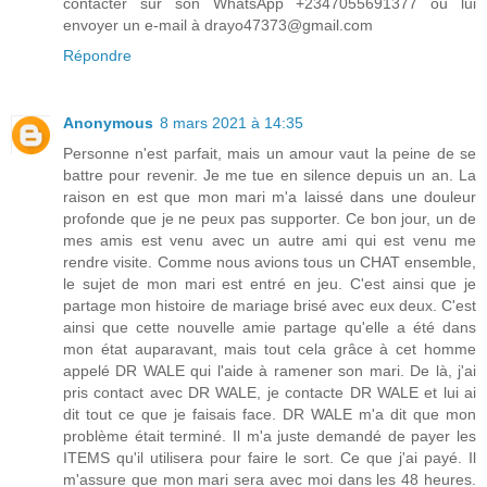
contacter sur son WhatsApp +2347055691377 ou lui
envoyer un e-mail à drayo47373@gmail.com
Répondre
Anonymous
8 mars 2021 à 14:35
Personne n'est parfait, mais un amour vaut la peine de se
battre pour revenir. Je me tue en silence depuis un an. La
raison en est que mon mari m'a laissé dans une douleur
profonde que je ne peux pas supporter. Ce bon jour, un de
mes amis est venu avec un autre ami qui est venu me
rendre visite. Comme nous avions tous un CHAT ensemble,
le sujet de mon mari est entré en jeu. C'est ainsi que je
partage mon histoire de mariage brisé avec eux deux. C'est
ainsi que cette nouvelle amie partage qu'elle a été dans
mon état auparavant, mais tout cela grâce à cet homme
appelé DR WALE qui l'aide à ramener son mari. De là, j'ai
pris contact avec DR WALE, je contacte DR WALE et lui ai
dit tout ce que je faisais face. DR WALE m'a dit que mon
problème était terminé. Il m'a juste demandé de payer les
ITEMS qu'il utilisera pour faire le sort. Ce que j'ai payé. Il
m'assure que mon mari sera avec moi dans les 48 heures.