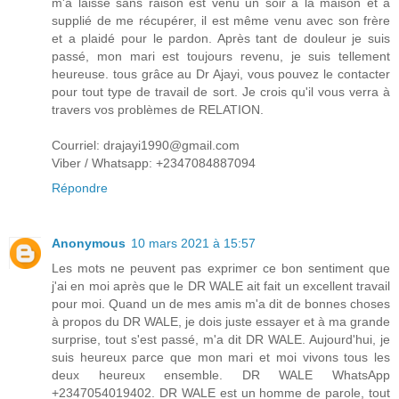
m'a laissé sans raison est venu un soir à la maison et a
supplié de me récupérer, il est même venu avec son frère
et a plaidé pour le pardon. Après tant de douleur je suis
passé, mon mari est toujours revenu, je suis tellement
heureuse. tous grâce au Dr Ajayi, vous pouvez le contacter
pour tout type de travail de sort. Je crois qu'il vous verra à
travers vos problèmes de RELATION.
Courriel: drajayi1990@gmail.com
Viber / Whatsapp: +2347084887094
Répondre
Anonymous
10 mars 2021 à 15:57
Les mots ne peuvent pas exprimer ce bon sentiment que
j'ai en moi après que le DR WALE ait fait un excellent travail
pour moi. Quand un de mes amis m'a dit de bonnes choses
à propos du DR WALE, je dois juste essayer et à ma grande
surprise, tout s'est passé, m'a dit DR WALE. Aujourd'hui, je
suis heureux parce que mon mari et moi vivons tous les
deux heureux ensemble. DR WALE WhatsApp
+2347054019402. DR WALE est un homme de parole, tout