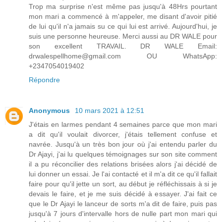
Trop ma surprise n'est même pas jusqu'à 48Hrs pourtant
mon mari a commencé à m'appeler, me disant d'avoir pitié
de lui qu'il n'a jamais su ce qui lui est arrivé. Aujourd'hui, je
suis une personne heureuse. Merci aussi au DR WALE pour
son excellent TRAVAIL. DR WALE Email:
drwalespellhome@gmail.com OU WhatsApp:
+2347054019402
Répondre
Anonymous
10 mars 2021 à 12:51
J'étais en larmes pendant 4 semaines parce que mon mari
a dit qu'il voulait divorcer, j'étais tellement confuse et
navrée. Jusqu'à un très bon jour où j'ai entendu parler du
Dr Ajayi, j'ai lu quelques témoignages sur son site comment
il a pu réconcilier des relations brisées alors j'ai décidé de
lui donner un essai. Je l'ai contacté et il m'a dit ce qu'il fallait
faire pour qu'il jette un sort, au début je réfléchissais à si je
devais le faire, et je me suis décidé à essayer. J'ai fait ce
que le Dr Ajayi le lanceur de sorts m'a dit de faire, puis pas
jusqu'à 7 jours d'intervalle hors de nulle part mon mari qui