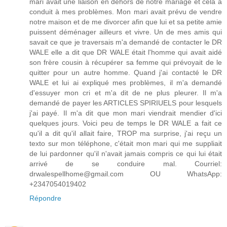
mari avait une liaison en dehors de notre mariage et cela a
conduit à mes problèmes. Mon mari avait prévu de vendre
notre maison et de me divorcer afin que lui et sa petite amie
puissent déménager ailleurs et vivre. Un de mes amis qui
savait ce que je traversais m'a demandé de contacter le DR
WALE elle a dit que DR WALE était l'homme qui avait aidé
son frère cousin à récupérer sa femme qui prévoyait de le
quitter pour un autre homme. Quand j'ai contacté le DR
WALE et lui ai expliqué mes problèmes, il m'a demandé
d'essuyer mon cri et m'a dit de ne plus pleurer. Il m'a
demandé de payer les ARTICLES SPIRIUELS pour lesquels
j'ai payé. Il m'a dit que mon mari viendrait mendier d'ici
quelques jours. Voici peu de temps le DR WALE a fait ce
qu'il a dit qu'il allait faire, TROP ma surprise, j'ai reçu un
texto sur mon téléphone, c'était mon mari qui me suppliait
de lui pardonner qu'il n'avait jamais compris ce qui lui était
arrivé de se conduire mal. Courriel:
drwalespellhome@gmail.com OU WhatsApp:
+2347054019402
Répondre